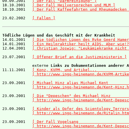
09.09.2001   
[ Der Fall "Darmreinigung" ]
18.10.2001   
[ Der Fall Heilversprechen und MLM ]
18.10.2001   
[ Der Fall Kaffeefahrten und Rheumadecken 
23.02.2002   
[ Fallen ]
Tödliche Lügen und das Geschäft mit der Krankheit

14.01.2001   
[ Die tödlichen Lügen des Ryke Geerd Hamer
14.01.2001   
[ Ein Heilpraktiker heilt AIDS. Aber wie!?
12.04.2001   
[ Christian Joswig: "Leukämiekranke nicht 
23.07.2001   
[ Offener Brief an die Justizministerin ]
             externe 
Links zu Dokumentationen anderer A
11.11.2001   
[ Konz, KVPM, und Artikel...              
[ http://www.ingo-heinemann.de/KVPM-Artike
23.09.2001   
[ Michael Hinz alias Michael Kent         
[ http://www.ingo-heinemann.de/Kent-Hinz.h
23.09.2001   
[ Die "Depeschen" des Michael Hinz        
[ http://www.ingo-heinemann.de/Kent-Depesc
23.09.2001   
[ Kinder als Opfer des Scientology_Terrors
[ http://www.ingo-heinemann.de/Ritalin.htm
23.09.2001   
[ Der Fall Vogelsang                      
[ http://www.ingo-heinemann.de/Kent-Depesc