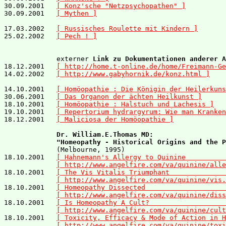
30.09.2001   
[ Konz'sche "Netzpsychopathen" ]
30.09.2001   
[ Mythen ]
17.03.2002   
[ Russisches Roulette mit Kindern ]
25.02.2002   
[ Pech ! ]
             externer 
Link zu Dokumentationen anderer A
18.12.2001   
[ http://home.t-online.de/home/Freimann-Ge
14.02.2002   
[ http://www.gabyhornik.de/konz.html ]
14.10.2001   
[ Homöopathie : Die Königin der Heilerkuns
30.06.2001   
[ Das Organon der ächten Heilkunst ]
18.10.2001   
[ Homöopathie : Halstuch und Lachesis ]
19.10.2001   
[ Repertorium hydrargyrum: Wie man Kranken
18.12.2001   
[ Maliciosa der Homöopathie ]
Dr. William.E.Thomas MD: 

             "Homeopathy - Historical Origins and the P
             (Melbourne, 1995)

18.10.2001   
[ Hahnemann's Allergy to Quinine          
[ http://www.angelfire.com/va/quinine/alle
18.10.2001   
[ The Vis Vitalis Triumphant              
[ http://www.angelfire.com/va/quinine/vis.
18.10.2001   
[ Homeopathy Dissected                    
[ http://www.angelfire.com/va/quinine/diss
18.10.2001   
[ Is Homeopathy A Cult?                   
[ http://www.angelfire.com/va/quinine/cult
18.10.2001   
[ Toxicity, Efficacy & Mode of Action in H
[ http://www.angelfire.com/va/quinine/toxi