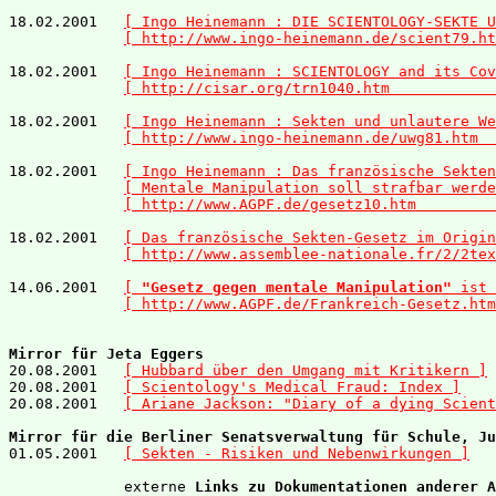
18.02.2001   
[ Ingo Heinemann : DIE SCIENTOLOGY-SEKTE U
[ http://www.ingo-heinemann.de/scient79.ht
18.02.2001   
[ Ingo Heinemann : SCIENTOLOGY and its Cov
[ http://cisar.org/trn1040.htm            
18.02.2001   
[ Ingo Heinemann : Sekten und unlautere We
[ http://www.ingo-heinemann.de/uwg81.htm  
18.02.2001   
[ Ingo Heinemann : Das französische Sekten
[ Mentale Manipulation soll strafbar werde
[ http://www.AGPF.de/gesetz10.htm         
18.02.2001   
[ Das französische Sekten-Gesetz im Origin
[ http://www.assemblee-nationale.fr/2/2tex
14.06.2001   
[ 
"Gesetz gegen mentale Manipulation"
 ist 
[ http://www.AGPF.de/Frankreich-Gesetz.htm
Mirror für Jeta Eggers

20.08.2001   
[ Hubbard über den Umgang mit Kritikern ]
20.08.2001   
[ Scientology's Medical Fraud: Index ]
20.08.2001   
[ Ariane Jackson: "Diary of a dying Scient
Mirror für die Berliner Senatsverwaltung für Schule, Ju

01.05.2001   
[ Sekten - Risiken und Nebenwirkungen ]
             externe 
Links zu Dokumentationen anderer A