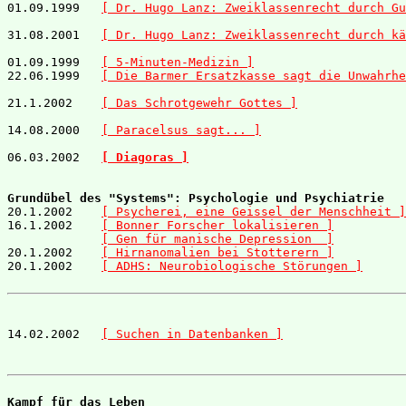
01.09.1999   
[ Dr. Hugo Lanz: Zweiklassenrecht durch Gu
31.08.2001   
[ Dr. Hugo Lanz: Zweiklassenrecht durch kä
01.09.1999   
[ 5-Minuten-Medizin ]
22.06.1999   
[ Die Barmer Ersatzkasse sagt die Unwahrhe
21.1.2002    
[ Das Schrotgewehr Gottes ]
14.08.2000   
[ Paracelsus sagt... ]
06.03.2002   
[ Diagoras ]
Grundübel des "Systems": Psychologie und Psychiatrie

20.1.2002    
[ Psycherei, eine Geissel der Menschheit ]
16.1.2002    
[ Bonner Forscher lokalisieren ]
[ Gen für manische Depression  ]
20.1.2002    
[ Hirnanomalien bei Stotterern ]
20.1.2002    
[ ADHS: Neurobiologische Störungen ]
14.02.2002   
[ Suchen in Datenbanken ]
Kampf für das Leben