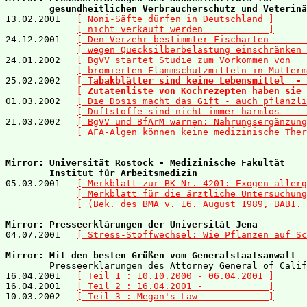
        gesundheitlichen Verbraucherschutz und Veterinä

13.02.2001   
[ Noni-Säfte dürfen in Deutschland ]
[ nicht verkauft werden            ]
24.12.2001   
[ Den Verzehr bestimmter Fischarten       
[ wegen Quecksilberbelastung einschränken 
24.01.2002   
[ BgVV startet Studie zum Vorkommen von   
[ bromierten Flammschutzmitteln in Mutterm
25.02.2002   
[ Tabakblätter sind keine Lebensmittel  - 
[ Zutatenliste von Kochrezepten haben sie 
01.03.2002   
[ Die Dosis macht das Gift - auch pflanzli
[ Duftstoffe sind nicht immer harmlos     
21.03.2002   
[ BgVV und BfArM warnen: Nahrungsergänzung
[ AFA-Algen können keine medizinische Ther
Mirror: Universität Rostock - Medizinische Fakultät 

        Institut für Arbeitsmedizin

05.03.2001   
[ Merkblatt zur BK Nr. 4201: Exogen-allerg
[ Merkblatt für die ärztliche Untersuchung
[ (Bek. des BMA v. 16. August 1989, BAB1. 
Mirror: Presseerklärungen der Universität Jena
04.07.2001   
[ Stress-Stoffwechsel: Wie Pflanzen auf Sc
Mirror: Mit den besten Grüßen vom Generalstaatsanwalt 

        Presseerklärungen des Attorney General of Calif
16.04.2001   
[ Teil 1 : 10.10.2000 - 06.04.2001 ]
16.04.2001   
[ Teil 2 : 16.04.2001 -            ]
10.03.2002   
[ Teil 3 : Megan's Law             ]