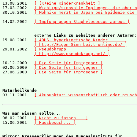

13.08.2001   
[ (K)eine Kinderkrankheit ]
17.03.2002   
[ Wichtige/sinnvolle Impfungen, die aber n
30.10.2001   
[ Mohnike merzt in Japan bei Epidemie die 
14.02.2002   
[ Impfung gegen Staphylococcus aureus ]
             externe 
Links zu Websites anderer Autoren:
15.08.2001   
[ ADHS- hyperkinetische Kinder       ]
[ http://Eigen-Sinn.bei.t-online.de/ ]
29.01.2002   
[ Pseudokrupp                 ]
[ http://www.pseudokrupp.net/ ]
10.12.2000   
[ Die Seite für Impfgegner ]
02.06.2000   
[ Die Seite für Impfgegner ]
27.06.2000   
[ Die Seite für Impfgegner ]
Naturheilkunde

03.11.2001   
[ Akupunktur: wissenschaftlich oder pfusch
Was man wissen sollte...

06.02.2001   
[ Nicht zu fassen... ]
15.06.2001   
[ Hausbesuch... ]
Mirror: Presseerklärungen des Bundesinstituts für 
