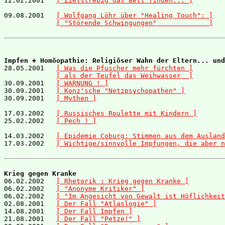
12.02.2001   
[ Zielstrebig das Bett finden... ]
09.08.2001   
[ Wolfgang Löhr über "Healing Touch": ]
[ "Störende Schwingungen"             ]
Impfen + Homöopathie: Religiöser Wahn der Eltern... und

28.05.2001   
[ Was die Pfuscher mehr fürchten ]
[ als der Teufel das Weihwasser  ]
30.09.2001   
[ WARNUNG ! ]
30.09.2001   
[ Konz'sche "Netzpsychopathen" ]
30.09.2001   
[ Mythen ]
17.03.2002   
[ Russisches Roulette mit Kindern ]
25.02.2002   
[ Pech ! ]
14.03.2002   
[ Epidemie Coburg: Stimmen aus dem Ausland
17.03.2002   
[ Wichtige/sinnvolle Impfungen, die aber n
Krieg gegen Kranke

06.02.2002   
[ Rhetorik : Krieg gegen Kranke ]
06.02.2002   
[ "Anonyme Kritiker" ]
06.02.2002   
[ "Im Angesicht von Gewalt ist Höflichkeit
02.08.2001   
[ Der Fall "Atlaslogie" ]
14.08.2001   
[ Der Fall Impfen ]
21.08.2001   
[ Der Fall "Petze!" ]