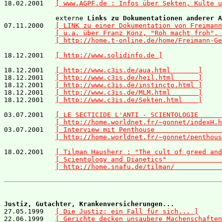
18.02.2001   
[ www.AGPF.de : Infos über Sekten, Kulte u
             externe 
Links zu Dokumentationen anderer A
07.11.2000   
[ LINK zu einer Dokumentation von Freimann
[ u.a. über Franz Konz, "Roh macht froh", 
[ http://home.t-online.de/home/Freimann-Ge
18.12.2001   
[ http://www.solidinfo.de ]
18.12.2001   
[ http://www.c3is.de/aua.html       ]
18.12.2001   
[ http://www.c3is.de/heil.html      ]
18.12.2001   
[ http://www.c3is.de/instincto.html ]
18.12.2001   
[ http://www.c3is.de/MLM.html       ]
18.12.2001   
[ http://www.c3is.de/Sekten.html    ]
03.07.2001   
[ LE SECTICIDE L'ANTI - SCIENTOLOGIE      
[ http://home.worldnet.fr/~gonnet/indexH.h
03.07.2001   
[ Interview mit Penthouse                 
[ http://home.worldnet.fr/~gonnet/penthous
18.02.2001   
[ Tilman Hausherr : "The cult of greed and
[ Scientology and Dianetics"              
[ http://home.snafu.de/tilman/            
Justiz, Gutachter, Krankenversicherungen...

27.05.1999   
[ Die Justiz: ein Fall für sich... ]
22.06.1999   
[ Gerichte decken unsaubere Machenschaften