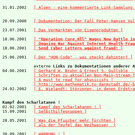
31.01.2002   
[ Algen - eine kommentierte Link-Sammlung 
20.09.2000   
[ Dokumentation: Der Fall Peter-Hansen Vol
23.07.2001   
[ Das Vermarkten von Eigenprodukten ]
18.06.2001   
[ 
"Operation Cure.All" Wages New Battle in
[ 
Ongoing War Against Internet Health Frau
18.06.2001   
[ 
Send Cyber Letters against fraud!
 ]
25.06.2001   
[ Der "HON-Code" - was steckt dahinter? ]
             externe 
Links zu Dokumentationen anderer A
04.06.2001   
[ Gerhard W. Bruhn & Ernest S. Gullible   
[ Schriften zu aktuellen Non-Main-Stream-T
[ A must to read for physicists !         
[ http://www.mathematik.tu-darmstadt.de/~b
24.02.2002   
[ E. Wielandt: Störzonen, in denen Erdstra
Kampf den Scharlatanen !

02.02.2001   
[ Kampf den Scharlatanen ! ]
15.09.2001   
[ Selbsthilfegruppen ]
28.05.2001   
[ Was die Pfuscher mehr fürchten ]
[ als der Teufel das Weihwasser  ]
30.09.2001   
[ WARNUNG ! ]