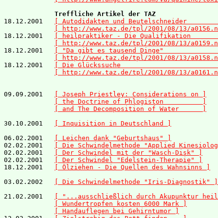
Treffliche Artikel der TAZ
18.12.2001   
[ Autodidakten und Beutelschneider        
[ http://www.taz.de/tpl/2001/08/13/a0156.n
18.12.2001   
[ heilpraktiker - Die Qualifikation       
[ http://www.taz.de/tpl/2001/08/13/a0159.n
18.12.2001   
[ "Da gibt es tausend Dinge"              
[ http://www.taz.de/tpl/2001/08/13/a0158.n
18.12.2001   
[ Die Glückssuche                         
[ http://www.taz.de/tpl/2001/08/13/a0161.n
09.09.2001   
[ Joseph Priestley: Considerations on ]
[ the Doctrine of Phlogiston          ]
[ and The Decomposition of Water      ]
30.10.2001   
[ Inquisition in Deutschland ]
06.02.2001   
[ Leichen dank "Geburtshaus" ]
02.02.2001   
[ Die Schwindelmethode "Applied Kinesiolog
02.02.2001   
[ Der Schwindel mit der "Wasch-Disk" ]
02.02.2001   
[ Der Schwindel "Edelstein-Therapie" ]
18.12.2001   
[ Ölziehen - Die Quellen des Wahnsinns ]
03.02.2002   
[ Die Schwindelmethode "Iris-Diagnostik" ]
21.02.2001   
[ "...ausschließlich durch Akupunktur heil
[ Wundertropfen kosten 6000 Mark ]
[ Handauflegen bei Gehirntumor ]