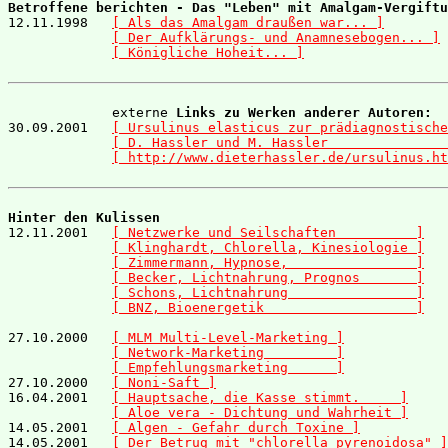
Betroffene berichten - Das "Leben" mit Amalgam-Vergiftu

12.11.1998   
[ Als das Amalgam draußen war... ]
[ Der Aufklärungs- und Anamnesebogen... ]
[ Königliche Hoheit... ]
             externe 
Links zu Werken anderer Autoren:
30.09.2001   
[ Ursulinus elasticus zur prädiagnostische
[ D. Hassler und M. Hassler               
[ http://www.dieterhassler.de/ursulinus.ht
Hinter den Kulissen

12.11.2001   
[ Netzwerke und Seilschaften          ]
[ Klinghardt, Chlorella, Kinesiologie ]
[ Zimmermann, Hypnose,                ]
[ Becker, Lichtnahrung, Prognos       ]
[ Schons, Lichtnahrung                ]
[ BNZ, Bioenergetik                   ]
27.10.2000   
[ MLM Multi-Level-Marketing ]
[ Network-Marketing         ]
[ Empfehlungsmarketing      ]
27.10.2000   
[ Noni-Saft ]
16.04.2001   
[ Hauptsache, die Kasse stimmt.     ]
[ Aloe vera - Dichtung und Wahrheit ]
14.05.2001   
[ Algen - Gefahr durch Toxine ]
14.05.2001   
[ Der Betrug mit "chlorella pyrenoidosa" ]