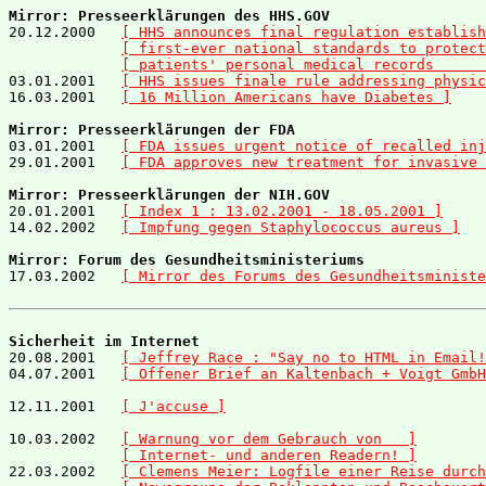
Mirror: Presseerklärungen des HHS.GOV

20.12.2000   
[ HHS announces final regulation establish
[ first-ever national standards to protect
[ patients' personal medical records      
03.01.2001   
[ HHS issues finale rule addressing physic
16.03.2001   
[ 16 Million Americans have Diabetes ]
Mirror: Presseerklärungen der FDA

03.01.2001   
[ FDA issues urgent notice of recalled inj
29.01.2001   
[ FDA approves new treatment for invasive 
Mirror: Presseerklärungen der NIH.GOV

20.01.2001   
[ Index 1 : 13.02.2001 - 18.05.2001 ]
14.02.2002   
[ Impfung gegen Staphylococcus aureus ]
Mirror: Forum des Gesundheitsministeriums

17.03.2002   
[ Mirror des Forums des Gesundheitsministe
Sicherheit im Internet

20.08.2001   
[ Jeffrey Race : "Say no to HTML in Email!
04.07.2001   
[ Offener Brief an Kaltenbach + Voigt GmbH
12.11.2001   
[ J'accuse ]
10.03.2002   
[ Warnung vor dem Gebrauch von   ]
[ Internet- und anderen Readern! ]
22.03.2002   
[ Clemens Meier: Logfile einer Reise durch