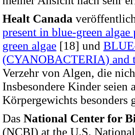
meiner Ansicht nach sehr e
Healt Canada
veröffentlic
present in blue-green algae
green algae
[18] und
BLUE
(CYANOBACTERIA) and the
Verzehr von Algen, die nich
Insbesondere Kinder seien 
Körpergewichts besonders g
Das
National Center for B
(NCBI) at the U.S. Nationa