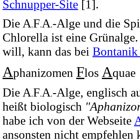
Schnupper-Site
[1].
Die A
F
A
-Alge und die Spi
.
.
.
Chlorella ist eine Grünalge
will, kann das bei
Bontanik
A
F
A
phanizomen
los
quae
Die A
F
A
-Alge, englisch 
.
.
.
heißt biologisch
"Aphanizo
habe ich von der Webseite
A
ansonsten nicht empfehlen k