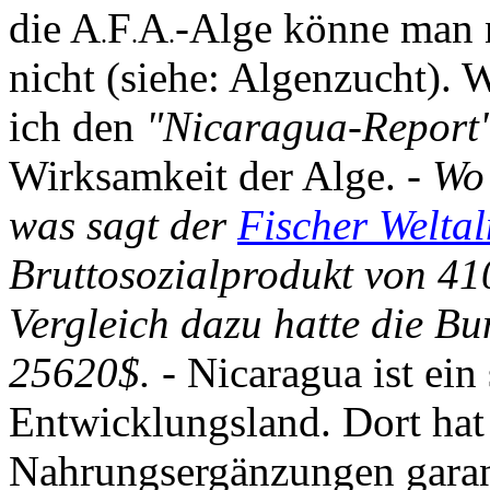
die A
F
A
-Alge könne man n
.
.
.
nicht (siehe: Algenzucht). W
ich den
"Nicaragua-Report
Wirksamkeit der Alge.
- Wo
was sagt der
Fischer Welta
Bruttosozialprodukt von 41
Vergleich dazu hatte die Bu
25620$. -
Nicaragua ist ein
Entwicklungsland. Dort hat 
Nahrungsergänzungen garant