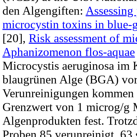
den Algengiften:
Assessing 
microcystin toxins in blue-
[20],
Risk assessment of mic
Aphanizomenon flos-aquae
Microcystis aeruginosa im
blaugrünen Alge (BGA) vo
Verunreinigungen kommen k
Grenzwert von 1 microg/g M
Algenprodukten fest. Trot
Proben 85 verunreinigt, 63