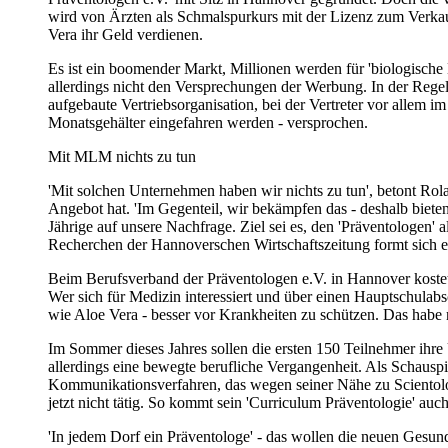
wird von Ärzten als Schmalspurkurs mit der Lizenz zum Verkauf
Vera ihr Geld verdienen.
Es ist ein boomender Markt, Millionen werden für 'biologische 
allerdings nicht den Versprechungen der Werbung. In der Regel
aufgebaute Vertriebsorganisation, bei der Vertreter vor allem
Monatsgehälter eingefahren werden - versprochen.
Mit MLM nichts zu tun
'Mit solchen Unternehmen haben wir nichts zu tun', betont Rol
Angebot hat. 'Im Gegenteil, wir bekämpfen das - deshalb biete
Jährige auf unsere Nachfrage. Ziel sei es, den 'Präventologen' 
Recherchen der Hannoverschen Wirtschaftszeitung formt sich e
Beim Berufsverband der Präventologen e.V. in Hannover kostet 
Wer sich für Medizin interessiert und über einen Hauptschulab
wie Aloe Vera - besser vor Krankheiten zu schützen. Das habe ni
Im Sommer dieses Jahres sollen die ersten 150 Teilnehmer ihr
allerdings eine bewegte berufliche Vergangenheit. Als Schausp
Kommunikationsverfahren, das wegen seiner Nähe zu Scientolog
jetzt nicht tätig. So kommt sein 'Curriculum Präventologie' au
'In jedem Dorf ein Präventologe' - das wollen die neuen Gesun