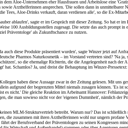
n dem Aloe-Unternehmen eher Hausfrauen und Arbeitslose eine 'Gratis'
n sowie Arzthelferinnen ansprechen. 'Die sollen dann in unmittelbarer
ie Tees, Aloe-Drinks verkauft, daran verdienen alle', so die Ex-Mitarbe
d sauber ablaufen', sagte er im Gespräch mit dieser Zeitung. So hat e
 Weise 100 Ausbildungsstellen zugesagt. Die setzte das auch prompt in 
el Präventologe' als Zukunftschance zu nutzen.
 auch diese Produkte präsentiert wurden', sagte Winzer jetzt auf Anfr
sche Pharmos Naturkosmetik – im Vorstand vertreten sind? 'Na ja, se
schützen', so die ehemalige Richterin, die die Angelegenheit nach de
gt' hat. Schamlos? Ja, und dreist die Behauptung im Winzer-Pressetext: 
ollegen haben diese Aussage zwar in der Zeitung gelesen. Mit uns ges
llein aufgrund der begrenzten Mittel niemals zusagen können. 'Es ist s
 ist es nicht.' Die gleiche Reaktion im Arbeitsamt Hannover: Fehlanze
jenigen, die man sowieso nicht vor der 'eigenen Dummheit', nämlich der
inen MLM-Strukturvertrieb betreibt. Warum nur? Das ist schließlich nich
zten, die zusammen mit ihren Arzthelferinnen wohl nur ungern profane
fährt der Berufsverband der Präventologen zu seinen Kongressen minde
and für Wirtschaft und Außenhandel) stammen oder über Agenturen gem