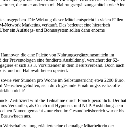
vertreter, die unter anderem mit Nahrungsergänzungsmitteln wie Aloe
e ausgegeben. Die Wirkung dieser Mittel entspricht in vielen Fällen
LM-Network Marketing verkauft. Das bedeutet eine hierarisch
. Über ein Aufstiegs- und Bonussystem sollen dann enorme
n Hannover, die eine Palette von Nahrungsergänzungsmitteln im
der Präventologen eine fundierte Ausbildung', versichert der 62-
engagiere er sich als 3. Vorsitzender in dem Berufsverband. Doch nach
ist und mit Halbwahrheiten operiert.
, sowie vier Stunden pro Woche im Selbstunterricht) etwa 2200 Euro.
ird Menschen geholfen, sich durch gesunde Ernährungszusatzstoffe -
irklich nicht?
k. Zertifiziert wird die Teilnahme durch Franck persönlich. Der hat
und ums Verkaufen, als Coach mit Hypnose- und NLP-Ausbildung - ein
k einen Namen gemacht - nur eben im Gesundheitsbereich war er bis
 Basiswissen aus.
irtschaftszeitung erläuterte eine ehemalige Mitarbeiterin der