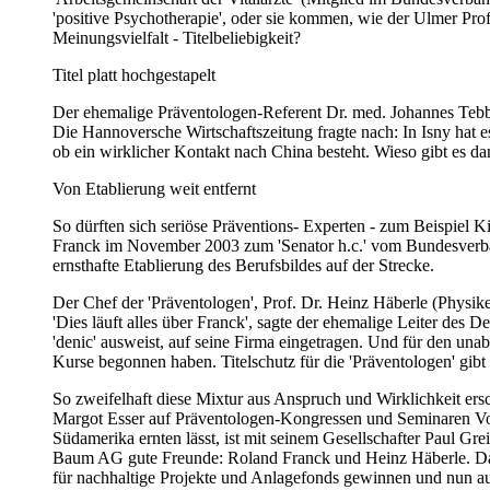
'positive Psychotherapie', oder sie kommen, wie der Ulmer Prof
Meinungsvielfalt - Titelbeliebigkeit?
Titel platt hochgestapelt
Der ehemalige Präventologen-Referent Dr. med. Johannes Tebbe,
Die Hannoversche Wirtschaftszeitung fragte nach: In Isny hat e
ob ein wirklicher Kontakt nach China besteht. Wieso gibt es da
Von Etablierung weit entfernt
So dürften sich seriöse Präventions- Experten - zum Beispiel 
Franck im November 2003 zum 'Senator h.c.' vom Bundesverband f
ernsthafte Etablierung des Berufsbildes auf der Strecke.
Der Chef der 'Präventologen', Prof. Dr. Heinz Häberle (Physik
'Dies läuft alles über Franck', sagte der ehemalige Leiter des
'denic' ausweist, auf seine Firma eingetragen. Und für den un
Kurse begonnen haben. Titelschutz für die 'Präventologen' gibt
So zweifelhaft diese Mixtur aus Anspruch und Wirklichkeit er
Margot Esser auf Präventologen-Kongressen und Seminaren Vort
Südamerika ernten lässt, ist mit seinem Gesellschafter Paul Gr
Baum AG gute Freunde: Roland Franck und Heinz Häberle. Das T
für nachhaltige Projekte und Anlagefonds gewinnen und nun au