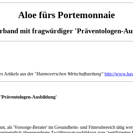
Aloe fürs Portemonnaie
erband mit fragwürdiger 'Präventologen-Aus
s Artikels aus der
"Hannoverschen Wirtschaftszeitung"
http://www.haw
 'Präventologen-Ausbildung'
nt, als 'Vorsorge-Berater' im Gesundheits- und Fitnessbereich tätig we
vermeintlich übergeordnete Zwölfmonatsausbildung zum 'zertifizierten 