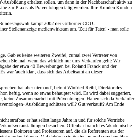
-Ausbildung erhalten sollen, um dann in der Nachbarschaft aktiv zu
 Nähe zur Praxis als Präventologen tätig werden. Ihre Kunden Kunden
iterin.
r im Bundestagswahlkampf 2002 der Gifhorner CDU-
einer Stellenanzeige medienwirksam um. 'Zeit für Taten' - man solle
age. Gab es keine weiteren Zweifel, zumal zwei Vertreter von
hen Sie mal, wenn das wirklich nur ums Verkaufen geht: Wir
r Abgabe der etwa 40 Bewerbungen bei Roland Franck und der
Es war 'auch klar , dass sich das Arbeitsamt an dieser
prochen hat aber niemand', betont Winfried Reihl, Direktor des
chon heftig, wenn so etwas behauptet wird. Es wird dabei suggeriert,
ige, keine Zusammenarbeit mit Präventologen. Haben sich da Verkäufer
 Präventologen- Ausbildung schützen will? Gut verkauft? Am Ende
t strafbar, er hat selbst lange Jahre in und für solche Vertriebe
 Verkaufsveranstaltungen besuchen. Offenbar braucht es 'akademische
stens Doktoren und Professoren auf, die als Referenten aus der
ietet werden können. Mal gehören sie Sekten an und sprechen über