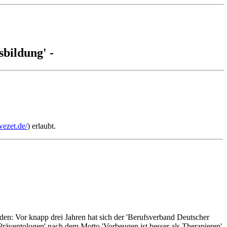
bildung' -
ezet.de/
) erlaubt.
rden: Vor knapp drei Jahren hat sich der 'Berufsverband Deutscher
Präventologen' nach dem Motto 'Vorbeugen ist besser als Therapieren'