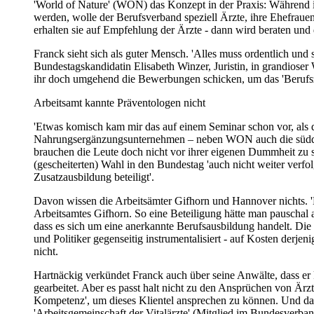
'World of Nature' (WON) das Konzept in der Praxis: Während i
werden, wolle der Berufsverband speziell Ärzte, ihre Ehefraue
erhalten sie auf Empfehlung der Ärzte - dann wird beraten und d
Franck sieht sich als guter Mensch. 'Alles muss ordentlich un
Bundestagskandidatin Elisabeth Winzer, Juristin, in grandioser
ihr doch umgehend die Bewerbungen schicken, um das 'Berufszi
Arbeitsamt kannte Präventologen nicht
'Etwas komisch kam mir das auf einem Seminar schon vor, als da
Nahrungsergänzungsunternehmen – neben WON auch die süddeut
brauchen die Leute doch nicht vor ihrer eigenen Dummheit zu 
(gescheiterten) Wahl in den Bundestag 'auch nicht weiter verfol
Zusatzausbildung beteiligt'.
Davon wissen die Arbeitsämter Gifhorn und Hannover nichts. 'K
Arbeitsamtes Gifhorn. So eine Beteiligung hätte man pauschal a
dass es sich um eine anerkannte Berufsausbildung handelt. Die
und Politiker gegenseitig instrumentalisiert - auf Kosten der
nicht.
Hartnäckig verkündet Franck auch über seine Anwälte, dass er ke
gearbeitet. Aber es passt halt nicht zu den Ansprüchen von Är
Kompetenz', um dieses Klientel ansprechen zu können. Und da 
'Arbeitsgemeinschaft der Vitalärzte' (Mitglied im Bundesverb