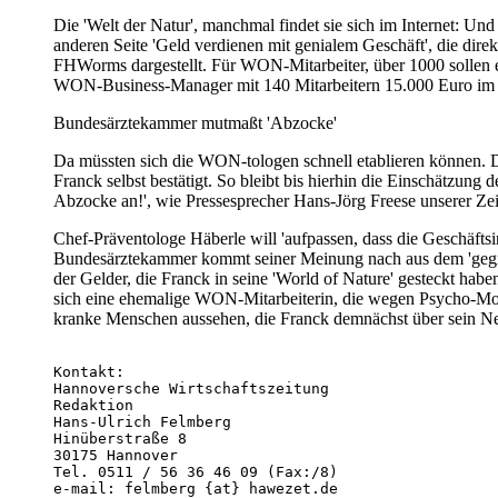
Die 'Welt der Natur', manchmal findet sie sich im Internet: U
anderen Seite 'Geld verdienen mit genialem Geschäft', die di
FHWorms dargestellt. Für WON-Mitarbeiter, über 1000 sollen e
WON-Business-Manager mit 140 Mitarbeitern 15.000 Euro im M
Bundesärztekammer mutmaßt 'Abzocke'
Da müssten sich die WON-tologen schnell etablieren können. 
Franck selbst bestätigt. So bleibt bis hierhin die Einschätzu
Abzocke an!', wie Pressesprecher Hans-Jörg Freese unserer Zei
Chef-Präventologe Häberle will 'aufpassen, dass die Geschäftsi
Bundesärztekammer kommt seiner Meinung nach aus dem 'gegner
der Gelder, die Franck in seine 'World of Nature' gesteckt habe
sich eine ehemalige WON-Mitarbeiterin, die wegen Psycho-Mobbi
kranke Menschen aussehen, die Franck demnächst über sein N
Kontakt:

Hannoversche Wirtschaftszeitung

Redaktion

Hans-Ulrich Felmberg

Hinüberstraße 8

30175 Hannover

Tel. 0511 / 56 36 46 09 (Fax:/8)
