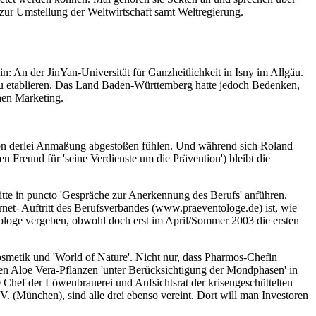
 zur Umstellung der Weltwirtschaft samt Weltregierung.
 An der JinYan-Universität für Ganzheitlichkeit in Isny im Allgäu.
ie zu etablieren. Das Land Baden-Württemberg hatte jedoch Bedenken,
chen Marketing.
- von derlei Anmaßung abgestoßen fühlen. Und während sich Roland
 Freund für 'seine Verdienste um die Prävention') bleibt die
itte in puncto 'Gespräche zur Anerkennung des Berufs' anführen.
ernet- Auftritt des Berufsverbandes (www.praeventologe.de) ist, wie
ntologe vergeben, obwohl doch erst im April/Sommer 2003 die ersten
smetik und 'World of Nature'. Nicht nur, dass Pharmos-Chefin
ten Aloe Vera-Pflanzen 'unter Berücksichtigung der Mondphasen' in
ge Chef der Löwenbrauerei und Aufsichtsrat der krisengeschüttelten
(München), sind alle drei ebenso vereint. Dort will man Investoren