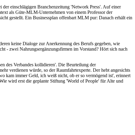
i der einschlägigen Branchenzeitung 'Network Press'. Auf einer
 Kontext als Güte-MLM-Unternehmen von einem Professor der
cht gestellt. Ein Businessplan offenbart MLM pur: Danach erhält ein
nderen keine Dialoge zur Anerkennung des Berufs gegeben, wie
nicht - zwei Nahrungsergänzungsfirmen im Vorstand? Hört sich nach
en des Verbandes kollidieren'. Die Beurteilung der
ehr verdienen würde, so der Raumfahrtexperte. Der hebt angesichts
dwo kam immer Geld, ich weiß nicht, ob er so vermögend ist', erinnert
e wird erst die geplante Stiftung 'World of People' für Alte und