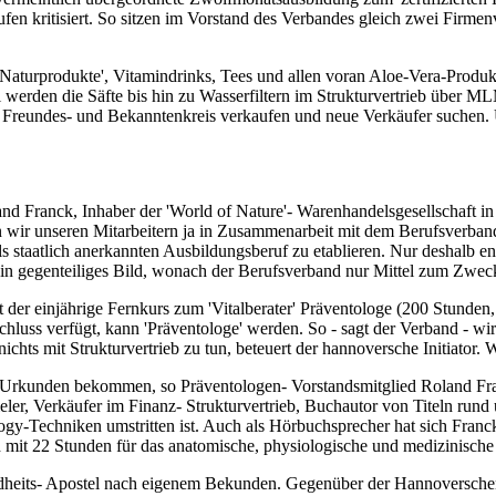
en kritisiert. So sitzen im Vorstand des Verbandes gleich zwei Firmen
Naturprodukte', Vitamindrinks, Tees und allen voran Aloe-Vera-Produkt
 werden die Säfte bis hin zu Wasserfiltern im Strukturvertrieb über M
 im Freundes- und Bekanntenkreis verkaufen und neue Verkäufer suchen
and Franck, Inhaber der 'World of Nature'- Warenhandelsgesellschaft i
n wir unseren Mitarbeitern ja in Zusammenarbeit mit dem Berufsverband 
als staatlich anerkannten Ausbildungsberuf zu etablieren. Nur deshalb 
in gegenteiliges Bild, wonach der Berufsverband nur Mittel zum Zweck 
der einjährige Fernkurs zum 'Vitalberater' Präventologe (200 Stunden
schluss verfügt, kann 'Präventologe' werden. So - sagt der Verband - w
chts mit Strukturvertrieb zu tun, beteuert der hannoversche Initiator. W
e Urkunden bekommen, so Präventologen- Vorstandsmitglied Roland Franc
ieler, Verkäufer im Finanz- Strukturvertrieb, Buchautor von Titeln r
y-Techniken umstritten ist. Auch als Hörbuchsprecher hat sich Franc
ch mit 22 Stunden für das anatomische, physiologische und medizinische
dheits- Apostel nach eigenem Bekunden. Gegenüber der Hannoverschen W