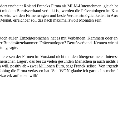
nd dort erscheint Roland Francks Firma als MLM-Unternehmen, gleich be
rekt mit dem Berufsverband verlinkt ist, werden die Präventologen im
s sein, werden Firmenwagen und beste Verdienstmöglichkeiten in Aussi
onat, erreichbar soll das nach maximal zwölf Monaten sein.
Doch außer 'Einzelgesprächen' hat es mit Verbänden, Kammern oder a
ng der Bundesärztekammer: 'Präventologen? Berufsverband. Kennen wir 
tung sagte.
nteressen der Firmen im Vorstand nicht mit den übergeordneten Interess
ischen Lager', das bei zu vielen gesunden Menschen ja auch nichts m
n will, positiv ab - zwei Millionen Euro, sagt Franck selbst. 'Von irgen
ng die Firma verlassen hat. 'Seit WON glaube ich gar nichts mehr'. Wi
etzwerk aufbauen will?