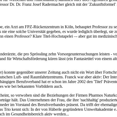
essor Dr. Dr. Franz Josef Radermacher gleich mit der 'Zukunftsformel'
 ein Arzt am FPZ-Rückenzentrum in Köln, behauptet Professor zu sein:
s nie eine solche Universität gegeben, es wurde lediglich überlegt, s
nn einen Professor? Klare Titel-Hochstapelei –- aber gut im medizinis
Kinderärzte, die pro Sprössling zehn Vorsorgeuntersuchungen leisten 
ür Wirtschaftsförderung küren lässt (ein Fantasietitel von einem alten
er) konnte gegenüber unserer Zeitung auch nicht ein Wort über Fortschr
 Deutschen Luft- und Raumfahrtzentrums. Franck war aber aktiv: Der Int
abhängigen Berufsverband hat er schon im Jahre 2002 den 'Titel' Präve
 es wie bei bekannten Vorbildern auch.
scheint, so verwoben sind die Beziehungen der Firmen Pharmos Naturko
räge hält. Das Unternehmen der Frau, die ihre 'nachhaltig' produzier
eineder im Vorstand des Berufsverbandes präsent. Da trifft der ehemali
rio kennt sich: In der von Häberle gegründeten Umweltakademie e.V. 
ch im Gesundheitsbereich aktiv werden...