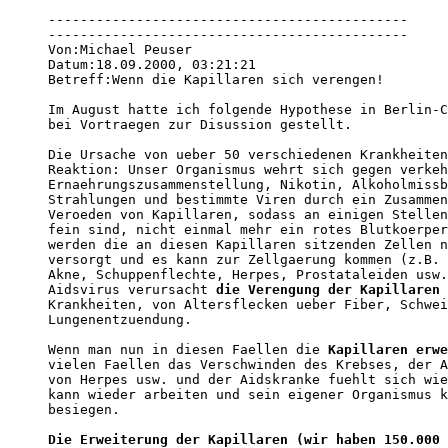
---------------------------------------------

---------------------------------------------

Von:Michael Peuser 

Datum:18.09.2000, 03:21:21 

Betreff:Wenn die Kapillaren sich verengen! 

Im August hatte ich folgende Hypothese in Berlin-C
bei Vortraegen zur Disussion gestellt.

Die Ursache von ueber 50 verschiedenen Krankheiten
Reaktion: Unser Organismus wehrt sich gegen verkeh
Ernaehrungszusammenstellung, Nikotin, Alkoholmissb
Strahlungen und bestimmte Viren durch ein Zusammen
Veroeden von Kapillaren, sodass an einigen Stellen
fein sind, nicht einmal mehr ein rotes Blutkoerper
werden die an diesen Kapillaren sitzenden Zellen n
versorgt und es kann zur Zellgaerung kommen (z.B. 
Akne, Schuppenflechte, Herpes, Prostataleiden usw.
Aidsvirus verursacht 
die Verengung der Kapillaren
 
Krankheiten, von Altersflecken ueber Fiber, Schwei
Lungenentzuendung.

Wenn man nun in diesen Faellen die 
Kapillaren erwe
vielen Faellen das Verschwinden des Krebses, der A
von Herpes usw. und der Aidskranke fuehlt sich wie
kann wieder arbeiten und sein eigener Organismus k
besiegen.

Die Erweiterung der Kapillaren (wir haben 150.000 