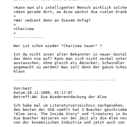
>Kann man als intelligenter Mensch wirklich solche
>dann gerade dort, wo ALoe wächst die vielen Krank
> 

>Wer vedient denn an diesem Unfug?

> 

>Charisma 

> 

-------------

Wer ist schon wieder "Charisma Sauer" ?

Ist da nicht unser alter Bekannter in neuer Gestal
das denn nie auf? Kann man sich nicht normal unter
austauschen, ohne gleich als Abzocker, Schwindler 
angemacht zu werden? Was soll denn der ganze Schei
Klaus

---------------------------------------------

Von:Gast 

Datum:28.12.2000, 01:17:07 

Betreff:AW: Die Wiederentdeckung der Aloe 

Ich habe mal im Literaturverzeichnis nachgesehen. 
den besten der USA zaehlt hat 3 Buecher geschriebe
"Aloe vera. The Inside Story" und "Creatures in Ou
Die Buecher datieren vor der Zeit als die Aloe noc
von der kosmetischen Industrie und jetzt auch von 