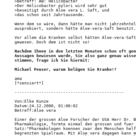
>Betreff: AW: Helicobacter 

>Der Helicobacter pylori wird sehr gut 

>beseitigt durch Aloe vera L. Saft, und 

>das schon seit Jahrtausende.

Wenn dem so wäre, dann hätte man nicht jahrzehntel
ausprobiert, sondern hätte Aloe-vera-Saft benutzt.
Vor allem die Kranken selbst hätten Aloe-vera-Saft
gewesen. Doch dem ist nicht so!

Nachdem Ihnen in den letzten Monaten schon oft gen
Aussagen bewiesen wurde, Sie also ganz genau wisse
stimmen, frage ich Sie hiermit: 

Michael Peuser, warum belügen Sie Kranke!?
ama

[*zensiert*]

---------------------------------------------

Von:Elke Kunze 

Datum:24.12.2000, 01:08:02 

Betreff:Aloe vera 

Einer der grossen Aloe Forscher der USA Herr Dr. B
Pharmakologie, formte einmal den grossen und fuer 
Satz:"Pharmakologen koennen zwar den Menschen helf
begrenzten Spielraum. Mit Aloe vera dagegen kann m