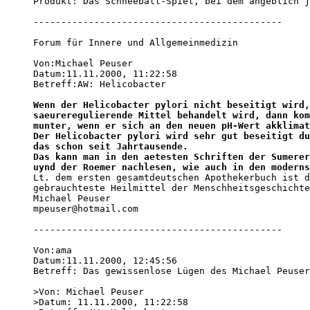
Produkt: Das Schneeball-Spiel, bei dem angeblich j
---------------------------------------------

Forum für Innere und Allgemeinmedizin 

Von:Michael Peuser 

Datum:11.11.2000, 11:22:58 

Betreff:AW: Helicobacter 

Wenn der Helicobacter pylori nicht beseitigt wird,
saeureregulierende Mittel behandelt wird, dann kom
munter, wenn er sich an den neuen pH-Wert akklimat
Der Helicobacter pylori wird sehr gut beseitigt du
das schon seit Jahrtausende.

Das kann man in den aetesten Schriften der Sumerer
uynd der Roemer nachlesen, wie auch in den moderns

Lt. dem ersten gesamtdeutschen Apothekerbuch ist d
gebrauchteste Heilmittel der Menschheitsgeschichte
Michael Peuser

mpeuser@hotmail.com

---------------------------------------------

Von:ama 

Datum:11.11.2000, 12:45:56 

Betreff: Das gewissenlose Lügen des Michael Peuser
>Von: Michael Peuser 

>Datum: 11.11.2000, 11:22:58 
