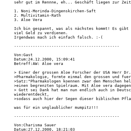
sehr gut im Rennne, eh... Geschäft liegen zur Zeit
1. Noni-Morinda-Dingenskirchen-Saft

2. Multivitamin-Rath

3. Aloe Vera 

Ich bin gespannt, was als nächstes kommt! Es gibt 
viel Geld zu verdienen.

Irgendwas mach ich einfach falsch. :-(

---------------------------------------------

Von:Gast 

Datum:24.12.2000, 15:09:41 

Betreff:AW: Aloe vera 

> Einer der grossen Aloe Forscher der USA Herr Dr.
>Pharmakologie, formte einmal den grossen und fuer
>Satz:"Pharmakologen koennen zwar den Menschen hel
>einen begrenzten Spielraum. Mit Aloe vera dagegen
> Gott sei Dank hat man nun endlich auch in Deutsc
wiederentdeckt, 

>sodass auch hier der Segen dieser biblischen Pfla
was für ein unglaublicher mumpitz!!!

---------------------------------------------

Von:Charisma Sauer 

Datum:27.12.2000, 18:21:03 
