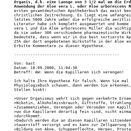
Organis, d.h. eine Laenge von 3 1/2 mal um die Erd
Anwendung der Aloe vera L. oder Aloe arborescens M
ersten gesamtdeutschen Apothekerbuch das meist ben
christlichen Zeitrechnung. Es liegt eine umfangrei
letzten 5000 Jahre ueber die erfolgreiche aerztlic
Literatur habe ich komplett ausgewertet und komme 
vera L und die Aloe arborescens Miller die wichtig
da sie ueber 300 verschiedene pharmazeutische Wirk
bedeutete, dass wenn wir in die best sortierste Ap
25% der dort angebotenen Wirkstoffe in der Aloe en
Erbitte Kommentare zu dieser Hypothese.

---------------------------------------------

Von: Gast 

Datum: 18.09.2000, 11:04:30 

Betreff: AW: Wenn die Kapillaren sich verengen! 

Ich halte Ihre Hypothese für falsch. Wenn Sie mal 
Physiologiebuch schauen, dann werden Sie erkennen,
Stellen hinkt:

>Unser Organismus wehrt sich gegen verkehrte Ernae
>Nikotin, Alkoholmissbrauch, Giftstoffe, Strahlung
>Zusammenziehen, Verengen oder Veroeden von Kapill
>wo die Kapillaren derartig fein sind, nicht einma
>durchkommt. 

>Dadurch werden die an diesen Kapillaren sitzenden
>Sauerstoff versorgt und es kann zur Zellgaerung k
>Bildung von Akne, Schuppenflechte, Herpes, Prosta