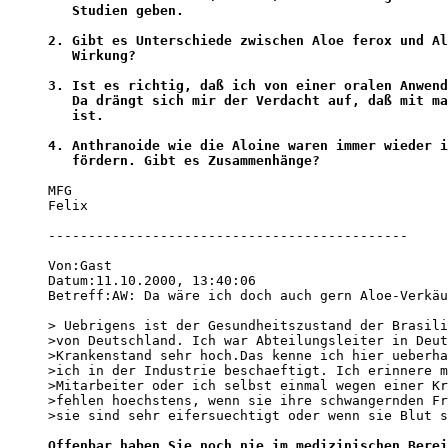
   Studien geben. 

2. Gibt es Unterschiede zwischen Aloe ferox und Al
   Wirkung?

3. Ist es richtig, daß ich von einer oralen Anwend
   Da drängt sich mir der Verdacht auf, daß mit ma
   ist. 

4. Anthranoide wie die Aloine waren immer wieder i
   fördern. Gibt es Zusammenhänge?
MFG

Felix 

---------------------------------------------

Von:Gast 

Datum:11.10.2000, 13:40:06 

Betreff:AW: Da wäre ich doch auch gern Aloe-Verkäu
> Uebrigens ist der Gesundheitszustand der Brasili
>von Deutschland. Ich war Abteilungsleiter in Deut
>Krankenstand sehr hoch.Das kenne ich hier ueberha
>ich in der Industrie beschaeftigt. Ich erinnere m
>Mitarbeiter oder ich selbst einmal wegen einer Kr
>fehlen hoechstens, wenn sie ihre schwangernden Fr
>sie sind sehr eifersuechtigt oder wenn sie Blut s
Offenbar haben Sie noch nie im medizinischen Berei