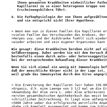
   Ihnen genannten Krankheiten einheitlicher Patho
   Kapillaren) zu so einer heterogenen Gruppe von 
   Erscheinungsbildern führt. 

6. Die Pathophysiologie der von Ihnen aufgezählten
   und sie entspricht nicht Ihrer Hypothese.
> Wenn man nun in diesen Faellen die Kapillaren er
>vielen Faellen das Verschwinden des Krebses, der 
>Herpes usw. und der Aidskranke fuehlt sich wieder
>wieder arbeiten und sein eigener Organismus kann 
Wie gesagt: diese Krankheiten beruhen nicht auf ei
Gefäßverengung. Daher werden Sie mit dem Versuch d
bestenfalls einen durch auto- oder heterosuggestio
bei der entsprechenden Behandlung dieser Krankheit
Wenn Sie sich einmal ein wenig mit Immunologie bef
daß der menschliche Körper nicht in der Lage ist, 
weil grade das Immunsystem durch den Virus angegri
> Die Erweiterung der Kapillaren (wir haben 150.00
>Organis, d.h. eine Laenge von 3 1/2 mal um die Er
>Anwendung der Aloe vera L. oder Aloe arborescens 
>ersten gesamtdeutschen Apothekerbuch das meist be
>christlichen Zeitrechnung. Es liegt eine umfangre
>5000 Jahre ueber die erfolgreiche aerztliche Anwe
>habe ich komplett ausgewertet und komme zum Schlu