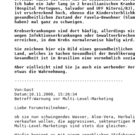
Ich habe ein Jahr lang in 2 brasilianischen Kranke
(Hospital Portugues, Salvador und UFF Niteroi/RJ),
ist erschreckend hoch, ebenso die Kindersterblichk
gesundheitlichen Zustand der Favela-Bewohner (Slum
haben) mal ganz zu schweigen.

Krebserkrankungen sind dort häufig, allerdings nic
wegen Infektionserkrankungen oder Gewaltverbrechen
erreichen, in dem Krebs normalerweise häufig wird.
Sie zeichnen hier ein Bild eines gesundheitlichen 
Land, welches in Sachen Gesundheit der Bevölkerung
Gesundheit ist in Brasilien eine vornehmlich sozia
Aber vielleicht sind Sie ja auch ein werbender Ver
etwas die Wahrnehmung.
---------------------------------------------

Von:Gast 

Datum:10.11.2000, 15:26:34 

Betreff:Warnung vor Multi-Level-Marketing 

Liebe Forumsteilnehmer,

ob sie nun schwingendes Wasser, Aloe-Vera, Herbali
verkaufen wollen, die aggressiven, sektenartigen M
Multi-Level-Marketings sind stets die gleichen.

Häufig beginnt es mit einem angeblichen "Erfahrung