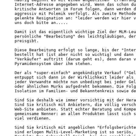
Internet-Adresse angegeben wird. Wenn das schon du
kritische Antworten im Forum folgen, dann werden d
aggressiv mit Polemik verfolgt. Als zweite Methode
gelenkte Resignation an: "leider werden wir hier v
uns doch bitte an.....

Damit ist das eigentlich wichtige Ziel der MLM-Leu
persönliche "Bearbeitung" des leichtgläubigen, der
preisgibt. 

Diese Bearbeitung erfolgt so lange, bis der "Inter
bestellt hat (ist aber nicht so wichtig) und dann 
"Verkäufer" auftritt (darum geht es), denn daran v
Pyramidensystem über ihm stehen.

Der als "super-einfach" angekündigte Verkauf ("Gel
entpuppt sich dann in der Wirklichkeit leider als 
jeder Verwandte möchte nun unbedingt bei jeder Gel
oder ähnlichen Murks aufgedreht bekommen. Die Folg
Isolation im Familien- und Bekanntenkreis sowie de
Sind Sie deshalb wie immer vorsichtig mit der Hera
Sind Sie kritisch mit Anbietern, die völlig versch
Web-Site anbieten. Statt echter Beratung und Kompe
gemeinsame Nenner: an allen Produkten lässt sich s
viel verdienen.

Sind Sie kritisch mit angeblichen "Erfolgsberichte
sind erlogen Multi-Level-Marketing ist so seriös, 