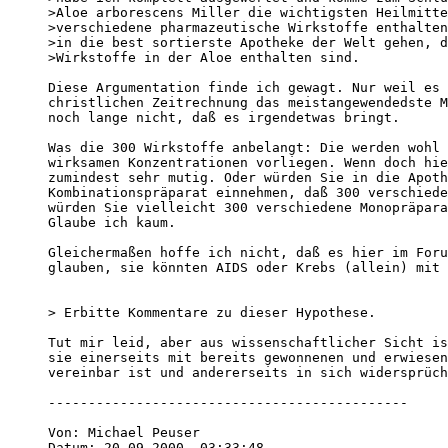
>Aloe arborescens Miller die wichtigsten Heilmitte
>verschiedene pharmazeutische Wirkstoffe enthalten
>in die best sortierste Apotheke der Welt gehen, d
>Wirkstoffe in der Aloe enthalten sind.

Diese Argumentation finde ich gewagt. Nur weil es 
christlichen Zeitrechnung das meistangewendedste M
noch lange nicht, daß es irgendetwas bringt. 

Was die 300 Wirkstoffe anbelangt: Die werden wohl 
wirksamen Konzentrationen vorliegen. Wenn doch hie
zumindest sehr mutig. Oder würden Sie in die Apoth
Kombinationspräparat einnehmen, daß 300 verschiede
würden Sie vielleicht 300 verschiedene Monopräpara
Glaube ich kaum.

Gleichermaßen hoffe ich nicht, daß es hier im Foru
glauben, sie könnten AIDS oder Krebs (allein) mit 
> Erbitte Kommentare zu dieser Hypothese.

Tut mir leid, aber aus wissenschaftlicher Sicht is
sie einerseits mit bereits gewonnenen und erwiesen
vereinbar ist und andererseits in sich widersprüch
---------------------------------------------

Von: Michael Peuser 

Datum: 20.09.2000, 03:33:48 
