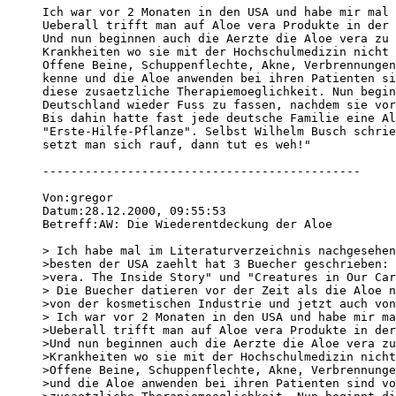
Ich war vor 2 Monaten in den USA und habe mir mal 
Ueberall trifft man auf Aloe vera Produkte in der 
Und nun beginnen auch die Aerzte die Aloe vera zu 
Krankheiten wo sie mit der Hochschulmedizin nicht 
Offene Beine, Schuppenflechte, Akne, Verbrennungen
kenne und die Aloe anwenden bei ihren Patienten si
diese zusaetzliche Therapiemoeglichkeit. Nun begin
Deutschland wieder Fuss zu fassen, nachdem sie vor
Bis dahin hatte fast jede deutsche Familie eine Al
"Erste-Hilfe-Pflanze". Selbst Wilhelm Busch schrie
setzt man sich rauf, dann tut es weh!"

---------------------------------------------

Von:gregor 

Datum:28.12.2000, 09:55:53 

Betreff:AW: Die Wiederentdeckung der Aloe 

> Ich habe mal im Literaturverzeichnis nachgesehen
>besten der USA zaehlt hat 3 Buecher geschrieben: 
>vera. The Inside Story" und "Creatures in Our Car
> Die Buecher datieren vor der Zeit als die Aloe n
>von der kosmetischen Industrie und jetzt auch von
> Ich war vor 2 Monaten in den USA und habe mir ma
>Ueberall trifft man auf Aloe vera Produkte in der
>Und nun beginnen auch die Aerzte die Aloe vera zu
>Krankheiten wo sie mit der Hochschulmedizin nicht
>Offene Beine, Schuppenflechte, Akne, Verbrennunge
>und die Aloe anwenden bei ihren Patienten sind vo