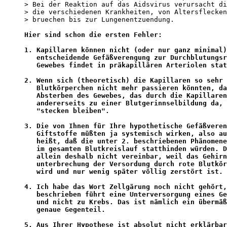
> Bei der Reaktion auf das Aidsvirus verursacht di
> die verschiedenen Krankheiten, von Altersflecken
> bruechen bis zur Lungenentzuendung.

Hier sind schon die ersten Fehler:

1. Kapillaren können nicht (oder nur ganz minimal)
   entscheidende Gefäßverengung zur Durchblutungsr
   Gewebes findet in präkapillären Arteriolen stat
2. Wenn sich (theoretisch) die Kapillaren so sehr 
   Blutkörperchen nicht mehr passieren könnten, da
   Absterben des Gewebes, das durch die Kapillaren
   andererseits zu einer Blutgerinnselbildung da, 
   "stecken bleiben".

3. Die von Ihnen für Ihre hypothetische Gefäßveren
   Giftstoffe müßten ja systemisch wirken, also au
   heißt, daß die unter 2. beschriebenen Phänomene
   im gesamten Blutkreislauf statthinden würden. D
   allein deshalb nicht vereinbar, weil das Gehirn
   unterbrechung der Versordung durch rote Blutkör
   wird und nur wenig später völlig zerstört ist.

4. Ich habe das Wort Zellgärung noch nicht gehört,
   beschrieben führt eine Unterversorgung eines Ge
   und nicht zu Krebs. Das ist nämlich ein übermäß
   genaue Gegenteil.

5. Aus Ihrer Hypothese ist absolut nicht erklärbar