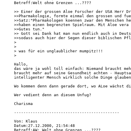
Betreff:Welt ohne Grenzen ...???? 

>> Einer der grossen Aloe Forscher der USA Herr Dr
>>Pharmakologie, formte einmal den grossen und fue
>>Satz:"Pharmakologen koennen zwar den Menschen he
>>haben einen begrenzten Spielraum. Mit Aloe vera 
>>Gutes tun."

>> Gott sei Dank hat man nun endlich auch in Deuts
>>sodass auch hier der Segen dieser biblischen Pfl
> 

> 

> was für ein unglaublicher mumpitz!!!

> 

Hallo,

das wäre ja wohl toll einfach: Niemand braucht meh
braucht mehr auf seine Gesundheit achten - Hauptsa
intelligenter Mensch wirklich solche Dinge glauben
Wo kommen denn dann gerade dort, wo ALoe wächst di
Wer vedient denn an diesem Unfug?

Charisma 

---------------------------------------------

Von: Klaus 

Datum:27.12.2000, 21:54:48 

Betreff:AW: Welt ohne Grenzen ...???? 
