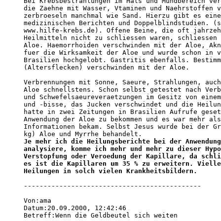
Bei Krebsbestrahlungen im Hals und Mundbereich ver
die Zaehne mit Wasser, Vtaminen und Naehrstoffen v
zerbroeseln manchmal wie Sand. Hierzu gibt es eine
medizinischen Berichten und Doppelblindstudien. (s
www.hilfe-krebs.de). Offene Beine, die oft jahrzeh
Heilmitteln nicht zu schliessen waren, schliessen 
Aloe. Haemorrhoiden verschwinden mit der Aloe, Akn
fuer die Wirksamkeit der Aloe und wurde schon in v
Brasilien hochgelobt. Gastritis ebenfalls. Bestimm
(Altersflecken) verschwinden mit der Aloe.

Verbrennungen mit Sonne, Saeure, Strahlungen, auch
Aloe schnellstens. Schon selbst getestet nach Verb
und Schwefelsaeureveraetzungen im Gesitz von einem
und -bisse, das Jucken verschwindet und die Heilun
hatte in zwei Zeitungen in Brasilien Aufrufe geset
Anwendung der Aloe zu bekommen und es war mehr als
Informationen bekam. Selbst Jesus wurde bei der Gr
Je mehr ich die Heilungsberichte bei der Anwendung
analysiere, komme ich mehr und mehr zu dieser Hypo
Verstopfung oder Veroedung der Kapillare, da schli
es ist die Kapillaren um 35 % zu erweitern. Vielle
Heilungen in solch vielen Krankheitsbildern.
 

---------------------------------------------

Von:ama 
Datum:20.09.2000, 12:42:46 
Betreff:Wenn die Geldbeutel sich weiten 
  
>Von: Michael Peuser 
>Datum: 20.09.2000, 03:33:48 
>Betreff: AW: Wenn die Kapillaren sich 
>verengen! 
>Ich habe diese Hypothese zur 
>Diskussion gestellt, da ich hier in 
>Brasilien in meinem Umfeld derartig 
>viele interessante Heilungen beobachte 
>und berichtet bekomme, die mit der 
>Aloe vera L. bzw. Aloe arborescens 
>Miller zustande kommen. 

Sie bedanken sich zwar für die wissenschaftliche Widerlegung Ihrers Blödsinns, 
fahren aber unverdrossen fort mit Ihrer Litanei. 


>Interessant sind auch die Tatsachen, 
>das Patienten, die bei der Chemo- und 
>Strahlentherapie die Aloe mitbenutzen, 

und so weiter und so weiter. 

Tatsache ist, daß, bevor man ein Buch schreibt über Aloe vera, man sich die 
wissenschaftlichen Fakten beschafft und analysiert, und daß man eben nicht 
erst das Buch schreibt und verkauft und hinterher scheinheilig nach 
wissenschaftlichen Fakten fragt, diese aber ignoriert und mit der Reklame für 
Aloe vera fortfährt. 

Herr Peuser verkauft sein Buch aus Brasilien gegen DM 50 nur per Vorkasse. Die 
wissenschaftlichen Fakten fehlen ihm, wie man deutlichst sieht. Und er 
ignoriert sie, wie man ebenfalls sieht. 

ama
http://www.ariplex.com/ama/ama_volk.htm
(Fakten)

---------------------------------------------
 
Von:Michael Peuser 
Datum:21.09.2000, 04:58:16 
Betreff:Wenn die Kapillaren sich verengen 
  
Wenn man zu neuen Erkenntnissen kommt und diese als Hypothese in einem Forum 
zur Diskussion stellt, freut man sich ueber Forumspartner, die mithelfen ein 
Thema von allen Seiten zu beleuchten mit allen pro und kontras. Deshalb danke 
ich schon jetzt fuer jeden Beitrag zu dem genannten Titel.

Mir ist bekannt, dass die Aloe in der medizinischen Anwendung in Deutschland 
fast voellig unbekannt ist, obwohl es weltweit sehr ausfuehrliche Berichte in 
den Fachzeitschriften gibt mit zahlreichen hochinteressanten 
Doppelblindstudien, die ich gesammelt habe fuer meine Veroeffentlichung.

Dr. Windel Winters, von der University of Texas Health Science Center in San 
Antonio, schloss seine weltweite Forschung ueber die Aloe in einem Satz 
zusammen: "Wir glauben, dass die Aloe wirklich eine Apotheke in einer einzigen 
Pflanze ist."

H.R. McDaniel, M.D., Pathologist und Forscher an dem Dallas-Fort Worth Medical 
Center kam zu folgendem Schluss:"Die Anwendung der Aloe vera wird der 
wichtigste Schritt in der Behandlung von Krankheiten in der Geschichte der 
Menschheit sein."

"Alles was wir wirklich lernen, ist eine Ansammlung von Vorurteilen, mit denen 
wir bis 18 Jahren mit dem Breiloeffel gefuettert werden!" Albert Einstein (Aus 
Deutschland emigriert).
Deshalb sollte man aufgeschlossen sein fuer neue Ideen, Erkenntnisse, 
Beobachtungen und Erfahrungen. 
Da Sie nur ein Code-Namen benutzen, teilen Sie mir bitte Ihre Anschrift mit, 
da ich Ihnen ein Buch schenken moechte.

---------------------------------------------

Von:Michael Peuser 
Datum:09.10.2000, 11:29:53 
Betreff:AW: Behauptet ist so manches schnell ..... 
  
Studieren Sie mal die Weltliteratur ueber die Aloe mit den vielen 
medizinischen Berichten in den Fachzeitschriften, mit Doppelblindstudien usw. 
und Sie werden erkennen, dass uns das Fuellhorn der Apotheke Gottes uns etwas 
ganz besonderes mit der Aloe geschenkt hat.
Besonders der Franziskanerpater Romano Zago OFM hat in seiner langen 
Taetigkeit
wohl die groesste Sammlung von interessanten Heilungsaussagen. 
Bis vor 80 Jahren hatte fast jede Familie in Deutschland eine Aloe vera L.
zu Hause gehabt. Leider ging dies durch den Ersten Weltkrieg und der 
devisenarmen Zeit danach verloren.
Das erste gesamtdeutsche Apothekerbuch widmete sogar der Aloe 4 ganze Seiten.
Die kosmetische Industrie hat die Aloe vor 10 Jahren wiederentdeckt und die 
Medizin ist gerade dabei diese enmalige Pflanze, die das meist benutztete 
Heilmittel der Menschheitsgeschichte ist, wieder zu entdecken.

Die Geschichte der Medizin um die Jahrtausendwende wird eingeteilt werden in 
die Zeit "vor" und "nach" der Wiederentdeckung der Aloe.

Viele Krankheiten bei denen die Hochschulmedizin sehr schwer helfen kann, wie 
z.B. Schuppenflechte, Offene Beine, Verbrennungen (Saeuren, Radioaktivitaet, 
Roentgenstrahlen) haben bei der Anwendung der Aloe recht ordentliche 
Ergebnisse.
H.R. McDaniel, M.D., Pathologist und Forscher an dem Dallas-Fort Worth Medical 
Center kam in senen Forschungen zu folgendem Schluss:"Die Anwendung der Aloe 
vera wird der wichtigste Schritt in der Behandlung von Krankheiten in der 
Geschichte der Medizin sein."
Dr. Windel Winter von derUniversity of Texas Health Science Center in San 
Antonio, schloss seine weltweite Forschung ueber die Aloe in einem Satz 
zusammen:" Wir glauben, dass die Aloe wirklich eine Apotheke in einer einzigen 
Pflanze ist."
Uebrigens ist Alexander der Grosse (333 vor Christus) nur dann in einen Krieg 
gezogen, wenn er genuegend Aloe auf Lager hatte zur Wundversorgung seiner 
Krieger. Heute hat die USA das groesste strategische Lager von Aloe fuer einen 
atomaren Angriff oder einen atomaren GAU. In Deutschland schlaeft man noch.
Michael Peuser
mpeuser@hotmail.com

---------------------------------------------

Von:Gast 
Datum:09.10.2000, 11:55:11 
Betreff: AW: Behauptet ist so manches schnell ..... 
  
In den USA gibt es eine Aloe-Firma, die weltweit 1 1/2 Millionen Verkaeufer 
hat und in der Rangliste der USA an 68. Stelle steht. In Deutschland ist diese 
Firma noch fast unbekannt, aber in wenigen Jahren wird sie auch bekannt sein 
und die Aloe vera L. Benutzung voellig normal sein.

---------------------------------------------

Von:ama 
Datum:09.10.2000, 16:32:31 
Betreff:Behauptet ist so manches schnell - von MLMern sogar besonders schnell 
  
>Von: Gast 
>Datum: 09.10.2000, 11:55:11 
>Betreff: AW: Behauptet ist so manches 
>schnell ..... 
  
>In den USA gibt es eine Aloe-Firma, 
>die weltweit 1 1/2 Millionen 
>Verkaeufer hat und in der Rangliste 
>der USA an 68. Stelle steht. 

Was will uns der Autor sagen? Denken wir mal nach: Welche 
"Verkaufsorganisation" auf der Erde hat 1,5 Millionen Verkäufer? Na klar, doch 
nur eine, bei der die Verkäufer im MLM (Multi-Level-Marketing) schuften. Und 
MLM ist Schwindel durch und durch. 


>In Deutschland ist diese Firma noch 
>fast unbekannt, aber in wenigen Jahren 
>wird sie auch bekannt sein und die 
>Aloe vera L. Benutzung voellig normal 
>sein.

Das soll eine selbsterfüllende Prophezeiung sein. Funktioniert aber nicht, 
weil der Schwindel publik gemacht wird. 

ama
http://www.ariplex.com/ama/ama_volk.htm
(eine Publikation)

---------------------------------------------

Von:Gast 
Datum:10.10.2000, 00:31:33 
Betreff:AW: Behauptet ist so manches schnell - von MLMern sogar besonders schnell 
  
Bei uns in Brasilien ist die Aloe in der Volksmedizin derartig bekannt, dass 
man darueber keine Worte verlieren braucht. Jeder kennt sie. Auf den 
Wochenmaerkten werden die frischen Blaetter stets angeboten und gekauft und 
schon seit Jahrzehnten zur Freude aller Freunde der Gesundheit. Uebrigens ist 
die Aloe aus der Familie zu der auch Knoblauch gehoert. Knoblauch ist ja auch 
etwas besonderes.
Die Aloe ist so selbstverstaendlich in Brasilien wie in Deutschland Zitronen, 
Apfelsinen und Bananen. Auch in den USA habe ich in Texas das gleiche 
beobachten koennen, da dort die Aloe waechst und jede Hausfrau diese kennt, 
genau wie frueher in Old Germany. Wilhelm Busch schrieb in seinen lustigen 
Bildgeschichten: "Da steht die bittre Aloe, setzt man sich drauf, so tut es 
weh".
In Deutschland gibt es auch ein altes Sprichwort: "was der Bauer nicht 
kennt,......" Herr Ama sollte fuer seine fleissige Schreibarbeit auch 
olympisches Gold erhalten. Bis heute hat er 3233 Artikel geschrieben. Eine 
anerkennenswerte Leistung. Ich habe das Suchwort Ama gesetzt in allen Foren 
und es kam diese bewundernde Zahl dabei heraus. Das beweist, wie vielseitig 
Herr Ama arbeitet, sodass wir sehr viel von seinem Erfahrungsschatz lernen 
koennen.
Auf alle Faelle belebt er das Forum und sorgt, dass keine Langweile aufkommt.

---------------------------------------------

Von:Gast 
Datum:10.10.2000, 11:37:10 
Betreff:AW: Behauptet ist so manches schnell - von MLMern sogar besonders 
schnell 
  
Ich kenne eine Reihe von Aloe-Verkaeufer. Alle die ich kenne sind glueckliche 
und zufriedene Menschen, keiner schuftet und die taeglichen positiven 
Meldungen und Mitteilungen ihrer Kunden tragen dazu bei. Sie bringen sehr viel 
Segen und Freude.
In meinem Bekanntenkreis haben auch einige die Aloe getestet und die 
Ergebnisse sind mehr als zufrieden.
Das Aloe geschaeft waechst wahrscheinlich deshalb so stark, weil jeder 
zufriedene Kunde neue Kunden bringt.

---------------------------------------------

Von:Gast 
Datum:10.10.2000, 17:57:05 
Betreff:Da wäre ich doch auch gern Aloe-Verkäufer..... 
  
> Ich kenne eine Reihe von Aloe-Verkaeufer. Alle die ich kenne sind glueckliche 
>und zufriedene Menschen, keiner schuftet und die taeglichen positiven Meldungen 
>und Mitteilungen ihrer Kunden tragen dazu bei. Sie bringen sehr viel Segen und 
>Freude.
> In meinem Bekanntenkreis haben auch einige die Aloe getestet und die Ergebnisse 
>sind mehr als zufrieden.
> Das Aloe geschaeft waechst wahrscheinlich deshalb so stark, weil jeder 
>zufriedene Kunde neue Kunden bringt.

-... wenn die Aloe die glücksbringende Pflanze ist, gehe ich doch davon aus, 
daß dort, wo diese sicher sehr interessante Pflanze wächst, Krankheiten schon 
lange der Vergangenheit angehören? Krebs z.B. dürfte es dort nirgend mehr 
geben?

Falls Interesse besteht, kann ich hier gern Zahlen über die Häufigkeit 
bestimmter Krankheiten in Brasilien vorlegen, Sie würden sich wundern. 

---------------------------------------------

Von: Michael Peuser 
Datum: 11.10.2000, 03:15:19 
Betreff: AW: Da wäre ich doch auch gern Aloe-Verkäufer..... 
  
Da Sie Brasilien erwaehnen, kann ich