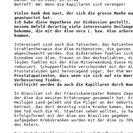
Betreff: AW: Wenn die Kapillaren sich verengen! 

Vielen Dank dem Gast, der sich die grosse Muehe ma
geantwortet hat.

Ich habe diese Hypothese zur Diskussion gestellt, 
meinem Umfeld derartig viele interessante Heilunge
bekomme, die mit der Aloe vera L. bzw. Aloe arbore
kommen.
Interessant sind auch die Tatsachen, das Patienten
Strahlentherapie die Aloe mitbenutzen, die ganzen 
abgeschwaecht werden. Die Aidskranken fuehlen sich
Einnahme von Aloe, Frauen in den Wechseljahren, di
leiden fuehlen mit der Aloe-Mitverwendung diese Hi
reduziert. Schuppenflechte verschwindet mit der Al
Prostataleiden ganz hervoragend sogar, der PSA Wer
Prostatapatienten, dass wenn sie sich auf ein Waer
Verbesserung finden.

Vielleicht werden da auch die Kapillaren durch Wae
In Brasilien ist der Franziskanerpater Romano Zago
der Aloe die meisten Erfahrungen gesammelt hat. Er
Heiligen Land gelebt und die Pilger an der Geburts
betreut. Das dort derartig viele Kranke kamen, bes
dem Tod noch die Hl. Staetten sehen wollten, so ha
Erfolgsformel mit der Aloe aus Brasilien gegeben. 
aufgegeben Krebskranken wurden mit der Aloe zu 70%
des Paters.
