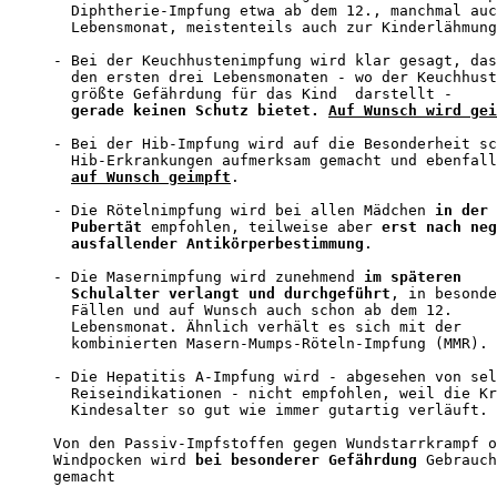
  Diphtherie-Impfung etwa ab dem 12., manchmal auc
  Lebensmonat, meistenteils auch zur Kinderlähmung
- Bei der Keuchhustenimpfung wird klar gesagt, das
  den ersten drei Lebensmonaten - wo der Keuchhust
  größte Gefährdung für das Kind  darstellt - 

gerade keinen Schutz bietet. 
Auf Wunsch wird gei
- Bei der Hib-Impfung wird auf die Besonderheit sc
  Hib-Erkrankungen aufmerksam gemacht und ebenfall
auf Wunsch geimpft
.

- Die Rötelnimpfung wird bei allen Mädchen 
in der 

  Pubertät
 empfohlen, teilweise aber 
erst nach neg
  ausfallender Antikörperbestimmung
.

- Die Masernimpfung wird zunehmend 
im späteren 

  Schulalter verlangt und durchgeführt
, in besonde
  Fällen und auf Wunsch auch schon ab dem 12. 

  Lebensmonat. Ähnlich verhält es sich mit der 

  kombinierten Masern-Mumps-Röteln-Impfung (MMR).

- Die Hepatitis A-Impfung wird - abgesehen von sel
  Reiseindikationen - nicht empfohlen, weil die Kr
  Kindesalter so gut wie immer gutartig verläuft.

Von den Passiv-Impfstoffen gegen Wundstarrkrampf o
Windpocken wird 
bei besonderer Gefährdung
 Gebrauch
gemacht
