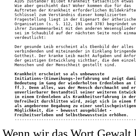
AIDS zustande? Bildet Krankheit tatsächlich etwas 
Wie aber geschieht das? Woher kommen die für das 

Auftreten der Krankheit erforderlichen Bildekräfte
Schlüssel zum Verständnis dieser komplizierten 

Fragestellung liegt in der Eigenart der ätherische
Organisation (s. S. 112, 191 und 378) begründet un
ihrer Zusammenarbeit mit den anderen Wesensglieder
sei im Schaubild auf der nächsten Seite noch einma
verdeutlicht:

Der gesunde Leib erscheint als Ebenbild der alles 

verbindenden und miteinander in Einklang bringende
Gottheit. Der kranke Leib macht Aufgaben und Anfor
der geistigen Entwicklung sichtbar, die dem einzel
Menschen und der Menschheit gestellt sind. 

Krankheit erscheint so als unbewusste 

Initiations-(Einweihungs-)erfahrung und zeigt dami
Bedeutung im Gang der wiederholten Erdenleben an (
ff.). Denn alles, was der Mensch durchmacht und er
unverlierbarer Bestandteil seiner weiteren Entwick
in einem Erdenleben als Krankheitserfahrung in der
Unfreiheit durchlitten wird, zeigt sich in einem f
als angeborene Begabung zu einer seelischgeistigen
Möglichkeit, die - bewusst ausgebildet - 

Freiheitserleben und Selbstbewusstsein erhöhen.

-------------------------------------------------
Wenn wir das Wort Gewalt 