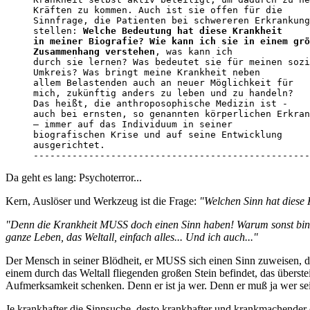
Kräften zu kommen. Auch ist sie offen für die

Sinnfrage, die Patienten bei schwereren Erkrankung
stellen: 
Welche Bedeutung hat diese Krankheit

in meiner Biografie? Wie kann ich sie in einem grö
Zusammenhang verstehen
, was kann ich

durch sie lernen? Was bedeutet sie für meinen sozi
Umkreis? Was bringt meine Krankheit neben

allem Belastenden auch an neuer Möglichkeit für

mich, zukünftig anders zu leben und zu handeln?

Das heißt, die anthroposophische Medizin ist -

auch bei ernsten, so genannten körperlichen Erkran
– immer auf das Individuum in seiner

biografischen Krise und auf seine Entwicklung

ausgerichtet.

--------------------------------------------------
Da geht es lang: Psychoterror...
Kern, Auslöser und Werkzeug ist die Frage:
"Welchen Sinn hat diese
"Denn die Krankheit MUSS doch einen Sinn haben! Warum sonst bin ic
ganze Leben, das Weltall, einfach alles... Und ich auch..."
Der Mensch in seiner Blödheit, er MUSS sich einen Sinn zuweisen, den
einem durch das Weltall fliegenden großen Stein befindet, das überstei
Aufmerksamkeit schenken. Denn er ist ja wer. Denn er muß ja wer sein
Je krankhafter die Sinnsuche, desto krankhafter und krankmachender 