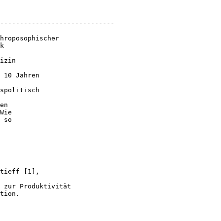
-----------------------------

hroposophischer

k

izin

 10 Jahren

spolitisch

en

Wie

 so

tieff [1],

 zur Produktivität

tion.
