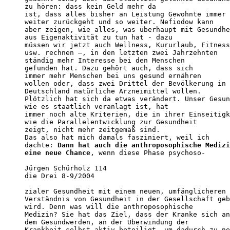
zu hören: dass kein Geld mehr da

ist, dass alles bisher an Leistung Gewohnte immer

weiter zurückgeht und so weiter. Nefiodow kann

aber zeigen, wie alles, was überhaupt mit Gesundhe
aus Eigenaktivität zu tun hat - dazu

müssen wir jetzt auch Wellness, Kururlaub, Fitness
usw. rechnen –, in den letzten zwei Jahrzehnten

ständig mehr Interesse bei den Menschen

gefunden hat. Dazu gehört auch, dass sich

immer mehr Menschen bei uns gesund ernähren

wollen oder, dass zwei Drittel der Bevölkerung in

Deutschland natürliche Arzneimittel wollen.

Plötzlich hat sich da etwas verändert. Unser Gesun
wie es staatlich veranlagt ist, hat

immer noch alte Kriterien, die in ihrer Einseitigk
wie die Parallelentwicklung zur Gesundheit

zeigt, nicht mehr zeitgemäß sind.

Das also hat mich damals fasziniert, weil ich

dachte: 
Dann hat auch die anthroposophische Medizi
eine neue Chance
, wenn diese Phase psychoso-

Jürgen Schürholz 114

die Drei 8-9/2004

zialer Gesundheit mit einem neuen, umfänglicheren

Verständnis von Gesundheit in der Gesellschaft geb
wird. Denn was will die anthroposophische

Medizin? Sie hat das Ziel, dass der Kranke sich an

dem Gesundwerden, an der Überwindung der

Krankheit selbst aktiv beteiligt, um dadurch zu ne