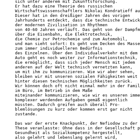
sich unter anderem mit Zukunftsforschung.

Er hat dazu eine Theorie des russischen

Wirtschaftswissenschaftlers Nikolai Kondratieff au
Dieser hat in den dreißiger Jahren des vorigen

Jahrhunderts entdeckt, dass die technische Entwick
der modernen Zivilisation in Rhythmen

von 40-60 Jahren verläuft. Das geht von der Dampfm
über die Eisenbahn, die Elektrotechnik,

die Chemie zur Petrochemie und zum Automobil,

und man sieht sofort: Es geht vom Decken des Masse
zum immer individuelleren Bedürfnis

des Einzelnen. Über den Individualverkehr mit dem

Auto geht es noch weiter zur Informationstechnik,

die ermöglicht, dass sich jeder Mensch mit jedem

anderen auf der Welt technisch vernetzten kann,

um mit ihm zu kommunizieren. Wie wir aber sehen,

bleiben wir mit unseren sozialen Fähigkeiten weit

hinter diesen technischen Möglichkeiten zurück.

Wir können doch oft nicht einmal mehr in der Famil
im Büro, im Betrieb in dem Maße

miteinander kommunizieren, wie wir es unseren imme
komplexer werdenden Aufgaben gemäß eigentlich

müssten. Dadurch greifen auch überall Pro-

blemlösungen zu kurz oder kommen erst gar nicht

zustande.

Das war der erste Knackpunkt, der Nefiodow zu der

These veranlasste: Ohne dass in der Gesellschaft p
Gesundheit als Sozialkompetenz hergestellt,

also gelehrt und lebenslang gelernt wird,
