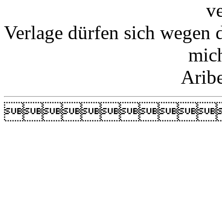
v
Verlage dürfen sich wegen 
mic
Arib
