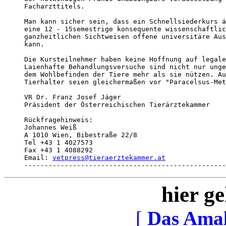
Facharzttitels.

Man kann sicher sein, dass ein Schnellsiederkurs á
eine 12 - 15semestrige konsequente wissenschaftlic
ganzheitlichen Sichtweisen offene universitäre Aus
kann.

Die Kursteilnehmer haben keine Hoffnung auf legale
Laienhafte Behandlungsversuche sind nicht nur unge
dem Wohlbefinden der Tiere mehr als sie nützen. Au
Tierhalter seien gleichermaßen vor "Paracelsus-Met
VR Dr. Franz Josef Jäger

Präsident der Österreichischen Tierärztekammer

Rückfragehinweis:

Johannes Weiß

A 1010 Wien, Bibestraße 22/8

Tel +43 1 4027573

Fax +43 1 4088292

Email: 
vetpress@tieraerztekammer.at
--------------------------------------------------
hier ge
[
Das Ama