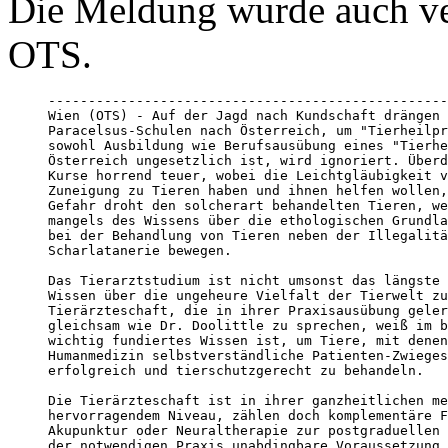
Die Meldung wurde auch ve
OTS.
--------------------------------------------------
Wien (OTS) - Auf der Jagd nach Kundschaft drängen 
Paracelsus-Schulen nach Österreich, um "Tierheilpr
sowohl Ausbildung wie Berufsausübung eines "Tierhe
Österreich ungesetzlich ist, wird ignoriert. Überd
Kurse horrend teuer, wobei die Leichtgläubigkeit v
Zuneigung zu Tieren haben und ihnen helfen wollen,
Gefahr droht den solcherart behandelten Tieren, we
mangels des Wissens über die ethologischen Grundla
bei der Behandlung von Tieren neben der Illegalitä
Scharlatanerie bewegen.

Das Tierarztstudium ist nicht umsonst das längste 
Wissen über die ungeheure Vielfalt der Tierwelt zu
Tierärzteschaft, die in ihrer Praxisausübung geler
gleichsam wie Dr. Doolittle zu sprechen, weiß im b
wichtig fundiertes Wissen ist, um Tiere, mit denen
Humanmedizin selbstverständliche Patienten-Zwieges
erfolgreich und tierschutzgerecht zu behandeln.

Die Tierärzteschaft ist in ihrer ganzheitlichen me
hervorragendem Niveau, zählen doch komplementäre F
Akupunktur oder Neuraltherapie zur postgraduellen 
der notwendigen Praxis unabdingbare Voraussetzung 