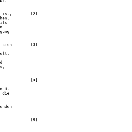
Dr. 

 ist,        
[2]
hen, 

ils 

n 

gung 

 sich        
[3]
elt, 

d 

s, 

             
[4]
n H. 

 die 

enden 

             
[5]