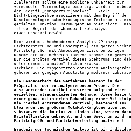
Zuallererst sollte eine mögliche Unklarheit zur 

verwendeten Terminologie beseitigt werden, insbeso
der Begriff „Nanopartikelanalyse“.  Viele 

Nicht-Eingeweihte assoziieren mit dem Begriff der 

Nanotechnologie submikroskopische Teilchen mit ein
gezielten Funktion. Darum geht es hier nicht. Inso
ist der Begriff der „Nanopartikelanalyse“ 

etwas unscharf gewählt. 

Hier wird mit hochmoderner Analytik (Prinzip: 

Lichtzerstreuung und Laseroptik) ein ganzes Spektr
Partikelgrößen mit Abmessungen zwischen einigen 

Nanometern und mehreren Tausend Nanometern gemesse
Nur die größten Partikel dieses Spektrums sind dab
unter einem „normalen“ Lichtmikroskop 

sichtbar. Die eingesetzten optischen Analysegeräte
gehören zur gängigen Ausstattung moderner Laborato
Die Besonderheit des Verfahrens besteht in der    
Präparation der zu analysierenden Proben. Die 

auszuwertenden Partikel entstehen aufgrund einer 

gezielten, standardisierten Methode. Diese basiert
einer genau definierten Behandlung einer Vollblutp
Die hierbei entstandenen Partikel, bestehend aus 

kleineren und größeren Molekül-Konglomeraten aus 

Substanzen die im Blut zu finden sind, werden dann
Kristallisation gebracht, und das Spektrum wird na
Partikelgröße und Partikelverteilung analysiert.

Ergebnis der technischen Analyse ist ein individue