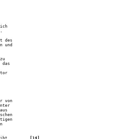
ich 

. 

t des 

n und 

zu 

 das 

tor 

r von 

nter 

aus 

schen 

tigen 

n 

ibt         
[14]