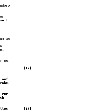
ndere 

er 

weit 

um an 

n. 

ei 

 

rien.

            [12]

 auf 

robe. 

 zur 

ch 

lles        [13]
