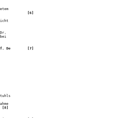
             

 

etem 

             
[6]
icht 

Dr. 

bei 

f. De        [7]

tuhls 

ahme 

 [8]