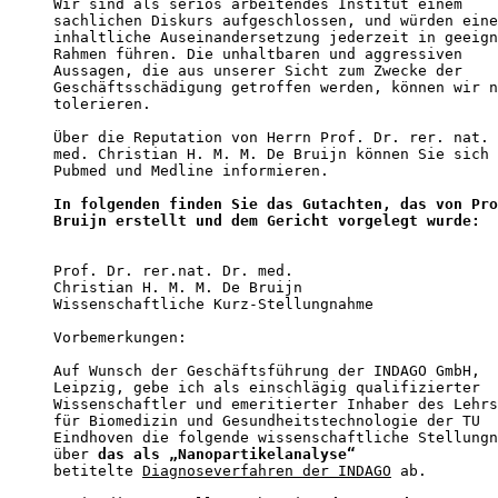
Wir sind als seriös arbeitendes Institut einem    
sachlichen Diskurs aufgeschlossen, und würden eine
inhaltliche Auseinandersetzung jederzeit in geeign
Rahmen führen. Die unhaltbaren und aggressiven    
Aussagen, die aus unserer Sicht zum Zwecke der 

Geschäftsschädigung getroffen werden, können wir n
tolerieren.

Über die Reputation von Herrn Prof. Dr. rer. nat. 
med. Christian H. M. M. De Bruijn können Sie sich 
Pubmed und Medline informieren. 

In folgenden finden Sie das Gutachten, das von Pro
Bruijn erstellt und dem Gericht vorgelegt wurde:
Prof. Dr. rer.nat. Dr. med. 

Christian H. M. M. De Bruijn

Wissenschaftliche Kurz-Stellungnahme 

Vorbemerkungen: 

Auf Wunsch der Geschäftsführung der INDAGO GmbH, 

Leipzig, gebe ich als einschlägig qualifizierter 

Wissenschaftler und emeritierter Inhaber des Lehrs
für Biomedizin und Gesundheitstechnologie der TU 

Eindhoven die folgende wissenschaftliche Stellungn
über 
das als „Nanopartikelanalyse“                
betitelte 
Diagnoseverfahren der INDAGO
 ab. 
