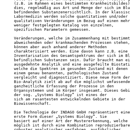
(z.B. im Rahmen eines bestimmten Krankheitsbildes)
dies, regelmäßig aus Art und Menge der sich im Blu
befindenden Substanzenersichtlich. In der klassisc
Labormedizin werden solche quantitativen und/oder 

qualitativen Veränderungen im Bezug auf einen mehr
weniger festgelegten Katalog von einzelnen, 

spezifischen Parametern gemessen. 

Veränderungen, welche im Zusammenhang mit bestimmt
abweichenden oder krankmachenden Prozessen stehen,
können aber auch anhand anderer Methoden 

charakterisiert werden. Eine davon kann z.B. eine 

Inventarisation des Gesamtspektrums der sich im Bl
befindlichen Substanzen sein. Dafür braucht man ei
ausgedehnte Analytik und eine ausgefeilte Biostati
welche die Spektren im gesunden Zustand mit denen 
einem genau benannten, pathologischen Zustand 

vergleicht und diagnostiziert. Diese neue Form der
Bio-Analytik zielt ab auf die möglichst umfassende
ganzheitliche Erfassung der Prozesse in den 

Organsystemen und im Körper insgesamt. Dieses Gebi
der sog. „Systems Biology“ ist eines der 

sich am rasantesten entwickelnden Gebiete in der 

Biowissenschaft. 

Die Technologie der INDAGO GmbH repräsentiert eine
erste Form dieser „Systems Biology“. Sie 

basiert auf einer Art der Mustererkennung, welche 
möglich ist durch eine Kombination reproduzierbare
robuster analytischer verfahren, ausführlicher 
