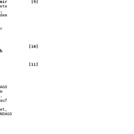
mir          [9]

ete 

, 

dem 

r 

            [10]

h 

            [11]

AGO 

m 

.  

auf 

et, 

NDAGO 
