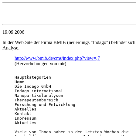
19.09.2006
In der Web-Site der Firma BMIB (neuerdings "Indago") befindet sich 
Analyse.
http://www.bmib.de/cms/index.php?view=,7
(Hervorhebungen von mir)
--------------------------------------------------
Hauptkategorien

Home

Die Indago GmbH

Indago international

Nanopartikelanalysen

Therapeutenbereich

Forschung und Entwicklung

Aktuelles

Kontakt

Impressum

Aktuelles

Viele von Ihnen haben in den letzten Wochen die   