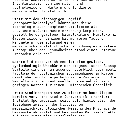
Inventarisation von „normalen“ und 

„pathologischen“ Mustern und fundierter 

medizinischer Biostatistik. 

Statt mit dem eingängigen Begriff

„Nanopartikelanalyse“ könnte man diese 

Technologie auch komplexer titulieren als 

„EDV-unterstützte Mustererkennung komplexer, 

gezielt hervorgerufener biomolekularer Komplexe mi
Größen zwischen einigen bis mehreren Tausend 

Nanometern, die aufgrund einer 

medizinisch-biostatistischen Zuordnung eine releva
Aussage über den Gesundheitszustand eines untersuc
Probanden erlauben“. 

Nachteil
 dieses Verfahrens 
ist eine gewisse,      
systembedingte Unschärfe
 der diagnostischen Aussag
Vorteile sind ein umfassender Überblick über mögli
Probleme der systemischen Zusammenhänge im Körper 
damit über mögliche pathologische Zustände und die
Verhältnis zu konventioneller Labormedizin sehr 

geringen Kosten für einen  umfassenden Überblick. 

Erste Studienergebnisse zu dieser Methode liegen  
bereits vor.
 Eine Studie (Universität Frankfurt, 

Institut Sportmedizin) weist z.B. hinsichtlich der
Beziehung zwischen der klassischen 

medizinisch-pathologischen Messung des Rhythmus de
Herzmuskelaktivität und bestimmten Partikel-Spektr