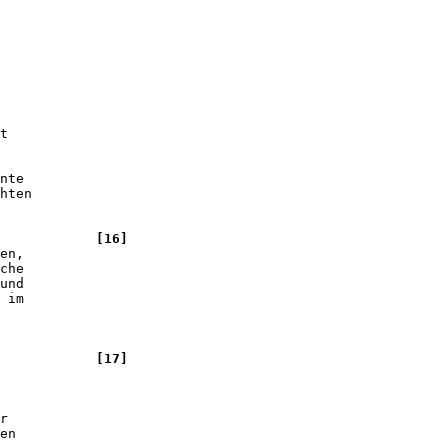
t 

nte 

hten 

            [16]

en, 

che 

und 

 im 

            [17]

 

r 

en 
