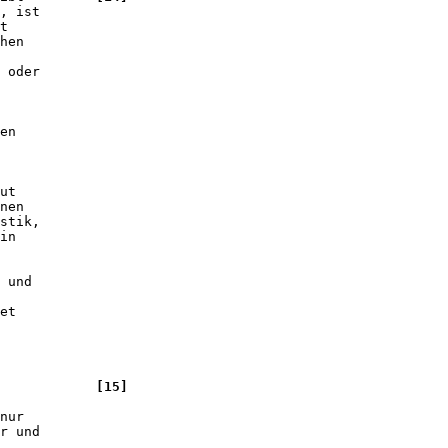
, ist 

t 

hen 

 oder 

en 

 

ut 

nen 

stik, 

in 

 

 und 

et 

            
[15]
nur 

r und 
