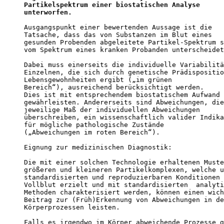
Partikelspektrum einer biostatischen Analyse 

unterworfen.
Ausgangspunkt einer bewertenden Aussage ist die 

Tatsache, dass das von Substanzen im Blut eines 

gesunden Probenden abgeleitete Partikel-Spektrum s
vom Spektrum eines kranken Probanden unterscheidet
Dabei muss einerseits die individuelle Variabilitä
Einzelnen, die sich durch genetische Prädispositio
Lebensgewohnheiten ergibt („im grünen 

Bereich“), ausreichend berücksichtigt werden. 

Dies ist mit entsprechendem biostatischem Aufwand 
gewährleisten. Andererseits sind Abweichungen, die
jeweilige Maß der individuellen Abweichungen 

überschreiben, ein wissenschaftlich valider Indika
für mögliche pathologische Zustände 

(„Abweichungen im roten Bereich“). 

Eignung zur medizinischen Diagnostik: 

Die mit einer solchen Technologie erhaltenen Muste
größeren und kleineren Partikelkomplexen, welche u
standardisierten und reproduzierbaren Konditionen 
Vollblut erzielt und mit standardisierten  analyti
Methoden charakterisiert werden, können einen wich
Beitrag zur (Früh)Erkennung von Abweichungen in de
Körperprozessen leisten. 

Falls es irgendwo im Körper abweichende Prozesse g