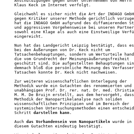
Anschuldigungen gegen unser Unternehmen von Herrn 
Klaus Keck im Internet verfolgt. 

Gleichwohl es sicher nicht die Art der INDAGO GmbH
gegen Kritiker unserer Methode gerichtlich vorzuge
hat die INDAGO GmbH aufgrund des diffamierenden St
und aggressiven Vorgehensweise bei unseren Partner
sowohl eine Klage als auch eine Einstweilige Verfü
eingereicht. 

Nun hat das Landgericht Leipzig bestätigt, dass es
bei den Äußerungen von Dr. Keck nicht um 

Tatsachenbehauptungen, sondern um Werturteile hand
die vom Grundrecht der Meinungsäußerungsfreiheit 

geschützt sind. Die aufgestellten Behauptungen sin
demnach bloß die persönliche Meinung des Verfasser
Tatsachen konnte Dr. Keck nicht nachweisen. 

Zur weiteren wissenschaftlichen Unterlegung der   
Methodik wurde ein Gutachten des renommierten und 

unabhängigen Prof. Dr. rer. nat. Dr. med. Christia
M. M. De Bruijn erstellt, aus dem hervorgeht, dass
Methodik der Nanopartikelanalyse nach soliden 

wissenschaftlichen Prinzipien und im Bereich der 

systemischen Untersuchungsmethoden einen entscheid
Schritt 
darstellen kann
.

Auch 
das Vorhandensein von Nanopartikeln
 wurde in 
diesem Gutachten eindeutig bestätigt.
