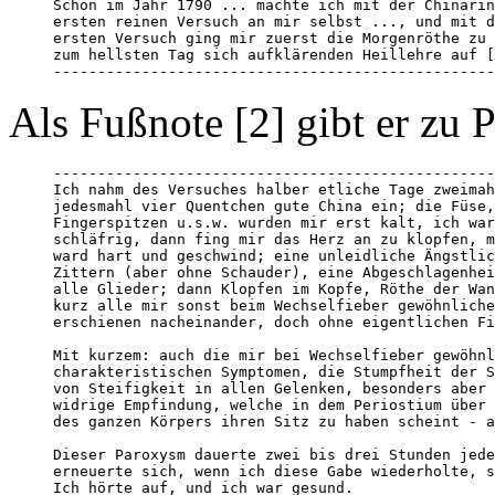
Schon im Jahr 1790 ... machte ich mit der Chinarin
ersten reinen Versuch an mir selbst ..., und mit d
ersten Versuch ging mir zuerst die Morgenröthe zu 
zum hellsten Tag sich aufklärenden Heillehre auf [
--------------------------------------------------
Als Fußnote [2] gibt er zu P
--------------------------------------------------
Ich nahm des Versuches halber etliche Tage zweimah
jedesmahl vier Quentchen gute China ein; die Füse,
Fingerspitzen u.s.w. wurden mir erst kalt, ich war
schläfrig, dann fing mir das Herz an zu klopfen, m
ward hart und geschwind; eine unleidliche Ängstlic
Zittern (aber ohne Schauder), eine Abgeschlagenhei
alle Glieder; dann Klopfen im Kopfe, Röthe der Wan
kurz alle mir sonst beim Wechselfieber gewöhnliche
erschienen nacheinander, doch ohne eigentlichen Fi
Mit kurzem: auch die mir bei Wechselfieber gewöhnl
charakteristischen Symptomen, die Stumpfheit der S
von Steifigkeit in allen Gelenken, besonders aber 
widrige Empfindung, welche in dem Periostium über 
des ganzen Körpers ihren Sitz zu haben scheint - a
Dieser Paroxysm dauerte zwei bis drei Stunden jede
erneuerte sich, wenn ich diese Gabe wiederholte, s
Ich hörte auf, und ich war gesund.
