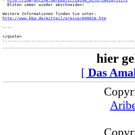
* 
http://idw-online.de/public/zeige_bild?imgid=11171
  Blüten immer wieder abschneiden!

http://www.bba.de/mitteil/presse/040816.htm
----

</quote>

-------------------------------------------------------
hier ge
[
Das Ama
Copyr
Arib
Copyr