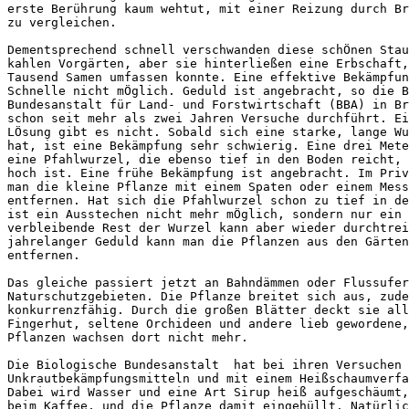
erste Berührung kaum wehtut, mit einer Reizung durch Br
zu vergleichen.

Dementsprechend schnell verschwanden diese schÖnen Stau
kahlen Vorgärten, aber sie hinterließen eine Erbschaft,
Tausend Samen umfassen konnte. Eine effektive Bekämpfun
Schnelle nicht mÖglich. Geduld ist angebracht, so die B
Bundesanstalt für Land- und Forstwirtschaft (BBA) in Br
schon seit mehr als zwei Jahren Versuche durchführt. Ei
LÖsung gibt es nicht. Sobald sich eine starke, lange Wu
hat, ist eine Bekämpfung sehr schwierig. Eine drei Mete
eine Pfahlwurzel, die ebenso tief in den Boden reicht, 
hoch ist. Eine frühe Bekämpfung ist angebracht. Im Priv
man die kleine Pflanze mit einem Spaten oder einem Mess
entfernen. Hat sich die Pfahlwurzel schon zu tief in de
ist ein Ausstechen nicht mehr mÖglich, sondern nur ein 
verbleibende Rest der Wurzel kann aber wieder durchtrei
jahrelanger Geduld kann man die Pflanzen aus den Gärten
entfernen.

Das gleiche passiert jetzt an Bahndämmen oder Flussufer
Naturschutzgebieten. Die Pflanze breitet sich aus, zude
konkurrenzfähig. Durch die großen Blätter deckt sie all
Fingerhut, seltene Orchideen und andere lieb gewordene,
Pflanzen wachsen dort nicht mehr. 

Die Biologische Bundesanstalt  hat bei ihren Versuchen 
Unkrautbekämpfungsmitteln und mit einem Heißschaumverfa
Dabei wird Wasser und eine Art Sirup heiß aufgeschäumt,
beim Kaffee, und die Pflanze damit eingehüllt. Natürlic