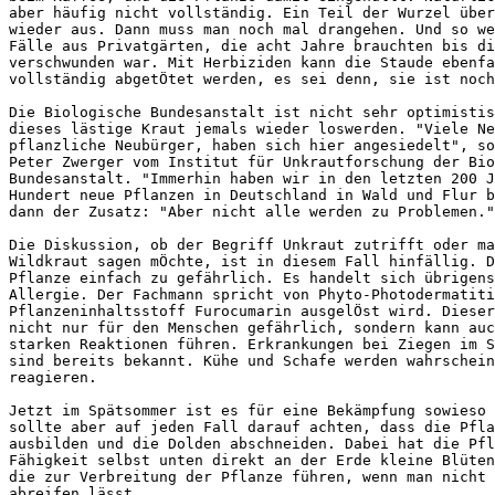
aber häufig nicht vollständig. Ein Teil der Wurzel über
wieder aus. Dann muss man noch mal drangehen. Und so we
Fälle aus Privatgärten, die acht Jahre brauchten bis di
verschwunden war. Mit Herbiziden kann die Staude ebenfa
vollständig abgetÖtet werden, es sei denn, sie ist noch
Die Biologische Bundesanstalt ist nicht sehr optimistis
dieses lästige Kraut jemals wieder loswerden. "Viele Ne
pflanzliche Neubürger, haben sich hier angesiedelt", so
Peter Zwerger vom Institut für Unkrautforschung der Bio
Bundesanstalt. "Immerhin haben wir in den letzten 200 J
Hundert neue Pflanzen in Deutschland in Wald und Flur b
dann der Zusatz: "Aber nicht alle werden zu Problemen."
Die Diskussion, ob der Begriff Unkraut zutrifft oder ma
Wildkraut sagen mÖchte, ist in diesem Fall hinfällig. D
Pflanze einfach zu gefährlich. Es handelt sich übrigens
Allergie. Der Fachmann spricht von Phyto-Photodermatiti
Pflanzeninhaltsstoff Furocumarin ausgelÖst wird. Dieser
nicht nur für den Menschen gefährlich, sondern kann auc
starken Reaktionen führen. Erkrankungen bei Ziegen im S
sind bereits bekannt. Kühe und Schafe werden wahrschein
reagieren.

Jetzt im Spätsommer ist es für eine Bekämpfung sowieso 
sollte aber auf jeden Fall darauf achten, dass die Pfla
ausbilden und die Dolden abschneiden. Dabei hat die Pfl
Fähigkeit selbst unten direkt an der Erde kleine Blüten
die zur Verbreitung der Pflanze führen, wenn man nicht 
abreifen lässt.
