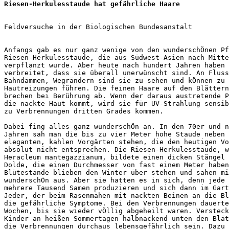
Riesen-Herkulesstaude hat gefährliche Haare
Feldversuche in der Biologischen Bundesanstalt

Anfangs gab es nur ganz wenige von den wunderschÖnen Pf
Riesen-Herkulesstaude, die aus Südwest-Asien nach Mitte
verpflanzt wurde. Aber heute nach hundert Jahren haben 
verbreitet, dass sie überall unerwünscht sind. An Fluss
Bahndämmen, Wegrändern sind sie zu sehen und kÖnnen zu 
Hautreizungen führen. Die feinen Haare auf den Blättern
brechen bei Berührung ab. Wenn der daraus austretende P
die nackte Haut kommt, wird sie für UV-Strahlung sensib
zu Verbrennungen dritten Grades kommen.

Dabei fing alles ganz wunderschÖn an. In den 70er und n
Jahren sah man die bis zu vier Meter hohe Staude neben 
eleganten, kahlen Vorgärten stehen, die den heutigen Vo
absolut nicht entsprechen. Die Riesen-Herkulesstaude, w
Heracleum mantegazzianum, bildete einen dicken Stängel 
Dolde, die einen Durchmesser von fast einem Meter haben
Blütestände blieben den Winter über stehen und sahen mi
wunderschÖn aus. Aber sie hatten es in sich, denn jede 
mehrere Tausend Samen produzieren und sich dann im Gart
Jeder, der beim Rasenmähen mit nackten Beinen an die Bl
die gefährliche Symptome. Bei den Verbrennungen dauerte
Wochen, bis sie wieder vÖllig abgeheilt waren. Versteck
Kinder an heißen Sommertagen halbnackend unten den Blät
die Verbrennungen durchaus lebensgefährlich sein. Dazu 