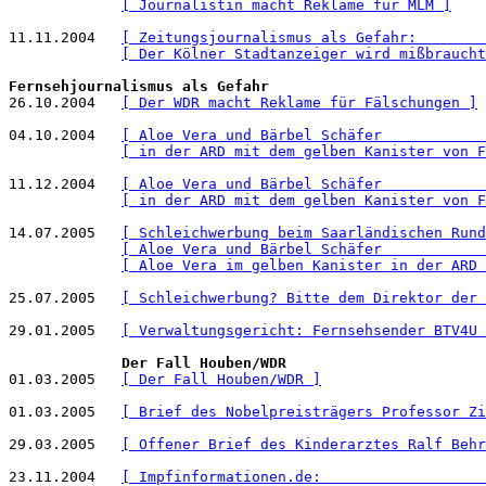
[ Journalistin macht Reklame für MLM ]
11.11.2004   
[ Zeitungsjournalismus als Gefahr:        
[ Der Kölner Stadtanzeiger wird mißbraucht
Fernsehjournalismus als Gefahr

26.10.2004   
[ Der WDR macht Reklame für Fälschungen ]
04.10.2004   
[ Aloe Vera und Bärbel Schäfer            
[ in der ARD mit dem gelben Kanister von F
11.12.2004   
[ Aloe Vera und Bärbel Schäfer            
[ in der ARD mit dem gelben Kanister von F
14.07.2005   
[ Schleichwerbung beim Saarländischen Rund
[ Aloe Vera und Bärbel Schäfer            
[ Aloe Vera im gelben Kanister in der ARD 
25.07.2005   
[ Schleichwerbung? Bitte dem Direktor der 
29.01.2005   
[ Verwaltungsgericht: Fernsehsender BTV4U 
Der Fall Houben/WDR
01.03.2005   
[ Der Fall Houben/WDR ]
01.03.2005   
[ Brief des Nobelpreisträgers Professor Zi
29.03.2005   
[ Offener Brief des Kinderarztes Ralf Behr
23.11.2004   
[ Impfinformationen.de:                   