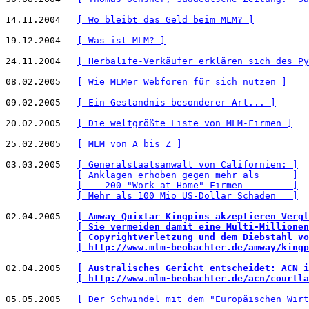
14.11.2004   
[ Wo bleibt das Geld beim MLM? ]
19.12.2004   
[ Was ist MLM? ]
24.11.2004   
[ Herbalife-Verkäufer erklären sich des Py
08.02.2005   
[ Wie MLMer Webforen für sich nutzen ]
09.02.2005   
[ Ein Geständnis besonderer Art... ]
20.02.2005   
[ Die weltgrößte Liste von MLM-Firmen ]
25.02.2005   
[ MLM von A bis Z ]
03.03.2005   
[ Generalstaatsanwalt von Californien: ]
[ Anklagen erhoben gegen mehr als      ]
[    200 "Work-at-Home"-Firmen         ]
[ Mehr als 100 Mio US-Dollar Schaden   ]
02.04.2005   
[ Amway Quixtar Kingpins akzeptieren Vergl
[ Sie vermeiden damit eine Multi-Millionen
[ Copyrightverletzung und dem Diebstahl vo
[ http://www.mlm-beobachter.de/amway/kingp
02.04.2005   
[ Australisches Gericht entscheidet: ACN i
[ http://www.mlm-beobachter.de/acn/courtla
05.05.2005   
[ Der Schwindel mit dem "Europäischen Wirt