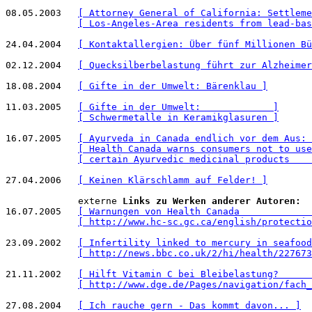
08.05.2003   
[ Attorney General of California: Settleme
[ Los-Angeles-Area residents from lead-bas
24.04.2004   
[ Kontaktallergien: Über fünf Millionen Bü
02.12.2004   
[ Quecksilberbelastung führt zur Alzheimer
18.08.2004   
[ Gifte in der Umwelt: Bärenklau ]
11.03.2005   
[ Gifte in der Umwelt:             ]
[ Schwermetalle in Keramikglasuren ]
16.07.2005   
[ Ayurveda in Canada endlich vor dem Aus: 
[ Health Canada warns consumers not to use
[ certain Ayurvedic medicinal products    
27.04.2006   
[ Keinen Klärschlamm auf Felder! ]
             externe 
Links zu Werken anderer Autoren:
16.07.2005   
[ Warnungen von Health Canada             
[ http://www.hc-sc.gc.ca/english/protectio
23.09.2002   
[ Infertility linked to mercury in seafood
[ http://news.bbc.co.uk/2/hi/health/227673
21.11.2002   
[ Hilft Vitamin C bei Bleibelastung?      
[ http://www.dge.de/Pages/navigation/fach_
27.08.2004   
[ Ich rauche gern - Das kommt davon... ]