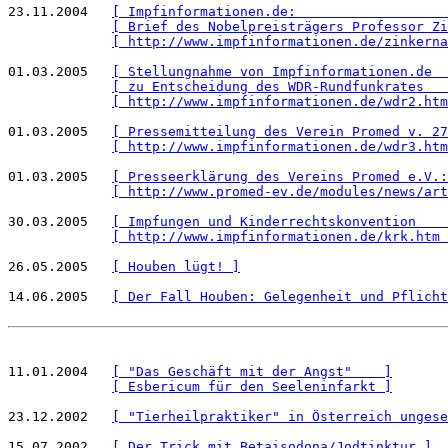
23.11.2004   
[ Impfinformationen.de:                   
[ Brief des Nobelpreisträgers Professor Zi
[ http://www.impfinformationen.de/zinkerna
01.03.2005   
[ Stellungnahme von Impfinformationen.de  
[ zu Entscheidung des WDR-Rundfunkrates   
[ http://www.impfinformationen.de/wdr2.htm
01.03.2005   
[ Pressemitteilung des Verein Promed v. 27
[ http://www.impfinformationen.de/wdr3.htm
01.03.2005   
[ Presseerklärung des Vereins Promed e.V.:
[ http://www.promed-ev.de/modules/news/art
30.03.2005   
[ Impfungen und Kinderrechtskonvention    
[ http://www.impfinformationen.de/krk.htm 
26.05.2005   
[ Houben lügt! ]
14.06.2005   
[ Der Fall Houben: Gelegenheit und Pflicht
11.01.2004   
[ "Das Geschäft mit der Angst"    ]
[ Esbericum für den Seeleninfarkt ]
23.12.2002   
[ "Tierheilpraktiker" in Österreich ungese
15.07.2002   
[ Der Trick mit Betaisodona/Jodtinktur ]