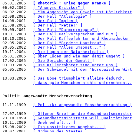

05.01.2005   
[ Rhetorik : Krieg gegen Kranke ]
06.02.2002   
[ "Anonyme Kritiker" ]
06.02.2002   
[ "Im Angesicht von Gewalt ist Höflichkeit
02.08.2001   
[ Der Fall "Atlaslogie" ]
14.08.2001   
[ Der Fall Impfen ]
21.08.2001   
[ Der Fall "Petze!" ]
09.09.2001   
[ Der Fall "Darmreinigung" ]
10.01.2003   
[ Der Fall Heilversprechen und MLM ]
18.10.2001   
[ Der Fall Kaffeefahrten und Rheumadecken 
02.05.2002   
[ Der Fall "Biedere Hausfrau" ]
30.05.2002   
[ Der Fall "Alles umsonst..." ]
19.11.2004   
[ Die Lügen der Naturheilmafia ]
05.01.2005   
[ Über Lügen und wie man damit umgeht ]
17.02.2005   
[ Die Sprache der Gewalt ]
03.03.2005   
[ Die Killerroboter sind unter uns ]
05.05.2005   
[ Der Schwindel mit dem "Europäischen Wirt
13.03.2006   
[ Das Böse triumphiert alleine dadurch,   
[ dass gute Menschen nichts unternehmen...
Politik: angewandte Menschenverachtung
11.11.1999   
[ Politik: angewandte Menschenverachtung ]
27.07.1999   
[ Offener Brief an die Gesundheitsminister
23.10.1999   
[ Gesundheitsministerin will Qualitätskont
10.11.2000   
[ Unehrenhaft... ]
15.08.2002   
[ Ein unsittliches Angebot... ]
28.07.2001   
[ Ordnung des Staates ]