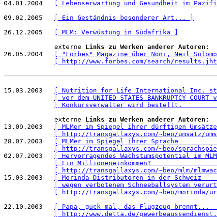
04.01.2004   
[ Lebenserwartung und Gesundheit im Pazifi
09.02.2005   
[ Ein Geständnis besonderer Art... ]
26.12.2005   
[ MLM: Verwüstung in Südafrika ]
             externe 
Links zu Werken anderer Autoren:
26.05.2004   
[ "Forbes" Magazine über Noni, Neil Solomo
[ http://www.forbes.com/search/results.jht
15.03.2003   
[ Nutrition for Life International Inc. st
[ vor dem UNITED STATES BANKRUPTCY COURT v
[ Konkursverwalter wird bestellt.         
             externe 
Links zu Werken anderer Autoren:
13.09.2003   
[ MLMer im Spiegel ihrer dürftigen Umsätze
[ http://transgallaxys.com/~beo/umsatz/ums
28.07.2003   
[ MLMer im Spiegel ihrer Sprache          
[ http://transgallaxys.com/~beo/sprachspie
02.07.2003   
[ Hervorragendes Wachstumspotential im MLM
[ Ein Millioneneinkommen?                 
[ http://transgallaxys.com/~beo/mlm/mlmwac
15.03.2003   
[ Morinda-Distributoren in der Schweiz    
[ wegen verbotenem Schneeballsystem verurt
[ http://transgallaxys.com/~beo/morinda/ur
22.10.2003   
[ Papa, guck mal, das Flugzeug brennt...  
[ http://www.detta.de/gewerbeaussendienst.