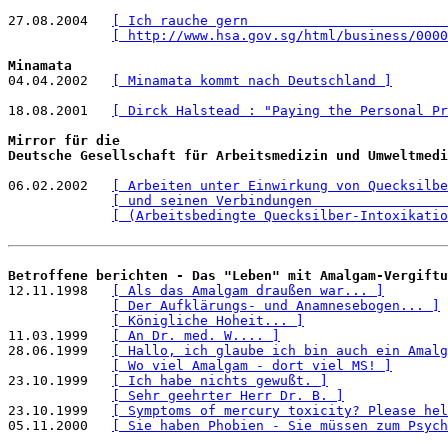
27.08.2004   
[ Ich rauche gern                         
[ http://www.hsa.gov.sg/html/business/0000
Minamata

04.04.2002   
[ Minamata kommt nach Deutschland ]
18.08.2001   
[ Dirck Halstead : "Paying the Personal Pr
Mirror für die 

Deutsche Gesellschaft für Arbeitsmedizin und Umweltmedi
06.02.2002   
[ Arbeiten unter Einwirkung von Quecksilbe
[ und seinen Verbindungen                 
[ (Arbeitsbedingte Quecksilber-Intoxikatio
Betroffene berichten - Das "Leben" mit Amalgam-Vergiftu

12.11.1998   
[ Als das Amalgam draußen war... ]
[ Der Aufklärungs- und Anamnesebogen... ]
[ Königliche Hoheit... ]
11.03.1999   
[ An Dr. med. W.... ]
28.06.1999   
[ Hallo, ich glaube ich bin auch ein Amalg
[ Wo viel Amalgam - dort viel MS! ]
23.10.1999   
[ Ich habe nichts gewußt. ]
[ Sehr geehrter Herr Dr. B. ]
23.10.1999   
[ Symptoms of mercury toxicity? Please hel
05.11.2000   
[ Sie haben Phobien - Sie müssen zum Psych