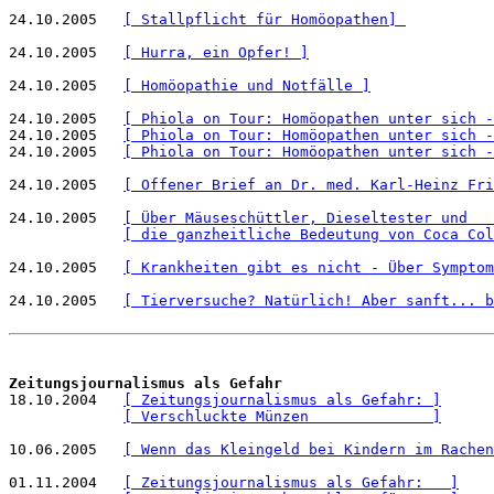
24.10.2005   
[ Stallpflicht für Homöopathen] 
24.10.2005   
[ Hurra, ein Opfer! ]
24.10.2005   
[ Homöopathie und Notfälle ]
24.10.2005   
[ Phiola on Tour: Homöopathen unter sich -
24.10.2005   
[ Phiola on Tour: Homöopathen unter sich -
24.10.2005   
[ Phiola on Tour: Homöopathen unter sich -
24.10.2005   
[ Offener Brief an Dr. med. Karl-Heinz Fri
24.10.2005   
[ Über Mäuseschüttler, Dieseltester und   
[ die ganzheitliche Bedeutung von Coca Col
24.10.2005   
[ Krankheiten gibt es nicht - Über Symptom
24.10.2005   
[ Tierversuche? Natürlich! Aber sanft... b
Zeitungsjournalismus als Gefahr

18.10.2004   
[ Zeitungsjournalismus als Gefahr: ]
[ Verschluckte Münzen              ]
10.06.2005   
[ Wenn das Kleingeld bei Kindern im Rachen
01.11.2004   
[ Zeitungsjournalismus als Gefahr:   ]