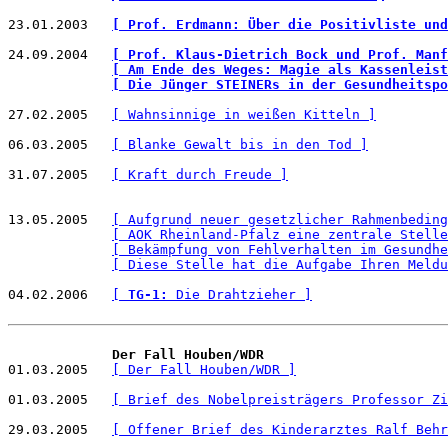
23.01.2003   
[ Prof. Erdmann: Über die Positivliste und
24.09.2004   
[ Prof. Klaus-Dietrich Bock und Prof. Manf
[ Am Ende des Weges: Magie als Kassenleist
[ Die Jünger STEINERs in der Gesundheitspo
27.02.2005   
[ Wahnsinnige in weißen Kitteln ]
06.03.2005   
[ Blanke Gewalt bis in den Tod ]
31.07.2005   
[ Kraft durch Freude ]
13.05.2005   
[ Aufgrund neuer gesetzlicher Rahmenbeding
[ AOK Rheinland-Pfalz eine zentrale Stelle
[ Bekämpfung von Fehlverhalten im Gesundhe
[ Diese Stelle hat die Aufgabe Ihren Meldu
04.02.2006   
[ 
TG-1:
 Die Drahtzieher ]
Der Fall Houben/WDR
01.03.2005   
[ Der Fall Houben/WDR ]
01.03.2005   
[ Brief des Nobelpreisträgers Professor Zi
29.03.2005   
[ Offener Brief des Kinderarztes Ralf Behr