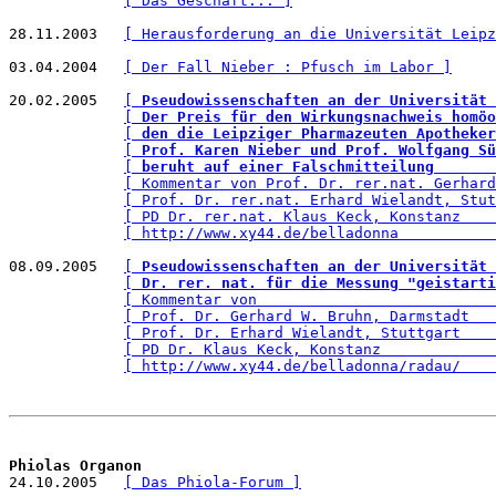
[ Das Geschäft... ]
28.11.2003   
[ Herausforderung an die Universität Leipz
03.04.2004   
[ Der Fall Nieber : Pfusch im Labor ]
20.02.2005   
[ 
Pseudowissenschaften an der Universität 
[ 
Der Preis für den Wirkungsnachweis homöo
[ 
den die Leipziger Pharmazeuten Apotheker
[ 
Prof. Karen Nieber und Prof. Wolfgang Sü
[ 
beruht auf einer Falschmitteilung       
[ Kommentar von Prof. Dr. rer.nat. Gerhard
[ Prof. Dr. rer.nat. Erhard Wielandt, Stut
[ PD Dr. rer.nat. Klaus Keck, Konstanz    
[ http://www.xy44.de/belladonna           
08.09.2005   
[ 
Pseudowissenschaften an der Universität 
[ 
Dr. rer. nat. für die Messung "geistarti
[ Kommentar von                           
[ Prof. Dr. Gerhard W. Bruhn, Darmstadt   
[ Prof. Dr. Erhard Wielandt, Stuttgart    
[ PD Dr. Klaus Keck, Konstanz             
[ http://www.xy44.de/belladonna/radau/    
Phiolas Organon

24.10.2005   
[ Das Phiola-Forum ]