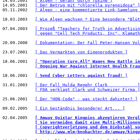
14.05.2001   
[ Algen - Gefahr durch Toxine ]
14.05.2001   
[ Der Betrug mit "chlorella pyrenoidosa" ]
05.11.2002   
[ Algen - eine kommentierte Link-Sammlung 
18.03.2003   
[ Wie Algen wachsen * Eine besondere "Blüt
07.04.2003   
[ Prozeß "Teachers for Truth in Advertisin
[ gegen "Cell Tech Products, Inc", Klamath
20.09.2000   
[ Dokumentation: Der Fall Peter-Hansen Vol
23.07.2001   
[ Das Vermarkten von Eigenprodukten ]
18.06.2001   
[ 
"Operation Cure.All" Wages New Battle in
[ 
Ongoing War Against Internet Health Frau
18.06.2001   
[ 
Send Cyber Letters against fraud!
 ]
31.01.2003   
[ Der Fall Hulda Regehr Clark            ]
[ FDA verklagt Clark und Schweizer Firma ]
25.06.2001   
[ Der "HON-Code" - was steckt dahinter? ]
09.02.2005   
[ Ein Geständnis besonderer Art... ]
02.04.2005   
[ Amway Quixtar Kingpins akzeptieren Vergl
[ Sie vermeiden damit eine Multi-Millionen
[ Copyrightverletzung und dem Diebstahl vo
[ http://www.mlm-beobachter.de/amway/kingp