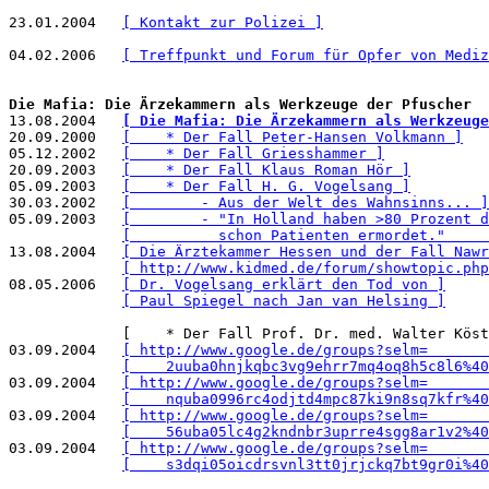
23.01.2004   
[ Kontakt zur Polizei ]
04.02.2006   
[ Treffpunkt und Forum für Opfer von Mediz
Die Mafia: Die Ärzekammern als Werkzeuge der Pfuscher

13.08.2004   
[ Die Mafia: Die Ärzekammern als Werkzeuge
20.09.2000   
[    * Der Fall Peter-Hansen Volkmann ]
05.12.2002   
[    * Der Fall Griesshammer ]
20.09.2003   
[    * Der Fall Klaus Roman Hör ]
05.09.2003   
[    * Der Fall H. G. Vogelsang ]
30.03.2002   
[        - Aus der Welt des Wahnsinns... ]
05.09.2003   
[        - "In Holland haben >80 Prozent d
[          schon Patienten ermordet."     
13.08.2004   
[ Die Ärztekammer Hessen und der Fall Nawr
[ http://www.kidmed.de/forum/showtopic.php
08.05.2006   
[ Dr. Vogelsang erklärt den Tod von ]
[ Paul Spiegel nach Jan van Helsing ]
             [    * Der Fall Prof. Dr. med. Walter Köst
03.09.2004   
[ http://www.google.de/groups?selm=       
[    2uuba0hnjkqbc3vg9ehrr7mq4oq8h5c8l6%40
03.09.2004   
[ http://www.google.de/groups?selm=       
[    nquba0996rc4odjtd4mpc87ki9n8sq7kfr%40
03.09.2004   
[ http://www.google.de/groups?selm=       
[    56uba05lc4g2kndnbr3uprre4sgg8ar1v2%40
03.09.2004   
[ http://www.google.de/groups?selm=       
[    s3dqi05oicdrsvnl3tt0jrjckq7bt9gr0i%40