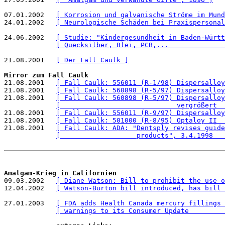
07.01.2002   
[ Korrosion und galvanische Ströme im Mund
24.01.2002   
[ Neurologische Schäden bei Praxispersonal
24.06.2002   
[ Studie: "Kindergesundheit in Baden-Württ
[ Quecksilber, Blei, PCB,...              
21.08.2001   
[ Der Fall Caulk ]
Mirror zum Fall Caulk

21.08.2001   
[ Fall Caulk: 556011 (R-1/98) Dispersalloy
21.08.2001   
[ Fall Caulk: 560898 (R-5/97) Dispersalloy
21.08.2001   
[ Fall Caulk: 560898 (R-5/97) Dispersalloy
[                             vergrößert  
21.08.2001   
[ Fall Caulk: 556011 (R-9/97) Dispersalloy
21.08.2001   
[ Fall Caulk: 501000 (R-8/95) Optaloy II  
21.08.2001   
[ Fall Caulk: ADA: "Dentsply revises guide
[                   products", 3.4.1998   
Amalgam-Krieg in Californien

09.03.2002   
[ Diane Watson: Bill to prohibit the use o
12.04.2002   
[ Watson-Burton bill introduced, has bill 
27.01.2003   
[ FDA adds Health Canada mercury fillings 
[ warnings to its Consumer Update         