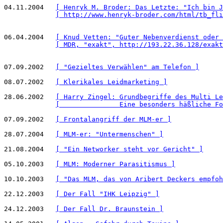
04.11.2004   
[ Henryk M. Broder: Das Letzte: "Ich bin J
[ http://www.henryk-broder.com/html/tb_fli
06.04.2004   
[ Knud Vetten: "Guter Nebenverdienst oder 
[ MDR, "exakt", http://193.22.36.128/exakt
07.09.2002   
[ "Gezieltes Verwählen" am Telefon ]
08.07.2002   
[ Klerikales Leidmarketing ]
28.06.2002   
[ Harry Zingel: Grundbegriffe des Multi Le
[               Eine besonders häßliche Fo
07.09.2002   
[ Frontalangriff der MLM-er ]
28.07.2004   
[ MLM-er: "Untermenschen" ]
21.08.2004   
[ "Ein Networker steht vor Gericht" ]
05.10.2003   
[ MLM: Moderner Parasitismus ]
10.10.2003   
[ "Das MLM, das von Aribert Deckers empfoh
22.12.2003   
[ Der Fall "IHK Leipzig" ]
24.12.2003   
[ Der Fall Dr. Braunstein ]