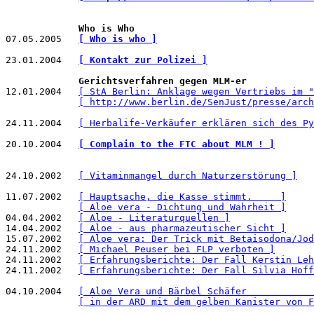
Who is Who
07.05.2005   
[ Who is who ]
23.01.2004   
[ Kontakt zur Polizei ]
Gerichtsverfahren gegen MLM-er
12.01.2004   
[ StA Berlin: Anklage wegen Vertriebs im "
[ http://www.berlin.de/SenJust/presse/arch
24.11.2004   
[ Herbalife-Verkäufer erklären sich des Py
20.10.2004   
[ Complain to the FTC about MLM ! ]
24.10.2002   
[ Vitaminmangel durch Naturzerstörung ]
11.07.2002   
[ Hauptsache, die Kasse stimmt.     ]
[ Aloe vera - Dichtung und Wahrheit ]
04.04.2002   
[ Aloe - Literaturquellen ]
14.04.2002   
[ Aloe - aus pharmazeutischer Sicht ]
15.07.2002   
[ Aloe vera: Der Trick mit Betaisodona/Jod
24.11.2002   
[ Michael Peuser bei FLP verboten ]
24.11.2002   
[ Erfahrungsberichte: Der Fall Kerstin Leh
24.11.2002   
[ Erfahrungsberichte: Der Fall Silvia Hoff
04.10.2004   
[ Aloe Vera und Bärbel Schäfer            
[ in der ARD mit dem gelben Kanister von F