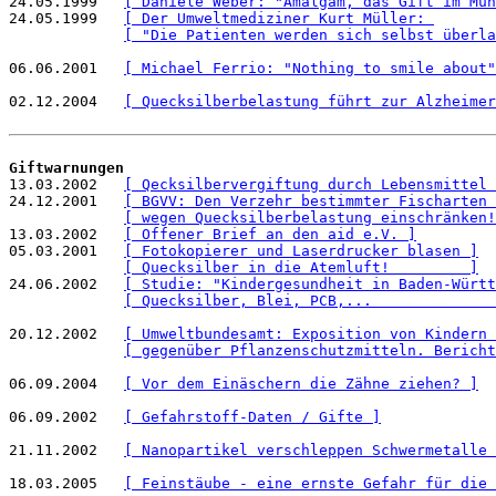
24.05.1999   
[ Danièle Weber: "Amalgam, das Gift im Mun
24.05.1999   
[ Der Umweltmediziner Kurt Müller: 
[ "Die Patienten werden sich selbst überla
06.06.2001   
[ Michael Ferrio: "Nothing to smile about"
02.12.2004   
[ Quecksilberbelastung führt zur Alzheimer
Giftwarnungen

13.03.2002   
[ Qecksilbervergiftung durch Lebensmittel 
24.12.2001   
[ BGVV: Den Verzehr bestimmter Fischarten 
[ wegen Quecksilberbelastung einschränken!
13.03.2002   
[ Offener Brief an den aid e.V. ]
05.03.2001   
[ Fotokopierer und Laserdrucker blasen ]
[ Quecksilber in die Atemluft!         ]
24.06.2002   
[ Studie: "Kindergesundheit in Baden-Württ
[ Quecksilber, Blei, PCB,...              
20.12.2002   
[ Umweltbundesamt: Exposition von Kindern 
[ gegenüber Pflanzenschutzmitteln. Bericht
06.09.2004   
[ Vor dem Einäschern die Zähne ziehen? ]
06.09.2002   
[ Gefahrstoff-Daten / Gifte ]
21.11.2002   
[ Nanopartikel verschleppen Schwermetalle 
18.03.2005   
[ Feinstäube - eine ernste Gefahr für die 