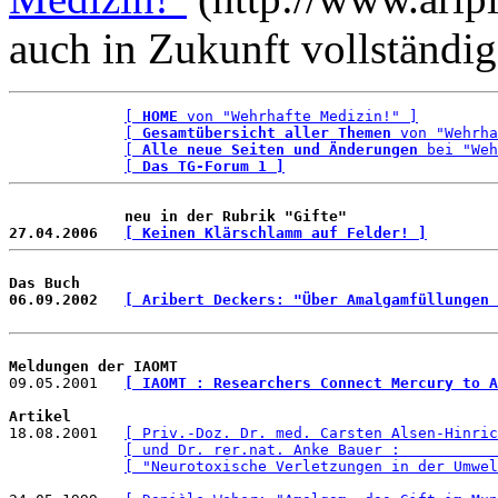
auch in Zukunft vollständi
[ 
HOME
 von "Wehrhafte Medizin!" ]
[ 
Gesamtübersicht aller Themen
 von "Wehrha
[ 
Alle neue Seiten und Änderungen
 bei "Weh
[ 
Das TG-Forum 1 ]
neu in der Rubrik "Gifte"
27.04.2006   
[ Keinen Klärschlamm auf Felder! ]
Das Buch

06.09.2002   
[ Aribert Deckers: "Über Amalgamfüllungen 
Meldungen der IAOMT

09.05.2001   
[ IAOMT : Researchers Connect Mercury to A
Artikel

18.08.2001   
[ Priv.-Doz. Dr. med. Carsten Alsen-Hinric
[ und Dr. rer.nat. Anke Bauer :           
[ "Neurotoxische Verletzungen in der Umwel