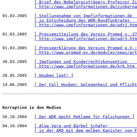
[ Brief des Nobelpreisträgers Professor Zi
[ http://www.impfinformationen.de/zinkerna
01.03.2005   
[ Stellungnahme von Impfinformationen.de  
[ zu Entscheidung des WDR-Rundfunkrates   
[ http://www.impfinformationen.de/wdr2.htm
01.03.2005   
[ Pressemitteilung des Verein Promed v. 27
[ http://www.impfinformationen.de/wdr3.htm
01.03.2005   
[ Presseerklärung des Vereins Promed e.V.:
[ http://www.promed-ev.de/modules/news/art
30.03.2005   
[ Impfungen und Kinderrechtskonvention    
[ http://www.impfinformationen.de/krk.htm 
26.05.2005   
[ Houben lügt! ]
14.06.2005   
[ Der Fall Houben: Gelegenheit und Pflicht
Korruption in den Medien
26.10.2004   
[ Der WDR macht Reklame für Fälschungen ]
04.10.2004   
[ Aloe Vera und Bärbel Schäfer            
[ in der ARD mit dem gelben Kanister von F