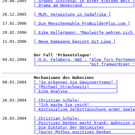
29.08.2005   
[ Großes Schicksal in einer kleinen Welt ]
[ Drama am Wegesrand                     ]
26.12.2005   
[ MLM: Verwüstung in Südafrika ]
17.02.2006   
[ Die Menschenmühle ProBuilderPlus.com ]
20.02.2006   
[ Eike Kellermann: "Maulwürfe wehren sich 
11.03.2006   
[ Neue Kampagne beginnt mit Lüge ]
Der Fall 'Präventologen'
04.02.2004   
[ H.U. Felmberg, HWZ : "Aloe fürs Portemon
[                      "mit fragwürdiger '
Mechanismen des Wahnsinns
08.01.2004   
[ "So erkennen Sie Gewinnertypen" ]
[ (Michael Strachowitz)           ]
[ Eine Analyse                    ]
26.03.2004   
[ Christian Schüle:                       
[ "Ich mache Sie reich"                   
[ Kostspielige Selbsttäuschung armer Seele
26.03.2004   
[ Christian Schüle:                       
[ Positives Denken macht krank: Wahnsinn s
[ Die Diktatur der Optimisten             
[ Teurer Mythos positives Denken          