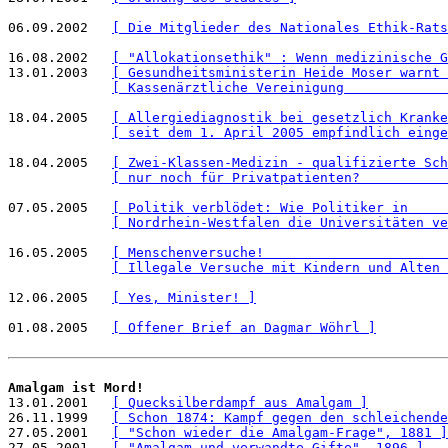
06.09.2002   
[ Die Mitglieder des Nationales Ethik-Rats
16.08.2002   
[ "Allokationsethik" : Wenn medizinische G
13.01.2003   
[ Gesundheitsministerin Heide Moser warnt 
[ Kassenärztliche Vereinigung             
18.04.2005   
[ Allergiediagnostik bei gesetzlich Kranke
[ seit dem 1. April 2005 empfindlich einge
18.04.2005   
[ Zwei-Klassen-Medizin - qualifizierte Sch
[ nur noch für Privatpatienten?           
07.05.2005   
[ Politik verblödet: Wie Politiker in     
[ Nordrhein-Westfalen die Universitäten ve
16.05.2005   
[ Menschenversuche!                       
[ Illegale Versuche mit Kindern und Alten 
12.06.2005   
[ Yes, Minister! ]
01.08.2005   
[ Offener Brief an Dagmar Wöhrl ]
Amalgam ist Mord!

13.01.2001   
[ Quecksilberdampf aus Amalgam ]
26.11.1999   
[ Schon 1874: Kampf gegen den schleichende
27.05.2001   
[ "Schon wieder die Amalgam-Frage", 1881 ]
27.05.2001   
[ "Amalgam und verwandte Gifte", 1896 ]