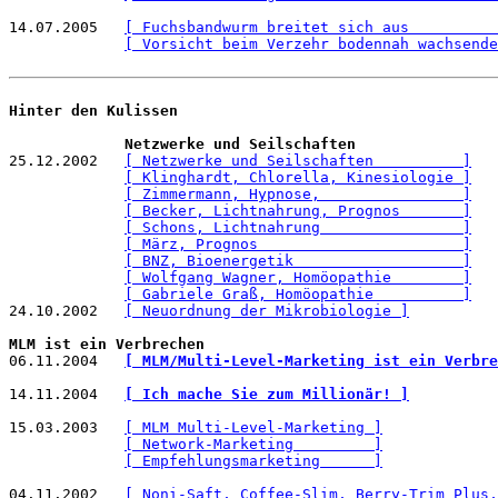
14.07.2005   
[ Fuchsbandwurm breitet sich aus          
[ Vorsicht beim Verzehr bodennah wachsende
Hinter den Kulissen
Netzwerke und Seilschaften
25.12.2002   
[ Netzwerke und Seilschaften          ]
[ Klinghardt, Chlorella, Kinesiologie ]
[ Zimmermann, Hypnose,                ]
[ Becker, Lichtnahrung, Prognos       ]
[ Schons, Lichtnahrung                ]
[ März, Prognos                       ]
[ BNZ, Bioenergetik                   ]
[ Wolfgang Wagner, Homöopathie        ]
[ Gabriele Graß, Homöopathie          ]
24.10.2002   
[ Neuordnung der Mikrobiologie ]
MLM ist ein Verbrechen

06.11.2004   
[ MLM/Multi-Level-Marketing ist ein Verbre
14.11.2004   
[ Ich mache Sie zum Millionär! ]
15.03.2003   
[ MLM Multi-Level-Marketing ]
[ Network-Marketing         ]
[ Empfehlungsmarketing      ]
04.11.2002   
[ Noni-Saft, Coffee-Slim, Berry-Trim Plus,