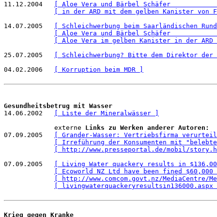
11.12.2004   
[ Aloe Vera und Bärbel Schäfer            
[ in der ARD mit dem gelben Kanister von F
14.07.2005   
[ Schleichwerbung beim Saarländischen Rund
[ Aloe Vera und Bärbel Schäfer            
[ Aloe Vera im gelben Kanister in der ARD 
25.07.2005   
[ Schleichwerbung? Bitte dem Direktor der 
04.02.2006   
[ Korruption beim MDR ]
Gesundheitsbetrug mit Wasser

14.06.2002   
[ Liste der Mineralwässer ]
             externe 
Links zu Werken anderer Autoren:
07.09.2005   
[ Grander-Wasser: Vertriebsfirma verurteil
[ Irreführung der Konsumenten mit "belebte
[ http://www.presseportal.de/mobil/story.h
07.09.2005   
[ Living Water quackery results in $136,00
[ Ecoworld NZ Ltd have been fined $60,000 
[ http://www.comcom.govt.nz/MediaCentre/Me
[ livingwaterquackeryresultsin136000.aspx 
Krieg gegen Kranke