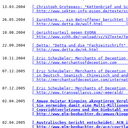
13.03.2004   
[ Christoph Grotepass: "Kettenbrief und Sc
[ http://www.sekten-info-essen.de/texte/sc
26.05.2004   
[ Eurotherm... ein Betroffener berichtet ]
[ http://www.detta.de/wulf.html          ]
10.08.2004   
[ Gerichtsurteil gegen EVORA              
[ http://www.vzhh.de/~upload/vz/VZTexte/Te
22.09.2004   
[ Detta: "Detta und die "Fachzeitschrift" 
[ http://www.detta.de/nk.html             
10.11.2004   
[ Eric Scheibeler: Merchants of Deception 
[ http://www.merchantsofdeception.com     
07.12.2005   
[ Eric Scheibeler: Merchants of Deception 
[ in Deutsch, Spanisch, Chinesisch und and
[ http://merchantsofdeception.com/internat
07.12.2005   
[ Eric Scheibeler: Merchants of Deception 
[ http://www.transgallaxys.com/~emerald/  
02.04.2005   
[ Amway Quixtar Kingpins akzeptieren Vergl
[ Sie vermeiden damit eine Multi-Millionen
[ Copyrightverletzung und dem Diebstahl vo
[ http://www.mlm-beobachter.de/amway/kingp
02.04.2005   
[ Australisches Gericht entscheidet: ACN i
[ http://www.mlm-beobachter.de/acn/courtla