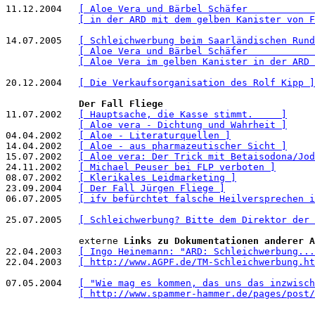
11.12.2004   
[ Aloe Vera und Bärbel Schäfer            
[ in der ARD mit dem gelben Kanister von F
14.07.2005   
[ Schleichwerbung beim Saarländischen Rund
[ Aloe Vera und Bärbel Schäfer            
[ Aloe Vera im gelben Kanister in der ARD 
20.12.2004   
[ Die Verkaufsorganisation des Rolf Kipp ]
Der Fall Fliege
11.07.2002   
[ Hauptsache, die Kasse stimmt.     ]
[ Aloe vera - Dichtung und Wahrheit ]
04.04.2002   
[ Aloe - Literaturquellen ]
14.04.2002   
[ Aloe - aus pharmazeutischer Sicht ]
15.07.2002   
[ Aloe vera: Der Trick mit Betaisodona/Jod
24.11.2002   
[ Michael Peuser bei FLP verboten ]
08.07.2002   
[ Klerikales Leidmarketing ]
23.09.2004   
[ Der Fall Jürgen Fliege ]
06.07.2005   
[ ifv befürchtet falsche Heilversprechen i
25.07.2005   
[ Schleichwerbung? Bitte dem Direktor der 
             externe 
Links zu Dokumentationen anderer A
22.04.2003   
[ Ingo Heinemann: "ARD: Schleichwerbung...
22.04.2003   
[ http://www.AGPF.de/TM-Schleichwerbung.ht
07.05.2004   
[ "Wie mag es kommen, das uns das inzwisch
[ http://www.spammer-hammer.de/pages/post/