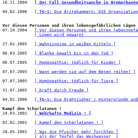
16.11.2004   
[ Der Fall Gesundheitswoche in Bremerhaven
04.02.2006   
[ 
TG-1:
 Die Ärztekammern: DIE Organisation
Vor diesen Personen und ihren lebensgefährlichen Lügen 

07.10.2004   
[ Vor diesen Personen und ihren lebensgefä
[ Lügen wird gewarnt                      
27.02.2005   
[ Wahnsinnige in weißen Kitteln ]
06.03.2005   
[ Blanke Gewalt bis in den Tod ]
06.07.2005   
[ Homöopathie: tödlich für Kinder ]
07.07.2005   
[ Wann werden sie auf dem Besen reiten? ]
07.07.2005   
[ Homöopathie: tödlich für Tiere ]
31.07.2005   
[ Kraft durch Freude ]
04.02.2006   
[ 
TG-1:
 Die Drahtzieher / Hintergründe und
Kampf den Scharlatanen !

24.03.2002   
[ Wehrhafte Medizin ! ]
02.02.2001   
[ Kampf den Scharlatanen ! ]
28.05.2001   
[ Was die Pfuscher mehr fürchten ]
[ als der Teufel das Weihwasser  ]