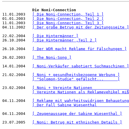
Die Noni-Connection
11.01.2003   
[ Die Noni-Connection, Teil 1 ]
01.01.2003   
[ Die Noni-Connection, Teil 2 ]
11.01.2003   
[ Die Noni-Connection, Teil 3 ]
04.11.2002   
[ Der große Betrug mit der Zeitungsseite ]
22.02.2004   
[ Die Hintermänner ]
26.10.2004   
[ Die Hintermänner ,Teil 2 ]
26.10.2004   
[ Der WDR macht Reklame für Fälschungen ]
26.02.2003   
[ The Noni-Song ]
14.01.2004   
[ Noni-Verkäufer sabotiert Suchmaschinen ]
21.02.2004   
[ Noni + gesundheitsbezogene Werbung ]
[ "Solomon-Studie" gefälscht...      ]
23.02.2004   
[ Noni + Vereinte Nationen                
[ Vereinte Nationen als Reklamevehikel miß
04.11.2004   
[ Reklame mit wahrheitswidrigen Behauptung
[ Der Fall Sabine Wiesenthal              
04.11.2004   
[ Zeugenaussage der Sabine Wiesenthal ]
23.07.2005   
[ Noni: Betrug mit ethnischen Details ]