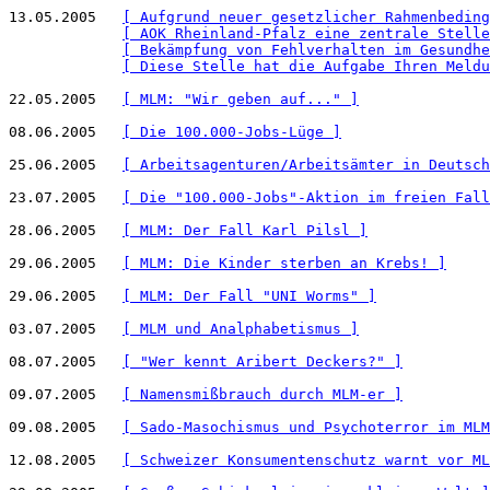
13.05.2005   
[ Aufgrund neuer gesetzlicher Rahmenbeding
[ AOK Rheinland-Pfalz eine zentrale Stelle
[ Bekämpfung von Fehlverhalten im Gesundhe
[ Diese Stelle hat die Aufgabe Ihren Meldu
22.05.2005   
[ MLM: "Wir geben auf..." ]
08.06.2005   
[ Die 100.000-Jobs-Lüge ]
25.06.2005   
[ Arbeitsagenturen/Arbeitsämter in Deutsch
23.07.2005   
[ Die "100.000-Jobs"-Aktion im freien Fall
28.06.2005   
[ MLM: Der Fall Karl Pilsl ]
29.06.2005   
[ MLM: Die Kinder sterben an Krebs! ]
29.06.2005   
[ MLM: Der Fall "UNI Worms" ]
03.07.2005   
[ MLM und Analphabetismus ]
08.07.2005   
[ "Wer kennt Aribert Deckers?" ]
09.07.2005   
[ Namensmißbrauch durch MLM-er ]
09.08.2005   
[ Sado-Masochismus und Psychoterror im MLM
12.08.2005   
[ Schweizer Konsumentenschutz warnt vor ML