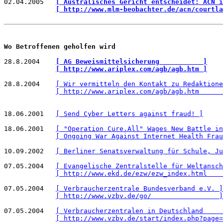
02.04.2005   
[ Australisches Gericht entscheidet: ACN i
[ http://www.mlm-beobachter.de/acn/courtla
Wo Betroffenen geholfen wird
28.8.2004    
[ AG Beweismittelsicherung           ]
[ http://www.ariplex.com/agb/agb.htm ]
28.8.2004    
[ Wir vermitteln den Kontakt zu Redaktione
[ http://www.ariplex.com/agb/agb.htm      
18.06.2001   
[ Send Cyber Letters against fraud! ]
18.06.2001   
[ "Operation Cure.All" Wages New Battle in
[ Ongoing War Against Internet Health Frau
10.09.2002   
[ Berliner Senatsverwaltung für Schule, Ju
07.05.2004   
[ Evangelische Zentralstelle für Weltansch
[ http://www.ekd.de/ezw/ezw_index.html    
07.05.2004   
[ Verbraucherzentrale Bundesverband e.V. ]
[ http://www.vzbv.de/go/                 ]
07.05.2004   
[ Verbraucherzentralen in Deutschland     
[ http://www.vzbv.de/start/index.php?page=