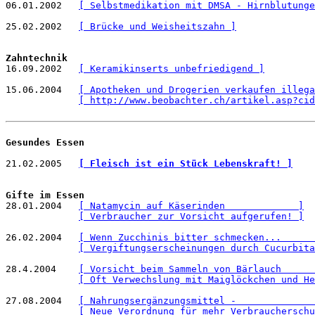
06.01.2002   
[ Selbstmedikation mit DMSA - Hirnblutunge
25.02.2002   
[ Brücke und Weisheitszahn ]
Zahntechnik

16.09.2002   
[ Keramikinserts unbefriedigend ]
15.06.2004   
[ Apotheken und Drogerien verkaufen illega
[ http://www.beobachter.ch/artikel.asp?cid
Gesundes Essen
21.02.2005   
[ Fleisch ist ein Stück Lebenskraft! ]
Gifte im Essen

28.01.2004   
[ Natamycin auf Käserinden             ]
[ Verbraucher zur Vorsicht aufgerufen! ]
26.02.2004   
[ Wenn Zucchinis bitter schmecken...      
[ Vergiftungserscheinungen durch Cucurbita
28.4.2004    
[ Vorsicht beim Sammeln von Bärlauch      
[ Oft Verwechslung mit Maiglöckchen und He
27.08.2004   
[ Nahrungsergänzungsmittel -              
[ Neue Verordnung für mehr Verbraucherschu