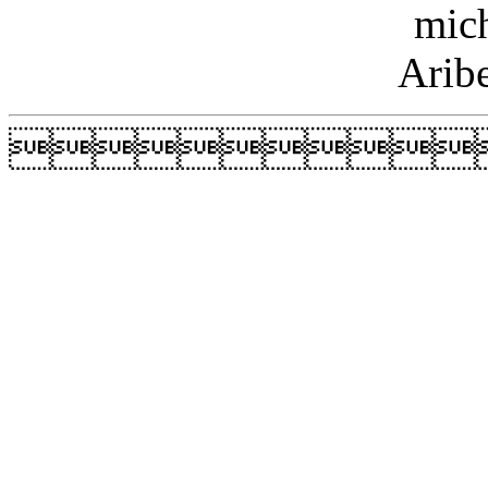
mic
Arib
