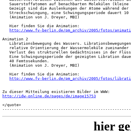
   Sauerstoffatomen auf benachbarten Molekülen (kleine 
   Gezeigt sind die Auslenkungen der Atome während der 

   Streckschwingung, eine Schwingungsperiode dauert 10 
   (Animation von J. Dreyer, MBI)

   Hier finden Sie die Animation: 

http://www.fv-berlin.de/pm_archiv/2005/fotos/animati
Animation 2

   Librationsbewegung des Wassers. Librationsbewegungen
   relative Orientierung der Wassermoleküle zueinander 
   Verlust des strukturellen Gedächtnisses in der Flüss
   Eine Schwingungsperiode der gezeigten Libration daue
   40 Femtosekunden.

   (Animation von J. Dreyer, MBI)

   Hier finden Sie die Animation: 

http://www.fv-berlin.de/pm_archiv/2005/fotos/librati
http://idw-online.de/pages/de/image15753
</quote>

-------------------------------------------------------
hier ge