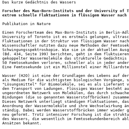
Das kurze Gedächtnis des Wassers

Forscher des Max-Born-Instituts und der University of T
extrem schnelle Fluktuationen in flüssigem Wasser nach
Publikation in Nature 

Einen Forscherteam des Max-Born-Instituts in Berlin-Adl
University of Toronto ist es erstmals gelungen, ultrasc
Fluktuationen in der Struktur von flüssigem Wasser nach
Wissenschaftler nutzten dazu neue Methoden der Femtosek
Schwingungsspektroskopie. Wie sie in der aktuellen Ausg
(Bd. 434, Seite 199) berichten, geht in dem fluktuieren
gekoppelter Wassermoleküle das strukturelle Gedächtnis 
50 Femtosekunden verloren, schneller als in jeder ander
Eine Femtosekunde ist ein Millionstel einer Milliardste
Wasser (H2O) ist eine der Grundlagen des Lebens auf der
als Medium für die wichtigsten biologischen Vorgänge, s
"Lösungsmittel" für Biomoleküle, sei es als Lieferant v
den Transport von Ladungen. Flüssiges Wasser besteht au
ungeordneten Netzwerk von Molekülen, das durch schwache
Bindungen (die so genannten Wasserstoffbrücken) zusamme
Dieses Netzwerk unterliegt ständigen Fluktuationen, das
Anordnung der Wassermoleküle und ihre Wechselwirkung än
ständig. Dabei werden Wasserstoffbrücken immer wieder g
neu geformt. Trotz intensiver Forschung ist die struktu
des Wassers, die wesentlich im Femtosekundenbereich abl
Ansätzen bekannt.
