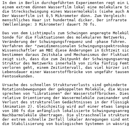
In den in Berlin durchgeführten Experimenten regt ein L
einem extrem dünnen Wasserfilm lokal eine molekulare Sc
die Streckschwingung eines Wassermoleküls (siehe auch A
Der Wasserfilm ist 0,5 Mikrometer dünn. Zum Vergleich: 
menschliches Haar ist hundertmal dicker. Der infrarote 
(Wellenlänge: 3 Mikrometer) dauert 70 fs.

Das von dem Lichtimpuls zum Schwingen angeregte Molekül
Sonde für die Fluktuationen des molekularen Netzwerks, 
Veränderung der Schwingungsfrequenz und -phase führen. 
Verfahren der "zweidimensionalen Schwingungsspektroskop
Wissenschaftler am MBI diese Änderungen in Echtzeit sic
bestimmen daraus Zeitskala und Mechanismus der Fluktuat
zeigt sich, dass die zum Zeitpunkt der Schwingungsanreg
Struktur des Netzwerks innerhalb von zirka fünfzig Femt
verloren geht, einem Zeitintervall, das viel kürzer ist
Lebensdauer einer Wasserstoffbrücke von ungefähr tausen
Fentosekunden.

Ursache des schnellen Strukturverlusts sind gehinderte 
Rotationsbewegungen der gekoppelten Moleküle, die Wisse
sprechen von "Librationen" der Wasserstoffbrücken. Dies
relative Orientierung der Wassermoleküle zueinander und
Verlust des strukturellen Gedächtnisses in der Flüssigk
(Animation 2). Gleichzeitig wird auf einer etwas langsa
von 100 fs die anfänglich lokalisierte Schwingungsanreg
Nachbarmoleküle übertragen. Die ultraschnelle strukture
der extrem schnelle Zerfall lokaler Anregungen sind ent
die Stabilisierung von biologischen Systemen in wässrig