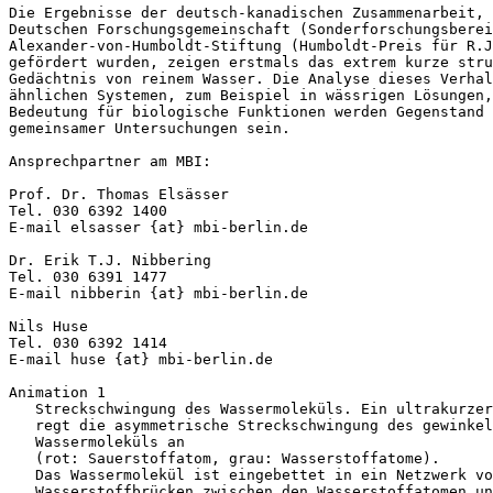
Die Ergebnisse der deutsch-kanadischen Zusammenarbeit, 
Deutschen Forschungsgemeinschaft (Sonderforschungsberei
Alexander-von-Humboldt-Stiftung (Humboldt-Preis für R.J
gefördert wurden, zeigen erstmals das extrem kurze stru
Gedächtnis von reinem Wasser. Die Analyse dieses Verhal
ähnlichen Systemen, zum Beispiel in wässrigen Lösungen,
Bedeutung für biologische Funktionen werden Gegenstand 
gemeinsamer Untersuchungen sein.

Ansprechpartner am MBI:

Prof. Dr. Thomas Elsässer

Tel. 030 6392 1400

E-mail elsasser {at} mbi-berlin.de

Dr. Erik T.J. Nibbering

Tel. 030 6391 1477

E-mail nibberin {at} mbi-berlin.de

Nils Huse

Tel. 030 6392 1414

E-mail huse {at} mbi-berlin.de

Animation 1

   Streckschwingung des Wassermoleküls. Ein ultrakurzer
   regt die asymmetrische Streckschwingung des gewinkel
   Wassermoleküls an

   (rot: Sauerstoffatom, grau: Wasserstoffatome). 

   Das Wassermolekül ist eingebettet in ein Netzwerk vo
   Wasserstoffbrücken zwischen den Wasserstoffatomen un