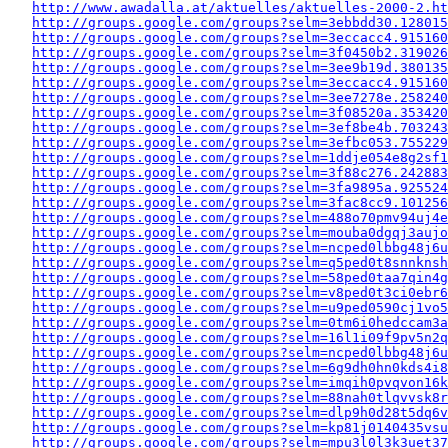
http://www.awadalla.at/aktuelles/aktuelles-2000-2.ht
http://groups.google.com/groups?selm=3ebbdd30.128015
http://groups.google.com/groups?selm=3eccacc4.915160
http://groups.google.com/groups?selm=3f0450b2.319026
http://groups.google.com/groups?selm=3ee9b19d.380135
http://groups.google.com/groups?selm=3eccacc4.915160
http://groups.google.com/groups?selm=3ee7278e.258240
http://groups.google.com/groups?selm=3f08520a.353420
http://groups.google.com/groups?selm=3ef8be4b.703243
http://groups.google.com/groups?selm=3efbc053.755229
http://groups.google.com/groups?selm=1ddje054e8g2sf
http://groups.google.com/groups?selm=3f88c276.242883
http://groups.google.com/groups?selm=3fa9895a.925524
http://groups.google.com/groups?selm=3fac8cc9.10125
http://groups.google.com/groups?selm=488o70pmv94uj4
http://groups.google.com/groups?selm=mouba0dgqj3auj
http://groups.google.com/groups?selm=ncped0lbbg48j6
http://groups.google.com/groups?selm=q5ped0t8snnkns
http://groups.google.com/groups?selm=58ped0taa7qin4
http://groups.google.com/groups?selm=v8ped0t3ci0ebr
http://groups.google.com/groups?selm=u9ped0590cj1vo
http://groups.google.com/groups?selm=0tm6i0hedccam3
http://groups.google.com/groups?selm=16l1i09f9pv5n2
http://groups.google.com/groups?selm=ncped0lbbg48j6
http://groups.google.com/groups?selm=6g9dh0hn0kds4i
http://groups.google.com/groups?selm=imqih0pvqvon16
http://groups.google.com/groups?selm=88nah0tlqvvsk8
http://groups.google.com/groups?selm=dlp9h0d28t5dq6
http://groups.google.com/groups?selm=kp81j0140435vs
http://groups.google.com/groups?selm=mpu3l0l3k3uet3