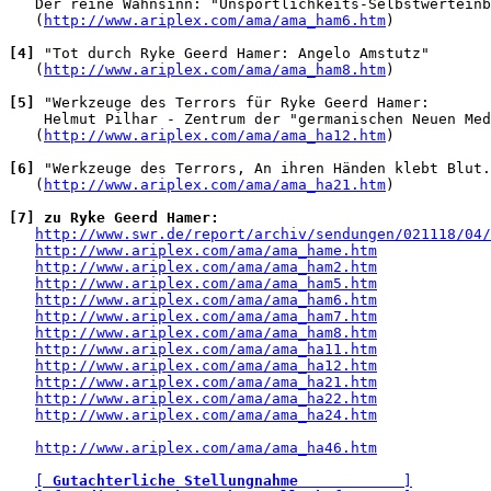
   Der reine Wahnsinn: "Unsportlichkeits-Selbstwerteinb
   (
http://www.ariplex.com/ama/ama_ham6.htm
)

[4]
 "Tot durch Ryke Geerd Hamer: Angelo Amstutz"

   (
http://www.ariplex.com/ama/ama_ham8.htm
)

[5]
 "Werkzeuge des Terrors für Ryke Geerd Hamer: 

    Helmut Pilhar - Zentrum der "germanischen Neuen Med
   (
http://www.ariplex.com/ama/ama_ha12.htm
)

[6]
 "Werkzeuge des Terrors, An ihren Händen klebt Blut.
   (
http://www.ariplex.com/ama/ama_ha21.htm
)

[7] zu Ryke Geerd Hamer:
http://www.swr.de/report/archiv/sendungen/021118/04/
http://www.ariplex.com/ama/ama_hame.htm
http://www.ariplex.com/ama/ama_ham2.htm
http://www.ariplex.com/ama/ama_ham5.htm
http://www.ariplex.com/ama/ama_ham6.htm
http://www.ariplex.com/ama/ama_ham7.htm
http://www.ariplex.com/ama/ama_ham8.htm
http://www.ariplex.com/ama/ama_ha11.htm
http://www.ariplex.com/ama/ama_ha12.htm
http://www.ariplex.com/ama/ama_ha21.htm
http://www.ariplex.com/ama/ama_ha22.htm
http://www.ariplex.com/ama/ama_ha24.htm
http://www.ariplex.com/ama/ama_ha46.htm
[ 
Gutachterliche Stellungnahme
            ]