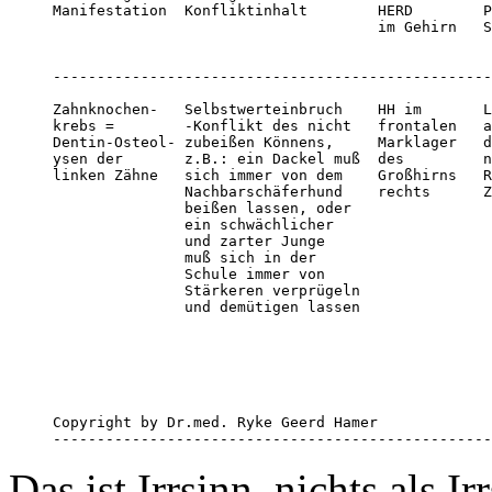
Manifestation  Konfliktinhalt        HERD        P
                                     im Gehirn   S
                                                  
                                                  
--------------------------------------------------
Zahnknochen-   Selbstwerteinbruch    HH im       L
krebs =        -Konflikt des nicht   frontalen   a
Dentin-Osteol- zubeißen Könnens,     Marklager   d
ysen der       z.B.: ein Dackel muß  des         n
linken Zähne   sich immer von dem    Großhirns   R
               Nachbarschäferhund    rechts      Z
               beißen lassen, oder                
               ein schwächlicher                  
               und zarter Junge                   
               muß sich in der                    
               Schule immer von                   
               Stärkeren verprügeln               
               und demütigen lassen               
Copyright by Dr.med. Ryke Geerd Hamer

--------------------------------------------------
Das ist Irrsinn, nichts als I