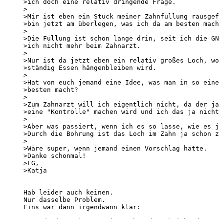
>ich doch eine relativ dringende Frage. 

>

>Mir ist eben ein Stück meiner Zahnfüllung rausgef
>bin jetzt am überlegen, was ich da am besten mach
>

>Die Füllung ist schon lange drin, seit ich die GN
>ich nicht mehr beim Zahnarzt. 

>

>Nur ist da jetzt eben ein relativ großes Loch, wo
>ständig Essen hängenbleiben wird. 

>

>Hat von euch jemand eine Idee, was man in so eine
>besten macht? 

>

>Zum Zahnarzt will ich eigentlich nicht, da der ja
>eine "Kontrolle" machen wird und ich das ja nicht
>

>Aber was passiert, wenn ich es so lasse, wie es j
>Durch die Bohrung ist das Loch im Zahn ja schon z
>

>Wäre super, wenn jemand einen Vorschlag hätte. 

>Danke schonmal! 

>LG, 

>Katja

Hab leider auch keinen. 

Nur dasselbe Problem. 

Eins war dann irgendwann klar: 
