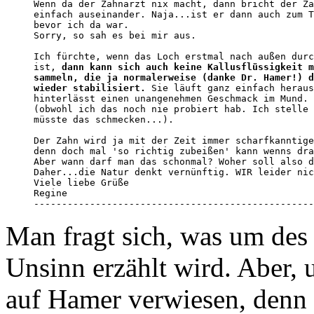
Wenn da der Zahnarzt nix macht, dann bricht der Za
einfach auseinander. Naja...ist er dann auch zum T
bevor ich da war. 

Sorry, so sah es bei mir aus. 

Ich fürchte, wenn das Loch erstmal nach außen durc
ist, 
dann kann sich auch keine Kallusflüssigkeit m
sammeln, die ja normalerweise (danke Dr. Hamer!) d
wieder stabilisiert.
 Sie läuft ganz einfach heraus
hinterlässt einen unangenehmen Geschmack im Mund. 
(obwohl ich das noch nie probiert hab. Ich stelle 
müsste das schmecken...). 

Der Zahn wird ja mit der Zeit immer scharfkanntige
denn doch mal 'so richtig zubeißen' kann wenns dra
Aber wann darf man das schonmal? Woher soll also d
Daher...die Natur denkt vernünftig. WIR leider nic
Viele liebe Grüße 

Regine

--------------------------------------------------
Man fragt sich, was um des
Unsinn erzählt wird. Aber, u
auf Hamer verwiesen, denn