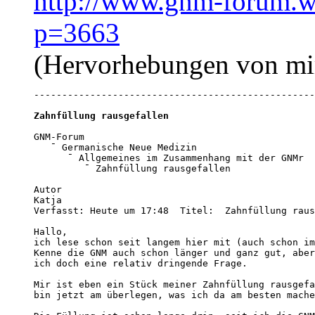
http://www.gnm-forum.w
p=3663
(Hervorhebungen von mi
--------------------------------------------------
Zahnfüllung rausgefallen
GNM-Forum

   ¯ Germanische Neue Medizin 

      ¯ Allgemeines im Zusammenhang mit der GNMr 

         ¯ Zahnfüllung rausgefallen

Autor

Katja

Verfasst: Heute um 17:48  Titel:  Zahnfüllung raus
Hallo, 

ich lese schon seit langem hier mit (auch schon im
Kenne die GNM auch schon länger und ganz gut, aber
ich doch eine relativ dringende Frage. 

Mir ist eben ein Stück meiner Zahnfüllung rausgefa
bin jetzt am überlegen, was ich da am besten mache