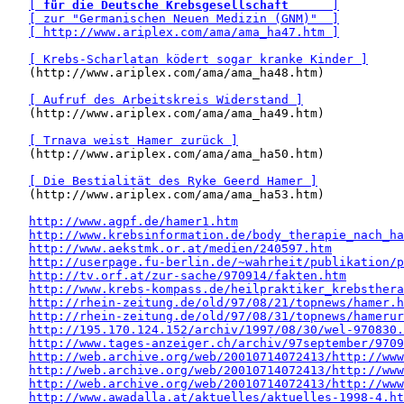
[ 
für die Deutsche Krebsgesellschaft
      ]
[ zur "Germanischen Neuen Medizin (GNM)"  ]
[ http://www.ariplex.com/ama/ama_ha47.htm ]
[ Krebs-Scharlatan ködert sogar kranke Kinder ]
   (http://www.ariplex.com/ama/ama_ha48.htm)

[ Aufruf des Arbeitskreis Widerstand ]
   (http://www.ariplex.com/ama/ama_ha49.htm)

[ Trnava weist Hamer zurück ]
   (http://www.ariplex.com/ama/ama_ha50.htm)

[ Die Bestialität des Ryke Geerd Hamer ]
   (http://www.ariplex.com/ama/ama_ha53.htm)

http://www.agpf.de/hamer1.htm
http://www.krebsinformation.de/body_therapie_nach_ha
http://www.aekstmk.or.at/medien/240597.htm
http://userpage.fu-berlin.de/~wahrheit/publikation/p
http://tv.orf.at/zur-sache/970914/fakten.htm
http://www.krebs-kompass.de/heilpraktiker_krebsthera
http://rhein-zeitung.de/old/97/08/21/topnews/hamer.h
http://rhein-zeitung.de/old/97/08/31/topnews/hamerur
http://195.170.124.152/archiv/1997/08/30/wel-970830.
http://www.tages-anzeiger.ch/archiv/97september/9709
http://web.archive.org/web/20010714072413/http://www
http://web.archive.org/web/20010714072413/http://www
http://web.archive.org/web/20010714072413/http://www
http://www.awadalla.at/aktuelles/aktuelles-1998-4.ht