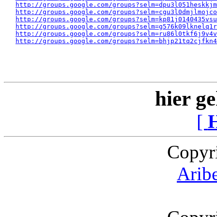
http://groups.google.com/groups?selm=dpu3l051heskkj
http://groups.google.com/groups?selm=cgu3l0dmjlmojc
http://groups.google.com/groups?selm=kp81j0140435vs
http://groups.google.com/groups?selm=g576k09lknelq1
http://groups.google.com/groups?selm=ru86l0tkf6j9v4v
http://groups.google.com/groups?selm=bhjp21tq2cjfkn
hier ge
[
Copyr
Arib