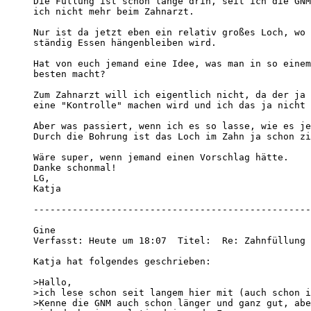
Die Füllung ist schon lange drin, seit ich die GNM
ich nicht mehr beim Zahnarzt. 

Nur ist da jetzt eben ein relativ großes Loch, wo 
ständig Essen hängenbleiben wird. 

Hat von euch jemand eine Idee, was man in so einem
besten macht? 

Zum Zahnarzt will ich eigentlich nicht, da der ja 
eine "Kontrolle" machen wird und ich das ja nicht 
Aber was passiert, wenn ich es so lasse, wie es je
Durch die Bohrung ist das Loch im Zahn ja schon zi
Wäre super, wenn jemand einen Vorschlag hätte. 

Danke schonmal! 

LG, 

Katja

--------------------------------------------------
Gine

Verfasst: Heute um 18:07  Titel:  Re: Zahnfüllung 
Katja hat folgendes geschrieben: 

>Hallo, 

>ich lese schon seit langem hier mit (auch schon i
>Kenne die GNM auch schon länger und ganz gut, abe