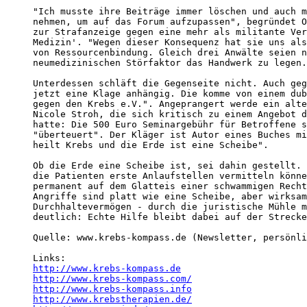
"Ich musste ihre Beiträge immer löschen und auch m
nehmen, um auf das Forum aufzupassen", begründet O
zur Strafanzeige gegen eine mehr als militante Ver
Medizin'. "Wegen dieser Konsequenz hat sie uns als
von Ressourcenbindung. Gleich drei Anwälte seien n
neumedizinischen Störfaktor das Handwerk zu legen.

Unterdessen schläft die Gegenseite nicht. Auch geg
jetzt eine Klage anhängig. Die komme von einem dub
gegen den Krebs e.V.". Angeprangert werde ein alte
Nicole Stroh, die sich kritisch zu einem Angebot d
hatte: Die 500 Euro Seminargebühr für Betroffene s
"überteuert". Der Kläger ist Autor eines Buches mi
heilt Krebs und die Erde ist eine Scheibe".

Ob die Erde eine Scheibe ist, sei dahin gestellt. 
die Patienten erste Anlaufstellen vermitteln könne
permanent auf dem Glatteis einer schwammigen Recht
Angriffe sind platt wie eine Scheibe, aber wirksam
Durchhaltevermögen - durch die juristische Mühle m
deutlich: Echte Hilfe bleibt dabei auf der Strecke
Quelle: www.krebs-kompass.de (Newsletter, persönli
http://www.krebs-kompass.de
http://www.krebs-kompass.com/
http://www.krebs-kompass.info
http://www.krebstherapien.de/