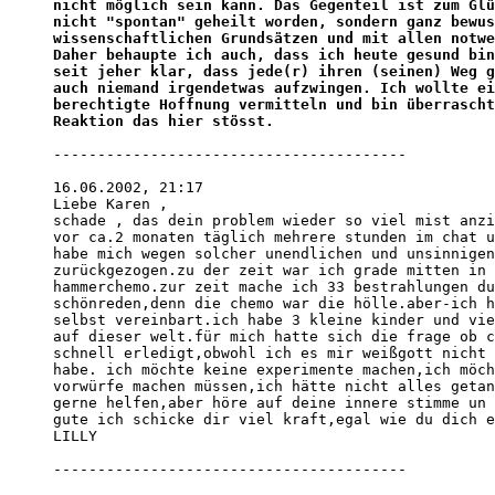
nicht möglich sein kann. Das Gegenteil ist zum Glü
nicht "spontan" geheilt worden, sondern ganz bewus
wissenschaftlichen Grundsätzen und mit allen notwe
Daher behaupte ich auch, dass ich heute gesund bin
seit jeher klar, dass jede(r) ihren (seinen) Weg g
auch niemand irgendetwas aufzwingen. Ich wollte ei
berechtigte Hoffnung vermitteln und bin überrascht
Reaktion das hier stösst.
----------------------------------------

16.06.2002, 21:17

Liebe Karen ,

schade , das dein problem wieder so viel mist anzi
vor ca.2 monaten täglich mehrere stunden im chat u
habe mich wegen solcher unendlichen und unsinnigen
zurückgezogen.zu der zeit war ich grade mitten in 
hammerchemo.zur zeit mache ich 33 bestrahlungen du
schönreden,denn die chemo war die hölle.aber-ich h
selbst vereinbart.ich habe 3 kleine kinder und vie
auf dieser welt.für mich hatte sich die frage ob c
schnell erledigt,obwohl ich es mir weißgott nicht 
habe. ich möchte keine experimente machen,ich möch
vorwürfe machen müssen,ich hätte nicht alles getan
gerne helfen,aber höre auf deine innere stimme un 
gute ich schicke dir viel kraft,egal wie du dich e
LILLY

----------------------------------------
