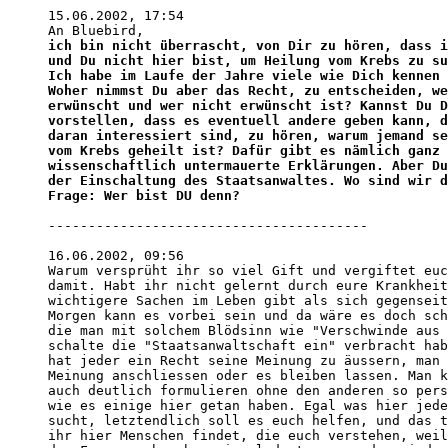
15.06.2002, 17:54

ich bin nicht überrascht, von Dir zu hören, dass i
und Du nicht hier bist, um Heilung vom Krebs zu su
Ich habe im Laufe der Jahre viele wie Dich kennen 
Woher nimmst Du aber das Recht, zu entscheiden, we
erwünscht und wer nicht erwünscht ist? Kannst Du D
vorstellen, dass es eventuell andere geben kann, d
daran interessiert sind, zu hören, warum jemand se
vom Krebs geheilt ist? Dafür gibt es nämlich ganz 
wissenschaftlich untermauerte Erklärungen. Aber Du
der Einschaltung des Staatsanwaltes. Wo sind wir d
Frage: Wer bist DU denn?
----------------------------------------

16.06.2002, 09:56

Warum versprüht ihr so viel Gift und vergiftet euc
damit. Habt ihr nicht gelernt durch eure Krankheit
wichtigere Sachen im Leben gibt als sich gegenseit
Morgen kann es vorbei sein und da wäre es doch sch
die man mit solchem Blödsinn wie "Verschwinde aus 
schalte die "Staatsanwaltschaft ein" verbracht hab
hat jeder ein Recht seine Meinung zu äussern, man 
Meinung anschliessen oder es bleiben lassen. Man k
auch deutlich formulieren ohne den anderen so pers
wie es einige hier getan haben. Egal was hier jede
sucht, letztendlich soll es euch helfen, und das t
ihr hier Menschen findet, die euch verstehen, weil