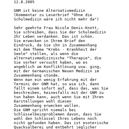
12.8.2005 

GNM ist keine Alternativmedizin

(Kommentar zu Leserbrief "Ohne die

Schulmedizin wäre ich nicht mehr da")

Sehr geehrte Frau Nicole Denis-Knott,

Sie schreiben, dass Sie der Schulmedizin

Ihr Leben verdanken. Das ist schön.

Sie erwecken in Ihrem Brief den

Eindruck, da Sie ihn in Zusammenhang

mit dem Thema "Krebs - Krankheit der

Seele" stellen, als wenn die

alternativmedizinische "Therapie", die

Sie vorher versucht haben, wo es

angeblich um Konfliktlösung usw. ging,

mit der Germanischen Neuen Medizin im

Zusammenhang stünde.

Wenn man ein wenig Erfahrung mit der

Termini der GNM hat, so wie ich, dann

fällt einem sofort auf, dass das, was Sie

beschreiben, keinesfalls mit der GNM zu

tun haben kann, auch wenn Sie mit Ihren

Darstellungen wohl diesen

Zusammenhang erwecken wollen.

Die GNM spricht niemals bei

Schlüsselbeinproblemen davon, dass Sie

wohl den Schlüssel Ihres Lebens noch

nicht gefunden haben. Das ist esoterische

Quacksalberei und entbehrt jeglicher
