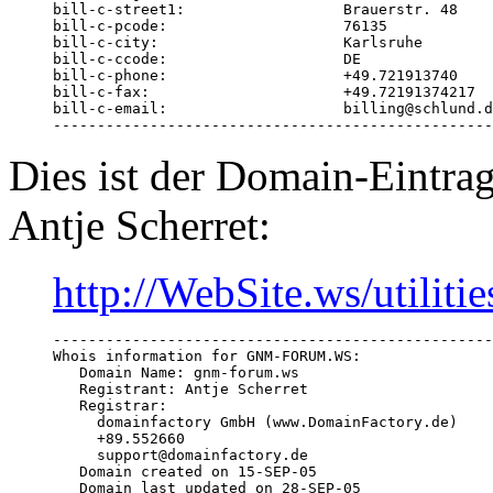
bill-c-street1:                  Brauerstr. 48

bill-c-pcode:                    76135

bill-c-city:                     Karlsruhe

bill-c-ccode:                    DE

bill-c-phone:                    +49.721913740

bill-c-fax:                      +49.72191374217

bill-c-email:                    billing@schlund.d
--------------------------------------------------
Dies ist der Domain-Eintrag
Antje Scherret:
http://WebSite.ws/utiliti
--------------------------------------------------
Whois information for GNM-FORUM.WS:

   Domain Name: gnm-forum.ws 

   Registrant: Antje Scherret

   Registrar:

     domainfactory GmbH (www.DomainFactory.de)

     +89.552660

     support@domainfactory.de

   Domain created on 15-SEP-05 

   Domain last updated on 28-SEP-05
