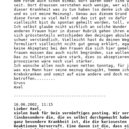
dem Forum auch schon einmal dort waren oder sind w
seit. Dort draussen verstehen euch wenige, wer wil
dieser Krankheit was zu tun haben (so denke ich üb
und es ist meine Meinung). Genau aus diesem Grund 
diese Forum so viel Halt und das ist gut so dafür 
vielleicht bist du spontan geheilt worden, toll, v
Ich selbst glaube nciht wirklich an solche Wunder 
anderen Frauen hier in dieser Rubrik gehen ihren e
sich grösstenteils entschieden den deinigen abzule
schwer verständlich. Vielleicht hast du deinen Weg
formuliert vielleicht nciht gut genug erklärt, ega
keine Akzeptanz bei den Frauen die sich hier gemel
frauen müssen das auch nicht begründen, sie wollen
Das zu tollerieren wäre stark, dies zu akzeptieren
provozieren wäre noch viel stärker. 

Ich wünsche allen noch einen netten Sonntag, für j
was ein Mann hier seine meinug dazugibt, hmmmm ich
Krebskranken und somit auf eine andere und doch nc
betroffen.........

Gruss

Axel

----------------------------------------

Lieber Axel,

vielen Dank für Dein vernünftiges posting. Wir ver
(insbesondere die, die es selbst durchgemacht habe
ganz besondere Krankheit ist, die die kuriosesten 
Reaktionen hervorruft. Eine davon ist die, dass ei