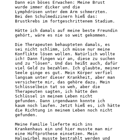
Dann ein böses Erwachen: Meine Brust

wurde immer dicker und die

Lymphdrüsen unter dem Arm schmerzten.

Bei den Schulmedizinern hieß das:

Brustkrebs im fortgeschrittenem Stadium.

Hätte ich damals auf meine beste Freundin

gehört, wäre es nie so weit gekommen.

Die Therapeuten behaupteten damals, es

sei nicht schlimm, ich müsse nur meine

Konflikte lösen wollen. Natürlich wollte

ich! Dann fingen wir an, diese zu suchen

und zu "lösen". Und das heißt auch, dafür

viel Geld zu bezahlen. Ich glaubte, meiner

Seele ginge es gut. Mein Körper verfiel

langsam unter dieser Krankheit, aber man

versicherte mir, das gehöre dazu. Mein

Schlüsselbein tat so weh, aber die

Therapeuten sagten, ich hätte den

Schlüssel in meinem Leben nicht

gefunden. Dann irgendwann konnte ich

kaum noch laufen. Jetzt hieß es, ich hätte

die Richtung in meinem Leben noch nicht

gefunden.

Meine Familie lieferte mich ins

Krankenhaus ein und hier musste man mir

eine Hüftprothese einsetzen. Mein

Halswirbel musste bestrahlt werden und
