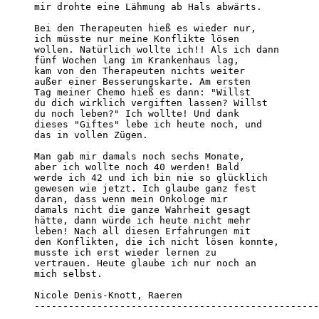
mir drohte eine Lähmung ab Hals abwärts.

Bei den Therapeuten hieß es wieder nur,

ich müsste nur meine Konflikte lösen

wollen. Natürlich wollte ich!! Als ich dann

fünf Wochen lang im Krankenhaus lag,

kam von den Therapeuten nichts weiter

außer einer Besserungskarte. Am ersten

Tag meiner Chemo hieß es dann: "Willst

du dich wirklich vergiften lassen? Willst

du noch leben?" Ich wollte! Und dank

dieses "Giftes" lebe ich heute noch, und

das in vollen Zügen.

Man gab mir damals noch sechs Monate,

aber ich wollte noch 40 werden! Bald

werde ich 42 und ich bin nie so glücklich

gewesen wie jetzt. Ich glaube ganz fest

daran, dass wenn mein Onkologe mir

damals nicht die ganze Wahrheit gesagt

hätte, dann würde ich heute nicht mehr

leben! Nach all diesen Erfahrungen mit

den Konflikten, die ich nicht lösen konnte,

musste ich erst wieder lernen zu

vertrauen. Heute glaube ich nur noch an

mich selbst.

Nicole Denis-Knott, Raeren

--------------------------------------------------