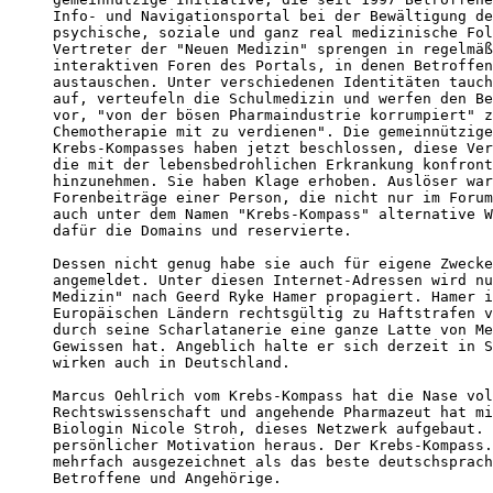
Info- und Navigationsportal bei der Bewältigung de
psychische, soziale und ganz real medizinische Fol
Vertreter der "Neuen Medizin" sprengen in regelmäß
interaktiven Foren des Portals, in denen Betroffen
austauschen. Unter verschiedenen Identitäten tauch
auf, verteufeln die Schulmedizin und werfen den Be
vor, "von der bösen Pharmaindustrie korrumpiert" z
Chemotherapie mit zu verdienen". Die gemeinnützige
Krebs-Kompasses haben jetzt beschlossen, diese Ver
die mit der lebensbedrohlichen Erkrankung konfront
hinzunehmen. Sie haben Klage erhoben. Auslöser war
Forenbeiträge einer Person, die nicht nur im Forum
auch unter dem Namen "Krebs-Kompass" alternative W
dafür die Domains und reservierte.

Dessen nicht genug habe sie auch für eigene Zwecke
angemeldet. Unter diesen Internet-Adressen wird nu
Medizin" nach Geerd Ryke Hamer propagiert. Hamer i
Europäischen Ländern rechtsgültig zu Haftstrafen v
durch seine Scharlatanerie eine ganze Latte von Me
Gewissen hat. Angeblich halte er sich derzeit in S
wirken auch in Deutschland.

Marcus Oehlrich vom Krebs-Kompass hat die Nase vol
Rechtswissenschaft und angehende Pharmazeut hat mi
Biologin Nicole Stroh, dieses Netzwerk aufgebaut. 
persönlicher Motivation heraus. Der Krebs-Kompass.
mehrfach ausgezeichnet als das beste deutschsprach
Betroffene und Angehörige.
