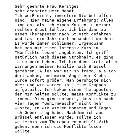
Sehr geehrte Frau Kerstges,

sehr geehrter Herr Mandt,

Ich weiß nicht, inwiefern Sie betroffen

sind. Hier meine eigene Erfahrung: Alles

fing an, als ich einen Knoten in meiner

rechten Brust fühlte. Ich bin dann zu

einem Therapeuten nach St.Vith gefahren

und fast ein Jahr dort behandelt worden.

Es wurde immer schlimmer. Irgendwann

hat man mir einen Intensiv-Kurs im

"Konflikte lösen" angeboten. Ich griff

natürlich nach diesem Strohhalm, es ging

ja um mein Leben. Ich bin dann trotz aller

Warnungen meiner Familie nach Brüssel

gefahren. Alles war mir so fremd, als ich

dort ankam, und meine Angst vor Krebs

wurde sofort größer. Man beruhigte mich

aber und wir wurden in kleine Gruppen

aufgeteilt. Ich bekam einen Therapeuten,

der mir helfen sollte, meine Konflikte zu

finden. Dies ging so weit, dass ich nach

vier Tagen "Gehirnwäsche" nicht mehr

wusste, in wie vielen Monaten und Tagen

ich Geburtstag habe. Nachdem ich aus

Brüssel entlassen wurde, sollte ich

weiterhin zum Therapeuten nach St.Vith

gehen, wenn ich die Konflikte lösen

wollte.
