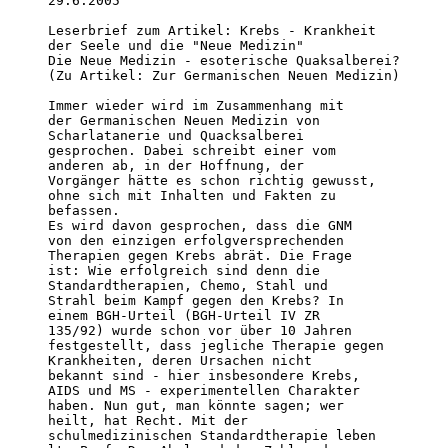
29.6.2005 

Leserbrief zum Artikel: Krebs - Krankheit

der Seele und die "Neue Medizin"

Die Neue Medizin - esoterische Quaksalberei?

(Zu Artikel: Zur Germanischen Neuen Medizin)

Immer wieder wird im Zusammenhang mit

der Germanischen Neuen Medizin von

Scharlatanerie und Quacksalberei

gesprochen. Dabei schreibt einer vom

anderen ab, in der Hoffnung, der

Vorgänger hätte es schon richtig gewusst,

ohne sich mit Inhalten und Fakten zu

befassen.

Es wird davon gesprochen, dass die GNM

von den einzigen erfolgversprechenden

Therapien gegen Krebs abrät. Die Frage

ist: Wie erfolgreich sind denn die

Standardtherapien, Chemo, Stahl und

Strahl beim Kampf gegen den Krebs? In

einem BGH-Urteil (BGH-Urteil IV ZR

135/92) wurde schon vor über 10 Jahren

festgestellt, dass jegliche Therapie gegen

Krankheiten, deren Ursachen nicht

bekannt sind - hier insbesondere Krebs,

AIDS und MS - experimentellen Charakter

haben. Nun gut, man könnte sagen; wer

heilt, hat Recht. Mit der

schulmedizinischen Standardtherapie leben
