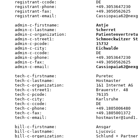
registrant-ccode:                DE

registrant-phone:                +49.3053647230

registrant-fax:                  +49.3050562625

registrant-email:                Cassiopaia62@nexg
admin-c-firstname:               
Antje
admin-c-lastname:                
Scherret
admin-c-organization:            
Patientenvertretu
admin-c-street1:                 
Schmoeckwitzer St
admin-c-pcode:                   
15732
admin-c-city:                    
Eichwalde
admin-c-ccode:                   DE

admin-c-phone:                   +49.3053647230

admin-c-fax:                     +49.3050562625

admin-c-email:                   
Cassiopaia62@nexg
tech-c-firstname:                Puretec

tech-c-lastname:                 Hostmaster

tech-c-organization:             1&1 Internet AG

tech-c-street1:                  Brauerstr. 48

tech-c-pcode:                    76135

tech-c-city:                     Karlsruhe

tech-c-ccode:                    DE

tech-c-phone:                    +49.1805006480

tech-c-fax:                      +49.1805001372

tech-c-email:                    hostmaster@1und1.
bill-c-firstname:                Ansgar

bill-c-lastname:                 Ljucovic

bill-c-organization:             Schlund + Partner