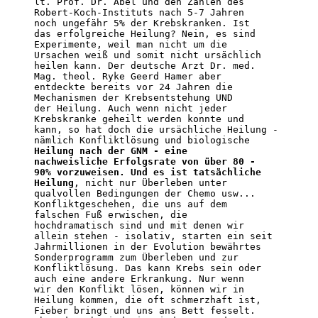
lt. Prof. Dr. Abel und den Zahlen des

Robert-Koch-Instituts nach 5-7 Jahren

noch ungefähr 5% der Krebskranken. Ist

das erfolgreiche Heilung? Nein, es sind

Experimente, weil man nicht um die

Ursachen weiß und somit nicht ursächlich

heilen kann. Der deutsche Arzt Dr. med.

Mag. theol. Ryke Geerd Hamer aber

entdeckte bereits vor 24 Jahren die

Mechanismen der Krebsentstehung UND

der Heilung. Auch wenn nicht jeder

Krebskranke geheilt werden konnte und

kann, so hat doch die ursächliche Heilung -

Heilung nach der GNM - eine

nachweisliche Erfolgsrate von über 80 -

90% vorzuweisen. Und es ist tatsächliche

Heilung
, nicht nur Überleben unter

qualvollen Bedingungen der Chemo usw...

Konfliktgeschehen, die uns auf dem

falschen Fuß erwischen, die

hochdramatisch sind und mit denen wir

allein stehen - isolativ, starten ein seit

Jahrmillionen in der Evolution bewährtes

Sonderprogramm zum Überleben und zur

Konfliktlösung. Das kann Krebs sein oder

auch eine andere Erkrankung. Nur wenn

wir den Konflikt lösen, können wir in

Heilung kommen, die oft schmerzhaft ist,

Fieber bringt und uns ans Bett fesselt.
