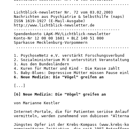
 .................................................

Lichtblick-newsletter Nr. 72 vom 03.02.2003

Nachrichten aus Psychiatrie & Selbsthilfe (naps)

ISSN 1619-1927 (E-Mail-Ausgabe)

http://www.lichtblick-newsletter.de

----------------------------------------------

Spendenkonto LApK-MV/Lichtblick-newsletter

Konto-Nr 12 00 00 1601 + BLZ 140 51 000

Sparkasse Mecklenburg-Vorpommern

 .................................................

1. PsychoseNetz e.V. verstärkt Forschungsverbund

2. Sozialministerium M-V unterstützt Veranstaltung
3. Aus den Bundesländern

4. Kuren für Mutter und Kind - Die Kasse zahlt

6. Neue Medizin: Die "Vögel" greifen an
[...]

[6] Neue Medizin: Die "Vögel" greifen an
von Marianne Kestler

Internet-Portale, die für Patienten seriöse Anlauf
vermitteln, werden zunehmend von dubiosen "Alterna
Jüngstes Opfer ist der Krebs-Kompass (www.krebs-ko
gemeinnützige Initiative, die seit 1997 Betroffene