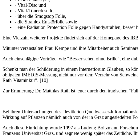
- Vital-Disc und
- Vital-Tonerdeseife,
- über die Smogstop Folie,
- die Strahlex Entstörfolie sowie
- eine Radiation-Protection Folie gegen Handystrahlen, besse
Eine Vielzahl weiterer Projekte findet sich auf der Homepage des IB
Mitunter veranstalten Frau Kempe und ihre Mitarbeiter auch Semi
Auch einschlägige Vorträge, wie "Besser sehen ohne Brille", eine du
Schenkt man der Schilderung in einem Internetforum Glauben, so kön
obligaten IMEDIS-Messung nicht nur vor dem Verzehr von Schweinefl
Rath-Vitaminkur". [10]
Zur Erinnerung: Dr. Matthias Rath ist jener durch den tragischen "
Bei ihren Untersuchungen des "levitierten Quellwasser-Information
Wirkung auf Pflanzen nämlich auch von der in Graz angesiedelten Fors
Auch diese Einrichtung wurde 1997 als Ludwig Boltzmann Forschungsste
Franzens-Universität Graz, und segnete wenig später das Zeitliche. Ihr