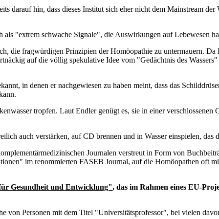
s darauf hin, dass dieses Institut sich eher nicht dem Mainstream der W
ach als "extrem schwache Signale", die Auswirkungen auf Lebewesen ha
such, die fragwürdigen Prinzipien der Homöopathie zu untermauern. D
tnäckig auf die völlig spekulative Idee vom "Gedächtnis des Wassers"
ekannt, in denen er nachgewiesen zu haben meint, dass das Schilddrüs
kann.
nwasser tropfen. Laut Endler genügt es, sie in einer verschlossenen 
eilich auch verstärken, auf CD brennen und in Wasser einspielen, das 
 komplementärmedizinischen Journalen verstreut in Form von Buchbeit
blikationen" im renommierten FASEB Journal, auf die Homöopathen oft mi
s für Gesundheit und Entwicklung"
, das im Rahmen eines EU-Proj
he von Personen mit dem Titel "Universitätsprofessor", bei vielen dav