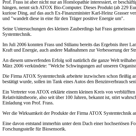
Prof. Frass ist aber nicht nur an Homöopathie interessiert, er beschä
hängen, nennt sich ATOX Bio-Computer. Dieses Produkt (ab 229 Euro
kuriose Ding, auf das auch Ex-Finanzminister Karl-Heinz Grasser vert
und "wandelt diese in eine für den Träger positive Energie um".
Seine Untersuchungen des kleinen Zauberdings hat Frass gemeinsam m
Systemtechnik.
Im Juli 2006 konnten Frass und Stilianu bereits das Ergebnis ihrer 
Kraft und Energie, auch andere Maßnahmen zur Verbesserung der Stre
An diesem umwerfenden Erfolg soll natürlich die ganze Welt teilhab
März 2006 verkündete: "Welche Schwingungen auf unseren Organis
Die Firma ATOX Systemtechnik arbeitete inzwischen schon fleißig an
bestätigt wurde, sollen im Tank eines Autos den Benzinverbrauch sen
Ein Vertreter von ATOX erklärte einem kleinen Kreis von verblüfften 
Relativitätstheorie, also seit über 100 Jahren, bekannt ist, stört wa
Einladung von Prof. Frass.
Wer die Wirksamkeit der Produkte der Firma ATOX Systemtechnik anz
Eine davon entstand immerhin unter dem Dach einer hochseriösen For
Forschungsstelle für Biosensorik.