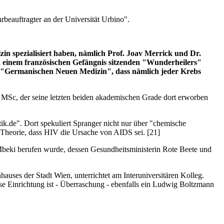
hrbeauftragter an der Universität Urbino".
in spezialisiert haben, nämlich Prof. Joav Merrick und Dr.
in einem französischen Gefängnis sitzenden "Wunderheilers"
er "Germanischen Neuen Medizin", dass nämlich jeder Krebs
AS MSc, der seine letzten beiden akademischen Grade dort erworben
k.de". Dort spekuliert Spranger nicht nur über "chemische
 Theorie, dass HIV die Ursache von AIDS sei. [21]
beki berufen wurde, dessen Gesundheitsministerin Rote Beete und
ses der Stadt Wien, unterrichtet am Interuniversitären Kolleg.
ese Einrichtung ist - Überraschung - ebenfalls ein Ludwig Boltzmann