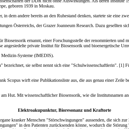
ssenschaften der DDR nicht ohne Auswirkungen. Als deren Institute 199
empe, geboren 1939 in Moskau.
r, in dem andere bereits an den Ruhestand denken, startete sie eine zwei
htungen Österreichs, der Grazer Joanneum Research. Dazu gesellten si
für Biosensorik ernannt, einer Forschungsstelle der renommierten und m
e angesiedelte private Institut für Biosensorik und bioenergetische U
lle Medizin-Systeme (IMEDIS).
" bezeichnet, sie selbst nennt sich eine "Schulwissenschaftlerin". [1] 
Scopus wirft eine Publikationsliste aus, die aus genau einer Zeile best
am Hut. Mit wissenschaftlicher Biosensorik, wie die Institutsnamen and
Elektroakupunktur, Bioresonanz und Kraftorte
e Organe kranker Menschen "Störschwingungen" aussenden, die sich zur
wingungen" in den Patienten zurücksenden könne, wodurch die Störung "