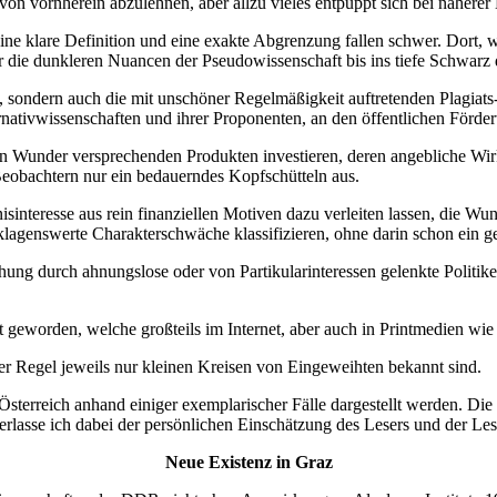
ht von vornherein abzulehnen, aber allzu vieles entpuppt sich bei näherer
 Eine klare Definition und eine exakte Abgrenzung fallen schwer. Dort,
 die dunkleren Nuancen der Pseudowissenschaft bis ins tiefe Schwarz d
 sondern auch die mit unschöner Regelmäßigkeit auftretenden Plagiats-
rnativwissenschaften und ihrer Proponenten, an den öffentlichen Förde
 Wunder versprechenden Produkten investieren, deren angebliche Wirk
 Beobachtern nur ein bedauerndes Kopfschütteln aus.
nteresse aus rein finanziellen Motiven dazu verleiten lassen, die Wu
klagenswerte Charakterschwäche klassifizieren, ohne darin schon ein ge
ung durch ahnungslose oder von Partikularinteressen gelenkte Politiker
 geworden, welche großteils im Internet, aber auch in Printmedien wie 
der Regel jeweils nur kleinen Kreisen von Eingeweihten bekannt sind.
 in Österreich anhand einiger exemplarischer Fälle dargestellt werden.
lasse ich dabei der persönlichen Einschätzung des Lesers und der Les
Neue Existenz in Graz