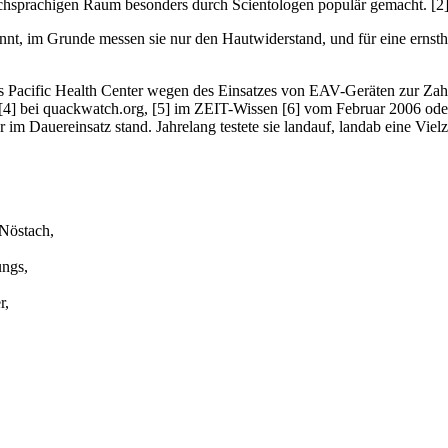
chsprachigen Raum besonders durch Scientologen populär gemacht. [2
nt, im Grunde messen sie nur den Hautwiderstand, und für eine ernsth
s Pacific Health Center wegen des Einsatzes von EAV-Geräten zur Zah
4] bei quackwatch.org, [5] im ZEIT-Wissen [6] vom Februar 2006 od
 im Dauereinsatz stand. Jahrelang testete sie landauf, landab eine Vie
 Nöstach,
ungs,
r,