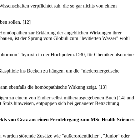
issenschaften verpflichtet sah, die so gar nichts von einem
ben sollen. [12]
a Homöopathen zur Erklärung der angeblichen Wirkungen ihrer
 bauen, ist der Sprung vom Globuli zum "levitierten Wasser" wohl
enhormon Thyroxin in der Hochpotenz D30, für Chemiker also reines
Glasphiole ins Becken zu hängen, um die "niederenergetische
dann ebenfalls die homöopathische Wirkung zeigt. [13]
rägen zu einem von Endler selbst mitherausgegebenen Buch [14] und
t Stolz hinweisen, entpuppen sich bei genauerer Betrachtung
ekts von Graz aus einen Fernlehrgang zum MSc Health Sciences
on wurden störende Zusätze wie "außerordentlicher", "Junior" oder