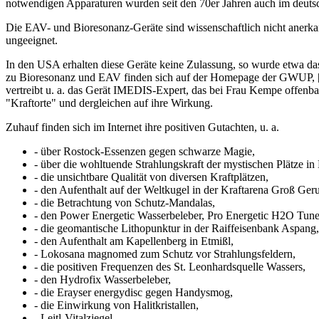
notwendigen Apparaturen wurden seit den 70er Jahren auch im deuts
Die EAV- und Bioresonanz-Geräte sind wissenschaftlich nicht anerkan
ungeeignet.
In den USA erhalten diese Geräte keine Zulassung, so wurde etwa da
zu Bioresonanz und EAV finden sich auf der Homepage der GWUP, [
vertreibt u. a. das Gerät IMEDIS-Expert, das bei Frau Kempe offenbar
"Kraftorte" und dergleichen auf ihre Wirkung.
Zuhauf finden sich im Internet ihre positiven Gutachten, u. a.
- über Rostock-Essenzen gegen schwarze Magie,
- über die wohltuende Strahlungskraft der mystischen Plätze in
- die unsichtbare Qualität von diversen Kraftplätzen,
- den Aufenthalt auf der Weltkugel in der Kraftarena Groß Ger
- die Betrachtung von Schutz-Mandalas,
- den Power Energetic Wasserbeleber, Pro Energetic H2O Tune
- die geomantische Lithopunktur in der Raiffeisenbank Aspang,
- den Aufenthalt am Kapellenberg in Etmißl,
- Lokosana magnomed zum Schutz vor Strahlungsfeldern,
- die positiven Frequenzen des St. Leonhardsquelle Wassers,
- den Hydrofix Wasserbeleber,
- die Erayser energydisc gegen Handysmog,
- die Einwirkung von Halitkristallen,
- Leitl-Vitalziegel,