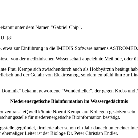
r bekannt unter dem Namen "Gabriel-Chip".
BU. [8]
nare, etwa zur Einführung in die IMEDIS-Software namens ASTROMED
biose, von der medizinischen Wissenschaft abgelehnte Methode, oder ü
nte Frau Kempe sich zwischendurch auch als Hobbyärztin betätigt habe
eisch und der Gefahr von Elektrosmog, sondern empfahl ihm zur Lind
Fall Dominik" bekannt gewordene "Wunderheiler", der gegen Krebs und A
Niederenergetische Bioinformation im Wassergedächtnis
skonzentrats" eQwell könnte Noemi Kempe auf Kollegen gestoßen sein. 
chungsstelle für niederenergetische Bioinformation bestätigt.
lle gegründet, firmierte aber schon ein Jahr danach unter einer Intern
 ehemaliger Leiter ist der Biologe Dr. Peter Christian Endler.