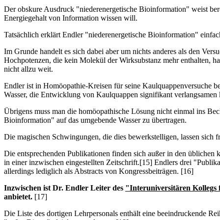
Der obskure Ausdruck "niederenergetische Bioinformation" weist bereit
Energiegehalt von Information wissen will.
Tatsächlich erklärt Endler "niederenergetische Bioinformation" einf
Im Grunde handelt es sich dabei aber um nichts anderes als den Ver
Hochpotenzen, die kein Molekül der Wirksubstanz mehr enthalten, har
nicht allzu weit.
Endler ist in Homöopathie-Kreisen für seine Kaulquappenversuche b
Wasser, die Entwicklung von Kaulquappen signifikant verlangsamen 
Übrigens muss man die homöopathische Lösung nicht einmal ins Becke
Bioinformation" auf das umgebende Wasser zu übertragen.
Die magischen Schwingungen, die dies bewerkstelligen, lassen sich fr
Die entsprechenden Publikationen finden sich außer in den üblichen
in einer inzwischen eingestellten Zeitschrift.[15] Endlers drei "Pu
allerdings lediglich als Abstracts von Kongressbeiträgen. [16]
Inzwischen ist Dr. Endler Leiter des
"Interuniversitären Kolleg
anbietet.
[17]
Die Liste des dortigen Lehrpersonals enthält eine beeindruckende Rei