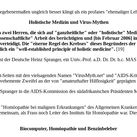
 zugegebenermaßen ungleich besser klingt als ein profanes "ehemaliger Le
Holistische Medizin und Virus-Mythen
ei Herren, die sich auf "ganzheitliche" oder "holistische" Mediz
ssenschaftliche" Arbeit des berüchtigten und [bis Februar 2006] 
erteidigt. Die "eiserne Regel des Krebses" dieses Begründers d
ich ein "well-established principle of holistic medicine".
[19]
 ist der Deutsche Heinz Spranger, ein Univ.-Prof. a.D. Dr. Dr. h.c. M
net-Seiten mit den vielsagenden Namen "VirusMyth.net" und "AIDS-Kriti
vehemente Zweifel an der von "amateurhafter Hilflosigkeit" geprägten
 Spranger in die AIDS-Kommission des südafrikanischen Präsidenten M
 "Homöopathie bei malignen Erkrankungen" des Allgemeinen Krankenhau
gemeinsam, als Frass noch Leiter des Instituts für Homöopathie war. Di
Biocomputer, Homöopathie und Benzinbeleber