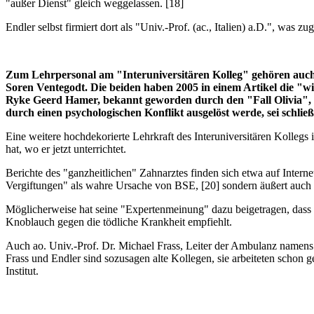
"außer Dienst" gleich weggelassen. [18]
Endler selbst firmiert dort als "Univ.-Prof. (ac., Italien) a.D.", was
Zum Lehrpersonal am "Interuniversitären Kolleg" gehören auch zw
Soren Ventegodt. Die beiden haben 2005 in einem Artikel die "wi
Ryke Geerd Hamer, bekannt geworden durch den "Fall Olivia", v
durch einen psychologischen Konflikt ausgelöst werde, sei schließl
Eine weitere hochdekorierte Lehrkraft des Interuniversitären Kollegs
hat, wo er jetzt unterrichtet.
Berichte des "ganzheitlichen" Zahnarztes finden sich etwa auf Inter
Vergiftungen" als wahre Ursache von BSE, [20] sondern äußert auch 
Möglicherweise hat seine "Expertenmeinung" dazu beigetragen, dass
Knoblauch gegen die tödliche Krankheit empfiehlt.
Auch ao. Univ.-Prof. Dr. Michael Frass, Leiter der Ambulanz namens
Frass und Endler sind sozusagen alte Kollegen, sie arbeiteten schon 
Institut.