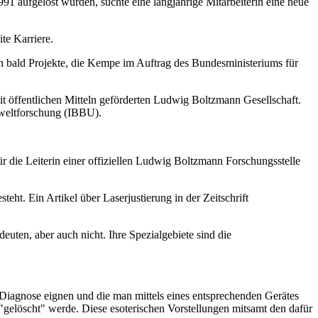
1 aufgelöst wurden, suchte eine langjährige Mitarbeiterin eine neue
te Karriere.
ch bald Projekte, die Kempe im Auftrag des Bundesministeriums für
it öffentlichen Mitteln geförderten Ludwig Boltzmann Gesellschaft.
mweltforschung (IBBU).
Für die Leiterin einer offiziellen Ludwig Boltzmann Forschungsstelle
eht. Ein Artikel über Laserjustierung in der Zeitschrift
euten, aber auch nicht. Ihre Spezialgebiete sind die
 Diagnose eignen und die man mittels eines entsprechenden Gerätes
gelöscht" werde. Diese esoterischen Vorstellungen mitsamt den dafür