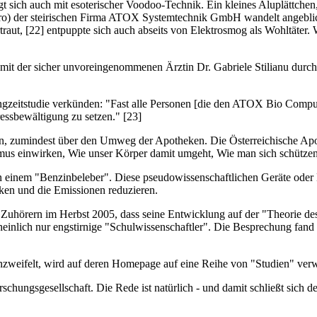
ftigt sich auch mit esoterischer Voodoo-Technik. Ein kleines Aluplättch
) der steirischen Firma ATOX Systemtechnik GmbH wandelt angeblich "
raut, [22] entpuppte sich auch abseits von Elektrosmog als Wohltäter. 
it der sicher unvoreingenommenen Ärztin Dr. Gabriele Stilianu durch
Langzeitstudie verkünden: "Fast alle Personen [die den ATOX Bio Comp
ssbewältigung zu setzen." [23]
en, zumindest über den Umweg der Apotheken. Die Österreichische Apoth
mus einwirken, Wie unser Körper damit umgeht, Wie man sich schüt
 einem "Benzinbeleber". Diese pseudowissenschaftlichen Geräte oder B
ken und die Emissionen reduzieren.
Zuhörern im Herbst 2005, dass seine Entwicklung auf der "Theorie des 
hrscheinlich nur engstirnige "Schulwissenschaftler". Die Besprechung fa
weifelt, wird auf deren Homepage auf eine Reihe von "Studien" verwie
schungsgesellschaft. Die Rede ist natürlich - und damit schließt sic