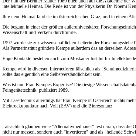
Der Fall der Berliner Mauer 1989 blieb auch auf die Akademie der Wi
intellektuelle Heimat. Die Rede ist von der Physikerin Dr. Noemi K
Ihre neue Heimat fand sie im österreichischen Graz, und in einem Alte
Die begann in einer der größten außeruniversitären Forschungseinric
Wissenschaft und Verkehr durchführte.
1997 wurde sie zur wissenschaftlichen Leiterin der Forschungsstelle 
Als Partnerinstitut gründete Kempe außerdem das an derselben Adress
Enge Kontakte bestehen auch zum Moskauer Institut für Intellektue
Kempe wird in diversen Internetforen fälschlich als "Schulmedizinerin
sollte das eigentlich eine Selbstverständlichkeit sein.
Was ist nun Frau Kempes Expertise? Die riesige Wissenschaftsdatenbank 
Feingerätetechnik, publiziert 1989.
Mit Lasertechnik allerdings hat Frau Kempe in Österreich nichts mehr 
Elektroakupunktur nach Voll (EAV) und die Bioresonanz.
Tatsächlich glauben viele "Alternativmediziner" fest daran, dass di
nicht nur messen, sondern auch "invertieren" und als "heilende Sch