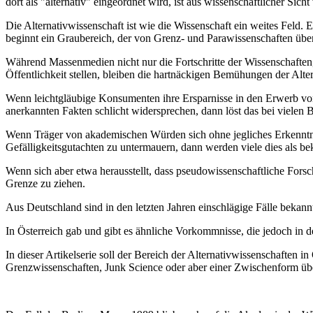
dort als "alternativ" eingeordnet wird, ist aus wissenschaftlicher Sic
Die Alternativwissenschaft ist wie die Wissenschaft ein weites Feld.
beginnt ein Graubereich, der von Grenz- und Parawissenschaften über
Während Massenmedien nicht nur die Fortschritte der Wissenschaften,
Öffentlichkeit stellen, bleiben die hartnäckigen Bemühungen der Alte
Wenn leichtgläubige Konsumenten ihre Ersparnisse in den Erwerb von
anerkannten Fakten schlicht widersprechen, dann löst das bei vielen
Wenn Träger von akademischen Würden sich ohne jegliches Erkenntnisi
Gefälligkeitsgutachten zu untermauern, dann werden viele dies als be
Wenn sich aber etwa herausstellt, dass pseudowissenschaftliche Forsch
Grenze zu ziehen.
Aus Deutschland sind in den letzten Jahren einschlägige Fälle bekannt
In Österreich gab und gibt es ähnliche Vorkommnisse, die jedoch in 
In dieser Artikelserie soll der Bereich der Alternativwissenschaften
Grenzwissenschaften, Junk Science oder aber einer Zwischenform über