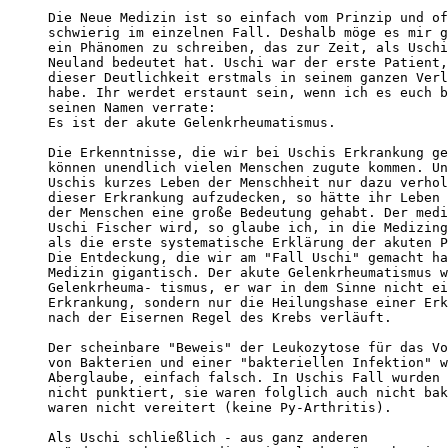
Die Neue Medizin ist so einfach vom Prinzip und of
schwierig im einzelnen Fall. Deshalb möge es mir g
ein Phänomen zu schreiben, das zur Zeit, als Uschi
Neuland bedeutet hat. Uschi war der erste Patient,
dieser Deutlichkeit erstmals in seinem ganzen Verl
habe. Ihr werdet erstaunt sein, wenn ich es euch b
seinen Namen verrate: 

Es ist der akute Gelenkrheumatismus.

Die Erkenntnisse, die wir bei Uschis Erkrankung ge
können unendlich vielen Menschen zugute kommen. Un
Uschis kurzes Leben der Menschheit nur dazu verhol
dieser Erkrankung aufzudecken, so hätte ihr Leben 
der Menschen eine große Bedeutung gehabt. Der medi
Uschi Fischer wird, so glaube ich, in die Medizing
als die erste systematische Erklärung der akuten P
Die Entdeckung, die wir am "Fall Uschi" gemacht ha
Medizin gigantisch. Der akute Gelenkrheumatismus w
Gelenkrheuma- tismus, er war in dem Sinne nicht ei
Erkrankung, sondern nur die Heilungshase einer Erk
nach der Eisernen Regel des Krebs verläuft. 

Der scheinbare "Beweis" der Leukozytose für das Vo
von Bakterien und einer "bakteriellen Infektion" w
Aberglaube, einfach falsch. In Uschis Fall wurden 
nicht punktiert, sie waren folglich auch nicht bak
waren nicht vereitert (keine Py-Arthritis). 

Als Uschi schließlich - aus ganz anderen
