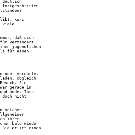
 deutlich

 fortgeschritten.

tstanden?

likt
, kurz

 viele

mmer, daß sich

für vermindert

inen jugendlichen

ls für einen

e oder verehrte. 

laden, obgleich

Besuch. Sie

war gerade in

und müde. Ihre

 doch nicht

n solchen

llgemeiner

ch ihrem

chon bald wieder

 Sie erlitt einen
