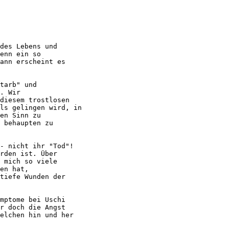
des Lebens und

enn ein so

ann erscheint es

tarb" und

. Wir

diesem trostlosen

ls gelingen wird, in

en Sinn zu

 behaupten zu

- nicht ihr "Tod"!

rden ist. Über

 mich so viele

en hat,

tiefe Wunden der

mptome bei Uschi

r doch die Angst

elchen hin und her
