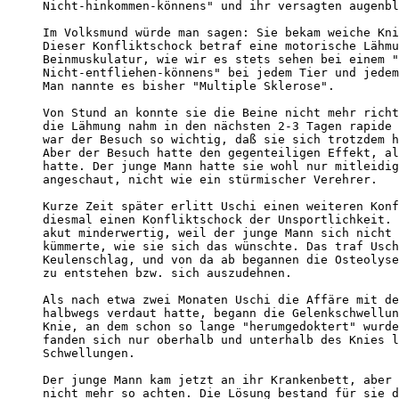
Nicht-hinkommen-könnens" und ihr versagten augenbl
Im Volksmund würde man sagen: Sie bekam weiche Kni
Dieser Konfliktschock betraf eine motorische Lähmu
Beinmuskulatur, wie wir es stets sehen bei einem "
Nicht-entfliehen-könnens" bei jedem Tier und jedem
Man nannte es bisher "Multiple Sklerose".

Von Stund an konnte sie die Beine nicht mehr richt
die Lähmung nahm in den nächsten 2-3 Tagen rapide 
war der Besuch so wichtig, daß sie sich trotzdem h
Aber der Besuch hatte den gegenteiligen Effekt, al
hatte. Der junge Mann hatte sie wohl nur mitleidig
angeschaut, nicht wie ein stürmischer Verehrer.

Kurze Zeit später erlitt Uschi einen weiteren Konf
diesmal einen Konfliktschock der Unsportlichkeit. 
akut minderwertig, weil der junge Mann sich nicht 
kümmerte, wie sie sich das wünschte. Das traf Usch
Keulenschlag, und von da ab begannen die Osteolyse
zu entstehen bzw. sich auszudehnen.

Als nach etwa zwei Monaten Uschi die Affäre mit de
halbwegs verdaut hatte, begann die Gelenkschwellun
Knie, an dem schon so lange "herumgedoktert" wurde
fanden sich nur oberhalb und unterhalb des Knies l
Schwellungen. 

Der junge Mann kam jetzt an ihr Krankenbett, aber 
nicht mehr so achten. Die Lösung bestand für sie d