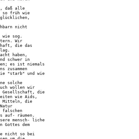
, daß alle

 so früh wie

glücklichen,

hbarn nicht

 wie sog.

tern. Wir

haft, die das

lag.

acht haben,

nd schwer in

en; es ist niemals

ns zusammen

ie "starb" und wie

ne solche

uch wollen wir

 Gesellschaft, die

eiten wie Aids,

 Mitteln, die

Natur

 falschen

s auf- räumen.

sere mensch- liche

n Gottes dem

e nicht so bei

sen um die
