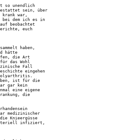
t so unendlich

estattet sein, über

 krank war,

 bei dem ich es in

auf beobachtet

erichte, euch

sammelt haben,

d hätte

fen, die Art

für das Wohl

zinische Fall

eschichte eingehen

olyarthritis.

ben, ist für die

ar gar kein

nmal eine eigene

rankung, die

rhandensein

ar medizinischer

die Knieergüsse

teriell infiziert,
