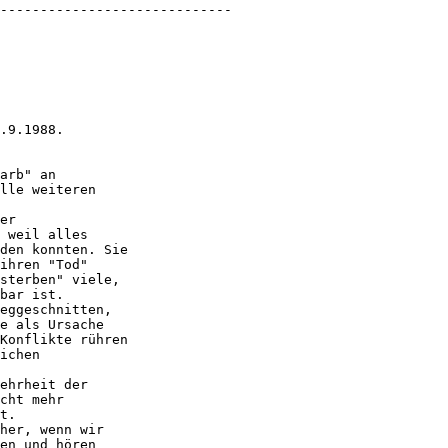
-----------------------------

.9.1988.

arb" an

lle weiteren

er

 weil alles

den konnten. Sie

ihren "Tod"

sterben" viele,

bar ist.

eggeschnitten,

e als Ursache

Konflikte rühren

ichen

ehrheit der

cht mehr

t.

her, wenn wir

en und hören
