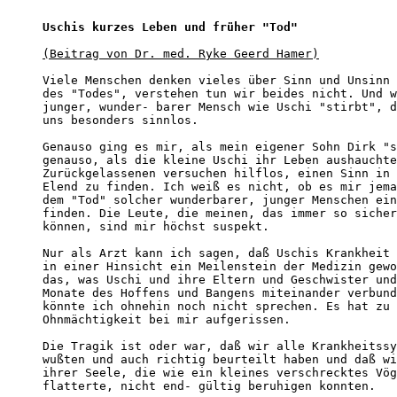
Uschis kurzes Leben und früher "Tod"
(Beitrag von Dr. med. Ryke Geerd Hamer)
Viele Menschen denken vieles über Sinn und Unsinn 
des "Todes", verstehen tun wir beides nicht. Und w
junger, wunder- barer Mensch wie Uschi "stirbt", d
uns besonders sinnlos.

Genauso ging es mir, als mein eigener Sohn Dirk "s
genauso, als die kleine Uschi ihr Leben aushauchte
Zurückgelassenen versuchen hilflos, einen Sinn in 
Elend zu finden. Ich weiß es nicht, ob es mir jema
dem "Tod" solcher wunderbarer, junger Menschen ein
finden. Die Leute, die meinen, das immer so sicher
können, sind mir höchst suspekt.

Nur als Arzt kann ich sagen, daß Uschis Krankheit 
in einer Hinsicht ein Meilenstein der Medizin gewo
das, was Uschi und ihre Eltern und Geschwister und
Monate des Hoffens und Bangens miteinander verbund
könnte ich ohnehin noch nicht sprechen. Es hat zu 
Ohnmächtigkeit bei mir aufgerissen.

Die Tragik ist oder war, daß wir alle Krankheitssy
wußten und auch richtig beurteilt haben und daß wi
ihrer Seele, die wie ein kleines verschrecktes Vög
flatterte, nicht end- gültig beruhigen konnten. 
