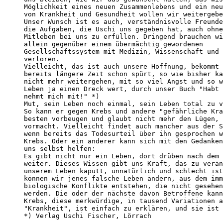
Möglichkeit eines neuen Zusammenlebens und ein neu
von Krankheit und Gesundheit wollen wir weitergebe
Unser Wunsch ist es auch, verständnisvolle Freunde
die Aufgaben, die Uschi uns gegeben hat, auch ohne
Mitleben bei uns zu erfüllen. Dringend brauchen wi
allein gegenüber einem übermächtig gewordenen

Gesellschaftssystem mit Medizin, Wissenschaft und 
verloren. 

Vielleicht, das ist auch unsere Hoffnung, bekommt 
bereits längere Zeit schon spürt, so wie bisher ka
nicht mehr weitergehen, mit so viel Angst und so w
Leben ja einen Dreck wert, durch unser Buch "Habt 
nehmt mich mit!" *) 

Mut, sein Leben noch einmal, sein Leben total zu v
So kann er gegen Krebs und andere "gefährliche Kra
besten vorbeugen und glaubt nicht mehr den Lügen, 
vormacht. Vielleicht findet auch mancher aus der S
wenn bereits das Todesurteil über ihn gesprochen w
Krebs. Oder ein anderer kann sich mit den Gedanken
uns selbst helfen: 

Es gibt nicht nur ein Leben, dort drüben nach dem 
weiter. Dieses Wissen gibt uns Kraft, das zu verän
unserem Leben kaputt, unnatürlich und schlecht ist
können wir jenes falsche Leben ändern, aus dem imm
biologische Konflikte entstehen, die nicht gesehen
werden. Die oder der nächste davon Betroffene kann
Krebs, diese merkwürdige, in tausend Variationen a
"Krankheit", ist einfach zu erklären, und sie ist 
*) Verlag Uschi Fischer, Lörrach
