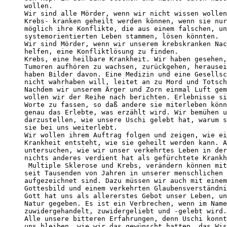
wollen.

Wir sind alle Mörder, wenn wir nicht wissen wollen
Krebs- kranken geheilt werden können, wenn sie nur
möglich ihre Konflikte, die aus einem falschen, un
systemorientierten Leben stammen, lösen könnten.

Wir sind Mörder, wenn wir unserem krebskranken Nac
helfen, eine Konfliktlösung zu finden.

Krebs, eine heilbare Krankheit. Wir haben gesehen,
Tumoren aufhören zu wachsen, zurückgehen, herausei
haben Bilder davon. Eine Medizin und eine Gesellsc
nicht wahrhaben will, leitet an zu Mord und Totsch
Nachdem wir unserem Ärger und Zorn einmal Luft gem
wollen wir der Reihe nach berichten. Erlebnisse si
Worte zu fassen, so daß andere sie miterleben könn
genau das Erlebte, was erzählt wird. Wir bemühen u
darzustellen, wie unsere Uschi gelebt hat, warum s
sie bei uns weiterlebt. 

Wir wollen ihrem Auftrag folgen und zeigen, wie ei
Krankheit entsteht, wie sie geheilt werden kann. A
untersuchen, wie wir unser verkehrtes Leben in der
nichts anderes verdient hat als gefürchtete Krankh
 Multiple Sklerose und Krebs, verändern können mit
seit Tausenden von Jahren in unserer menschlichen 
aufgezeichnet sind. Dazu müssen wir auch mit einem
Gottesbild und einem verkehrten Glaubensverständni
Gott hat uns als allererstes Gebot unser Leben, un
Natur gegeben. Es ist ein Verbrechen, wenn im Name
zuwidergehandelt, zuwidergeliebt und -gelebt wird.

Alle unsere bitteren Erfahrungen, denn Uschi konnt
uns bleiben, wie wir das gewünscht hatten, das Wis