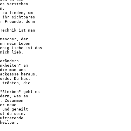
es Verstehen

n. 

 zu finden, um

 ihr sichtbares

r Freunde, denn

Technik ist man

mancher, der

nn mein Leben

enig Liebe ist das

mich lieb,

erändern. 

nkheiten" am

die man uns

ackgasse heraus,

urde: Du hast

 trösten, die

"Sterben" geht es

dern, was an

. Zusammen

er neue

 und geheilt

st du sein. 

uftretende

heilbar.
