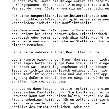
Gründen starb, waren die Kniegelenkergüsse bereits
zurückgegangen, die Rekalzifizierung bereits stark
Wie ist der sog. "Gelenkrheumatismus" bei Uschi en
Für einen 
Unsportlichkeits-Selbstwerteinbruch-Konf
Unsportlichkeits-SWE-Konflikt gibt es im einzelnen
verschiedene individuelle Konfliktinhalte.

Das Gemeinsame bei Osteolysen im Kniebereich ist i
der Patient bei einem dramatischen Erlebnisschock 
sportlich oder vermindert gehfähig hält, was für e
Menschen einen noch viel höheren Stellenwert hat a
älteren Menschen. 

Uschi hatte mehrere solcher Konflikteinbrüche. 

Uschi kannte einen jungen Mann, den sie sehr liebt
Eines Tages hatte der junge Mann sie zu sich einge
sie krank war. Uschi lag ungeheuer viel an diesem 
fieberte richtig diesem Besuch entgegen. Aber sie 
einer Konfliktlösungs- phase und war sehr schlapp 
Umgebung äußerte deshalb die Meinung, sie würde es
schaffen, sie sei zu schlapp. 

Und als es dann losgehen sollte, erlitt Uschi eine
dramatischen Konfliktschock. Sie konnte sich vor a
Schwäche kaum auf den Beinen halten, obwohl sie do
Freund unbedingt hatte vorführen wollen, daß sie s
gesund sein werde und mir ihr voll zu rechnen sei.
Konflikt des "Nicht-entfliehen- oder des 
