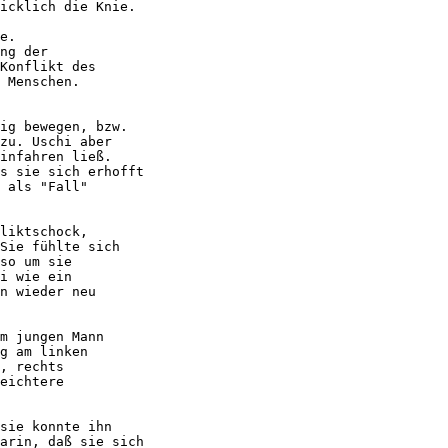
icklich die Knie. 

e. 

ng der

Konflikt des

 Menschen.

ig bewegen, bzw.

zu. Uschi aber

infahren ließ.

s sie sich erhofft

 als "Fall"

liktschock,

Sie fühlte sich

so um sie

i wie ein

n wieder neu

m jungen Mann

g am linken

, rechts

eichtere

sie konnte ihn

arin, daß sie sich
