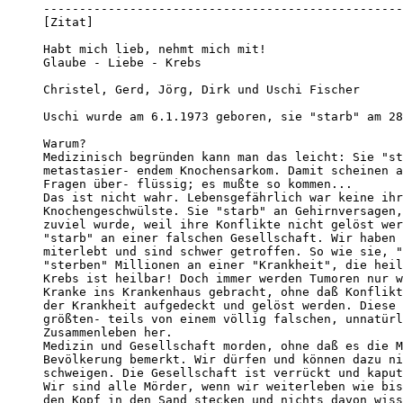
--------------------------------------------------
[Zitat]

Habt mich lieb, nehmt mich mit!

Glaube - Liebe - Krebs

Christel, Gerd, Jörg, Dirk und Uschi Fischer

Uschi wurde am 6.1.1973 geboren, sie "starb" am 28
Warum? 

Medizinisch begründen kann man das leicht: Sie "st
metastasier- endem Knochensarkom. Damit scheinen a
Fragen über- flüssig; es mußte so kommen... 

Das ist nicht wahr. Lebensgefährlich war keine ihr
Knochengeschwülste. Sie "starb" an Gehirnversagen,
zuviel wurde, weil ihre Konflikte nicht gelöst wer
"starb" an einer falschen Gesellschaft. Wir haben 
miterlebt und sind schwer getroffen. So wie sie, "
"sterben" Millionen an einer "Krankheit", die heil
Krebs ist heilbar! Doch immer werden Tumoren nur w
Kranke ins Krankenhaus gebracht, ohne daß Konflikt
der Krankheit aufgedeckt und gelöst werden. Diese 
größten- teils von einem völlig falschen, unnatürl
Zusammenleben her. 

Medizin und Gesellschaft morden, ohne daß es die M
Bevölkerung bemerkt. Wir dürfen und können dazu ni
schweigen. Die Gesellschaft ist verrückt und kaput
Wir sind alle Mörder, wenn wir weiterleben wie bis
den Kopf in den Sand stecken und nichts davon wiss