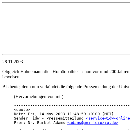
28.11.2003
Obgleich Hahnemann die "Homöopathie" schon vor rund 200 Jahren erfa
beweisen.
Bis heute, denn nun verkündet die folgende Pressemeldung der Univer
(Hervorhebungen von mir)
--------------------------------------------------
<quote>

Date: Fri, 14 Nov 2003 11:48:59 +0100 (MET)

Sender: idw - Pressemitteilung 
<service@idw-online
From: Dr. Bärbel Adams 
<adams@uni-leipzig.de>