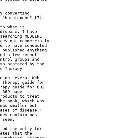
y converting

 "homotoxons" [7].

to what is

disease. I have

searching MEDLINE

ces not commercially

d to have conducted

 published anything

ed a few recent

ntrol groups and

so promoted by the

c Therapy

e on several Web

 Therapy guide for

rapy guide for BHI

 669-page

roducts to treat

he book, which was

was smaller but

ases of disease."

mes contain most

 seen.

ted the entry for

ates that the

ronchitis, chronic
