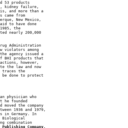
d 53 products

, kidney failure,

is, and more than a

s came from

erque, New Mexico,

aid to have done

1985, the

ted nearly 200,000

rug Administration

w violators among

the agency issued a

f BHI products that

actions, however,

te the law and now

 traces the

 be done to protect

an physician who

t he founded

d moved the company

tween 1936 and 1979,

s in Germany. In

 Biological

ng combination

 Publishing Company,
