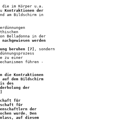
 die im Körper u.a. 

u 
Kontraktionen der 

nd am Bildschirm in 

erdünnungen

thischen 

on Belladonna in der 

 nachgewiesen werden 

ung beruhen [7]
, sondern

dünnungsprozess

e zu einer

echanismen führen -

n die Kontraktionen

 auf dem Bildschirm

is des

derholung der

]
chaft für

schaft für

enschaftlern der

ochen wurde. Den

nlass, auf diesem
