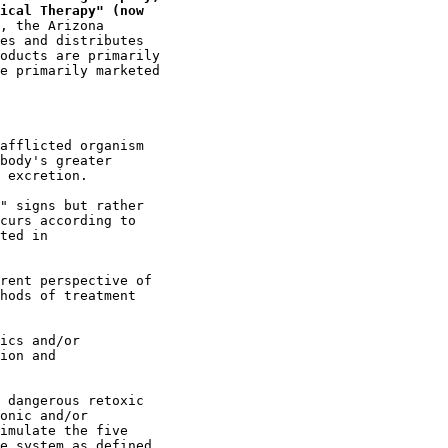
ical Therapy" (now

, the Arizona

es and distributes

oducts are primarily

e primarily marketed

afflicted organism

body's greater

 excretion.

" signs but rather

curs according to

ted in

rent perspective of

hods of treatment

ics and/or

ion and

 dangerous retoxic

onic and/or

imulate the five

e system as defined
