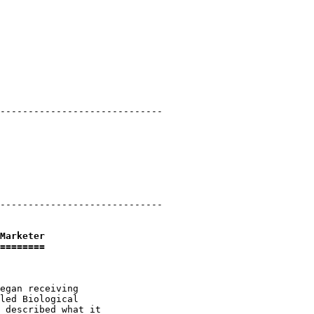
-----------------------------
-----------------------------

Marketer

========
egan receiving

led Biological

 described what it
