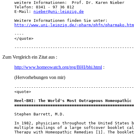
weitere Informationen:	Prof. Dr. Karen Nieber

Telefon: 0341 - 97 36 812

E-Mail: 
nieber@uni-leipzig.de
http://www.uni-leipzig.de/~pharm/phfn/pharmako.htm
----

</quote>

--------------------------------------------------
Zum Vergleich ein Zitat aus :
http://www.homeowatch.org/reg/BHI/bhi.html
:
(Hervorhebungen von mir)
--------------------------------------------------
<quote>

Heel-BHI: The World's Most Outrageous Homeopathic 
==================================================
Stephen Barrett, M.D.

In 1982, physicians throughout the United States b
multiple mailings of a large softcover booklet cal
Therapy with Homeopathic Remedies [1]. The booklet