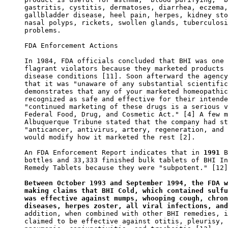
gastritis, cystitis, dermatoses, diarrhea, eczema,
gallbladder disease, heel pain, herpes, kidney sto
nasal polyps, rickets, swollen glands, tuberculosi
problems.

FDA Enforcement Actions

In 1984, FDA officials concluded that BHI was one 
flagrant violators because they marketed products 
disease conditions [11]. Soon afterward the agency
that it was "unaware of any substantial scientific
demonstrates that any of your marketed homeopathic
recognized as safe and effective for their intende
"continued marketing of these drugs is a serious v
Federal Food, Drug, and Cosmetic Act." [4] A few m
Albuquerque Tribune stated that the company had st
"anticancer, antivirus, artery, regeneration, and 
would modify how it marketed the rest [2].

An FDA Enforcement Report indicates that in 
1991
 B
bottles and 33,333 finished bulk tablets of BHI In
Remedy Tablets because they were "subpotent." [12]
Between October 1993 and September 1994, the FDA w
making claims that BHI Cold, which contained sulfu
was effective against mumps, whooping cough, chron
diseases, herpes zoster, all viral infections, and
addition, when combined with other BHI remedies, i
claimed to be effective against otitis, pleurisy, 