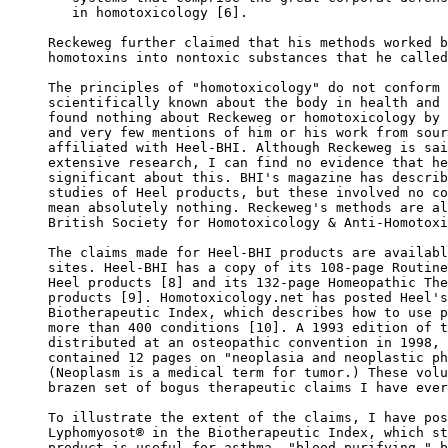
   in homotoxicology [6].

Reckeweg further claimed that his methods worked b
homotoxins into nontoxic substances that he called
The principles of "homotoxicology" do not conform 
scientifically known about the body in health and 
found nothing about Reckeweg or homotoxicology by 
and very few mentions of him or his work from sour
affiliated with Heel-BHI. Although Reckeweg is sai
extensive research, I can find no evidence that he
significant about this. BHI's magazine has describ
studies of Heel products, but these involved no co
mean absolutely nothing. Reckeweg's methods are al
British Society for Homotoxicology & Anti-Homotoxi
The claims made for Heel-BHI products are availabl
sites. Heel-BHI has a copy of its 108-page Routine
Heel products [8] and its 132-page Homeopathic The
products [9]. Homotoxicology.net has posted Heel's
Biotherapeutic Index, which describes how to use p
more than 400 conditions [10]. A 1993 edition of t
distributed at an osteopathic convention in 1998, 
contained 12 pages on "neoplasia and neoplastic ph
(Neoplasm is a medical term for tumor.) These volu
brazen set of bogus therapeutic claims I have ever
To illustrate the extent of the claims, I have pos
Lyphomyosot® in the Biotherapeutic Index, which st
product is useful for asthma, "blood purifying," b