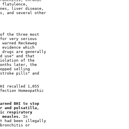
 flatulence,

nes, liver disease,

s, and several other

of the three most

for very serious

 warned Reckeweg

 evidence which

 drugs are generally

d use" and that

iolation of the

onths later, the

opped selling

stroke pills" and

HI recalled 1,055

fection Homeopathic

 

arned BHI to stop

r and pulsatilla,

ic respiratory

 measles.
 In

t had been illegally

bronchitis or
