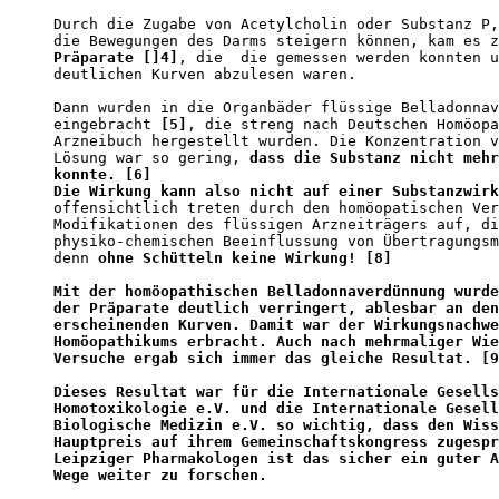
Durch die Zugabe von Acetylcholin oder Substanz P,
die Bewegungen des Darms steigern können, kam es z
Präparate []4]
, die  die gemessen werden konnten u
deutlichen Kurven abzulesen waren. 

Dann wurden in die Organbäder flüssige Belladonnav
eingebracht 
[5]
, die streng nach Deutschen Homöopa
Arzneibuch hergestellt wurden. Die Konzentration v
Lösung war so gering, 
dass die Substanz nicht mehr
konnte. [6]
Die Wirkung kann also nicht auf einer Substanzwirk
offensichtlich treten durch den homöopatischen Ver
Modifikationen des flüssigen Arzneiträgers auf, di
physiko-chemischen Beeinflussung von Übertragungsm
denn 
ohne Schütteln keine Wirkung! [8]
Mit der homöopathischen Belladonnaverdünnung wurde
der Präparate deutlich verringert, ablesbar an den
erscheinenden Kurven. Damit war der Wirkungsnachwe
Homöopathikums erbracht. Auch nach mehrmaliger Wie
Versuche ergab sich immer das gleiche Resultat. [9
Dieses Resultat war für die Internationale Gesells
Homotoxikologie e.V. und die Internationale Gesell
Biologische Medizin e.V. so wichtig, dass den Wiss
Hauptpreis auf ihrem Gemeinschaftskongress zugespr
Leipziger Pharmakologen ist das sicher ein guter A
Wege weiter zu forschen.