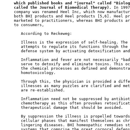
which published books and "journal" called "Biolog
called the Journal of Biomedical Therapy).
 In 1997
company was renamed Heel Inc, which now manufactur
both BHI products and Heel products [5,6]. Heel pr
marketed to practitioners, whereas BHI products ar
to consumers, 

   According to Reckeweg: 

   Illness is the expression of self-healing. The 
   attempts to regulate its functions through the 
   defense system by activating detoxification and
   Inflammation and fever are not necessarily "bad
   serve to detoxify and eliminate toxins. This oc
   the chemical processes as defined and demonstra
   homotoxicology. 

   Through this, the physician is provided a diffe
   illnesses as many puzzles are clarified and met
   are re-established. 

   Inflammation need not be suppressed by antibiot
   chemotherapy as this often provokes retoxificat
   therapeutical damage that should be avoided. 

   By suppression the illness is propelled towards
   cellular phases that manifest themselves as chr
   lingering diseases. BHI homeopathic remedies st
   systems that comprise the great corporal defens