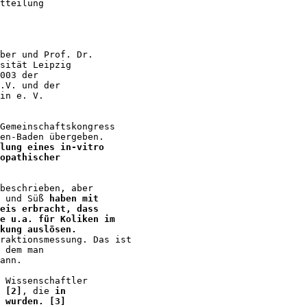
tteilung

ber und Prof. Dr.

sität Leipzig

003 der

.V. und der

in e. V. 

Gemeinschaftskongress

en-Baden übergeben.

lung eines in-vitro

opathischer

beschrieben, aber

 und Süß 
haben mit

eis erbracht, dass 

e u.a. für Koliken im

kung auslösen.
raktionsmessung. Das ist

 dem man

ann.

 [2]
, die 
in 

 wurden. [3]