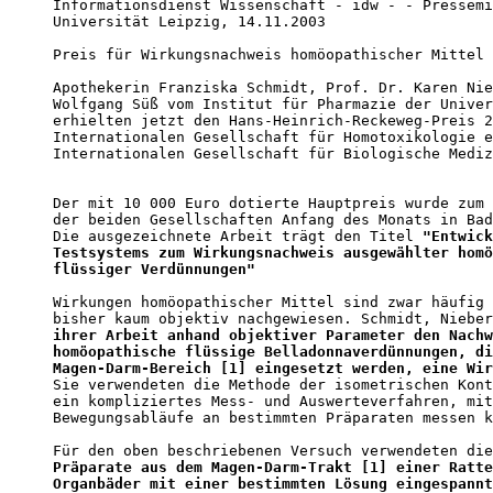
Informationsdienst Wissenschaft - idw - - Pressemi
Universität Leipzig, 14.11.2003

Preis für Wirkungsnachweis homöopathischer Mittel

Apothekerin Franziska Schmidt, Prof. Dr. Karen Nie
Wolfgang Süß vom Institut für Pharmazie der Univer
erhielten jetzt den Hans-Heinrich-Reckeweg-Preis 2
Internationalen Gesellschaft für Homotoxikologie e
Internationalen Gesellschaft für Biologische Mediz
Der mit 10 000 Euro dotierte Hauptpreis wurde zum 
der beiden Gesellschaften Anfang des Monats in Bad
Die ausgezeichnete Arbeit trägt den Titel 
"Entwick
Testsystems zum Wirkungsnachweis ausgewählter homö
flüssiger Verdünnungen"
Wirkungen homöopathischer Mittel sind zwar häufig 
bisher kaum objektiv nachgewiesen. Schmidt, Nieber
ihrer Arbeit anhand objektiver Parameter den Nachw
homöopathische flüssige Belladonnaverdünnungen, di
Magen-Darm-Bereich 
[1]
 eingesetzt werden, eine Wir
Sie verwendeten die Methode der isometrischen Kont
ein kompliziertes Mess- und Auswerteverfahren, mit
Bewegungsabläufe an bestimmten Präparaten messen k
Präparate aus dem Magen-Darm-Trakt [1]
einer Ratte
Organbäder mit einer bestimmten Lösung eingespannt