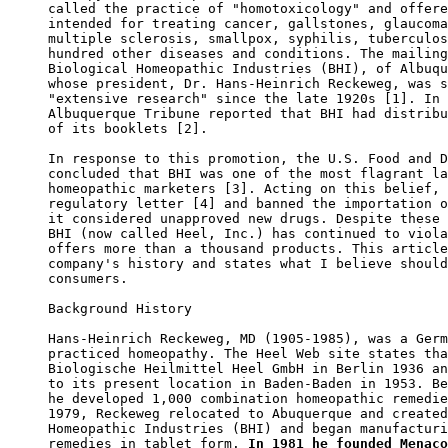
called the practice of "homotoxicology" and offere
intended for treating cancer, gallstones, glaucoma
multiple sclerosis, smallpox, syphilis, tuberculos
hundred other diseases and conditions. The mailing
Biological Homeopathic Industries (BHI), of Albuqu
whose president, Dr. Hans-Heinrich Reckeweg, was s
"extensive research" since the late 1920s [1]. In 
Albuquerque Tribune reported that BHI had distribu
of its booklets [2].

In response to this promotion, the U.S. Food and D
concluded that BHI was one of the most flagrant la
homeopathic marketers [3]. Acting on this belief, 
regulatory letter [4] and banned the importation o
it considered unapproved new drugs. Despite these 
BHI (now called Heel, Inc.) has continued to viola
offers more than a thousand products. This article
company's history and states what I believe should
consumers.

Background History

Hans-Heinrich Reckeweg, MD (1905-1985), was a Germ
practiced homeopathy. The Heel Web site states tha
Biologische Heilmittel Heel GmbH in Berlin 1936 an
to its present location in Baden-Baden in 1953. Be
he developed 1,000 combination homeopathic remedie
1979, Reckeweg relocated to Abuquerque and created
Homeopathic Industries (BHI) and began manufacturi
remedies in tablet form. 
In 1981 he founded Menaco