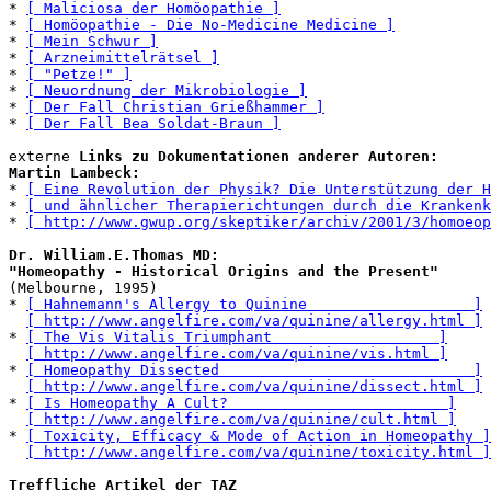
* 
[ Maliciosa der Homöopathie ]
* 
[ Homöopathie - Die No-Medicine Medicine ]
* 
[ Mein Schwur ]
* 
[ Arzneimittelrätsel ]
* 
[ "Petze!" ]
* 
[ Neuordnung der Mikrobiologie ]
* 
[ Der Fall Christian Grießhammer ]
* 
[ Der Fall Bea Soldat-Braun ]
externe 
Links zu Dokumentationen anderer Autoren:
Martin Lambeck:
* 
[ Eine Revolution der Physik? Die Unterstützung der H
* 
[ und ähnlicher Therapierichtungen durch die Krankenk
* 
[ http://www.gwup.org/skeptiker/archiv/2001/3/homoeop
Dr. William.E.Thomas MD: 

"Homeopathy - Historical Origins and the Present"
(Melbourne, 1995)

* 
[ Hahnemann's Allergy to Quinine                   ]
[ http://www.angelfire.com/va/quinine/allergy.html ]
* 
[ The Vis Vitalis Triumphant                   ]
[ http://www.angelfire.com/va/quinine/vis.html ]
* 
[ Homeopathy Dissected                             ]
[ http://www.angelfire.com/va/quinine/dissect.html ]
* 
[ Is Homeopathy A Cult?                         ]
[ http://www.angelfire.com/va/quinine/cult.html ]
* 
[ Toxicity, Efficacy & Mode of Action in Homeopathy ]
[ http://www.angelfire.com/va/quinine/toxicity.html ]
Treffliche Artikel der TAZ