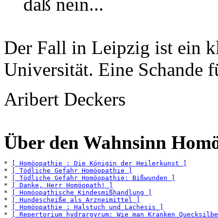
daß nein...
Der Fall in Leipzig ist ein 
Universität. Eine Schande f
Aribert Deckers
Über den Wahnsinn Homö
* 
[ Homöopathie : Die Königin der Heilerkunst ]
* 
[ Tödliche Gefahr Homöopathie ]
* 
[ Tödliche Gefahr Homöopathie: Bißwunden ]
* 
[ Danke, Herr Homöopath! ]
* 
[ Homöopathische Kindesmißhandlung ]
* 
[ Hundescheiße als Arzneimittel ]
* 
[ Homöopathie : Halstuch und Lachesis ]
* 
[ Repertorium hydrargyrum: Wie man Kranken Quecksilbe