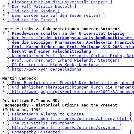
[ Offener Brief an die Universität Leipzig ]
* 
[ Der Fall Patricia Nastoll ]
* 
[ Tödlich für Kinder ]
* 
[ Wann werden sie auf dem Besen reiten? ]
* 
[ Tödlich für Tiere ]
externe 
Links zu Dokumentationen anderer Autoren:
* 
[ 
Pseudowissenschaften an der Universität Leipzig    
[ 
Der Preis für den Wirkungsnachweis homöopathischer 
[ 
den die Leipziger Pharmazeuten Apothekerin Franzisk
[ 
Prof. Karen Nieber und Prof. Wolfgang Süß 2003 erha
[ 
beruht auf einer Falschmitteilung                  
[ Kommentar von Prof. Dr. rer.nat. Gerhard Bruhn, Dar
[ Prof. Dr. rer.nat. Erhard Wielandt, Stuttgart      
[ PD Dr. rer.nat. Klaus Keck, Konstanz               
[ http://www.xy44.de/belladonna                      
Martin Lambeck:
* 
[ Eine Revolution der Physik? Die Unterstützung der H
* 
[ und ähnlicher Therapierichtungen durch die Krankenk
* 
[ http://www.gwup.org/skeptiker/archiv/2001/3/homoeop
Dr. William.E.Thomas MD: 

"Homeopathy - Historical Origins and the Present"
(Melbourne, 1995)

* 
[ Hahnemann's Allergy to Quinine                   ]
[ http://www.angelfire.com/va/quinine/allergy.html ]
* 
[ The Vis Vitalis Triumphant                   ]
[ http://www.angelfire.com/va/quinine/vis.html ]
* 
[ Homeopathy Dissected                             ]