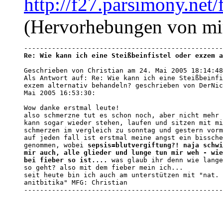
http://f27.parsimony.ne
(Hervorhebungen von mi
Re: Wie kann ich eine Steißbeinfistel oder exzem a
Geschrieben von Christian am 24. Mai 2005 18:14:48
Als Antwort auf: Re: Wie kann ich eine Steißbeinfi
exzem alternativ behandeln? geschrieben von DerNic
Mai 2005 16:53:30:

Wow danke erstmal leute!

also schmerzne tut es schon noch, aber nicht mehr 
kann sogar wieder stehen, laufen und sitzen mit mi
schmerzen im vergleich zu sonntag und gestern vorm
auf jeden fall ist erstmal meine angst ein bissche
genommen, wobei 
sepsis=blutvergiftung?! naja schwi
mir auch, alle glieder und lunge tun mir weh - wie
bei fieber so ist....
 was glaub ihr denn wie lange
so geht? also mit dem fieber mein ich...

seit heute bin ich auch am unterstützen mit "nat. 

anitbitika" MFG: Christian  

--------------------------------------------------