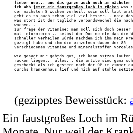
fieber usw... und das ganze auch noch am nächsten 
ich ahb 
jetzt ein faustgroßes loch im rücken
 was i
der nächsten 8 wochen verheilt sein soll laut arzt
geht es so auch schon viel viel besser... naja das
was stört ist der tägliche verbandswechel die näch
wochen...

zur frage der Vitamine: man soll sich doch besser 
mal informieren... selbst der Doc meinte das die W
schneller verheilen würde nachdem ich ihm mein Pre
gezeigt habe und ihm die einzelnen dosen der 85 

verschiedenen vitamine und mineralstoffen vorgeles
wie gesagt mir gehtds gut, ich kann sitzen laufen 
rücken liegen... alles... die ärtzte sind ganz sch
geschockt als ich gestern nach der OP im zimmer au
durchs krankenhaus lief und mich auf stühle setzte
--------------------------------------------------
(gezipptes Beweisstück:
Ein faustgroßes Loch im Rü
Monate. Nur weil der Kranke