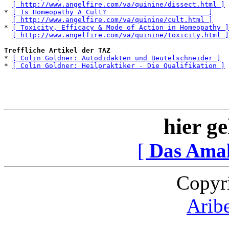
[ http://www.angelfire.com/va/quinine/dissect.html ]
* 
[ Is Homeopathy A Cult?                         ]
[ http://www.angelfire.com/va/quinine/cult.html ]
* 
[ Toxicity, Efficacy & Mode of Action in Homeopathy ]
[ http://www.angelfire.com/va/quinine/toxicity.html ]
Treffliche Artikel der TAZ
* 
[ Colin Goldner: Autodidakten und Beutelschneider ]
* 
[ Colin Goldner: Heilpraktiker - Die Qualifikation ]
hier ge
[
Das Ama
Copyr
Arib