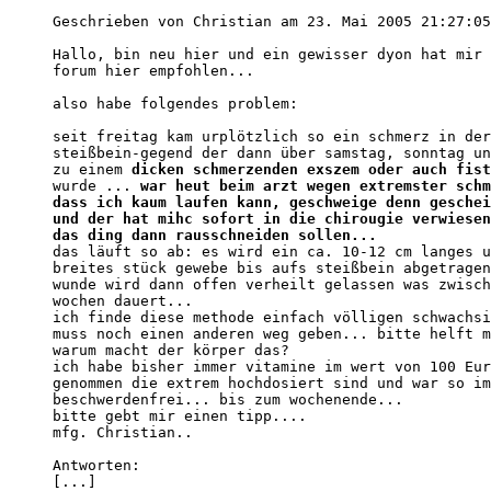
Geschrieben von Christian am 23. Mai 2005 21:27:05
Hallo, bin neu hier und ein gewisser dyon hat mir 
forum hier empfohlen...

also habe folgendes problem:

seit freitag kam urplötzlich so ein schmerz in der
steißbein-gegend der dann über samstag, sonntag un
zu einem 
dicken schmerzenden exszem oder auch fist
wurde ... 
war heut beim arzt wegen extremster schm
dass ich kaum laufen kann, geschweige denn geschei
und der hat mihc sofort in die chirougie verwiesen
das ding dann rausschneiden sollen...
das läuft so ab: es wird ein ca. 10-12 cm langes u
breites stück gewebe bis aufs steißbein abgetragen
wunde wird dann offen verheilt gelassen was zwisch
wochen dauert...

ich finde diese methode einfach völligen schwachsi
muss noch einen anderen weg geben... bitte helft m
warum macht der körper das?

ich habe bisher immer vitamine im wert von 100 Eur
genommen die extrem hochdosiert sind und war so im
beschwerdenfrei... bis zum wochenende...

bitte gebt mir einen tipp....

mfg. Christian.. 

Antworten:

[...]
