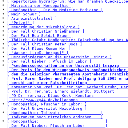
* 
[ Repertorium hydrargyrum: Wie man Kranken Quecksilbe
* 
[ Maliciosa der Homöopathie ]
* 
[ Homöopathie - Die No-Medicine Medicine ]
* 
[ Mein Schwur ]
* 
[ Arzneimittelrätsel ]
* 
[ "Petze!" ]
* 
[ Neuordnung der Mikrobiologie ]
* 
[ Der Fall Christian Grießhammer ]
* 
[ Der Fall Bea Soldat-Braun ]
* 
[ Tödliche Gefahr Homöopathie: Falschbehandlung bei A
* 
[ Der Fall Christian Peter Dogs ]
* 
[ Der Fall Klaus Roman Hör ]
* 
[ "Wasser fließt bergauf" ]
* 
[ Herausforderung an die Universität Leipzig ]
* 
[ Der Fall Nieber : Pfusch im Labor ]
* 
[ 
Pseudowissenschaften an der Universität Leipzig    
[ 
Der Preis für den Wirkungsnachweis homöopathischer 
[ 
den die Leipziger Pharmazeuten Apothekerin Franzisk
[ 
Prof. Karen Nieber und Prof. Wolfgang Süß 2003 erha
[ 
beruht auf einer Falschmitteilung                  
[ Kommentar von Prof. Dr. rer.nat. Gerhard Bruhn, Dar
[ Prof. Dr. rer.nat. Erhard Wielandt, Stuttgart      
[ PD Dr. rer.nat. Klaus Keck, Konstanz               
[ http://www.xy44.de/belladonna                      
* 
[ Homöopathie, Pfuscher im Labor: ]
[ Der Fall Universität Heidelberg ]
* 
[ Homöopathie: Tollwut:                  ]
[ Todkranken noch Mittelchen andrehen... ]
* 
[ Homöopathie:                             ]
[ Der Fall Nieber: Pfusch im Labor         ]