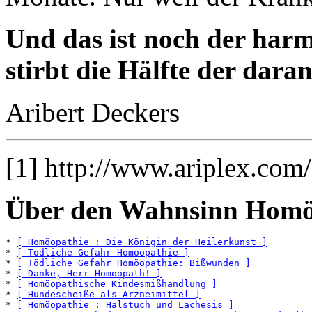
Und das ist noch der harml
stirbt die Hälfte der dara
Aribert Deckers
[1] http://www.ariplex.co
Über den Wahnsinn Homö
* 
[ Homöopathie : Die Königin der Heilerkunst ]
* 
[ Tödliche Gefahr Homöopathie ]
* 
[ Tödliche Gefahr Homöopathie: Bißwunden ]
* 
[ Danke, Herr Homöopath! ]
* 
[ Homöopathische Kindesmißhandlung ]
* 
[ Hundescheiße als Arzneimittel ]
* 
[ Homöopathie : Halstuch und Lachesis ]