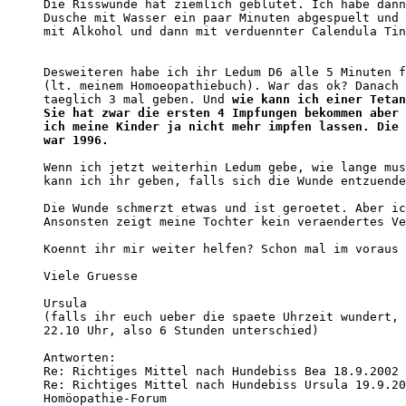
Die Risswunde hat ziemlich geblutet. Ich habe dann
Dusche mit Wasser ein paar Minuten abgespuelt und 
mit Alkohol und dann mit verduennter Calendula Tin
Desweiteren habe ich ihr Ledum D6 alle 5 Minuten f
(lt. meinem Homoeopathiebuch). War das ok? Danach 
taeglich 3 mal geben. Und 
wie kann ich einer Tetan
Sie hat zwar die ersten 4 Impfungen bekommen aber 
ich meine Kinder ja nicht mehr impfen lassen. Die 
war 1996.
Wenn ich jetzt weiterhin Ledum gebe, wie lange mus
kann ich ihr geben, falls sich die Wunde entzuende
Die Wunde schmerzt etwas und ist geroetet. Aber ic
Ansonsten zeigt meine Tochter kein veraendertes Ve
Koennt ihr mir weiter helfen? Schon mal im voraus 
Viele Gruesse

Ursula

(falls ihr euch ueber die spaete Uhrzeit wundert, 
22.10 Uhr, also 6 Stunden unterschied) 

Antworten:

Re: Richtiges Mittel nach Hundebiss Bea 18.9.2002 
Re: Richtiges Mittel nach Hundebiss Ursula 19.9.20
Homöopathie-Forum 
