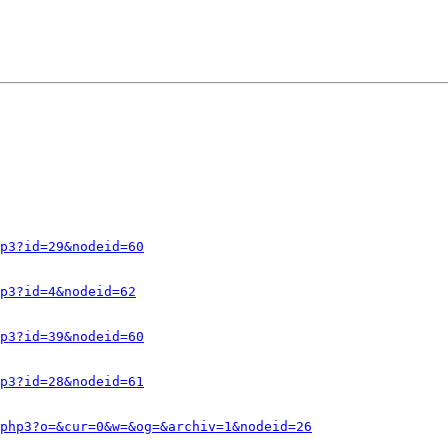
p3?id=29&nodeid=60
p3?id=4&nodeid=62
p3?id=39&nodeid=60
p3?id=28&nodeid=61
php3?o=&cur=0&w=&og=&archiv=1&nodeid=26