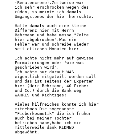
(Renatencreme).Zeitweise war

ich sehr erschrocken wegen des

rüden, so meinte ich damals

Umgangstones der hier herrschte.

Hatte damals auch eine kleine

Differenz hier mit Herrn

Behrmann und habe meine "Zelte

hier abgebrochen".Was ein

Fehler war und schreibe wieder

seit etlichen Monaten hier.

Ich achte nicht mehr auf gewisse

Formulierungen oder "wie was

geschrieben wird".

Ich achte nur darauf WAS

eigentlich mitgeteilt werden soll

und das ist seitens der Experten

hier (Herr Behrmann, 40 Fieber

und Co.) durch die Bank weg

WAHRES und Richtiges!

Vieles hilfreiches konnte ich hier

mitnehmen.Die sogenannte

"Fieberkosmetik" die ich früher

auch bei meiner Tochter

betrieben habe,habe ich mir

mittlerweile dank KIDMED

abgewöhnt.
