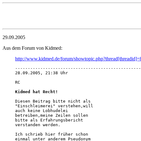
29.09.2005
Aus dem Forum von Kidmed:
http://www.kidmed.de/forum/showtopic.php?thread[threadid]
--------------------------------------------------
28.09.2005, 21:38 Uhr

RC

Kidmed hat Recht!
Diesen Beitrag bitte nicht als

"Einschleimerei" verstehen,will

auch keine Lobhudelei

betreiben,meine Zeilen sollen

bitte als Erfahrungsbericht

verstanden werden.

Ich schrieb hier früher schon

einmal unter anderem Pseudonym
