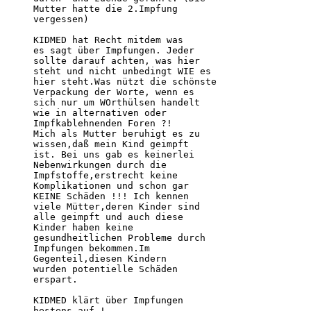
Mutter hatte die 2.Impfung

vergessen)

KIDMED hat Recht mitdem was

es sagt über Impfungen. Jeder

sollte darauf achten, was hier

steht und nicht unbedingt WIE es

hier steht.Was nützt die schönste

Verpackung der Worte, wenn es

sich nur um WOrthülsen handelt

wie in alternativen oder

Impfkablehnenden Foren ?!

Mich als Mutter beruhigt es zu

wissen,daß mein Kind geimpft

ist. Bei uns gab es keinerlei

Nebenwirkungen durch die

Impfstoffe,erstrecht keine

Komplikationen und schon gar

KEINE Schäden !!! Ich kennen

viele Mütter,deren Kinder sind

alle geimpft und auch diese

Kinder haben keine

gesundheitlichen Probleme durch

Impfungen bekommen.Im

Gegenteil,diesen Kindern

wurden potentielle Schäden

erspart.

KIDMED klärt über Impfungen

bestens auf !
