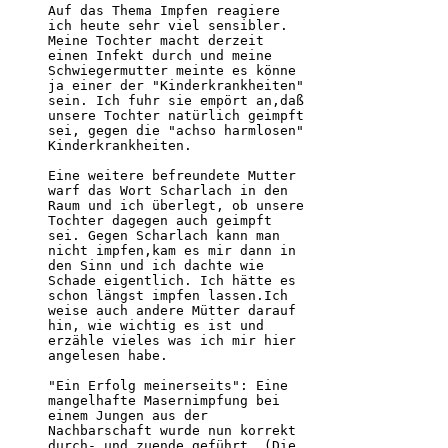
Auf das Thema Impfen reagiere

ich heute sehr viel sensibler. 

Meine Tochter macht derzeit

einen Infekt durch und meine

Schwiegermutter meinte es könne

ja einer der "Kinderkrankheiten"

sein. Ich fuhr sie empört an,daß

unsere Tochter natürlich geimpft

sei, gegen die "achso harmlosen"

Kinderkrankheiten.

Eine weitere befreundete Mutter

warf das Wort Scharlach in den

Raum und ich überlegt, ob unsere

Tochter dagegen auch geimpft

sei. Gegen Scharlach kann man

nicht impfen,kam es mir dann in

den Sinn und ich dachte wie

Schade eigentlich. Ich hätte es

schon längst impfen lassen.Ich

weise auch andere Mütter darauf

hin, wie wichtig es ist und

erzähle vieles was ich mir hier

angelesen habe.

"Ein Erfolg meinerseits": Eine

mangelhafte Masernimpfung bei

einem Jungen aus der

Nachbarschaft wurde nun korrekt

durch- und zuende geführt. (Die
