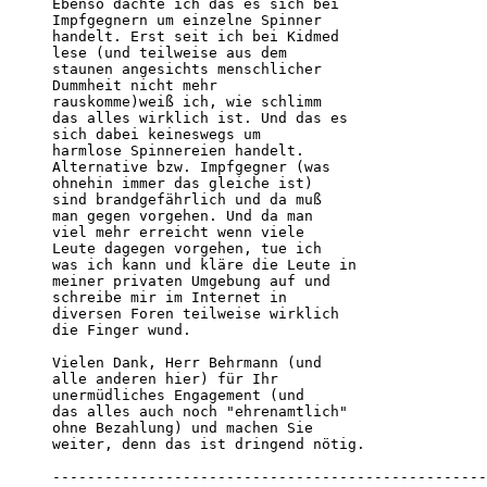
Ebenso dachte ich das es sich bei

Impfgegnern um einzelne Spinner

handelt. Erst seit ich bei Kidmed

lese (und teilweise aus dem

staunen angesichts menschlicher

Dummheit nicht mehr

rauskomme)weiß ich, wie schlimm

das alles wirklich ist. Und das es

sich dabei keineswegs um

harmlose Spinnereien handelt.

Alternative bzw. Impfgegner (was

ohnehin immer das gleiche ist)

sind brandgefährlich und da muß

man gegen vorgehen. Und da man

viel mehr erreicht wenn viele

Leute dagegen vorgehen, tue ich

was ich kann und kläre die Leute in

meiner privaten Umgebung auf und

schreibe mir im Internet in

diversen Foren teilweise wirklich

die Finger wund.

Vielen Dank, Herr Behrmann (und

alle anderen hier) für Ihr

unermüdliches Engagement (und

das alles auch noch "ehrenamtlich"

ohne Bezahlung) und machen Sie

weiter, denn das ist dringend nötig.

--------------------------------------------------