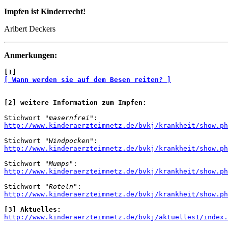
Impfen ist Kinderrecht!
Aribert Deckers
Anmerkungen:
[1]
[ Wann werden sie auf dem Besen reiten? ]
[2] weitere Information zum Impfen:
Stichwort 
"masernfrei"
http://www.kinderaerzteimnetz.de/bvkj/krankheit/show.ph
Stichwort 
"Windpocken"
http://www.kinderaerzteimnetz.de/bvkj/krankheit/show.ph
Stichwort 
"Mumps"
http://www.kinderaerzteimnetz.de/bvkj/krankheit/show.ph
Stichwort 
"Röteln"
http://www.kinderaerzteimnetz.de/bvkj/krankheit/show.ph
[3] Aktuelles:
http://www.kinderaerzteimnetz.de/bvkj/aktuelles1/index.