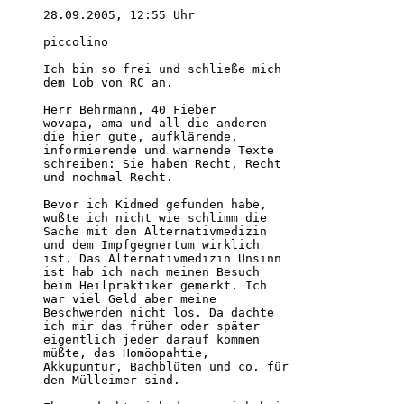
28.09.2005, 12:55 Uhr

piccolino

Ich bin so frei und schließe mich

dem Lob von RC an.

Herr Behrmann, 40 Fieber

wovapa, ama und all die anderen

die hier gute, aufklärende,

informierende und warnende Texte

schreiben: Sie haben Recht, Recht

und nochmal Recht.

Bevor ich Kidmed gefunden habe,

wußte ich nicht wie schlimm die

Sache mit den Alternativmedizin

und dem Impfgegnertum wirklich

ist. Das Alternativmedizin Unsinn

ist hab ich nach meinen Besuch

beim Heilpraktiker gemerkt. Ich

war viel Geld aber meine

Beschwerden nicht los. Da dachte

ich mir das früher oder später

eigentlich jeder darauf kommen

müßte, das Homöopahtie,

Akkupuntur, Bachblüten und co. für

den Mülleimer sind. 
