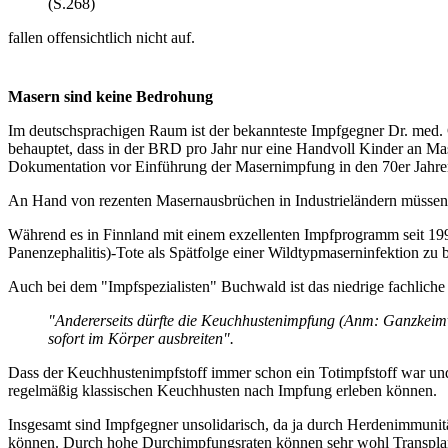
(S.268)
fallen offensichtlich nicht auf.
Masern sind keine Bedrohung
Im deutschsprachigen Raum ist der bekannteste Impfgegner Dr. med. G
behauptet, dass in der BRD pro Jahr nur eine Handvoll Kinder an Mase
Dokumentation vor Einführung der Masernimpfung in den 70er Jahren 
An Hand von rezenten Masernausbrüchen in Industrieländern müssen 
Während es in Finnland mit einem exzellenten Impfprogramm seit 199
Panenzephalitis)-Tote als Spätfolge einer Wildtypmaserninfektion zu 
Auch bei dem "Impfspezialisten" Buchwald ist das niedrige fachliche
"Andererseits dürfte die Keuchhustenimpfung (Anm: Ganzkeimvak
sofort im Körper ausbreiten".
Dass der Keuchhustenimpfstoff immer schon ein Totimpfstoff war und 
regelmäßig klassischen Keuchhusten nach Impfung erleben können.
Insgesamt sind Impfgegner unsolidarisch, da ja durch Herdenimmunit
können. Durch hohe Durchimpfungsraten können sehr wohl Transplant