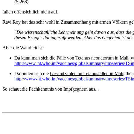
(S.268)
fallen offensichtlich nicht auf.
Ravi Roy hat das sehr wohl in Zusammenhang mit armen Völkern geb
"Die wissenschaftliche Lehrmeinung geht davon aus, dass die g
diesen Erreger dahingerafft werden. Aber das Gegenteil ist der
Aber die Wahrheit ist:
Da kann man sich die
Fälle von Tetanus neonatorum in Mali
, 
http://www-nt.who.int/vaccines/globalsummary/timeseries/TS
Da finden sich die
Gesamtzahlen an Tetanusfällen in Mali
, die 
http://www-nt.who.int/vaccines/globalsummary/timeseries/TSi
So schaut die Fachkenntnis von Impfgegnern aus...