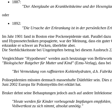
1887:
"Der Aberglaube an Krankheitskeime und der Hexenglau
oder
1892:
"Die Ursache der Erkrankung ist in der persönlichen Er
Im Jahr 1901 fand in Boston eine Pockenepidemie statt. Parallel dazu
und Hypnosetechniken propagierte, war der Meinung, dass ein guter 
erkrankte er schwer an Pocken, überlebte aber.
Die Sterblichkeitsrate bei Ungeimpften betrug bei diesem Ausbruch 2
Vergleichbare "Hypothesen" werden auch heutzutage von Befürwortern 
"Biologischer Ratgeber für Mutter und Kind"
(Emu-Verlag), dass bei 
"Bei Vermeidung von raffinierten Kohlenhydraten, d.h. Fabrik
Polioepidemien müssten demnach massenhafte Diätfehler sein. Dies z
Juni 2002 Europa für Poliomyelitis-frei erklärt hat.
Bruker dehnt seine Behauptungen jedoch auch auf andere Infektions
"Heute werden für Kinder vorbeugende Impfungen empfohlen, z.
Vollwertkost zu sich nimmt, absolut unnötig."