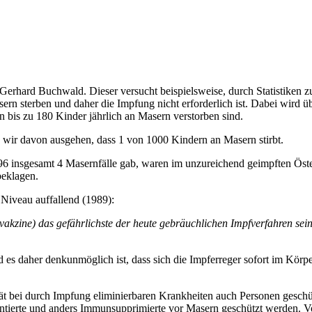
erhard Buchwald. Dieser versucht beispielsweise, durch Statistiken z
rn sterben und daher die Impfung nicht erforderlich ist. Dabei wird ü
bis zu 180 Kinder jährlich an Masern verstorben sind.
wir davon ausgehen, dass 1 von 1000 Kindern an Masern stirbt.
6 insgesamt 4 Masernfälle gab, waren im unzureichend geimpften Öster
beklagen.
 Niveau auffallend (1989):
zine) das gefährlichste der heute gebräuchlichen Impfverfahren sein, 
es daher denkunmöglich ist, dass sich die Impferreger sofort im Körpe
ät bei durch Impfung eliminierbaren Krankheiten auch Personen geschü
ierte und anders Immunsupprimierte vor Masern geschützt werden. Von