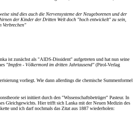
rweise sind dies auch die Nervensysteme der Neugeborenen und der
hirnen der Kinder der Dritten Welt doch "hoch entwickelt" zu sein,
in Verbrechen"
ka ist zunächst als "AIDS-Dissident" aufgetreten und hat nun seine
hes
"Impfen - Völkermord im dritten Jahrtausend"
(Pirol-Verlag
erisierung vorliegt. Wie dann allerdings die chemische Summenformel
stheorie sei initiiert durch den "Wissenschaftsbetrüger" Pasteur. In
nes Gleichgewichts. Hier trifft sich Lanka mit der Neuen Medizin des
skette und ich darf nochmals das Zitat aus 1887 wiederholen: