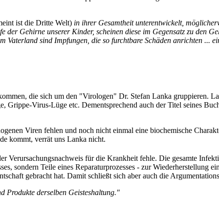
int ist die Dritte Welt)
in ihrer Gesamtheit unterentwickelt, mögliche
ife der Gehirne unserer Kinder, scheinen diese im Gegensatz zu den Ge
m Vaterland sind Impfungen, die so furchtbare Schäden anrichten ... e
kommen, die sich um den "Virologen" Dr. Stefan Lanka gruppieren. Lan
, Grippe-Virus-Lüge etc. Dementsprechend auch der Titel seines Buc
ogenen Viren fehlen und noch nicht einmal eine biochemische Charakt
de kommt, verrät uns Lanka nicht.
er Verursachungsnachweis für die Krankheit fehle. Die gesamte Infektion
ses, sondern Teile eines Reparaturprozesses - zur Wiederherstellung ei
ntschaft gebracht hat. Damit schließt sich aber auch die Argumentation
d Produkte derselben Geisteshaltung."