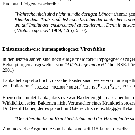
Buchwald folgendes schreibt:
"Wahrscheinlich sind nicht nur die dortigen Länder
(Anm.: geme
Kleinkinder... Trotz zunächst noch bestehender kindlicher Unre
um auf Impfungen entsprechend zu reagieren.... Denn in unsere
(
"Naturheilpraxis"
1989; 42(5): 5-10).
Existenznachweise humanpathogener Viren fehlen
In den letzten Jahren sind noch einige "hardcore" Impfgegner dazuge
Behauptungen ausgeweitet: von
"AIDS-Lüge entlarvt"
über BSE-Lüge
2001).
Lanka behauptet schlicht, dass die Existenznachweise von humanpath
von Poliovirus C
H
N
O
P
S
zustan
332.652
492.388
98.245
131.196
7.501
2.340
Ebenso behauptet Lanka, dass es zwar Bakterien gibt, dass aber hier d
Wirklichkeit seien Bakterien nicht Verursacher eines Krankheitsprozes
Dr. Geerd Hamer, der es ja auch in Österreich zu einschlägiger Bekan
"Der Aberglaube an Krankheitskeime und der Hexenglaube sin
Zumindest die Argumente von Lanka sind seit 115 Jahren dieselben.