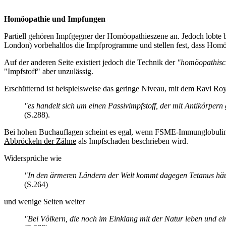
Homöopathie und Impfungen
Partiell gehören Impfgegner der Homöopathieszene an. Jedoch lobt
London) vorbehaltlos die Impfprogramme und stellen fest, dass Homöo
Auf der anderen Seite existiert jedoch die Technik der
"homöopathisc
"Impfstoff" aber unzulässig.
Erschütternd ist beispielsweise das geringe Niveau, mit dem Ravi Roy
"es handelt sich um einen Passivimpfstoff, der mit Antikörpe
(S.288).
Bei hohen Buchauflagen scheint es egal, wenn FSME-Immunglobulin m
Abbröckeln der Zähne
als Impfschaden beschrieben wird.
Widersprüche wie
"In den ärmeren Ländern der Welt kommt dagegen Tetanus häu
(S.264)
und wenige Seiten weiter
"Bei Völkern, die noch im Einklang mit der Natur leben und e