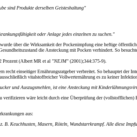
be sind Produkte derselben Geisteshaltung"
krankungsfähigkeit oder Anlage jedes einzelnen zu suchen."
 wurde über die Wirksamkeit der Pockenimpfung eine heftige öffentliche
Gesundheitszustand die Ansteckung mit Pocken verhindert. So besuchte
2 Prozent (Albert MR et al
"NEJM"
(2001);344:375-9).
recht einseitiger Ernährungsratgeber verbreitet. So behauptet der In
ausschließlich vitalstoffreicher Vollwerternährung es zu keiner Infekt
zucker und Auszugsmehlen, ist eine Ansteckung mit Kinderlähmungsviru
u verifizieren wäre leicht durch eine Überprüfung der (vollstofflic
erkrankungen aus:
 B. Keuchhusten, Masern, Röteln, Wundstarrkrampf. Alle diese Impfung