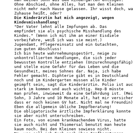
Ohne Abschied, ohne Alles, hat man den Kleinen

nicht mehr nach Hause gelassen. Ihr wisst doch, wa
Die Kinderärztin hat mich angezeigt, wegen

Kindesmisshandlung!

"Der Vater lehnt alle Impfungen ab. Das

empfindet sie als psychische Misshandlung des

Kindes." (Wenn ich mit ihm an einer Eisdiele

vorbeifahre, weiß ich was sie meint.)

Jugendamt, Pflegereinsatz und ein Gutachten,

zum guten Abschluss!

Ich bin heute wahrnehmungsgestört, neige zu

unkontrollierten Handlungen, die sich jeder

bewussten Kontrolle entziehen (Unzurechnungsfähig)

und stelle eine Gefahr für das Leben und die

Gesundheit, meines Sohnes dar. Naja, ich habe

Fehler gemacht. Diphterie gibt es in Deutschland

noch und im Kindergarten müssen alle Kinder

geimpft sein, sagt die Kinderärztin. Polio ist auc
stark im kommen und auch wichtig. Hep-B müsste

man prüfen, inwieweit da eine Gefährdung ist. (Mei
Sohn, 3 Jahre und 10 Monate alt, hat mir versicher
dass er noch keinen GV hat. Nicht mal ne Freundin)

Eben die allgemein übliche Imppfberatung!

Die obligatorische ärztliche Impferklärung konnte

sie aber nicht unterschreiben.

Ein Foto, von einem krankmachendem Virus, hatte

sie auch nicht und Thiomersal benutzt man heute

kaum noch. Bei den Kleinen sowieso nicht.
