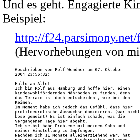
Und es geht. Engagierte Ki
Beispiel:
http://f24.parsimony.ne
(Hervorhebungen von mi
--------------------------------------------------
Geschrieben von Rolf Wendner am 07. Oktober

2004 23:56:32:

Hallo an Alle!

Ich bin Rolf aus Hamburg und hoffe hier, einen

kindeswohlfördernden Nährboden zu finden, denn

das Terrain ist doch entscheident, wie bei den

Keimen.

Im Moment habe ich jedoch das Gefühl, dass hier

profilneurotische Auswüchse dominieren. (war nicht

böse gemeint) Es ist einfach schade, was die

vergangenen Tage hier abgeht.

Ich selbst habe Probleme mit meinem Sohn und

meiner Einstellung zu Impfungen.

Nachdem ich 11 Monate alleinerziehend war, hat

man meinen Sohn aus dem Kindergarten entzogen.
