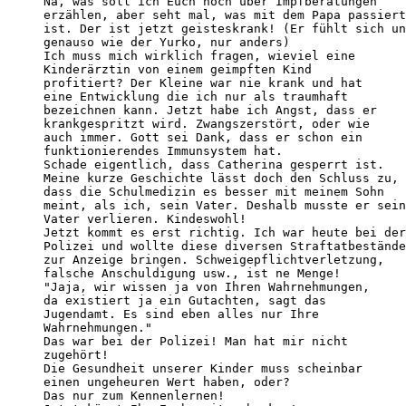
Na, was soll ich Euch noch über Impfberatungen

erzählen, aber seht mal, was mit dem Papa passiert

ist. Der ist jetzt geisteskrank! (Er fühlt sich un
genauso wie der Yurko, nur anders)

Ich muss mich wirklich fragen, wieviel eine

Kinderärztin von einem geimpften Kind

profitiert? Der Kleine war nie krank und hat

eine Entwicklung die ich nur als traumhaft

bezeichnen kann. Jetzt habe ich Angst, dass er

krankgespritzt wird. Zwangszerstört, oder wie

auch immer. Gott sei Dank, dass er schon ein

funktionierendes Immunsystem hat.

Schade eigentlich, dass Catherina gesperrt ist.

Meine kurze Geschichte lässt doch den Schluss zu,

dass die Schulmedizin es besser mit meinem Sohn

meint, als ich, sein Vater. Deshalb musste er sein
Vater verlieren. Kindeswohl!

Jetzt kommt es erst richtig. Ich war heute bei der

Polizei und wollte diese diversen Straftatbestände

zur Anzeige bringen. Schweigepflichtverletzung,

falsche Anschuldigung usw., ist ne Menge!

"Jaja, wir wissen ja von Ihren Wahrnehmungen,

da existiert ja ein Gutachten, sagt das

Jugendamt. Es sind eben alles nur Ihre

Wahrnehmungen."

Das war bei der Polizei! Man hat mir nicht

zugehört!

Die Gesundheit unserer Kinder muss scheinbar

einen ungeheuren Wert haben, oder?

Das nur zum Kennenlernen!
