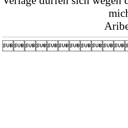
Verlage dürfen sich wegen 
mic
Arib
