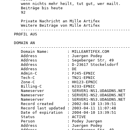
   wenn nichts mehr heilt, tut gut, wer mailt.

   Beiträge bis heute

   92

   Private Nachricht an Mille Artifex

   Weitere Beiträge von Mille Artifex

   -----------------------------------------------
PROFIL AUS

DOMAIN AN

   -----------------------------------------------
   Domain Name:        : MILLEARTIFEX.COM 

   Address             : Juergen Podey 

   Address             : Segeberger Str. 49 

   Address             : D-23617 Stockelsdorf 

   Address             : DE 

   Admin-C             : PJ45-EPNIC 

   Tech-C              : TN21-EPNIC 

   Zone-C              : HH123-EPNIC 

   Billing-C           : HJ33-EPNIC 

   Nameserver          : SERVER1-NS1.UDAGDNS.NET 

   Nameserver          : SERVER1-NS2.UDAGDNS.NET 

   Nameserver          : SERVER1-NS3.UDAGDNS.NET 

   Record created      : 2002-04-10 13:39:51 

   Record last updated : 2003-04-11 11:07:48 

   Date of expiration  : 2004-04-10 13:39:51 

   Status              : ACTIVE 

   Person              : Podey Juergen 

   Address             : Juergen Podey 

   Address             : Segeberger Str. 49 
