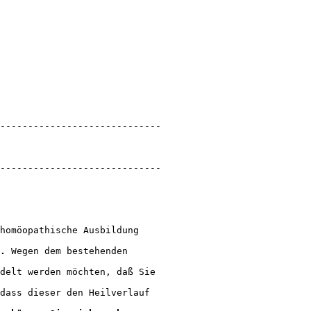
-----------------------------

-----------------------------

homöopathische Ausbildung 

.
 Wegen dem bestehenden 

delt werden möchten, daß Sie 

dass dieser den Heilverlauf 
