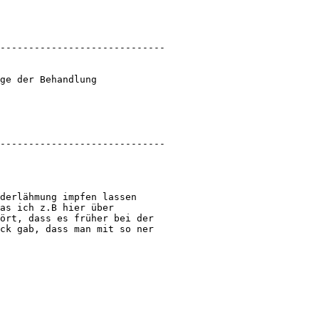
-----------------------------

ge der Behandlung 

-----------------------------

derlähmung impfen lassen 

as ich z.B hier über 

ört, dass es früher bei der 

ck gab, dass man mit so ner 
