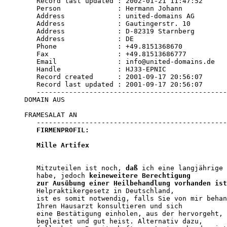
   Record last updated : 2002-01-21 11:47:52 

   Person              : Hermann Johann 

   Address             : united-domains AG 

   Address             : Gautingerstr. 10 

   Address             : D-82319 Starnberg 

   Address             : DE 

   Phone               : +49.8151368670 

   Fax                 : +49.81513686777 

   Email               : info@united-domains.de 

   Handle              : HJ33-EPNIC 

   Record created      : 2001-09-17 20:56:07 

   Record last updated : 2001-09-17 20:56:07 

   -----------------------------------------------
DOMAIN AUS

FRAMESALAT AN

   -----------------------------------------------
FIRMENPROFIL: 

   Mille Artifex
   Mitzuteilen ist noch, 
daß
 ich eine langjährige 
   habe, jedoch 
keineweitere Berechtigung

   zur Ausübung einer Heilbehandlung vorhanden ist
   Helpraktikergesetz in Deutschland,

   ist es somit notwendig, falls Sie von mir behan
   Ihren Hausarzt konsultieren und sich

   eine Bestätigung einholen, aus der hervorgeht, 
   begleitet und gut heist. Alternativ dazu,
