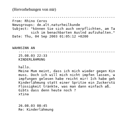
(Hervorhebungen von mir)
--------------------------------------------------
From: Rhino Ceros 
Newsgroups: de.alt.naturheilkunde

Subject: "können Sie sich auch verpflichten, am Ta
         sich im benachbarten Auslnd aufzuhalten."

Date: Thu, 04 Sep 2003 01:05:12 +0200

WAHNSINN AN

   -----------------------------------------------
   25.08.03 22:33

   KINDERLÄHMUNG

   hallo.

   Meine Mum meint, dass ich mich wieder gegen Kin
   muss. Doch ich will mich nicht impfen lassen, w
   impfungen gelesen habe reicht mir! Ich habe geh
   Kinderlähmung statt einer Spritze ein Zuckerstü
   Flüssigkeit tränkte, was man dann einfach aß.

   Gibts dass denn heute noch ? 

   xtina

   26.08.03 08:45

   Re: Kinderlähmung
