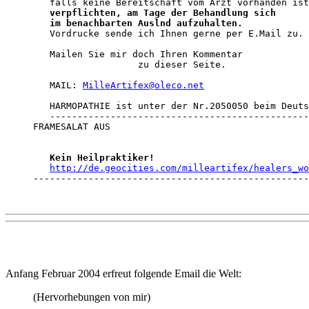
   falls keine Bereitschaft vom Arzt vorhanden ist
   verpflichten, am Tage der Behandlung sich

   im benachbarten Auslnd aufzuhalten.

   Vordrucke sende ich Ihnen gerne per E.Mail zu. 

   Mailen Sie mir doch Ihren Kommentar 

                   zu dieser Seite. 

   MAIL: 
MilleArtifex@oleco.net
   HARMOPATHIE ist unter der Nr.2050050 beim Deuts
   -----------------------------------------------
FRAMESALAT AUS

Kein Heilpraktiker!
http://de.geocities.com/milleartifex/healers_wo
--------------------------------------------------
Anfang Februar 2004 erfreut folgende Email die Welt:
(Hervorhebungen von mir)