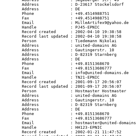
   Address             : D-23617 Stockelsdorf 

   Address             : DE 

   Phone               : +49.4514988751 

   Fax                 : +49.4514988751 

   Email               : MilleArtifex9@yahoo.de 

   Handle              : PJ45-EPNIC 

   Record created      : 2002-04-10 19:38:58 

   Record last updated : 2002-04-10 19:38:58 

   Person              : Tiedemann Nikolai 

   Address             : united-domains AG 

   Address             : Gautingerstr. 10 

   Address             : D-82319 Starnberg 

   Address             : DE 

   Phone               : +49.8151368670 

   Fax                 : +49.81513686777 

   Email               : info@united-domains.de 

   Handle              : TN21-EPNIC 

   Record created      : 2001-09-17 20:56:07 

   Record last updated : 2001-09-17 20:56:07 

   Person              : Hostmaster Hostmaster 

   Address             : united-domains AG 

   Address             : Gautingerstr. 10 

   Address             : D-82319 Starnberg 

   Address             : DE 

   Phone               : +49.8151368670 

   Fax                 : +49.81513686777 

   Email               : hostmaster@united-domains
   Handle              : HH123-EPNIC 

   Record created      : 2002-01-21 11:47:52 
