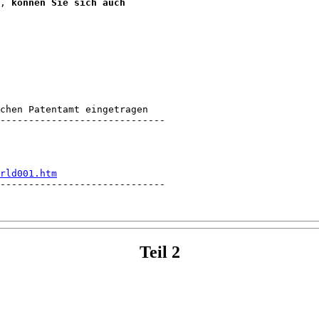
, 
können Sie sich auch 

chen Patentamt eingetragen 

-----------------------------

rld001.htm
-----------------------------
Teil 2