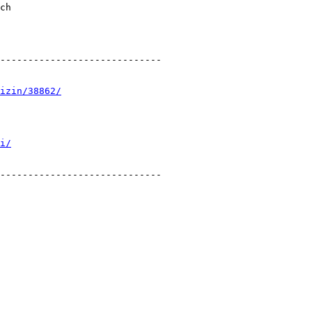
ch

-----------------------------

izin/38862/
i/
-----------------------------
