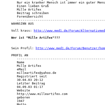
   Nur ein kranker Mensch ist immer ein guter Mens
   Einen lieben Gruß 

   Mille Artifex

   Beitrag schreiben

   Forenübersicht

   -----------------------------------------------
WAHNSINN AUS

Voll krass: 
http://www.med1.de/Forum/Alternativmed
Wer ist "Mille Artifex"???
Sein Profil: 
http://www.med1.de/Forum/Benutzer/hom
PROFIL AN

   -----------------------------------------------
   Name

   Mille Artifex

   eMail

   milleartifex@yahoo.de

   Registriert seit

   30.04.03 20:12

   Letzter Beitrag

   04.09.03 01:17

   Website

   http://www.milleartifex.com

   geboren

   1947

   Motto
