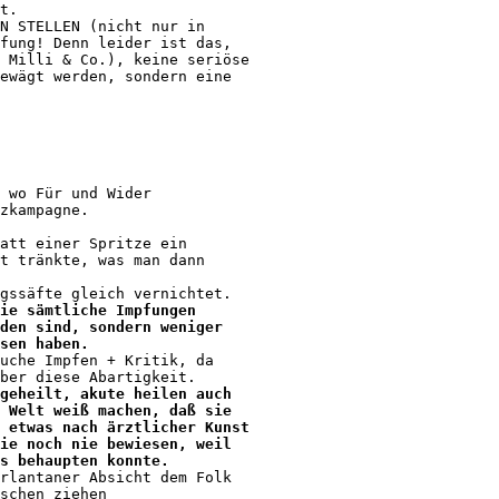
t.

N STELLEN (nicht nur in 

fung! Denn leider ist das, 

 Milli & Co.), keine seriöse 

ewägt werden, sondern eine 

 wo Für und Wider 

zkampagne.

att einer Spritze ein 

t tränkte, was man dann 

gssäfte gleich vernichtet. 

ie sämtliche Impfungen 

den sind, sondern weniger 

sen haben.
uche Impfen + Kritik, da 

ber diese Abartigkeit.

geheilt, akute heilen auch 

 Welt weiß machen, daß sie 

 etwas nach ärztlicher Kunst 

ie noch nie bewiesen, weil 

s behaupten konnte.
rlantaner Absicht dem Folk 

schen ziehen
