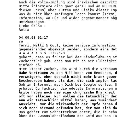
   Auch die Polio-Impfung wird inzwischen gespritz
   Bitte informiere dich ganz genau und an MEHRERE
   diesem Forum) über Nutzen und Risiko dieser Imp
   was du hier über Impfungen lesen kannst (Termi,
   Information, wo Für und Wider gegeneinander abg
   Hetzkampagne.

   Liebe Grüße - 

   Retra

   04.09.03 01:17

   re

   Termi, Milli & Co.), keine seriöse Information,
   gegeneinander abgewägt werden, sondern eine Het
   W A A A A S S !!!??:-O

   gehört, dass es früher bei der Kinderlähmung st
   Zuckerstück gab, dass man mit so ner Flüssigkei
   einfach aß.

   Nimm lieber Zucker, Das wird durch die Verdauun
Habe Vertrauen zu den Millionen von Menschen, d
   verweigern, ober deshalb nicht mehr krank gewor
   Beschwerden haben, als die, die sich impfen las

   Geh in Internet, mach Dich bei Google schlau, S
   erhälst Du fachlich die edelste Informationen ü
Ärzte haben noch nie eine chronische Krankheit 
   oft von alleine. Nun wollen die tatsächlich der
   nun ein tatsächlich Mittel haben, was zumindest
   aussieht. Nur die Wirksamkeit der Impfe haben d
   sich noch niemand gefunden hat, der von sich da

   Das gehört zum Schnatterkram derer, die in scha
   über die Zwangslohnpfändung das Geld aus den Ta