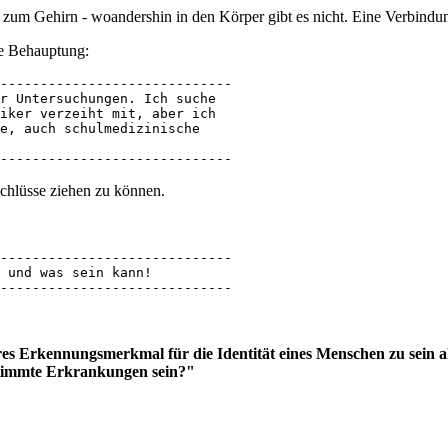
m Gehirn - woandershin in den Körper gibt es nicht. Eine Verbindung 
de Behauptung:
-----------------------------

r Untersuchungen. Ich suche 

iker verzeiht mit, aber ich 

e, auch schulmedizinische 

-----------------------------
schlüsse ziehen zu können.
-----------------------------

 und was sein kann!

-----------------------------
seres Erkennungsmerkmal für die Identität eines Menschen zu sein a
estimmte Erkrankungen sein?"