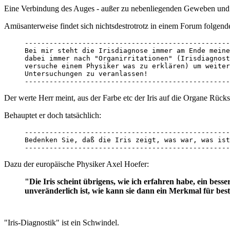
Eine Verbindung des Auges - außer zu nebenliegenden Geweben und zu
Amüsanterweise findet sich nichtsdestrotrotz in einem Forum folgen
--------------------------------------------------
Bei mir steht die Irisdiagnose immer am Ende meine
dabei immer nach "Organirritationen" (Irisdiagnost
versuche einem Physiker was zu erklären) um weiter
Untersuchungen zu veranlassen!

--------------------------------------------------
Der werte Herr meint, aus der Farbe etc der Iris auf die Organe Rück
Behauptet er doch tatsächlich:
--------------------------------------------------
Bedenken Sie, daß die Iris zeigt, was war, was ist
--------------------------------------------------
Dazu der europäische Physiker Axel Hoefer:
"Die Iris scheint übrigens, wie ich erfahren habe, ein bes
unveränderlich ist, wie kann sie dann ein Merkmal für b
"Iris-Diagnostik" ist ein Schwindel.