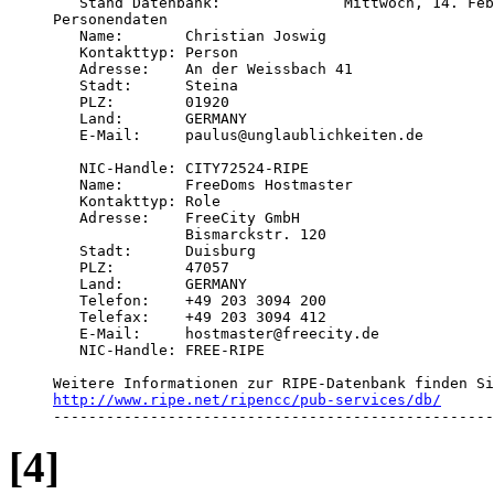
   Stand Datenbank:              Mittwoch, 14. Feb
Personendaten

   Name:       Christian Joswig 

   Kontakttyp: Person 

   Adresse:    An der Weissbach 41 

   Stadt:      Steina 

   PLZ:        01920 

   Land:       GERMANY 

   E-Mail:     paulus@unglaublichkeiten.de 

   NIC-Handle: CITY72524-RIPE 

   Name:       FreeDoms Hostmaster 

   Kontakttyp: Role 

   Adresse:    FreeCity GmbH

               Bismarckstr. 120 

   Stadt:      Duisburg 

   PLZ:        47057 

   Land:       GERMANY 

   Telefon:    +49 203 3094 200 

   Telefax:    +49 203 3094 412 

   E-Mail:     hostmaster@freecity.de 

   NIC-Handle: FREE-RIPE 

http://www.ripe.net/ripencc/pub-services/db/

-------------------------------------------------
[4]