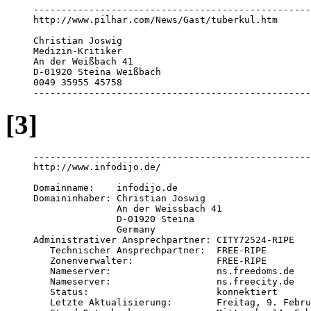
--------------------------------------------------
http://www.pilhar.com/News/Gast/tuberkul.htm

Christian Joswig 

Medizin-Kritiker 

An der Weißbach 41

D-01920 Steina Weißbach

0049 35955 45758

--------------------------------------------------
[3]
--------------------------------------------------
http://www.infodijo.de/

Domainname:    infodijo.de 

Domaininhaber: Christian Joswig 

               An der Weissbach 41

               D-01920 Steina

               Germany 

Administrativer Ansprechpartner: CITY72524-RIPE 

   Technischer Ansprechpartner:  FREE-RIPE 

   Zonenverwalter:               FREE-RIPE 

   Nameserver:                   ns.freedoms.de 

   Nameserver:                   ns.freecity.de 

   Status:                       konnektiert 

   Letzte Aktualisierung:        Freitag, 9. Febru