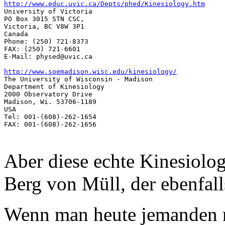
http://www.educ.uvic.ca/Depts/phed/Kinesiology.htm

University of Victoria

PO Box 3015 STN CSC, 

Victoria, BC V8W 3P1 

Canada 

Phone: (250) 721-8373 

FAX: (250) 721-6601 

E-Mail: physed@uvic.ca 

http://www.soemadison.wisc.edu/kinesiology/

The University of Wisconsin - Madison

Department of Kinesiology

2000 Observatory Drive

Madison, Wi. 53706-1189

USA 

Tel: 001-(608)-262-1654

FAX: 001-(608)-262-1656 

Aber diese echte Kinesiolo
Berg von Müll, der ebenfalls
Wenn man heute jemanden n