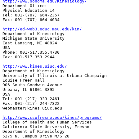
http://www.sonoma.edu/Kinesiology/

Department Office: 

Physical Education 14

Tel: 001-(707) 664-2357 

Fax: 001-(707) 664-4034

http://ed-web3.educ.msu.edu/kin/

Department of Kinesiology 

Michigan State University 

East Lansing, MI 48824

USA 

Phone: 001-517.355.4730     

Fax: 001-517.353.2944

http://www.kines.uiuc.edu/

Department of Kinesiology

University of Illinois at Urbana-Champaign

Louise Freer Hall

906 South Goodwin Avenue

Urbana, IL 61801-3895

USA 

Tel: 001-(217) 333-2461

Fax: 001-(217) 244-7322

webmaster@kines.uiuc.edu 

http://www.csufresno.edu/kines/programs/

College of Health and Human Services 

California State University, Fresno 

Department of Kinesiology 

5275 N. Campus Drive M/S 28 
