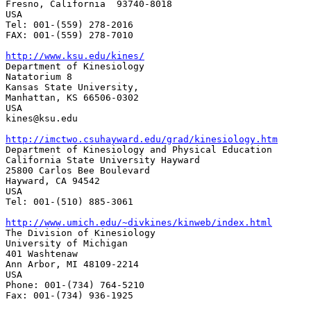
Fresno, California  93740-8018 

USA 

Tel: 001-(559) 278-2016

FAX: 001-(559) 278-7010 

http://www.ksu.edu/kines/

Department of Kinesiology 

Natatorium 8

Kansas State University, 

Manhattan, KS 66506-0302

USA 

kines@ksu.edu 

http://imctwo.csuhayward.edu/grad/kinesiology.htm

Department of Kinesiology and Physical Education

California State University Hayward 

25800 Carlos Bee Boulevard

Hayward, CA 94542 

USA 

Tel: 001-(510) 885-3061

http://www.umich.edu/~divkines/kinweb/index.html

The Division of Kinesiology 

University of Michigan 

401 Washtenaw

Ann Arbor, MI 48109-2214

USA

Phone: 001-(734) 764-5210

Fax: 001-(734) 936-1925
