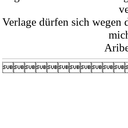
v
Verlage dürfen sich wegen 
mic
Arib
