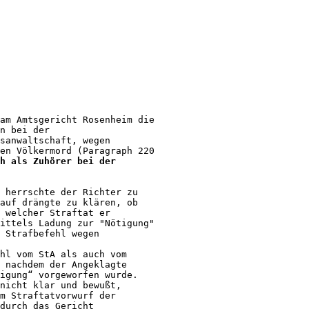
am Amtsgericht Rosenheim die 

n bei der 

sanwaltschaft, wegen 

en Völkermord (Paragraph 220 

h als Zuhörer bei der 

 herrschte der Richter zu 

auf drängte zu klären, ob 

 welcher Straftat er 

ittels Ladung zur "Nötigung"

 Strafbefehl wegen 

hl vom StA als auch vom 

 nachdem der Angeklagte 

igung“ vorgeworfen wurde.

nicht klar und bewußt, 

m Straftatvorwurf der 

durch das Gericht 
