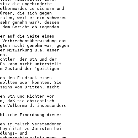
stiz die ungehinderte 

ölkermordes zu sichern und 

ürger, die sich gegen 

rafen, weil er ein schweres 

sehr genehm war), dessen 

 dem Gericht obliegenden 

er auf die Seite eines 

 Verbrechensüberwindung das 

gten nicht genehm war, gegen 

er Mitwirkung u.a. einer 

en.

chtler, der StA und der 

Es kann nicht unterstellt 

m Zustand der "geistigen 

en den Eindruck eines 

wollten oder konnten. Sie 

seins von Dritten, nicht 

en StA und Richter vor 

n, daß sie absichtlich 

en Völkermord, insbesondere 

htliche Einordnung dieser 

en im falsch verstandenen 

Loyalität zu Juristen bei 

dlungs- und 

schenrechtsverletzungen, um 
