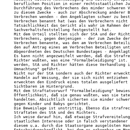
beruflichen Position in einer rechtsstaatlichen Ju
Durchführung des Verbrechens des minder schweren V
zu diesem Zwecke - auch zur Abschreckung anderer B
Verbrechen wenden - den Angeklagten schwer zu best
Verbrechen benannt hat (was den Verbrechern nicht 
Tatsächlichkeit das Gericht als wahr im Rahmen der
Sachverhaltsfeststellung festgestellt hat.

Mit dem Urteil stellten sich der StA und der Richt
Verbrechens, gegen denjenigen - der zum Zwecke der
Verbrechen benannte, was den am Verbrechen Beteili
den auf Antrag eines am Verbrechen Beteiligten unt
Abgeordneten des Deutschen Bundestages - Angeklagt
Es kann nicht angezweifelt werden, daß die Strafre
Richter wußten, was eine "Formalbeleidigung" ist. 
werden, StA und Richter hätten diese Verhandlung i
Umnachtung" geführt.

Nicht nur der StA sondern auch der Richter erweckt
Handeln auf Weisung, der sie sich nicht entziehen 
erweckten den Eindruck eines totalen ausgeliefert 
Sichtbaren im Hintergrund.

Mit dem Straftatvorwurf "Formalbeleidigung" bewies
Öffentlichkeit, daß sie genau wußten, was sie tate
handelten. Absichtlich sicherten sie minder schwer
gegen Kinder und Babys gerichtet.

Die Beweislage ist unstrittig. Ebenso die strafrec
Straftaten des StA und des Richters.

Ich weise darauf hin, daß etwaige Strafvereitelung
staatlichen Interesse oder in falsch verstandener 
diesem u.a. durch die Staatsorgane ausgelösten Han
Entscheidungskonflikt, bei dem es erkennbar um Men