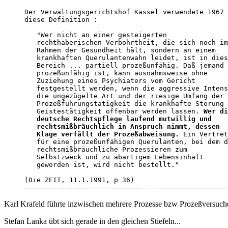
Der Verwaltungsgerichtshof Kassel verwendete 1967

diese Definition : 

   "Wer nicht an einer gesteigerten

   rechthaberischen Verbohrtheit, die sich noch im

   Rahmen der Gesundheit hält, sondern an einem

   krankhaften Querulantenwahn leidet, ist in dies
   Bereich ... partiell prozeßunfähig. Daß jemand

   prozeßunfähig ist, kann ausnahmsweise ohne

   Zuziehung eines Psychiaters vom Gericht

   festgestellt werden, wenn die aggressive Intens
   die ungezügelte Art und der riesige Umfang der

   Prozeßführungstätigkeit die krankhafte Störung 
   Geistestätigkeit offenbar werden lassen. 
Wer di
   deutsche Rechtspflege laufend mutwillig und

   rechtsmißbräuchlich in Anspruch nimmt, dessen

   Klage verfällt der Prozeßabweisung.
 Ein Vertret
   für eine prozeßunfähigen Querulanten, bei dem d
   rechtsmißbräuchliche Prozessieren zum

   Selbstzweck und zu abartigem Lebensinhalt

   geworden ist, wird nicht bestellt." 

(Die ZEIT, 11.1.1991, p 36)

--------------------------------------------------
Karl Krafeld führte inzwischen mehrere Prozesse bzw Prozeßversuche,
Stefan Lanka übt sich gerade in den gleichen Stiefeln...