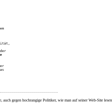
em

ität,

der

e

er

as

-----------------------------
 auch gegen hochrangige Politiker, wie man auf seiner Web-Site lesen