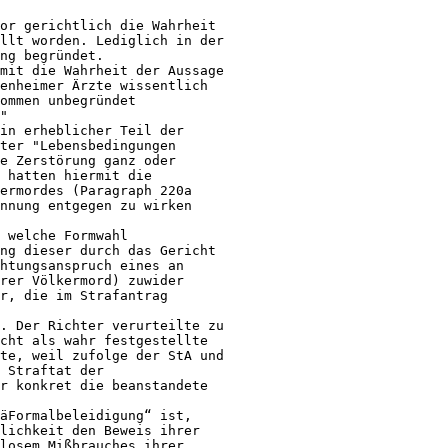
or gerichtlich die Wahrheit 

llt worden. Lediglich in der 

ng begründet.

mit die Wahrheit der Aussage 

enheimer Ärzte wissentlich 

ommen unbegründet 

"

in erheblicher Teil der 

ter "Lebensbedingungen 

e Zerstörung ganz oder 

 hatten hiermit die 

ermordes (Paragraph 220a 

nnung entgegen zu wirken 

 welche Formwahl 

ng dieser durch das Gericht 

htungsanspruch eines an 

rer Völkermord) zuwider 

r, die im Strafantrag 

. Der Richter verurteilte zu 

cht als wahr festgestellte 

te, weil zufolge der StA und 

 Straftat der 

r konkret die beanstandete 

äFormalbeleidigung“ ist, 

lichkeit den Beweis ihrer 

losem Mißbrauches ihrer 
