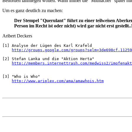
Behörden lahmlegen wollen. Wann immer die "Mitmacher" später mit
Um es ganz deutlich zu machen:
Der Stempel "Querulant" führt zu einer teilweisen Aberk
Person im Recht ist oder nicht) wird gar nicht erst gestellt..
Aribert Deckers
[1] Analyse der Lügen des Karl Krafeld 

http://groups.google.com/groups?selm=3de698cf.1125
[2] Stefan Lanka und die "Aktion Herta"

http://members.internettrash.com/medwiss2/imofenakt
[3] "Who is Who"

http://www.ariplex.com/ama/amawhois.htm