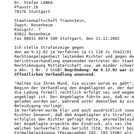
Dr. Stefan LANKA 

Pfaustr.1b 

70176 Stuttgart

Staatsanwaltschaft Traunstein, 

Zwgst. Rosenheim

Königstr. 7

83022 Rosenheim

Fax 08031 8074 500 Stuttgart, den 21.12.2002

Ich stelle Strafanzeige gegen

den am 9.12.02 im Verfahren 2a Cs 110 Js 35422/01 
Rechtsangelegenheit leitenden Richter und gegen de
Gerichtsverhandlung anwesenden Vertreter der Staat
Rechtsbeugung Mittäterschaft usw. am minder schwer
a Abs. 1 Nr. 3 StGB) 
Begründung: Am 9.12.02 war ic
öffentlichen Verhandlung anwesend.
"Halten Sie Ihren Mund, Sie wissen worum es geht",
Beginn der Verhandlung den Angeklagten an, der dar
die Ladung formell rechtlich erfolgt sei und wegen
angeklagt ist. Der Angeklagte führte aus, daß er m
geladen worden war, während unter demselben Az ein
Beleidigung vorliegt.

Im Verfahren wurde klar und auch ausdrücklich sowo
Richter benannt, daß dem Angeklagten als Straftat,
erfolglos den Richter gefragt hatte, äFormalbeleid
Der Angeklagte erweckte den Eindruck, als sei ihm 
welchen Sachverhalt das Gericht (StA, Richter) bei
Formalbeleidigung (Paragraphen 192, 193 StGB) als 