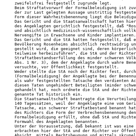
zweifelsfrei festgestellt zugrunde legt.

Beim Straftatvorwurf der Formalbeleidigung ist zuv
der zur Last gelegten Aussage unstrittig festgeste
Form dieser Wahrheitsbenennung liegt die Beleidigu
Das Gericht und die Staatsanwaltschaft hatten hier
des Angeklagten gerichtlich festgestellt, daß "Ros
und absichtlich medizinisch-wissenschaftlich vollk
Nervengifte in Erwachsene und Kinder implantieren.
Das Gericht und die StA hatten festgestellt, daß e
Bevölkerung Rosenheims absichtlich rechtswidrig un
gestellt wird, die geeignet sind, deren körperlich
teilweise herbeizuführen", die StA und der Richter
Straftatbestandserfüllung des minder schweren Völk
Abs. 1 Nr. 3), dem der Angeklagte durch wahre Bene
versuchte, vor Öffentlichkeit festgestellt.

Weder stellte die StA noch der Richter fest, durch
(Formalbeleidigung) der Angeklagte bei der Benennu
als wahr festgestellten Tatsache den verdienten Ac
diesen Taten ungehindert Beteiligten (minder schwe
gehandelt hat, noch ordnete die StA und der Richte
genannte Tat historisch ein.

Die Staatsanwaltschaft beantragte die Verurteilung
140 Tagessätzen, weil der Angeklagte eine vom Geri
Tatsache, ein schwerer Straftatbestand benannt hat
des Richters die Form der Verbrechensbenennung den
Formalbeleidigung erfüllt, ohne daß StA und Richte
Formwahl des Angeklagten benannten.

Unter der Voraussetzung, daß bekannt ist was eine 
erbrachten hier der StA und der Richter vor Öffent
Absicht, mittels Rechtsbeugung und mittels skrupel