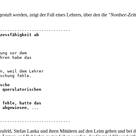
stuft werden, zeigt der Fall eines Lehrers, über den die
"Nordsee-Zeit
zessfähigkeit ab
ung vor dem 

hren habe das 

n, weil dem Lehrer 

schung fehle. 

sche 

 querulatorischen 

 fehle, hatte das 

 abgewiesen
, ...

-----------------------------
l Krafeld, Stefan Lanka und ihren Mittätern auf den Leim gehen und b