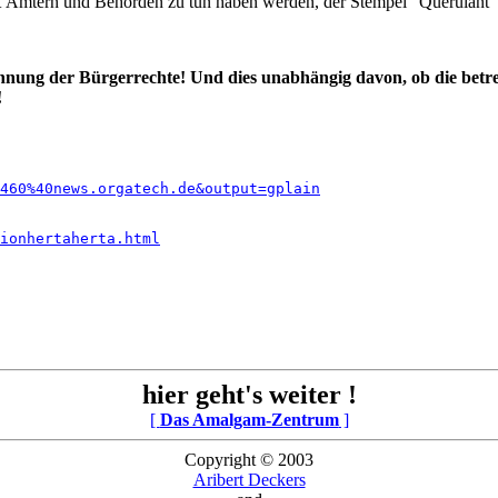
 Ämtern und Behörden zu tun haben werden, der Stempel "Querulant" 
ennung der Bürgerrechte! Und dies unabhängig davon, ob die betr
!
9460%40news.orgatech.de&output=gplain
ionhertaherta.html
hier geht's weiter !
[
Das Amalgam-Zentrum
]
Copyright © 2003
Aribert Deckers