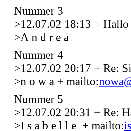
Nummer 3
>12.07.02 18:13 + Hallo
>A n d r e a
Nummer 4
>12.07.02 20:17 + Re: Sie
>n o w a + mailto:
nowa@
Nummer 5
>12.07.02 20:31 + Re: H
>I s a b e l l e + mailto:
i