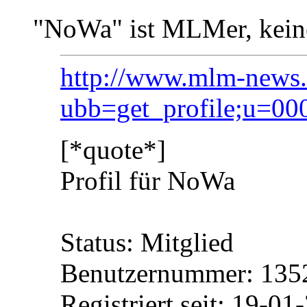
"NoWa" ist MLMer, keine 
http://www.mlm-news.d
ubb=get_profile;u=00
[*quote*]
Profil für NoWa
Status: Mitglied
Benutzernummer: 135
Registriert seit: 19-01