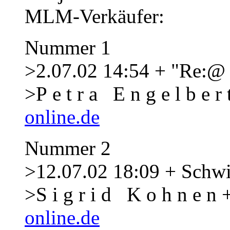
MLM-Verkäufer:
Nummer 1
>2.07.02 14:54 + "Re:@
>P e t r a E n g e l b e r 
online.de
Nummer 2
>12.07.02 18:09 + Schwi
>S i g r i d K o h n e n 
online.de