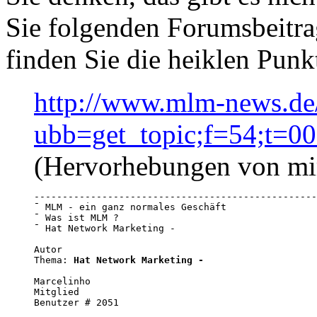
Sie folgenden Forumsbeit
finden Sie die heiklen Punkt
http://www.mlm-news.de
ubb=get_topic;f=54;t=
(Hervorhebungen von mi
--------------------------------------------------
¯ MLM - ein ganz normales Geschäft

¯ Was ist MLM ?

¯ Hat Network Marketing -

Autor

Thema: 
Hat Network Marketing -
Marcelinho

Mitglied

Benutzer # 2051
