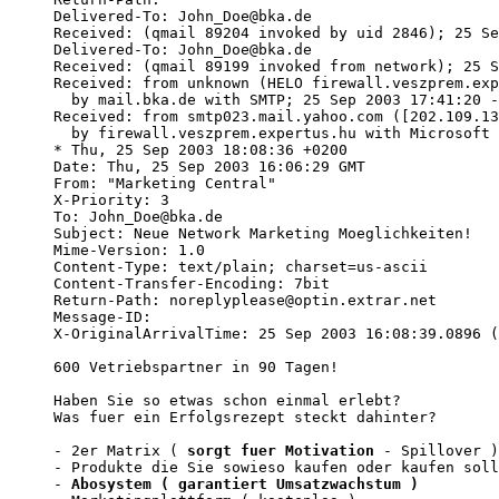
Delivered-To: John_Doe@bka.de

Received: (qmail 89204 invoked by uid 2846); 25 Se
Delivered-To: John_Doe@bka.de

Received: (qmail 89199 invoked from network); 25 S
Received: from unknown (HELO firewall.veszprem.exp
  by mail.bka.de with SMTP; 25 Sep 2003 17:41:20 -
Received: from smtp023.mail.yahoo.com ([202.109.13
  by firewall.veszprem.expertus.hu with Microsoft 
* Thu, 25 Sep 2003 18:08:36 +0200

Date: Thu, 25 Sep 2003 16:06:29 GMT

From: "Marketing Central"
X-Priority: 3

To: John_Doe@bka.de

Subject: Neue Network Marketing Moeglichkeiten!

Mime-Version: 1.0

Content-Type: text/plain; charset=us-ascii

Content-Transfer-Encoding: 7bit

Return-Path: noreplyplease@optin.extrar.net

Message-ID: 
X-OriginalArrivalTime: 25 Sep 2003 16:08:39.0896 (
600 Vetriebspartner in 90 Tagen!

Haben Sie so etwas schon einmal erlebt?

Was fuer ein Erfolgsrezept steckt dahinter?

- 2er Matrix ( 
sorgt fuer Motivation
 - Spillover )
- Produkte die Sie sowieso kaufen oder kaufen soll
- 
Abosystem ( garantiert Umsatzwachstum )