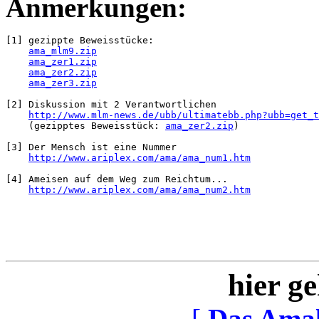
Anmerkungen:
[1] gezippte Beweisstücke:

ama_mlm9.zip
ama_zer1.zip
ama_zer2.zip
ama_zer3.zip
[2] Diskussion mit 2 Verantwortlichen

http://www.mlm-news.de/ubb/ultimatebb.php?ubb=get_t
    (gezipptes Beweisstück: 
ama_zer2.zip
)

[3] Der Mensch ist eine Nummer

http://www.ariplex.com/ama/ama_num1.htm
[4] Ameisen auf dem Weg zum Reichtum...

http://www.ariplex.com/ama/ama_num2.htm
hier ge
[
Das Ama