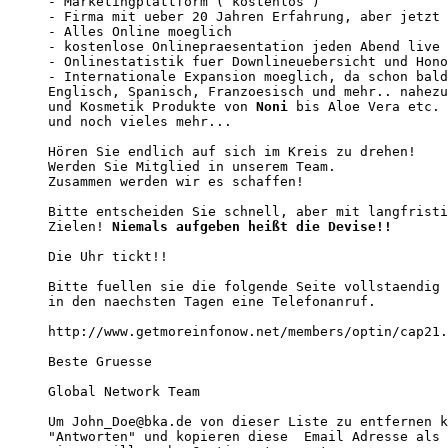
- Marketingplattform ( kostenlos )

- Firma mit ueber 20 Jahren Erfahrung, aber jetzt 
- Alles Online moeglich

- kostenlose Onlinepraesentation jeden Abend live 
- Onlinestatistik fuer Downlineuebersicht und Hono
- Internationale Expansion moeglich, da schon bald
Englisch, Spanisch, Franzoesisch und mehr.. nahezu
und Kosmetik Produkte von 
Noni
 bis Aloe Vera etc.

und noch vieles mehr...

Hören Sie endlich auf sich im Kreis zu drehen!

Werden Sie Mitglied in unserem Team. 

Zusammen werden wir es schaffen! 

Bitte entscheiden Sie schnell, aber mit langfristi
Zielen! 
Niemals aufgeben heißt die Devise!!
Die Uhr tickt!! 

Bitte fuellen sie die folgende Seite vollstaendig 
in den naechsten Tagen eine Telefonanruf.

http://www.getmoreinfonow.net/members/optin/cap21.
Beste Gruesse

Global Network Team

Um John_Doe@bka.de von dieser Liste zu entfernen k
"Antworten" und kopieren diese  Email Adresse als 