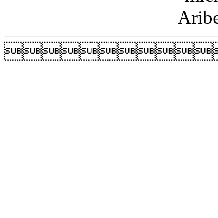
Arib
