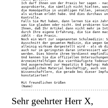
Ich darf Ihnen von der Praxis her sagen - nac
ausprobierte, die sämtlich nicht hielten, was
die Homoöpathie in unzähligen Fällen, jenseit
als wirksam erlebt habe. Und dies durchaus un
Kontrolle.

Falls Sie Mut haben, dann lernen Sie ein Jahr
was Sie glauben oder nicht. Und probieren Sie
Ihnen, daß Ihr Artikel dann nicht mehr im Int
durch Ihre eigene Erfahrung, die Sie dann mac
zählt - die Praxis.

Noch ein Wort zur sogenannten Schulmedizin: S
Ausschnitt der gesamten Medizin, die wegen Ge
alleinig wirksam dargestellt wird - als ob di
auch nur im geringsten daran interessiert wär
werden. Dies könnte ihrem Verdienst empfindli
Und kennen Sie die offiziellen Untersuchungen
Arzneimittelfolgen die vierthäufigste Todesur
Und ausgerechnet zur Hepatitis B Impfung: Hab
unglaublichen Material beschäftigt, auch von 
Wissenschaftlern, die gerade bei dieser Impfu
konstatierten?

Mit freundlichen Grüßen

(Name)

---------------------------------------------
Sehr geehrter Herr X,