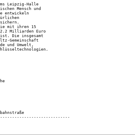
ms Leipzig-Halle

ischen Mensch und

e entwickeln

ürlichen

sichern.

ie mit ihren 15

2.2 Milliarden Euro

ist. Die insgesamt

ltz-Gemeinschaft

de und Umwelt,

hlüsseltechnologien.

bahnstraße

-----------------------------