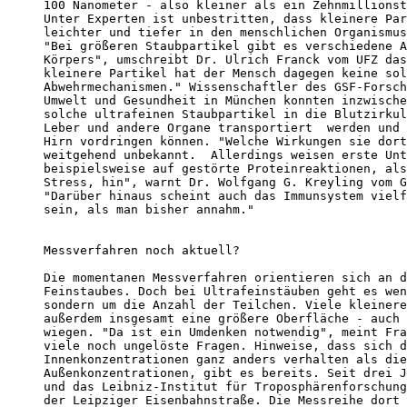
100 Nanometer - also kleiner als ein Zehnmillionst
Unter Experten ist unbestritten, dass kleinere Par
leichter und tiefer in den menschlichen Organismus
"Bei größeren Staubpartikel gibt es verschiedene A
Körpers", umschreibt Dr. Ulrich Franck vom UFZ das
kleinere Partikel hat der Mensch dagegen keine sol
Abwehrmechanismen." Wissenschaftler des GSF-Forsch
Umwelt und Gesundheit in München konnten inzwische
solche ultrafeinen Staubpartikel in die Blutzirkul
Leber und andere Organe transportiert  werden und 
Hirn vordringen können. "Welche Wirkungen sie dort
weitgehend unbekannt.  Allerdings weisen erste Unt
beispielsweise auf gestörte Proteinreaktionen, als
Stress, hin", warnt Dr. Wolfgang G. Kreyling vom G
"Darüber hinaus scheint auch das Immunsystem vielf
sein, als man bisher annahm."

Messverfahren noch aktuell?

Die momentanen Messverfahren orientieren sich an d
Feinstaubes. Doch bei Ultrafeinstäuben geht es wen
sondern um die Anzahl der Teilchen. Viele kleinere
außerdem insgesamt eine größere Oberfläche - auch 
wiegen. "Da ist ein Umdenken notwendig", meint Fra
viele noch ungelöste Fragen. Hinweise, dass sich d
Innenkonzentrationen ganz anders verhalten als die

Außenkonzentrationen, gibt es bereits. Seit drei J
und das Leibniz-Institut für Troposphärenforschung
der Leipziger Eisenbahnstraße. Die Messreihe dort 