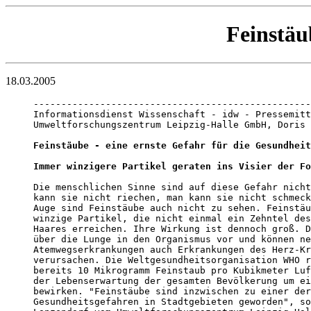
Feinstäu
18.03.2005
--------------------------------------------------
Informationsdienst Wissenschaft - idw - Pressemitt
Umweltforschungszentrum Leipzig-Halle GmbH, Doris 
Feinstäube - eine ernste Gefahr für die Gesundheit
Immer winzigere Partikel geraten ins Visier der Fo
Die menschlichen Sinne sind auf diese Gefahr nicht
kann sie nicht riechen, man kann sie nicht schmeck
Auge sind Feinstäube auch nicht zu sehen. Feinstäu
winzige Partikel, die nicht einmal ein Zehntel des
Haares erreichen. Ihre Wirkung ist dennoch groß. D
über die Lunge in den Organismus vor und können ne
Atemwegserkrankungen auch Erkrankungen des Herz-Kr
verursachen. Die Weltgesundheitsorganisation WHO r
bereits 10 Mikrogramm Feinstaub pro Kubikmeter Luf
der Lebenserwartung der gesamten Bevölkerung um ei
bewirken. "Feinstäube sind inzwischen zu einer der
Gesundheitsgefahren in Stadtgebieten geworden", so