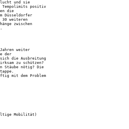
lucht und sie

 Tempolimits positiv

en die

m Düsseldorfer

 30 weiteren

hänge zwischen

.

Jahren weiter

e der

sich die Ausbreitung

irksam zu schützen?

n Stäube nötig? Die

tappe.

ftig mit dem Problem

ltige Mobilität)
