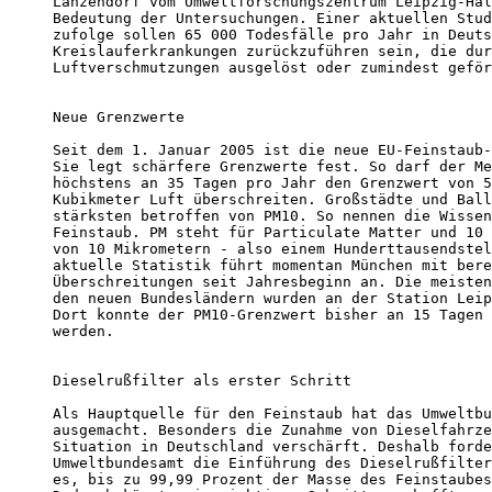
Lanzendorf vom Umweltforschungszentrum Leipzig-Hal
Bedeutung der Untersuchungen. Einer aktuellen Stud
zufolge sollen 65 000 Todesfälle pro Jahr in Deuts
Kreislauferkrankungen zurückzuführen sein, die dur
Luftverschmutzungen ausgelöst oder zumindest geför
Neue Grenzwerte

Seit dem 1. Januar 2005 ist die neue EU-Feinstaub-
Sie legt schärfere Grenzwerte fest. So darf der Me
höchstens an 35 Tagen pro Jahr den Grenzwert von 5
Kubikmeter Luft überschreiten. Großstädte und Ball
stärksten betroffen von PM10. So nennen die Wissen
Feinstaub. PM steht für Particulate Matter und 10 
von 10 Mikrometern - also einem Hunderttausendstel
aktuelle Statistik führt momentan München mit bere
Überschreitungen seit Jahresbeginn an. Die meisten
den neuen Bundesländern wurden an der Station Leip
Dort konnte der PM10-Grenzwert bisher an 15 Tagen 
werden.

Dieselrußfilter als erster Schritt

Als Hauptquelle für den Feinstaub hat das Umweltbu
ausgemacht. Besonders die Zunahme von Dieselfahrze
Situation in Deutschland verschärft. Deshalb forde
Umweltbundesamt die Einführung des Dieselrußfilter
es, bis zu 99,99 Prozent der Masse des Feinstaubes