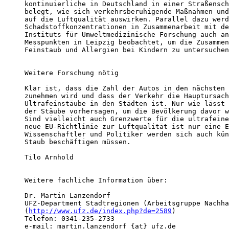
kontinuierliche in Deutschland in einer Straßensch
belegt, wie sich verkehrsberuhigende Maßnahmen und
auf die Luftqualität auswirken. Parallel dazu werd
Schadstoffkonzentrationen in Zusammenarbeit mit de
Instituts für Umweltmedizinische Forschung auch an
Messpunkten in Leipzig beobachtet, um die Zusammen
Feinstaub und Allergien bei Kindern zu untersuchen
Weitere Forschung nötig

Klar ist, dass die Zahl der Autos in den nächsten 
zunehmen wird und dass der Verkehr die Hauptursach
Ultrafeinstäube in den Städten ist. Nur wie lässt 
der Stäube vorhersagen, um die Bevölkerung davor w
Sind vielleicht auch Grenzwerte für die ultrafeine
neue EU-Richtlinie zur Luftqualität ist nur eine E
Wissenschaftler und Politiker werden sich auch kün
Staub beschäftigen müssen.

Tilo Arnhold

Weitere fachliche Information über:

Dr. Martin Lanzendorf

UFZ-Department Stadtregionen (Arbeitsgruppe Nachha
(
http://www.ufz.de/index.php?de=2589
)

Telefon: 0341-235-2733

e-mail: martin.lanzendorf {at} ufz.de
