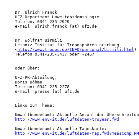
Dr. Ulrich Franck

UFZ-Department Umweltepidemiologie

Telefon: 0341-235-2929

e-mail: ulrich.franck {at} ufz.de

Dr. Wolfram Birmili

Leibniz-Institut für Troposphärenforschung

<
http://www.tropos.de/INFO/personal/birmili.html
)

Telefon 0341-235-3437 oder -2467

oder über:

UFZ-PR-Abteilung,

Doris Böhme

Telefon: 0341-235-2278

e-mail: presse {at} ufz.de

Links zum Thema:

http://www.env-it.de/luftdaten/trsyear.fwd
http://www.env-it.de/luftdaten/map.fwd?measComp=PM