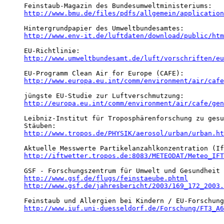
http://www.bmu.de/files/pdfs/allgemein/application
http://www.env-it.de/luftdaten/download/public/htm
http://www.umweltbundesamt.de/luft/vorschriften/eu
http://www.europa.eu.int/comm/environment/air/cafe
http://europa.eu.int/comm/environment/air/cafe/gen
Leibniz-Institut für Troposphärenforschung zu gesu
http://www.tropos.de/PHYSIK/aerosol/urban/urban.ht
http://iftwetter.tropos.de:8083/METEODAT/Meteo_IFT
http://www.gsf.de/flugs/feinstaeube.phtml
http://www.gsf.de/jahresbericht/2003/169_172_2003.
http://www.iuf.uni-duesseldorf.de/Forschung/FT3_A6