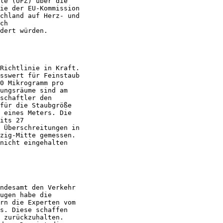
le (UFZ) über die

ie der EU-Kommission

chland auf Herz- und

ch

dert würden.

Richtlinie in Kraft.

sswert für Feinstaub

0 Mikrogramm pro

ungsräume sind am

schaftler den

für die Staubgröße

 eines Meters. Die

its 27

 Überschreitungen in

zig-Mitte gemessen.

nicht eingehalten

ndesamt den Verkehr

ugen habe die

rn die Experten vom

s. Diese schaffen

 zurückzuhalten.
