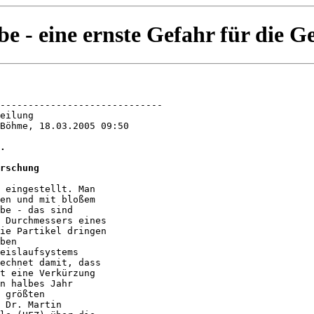
be - eine ernste Gefahr für die G
-----------------------------

eilung

Böhme, 18.03.2005 09:50

.

rschung
 eingestellt. Man

en und mit bloßem

be - das sind

 Durchmessers eines

ie Partikel dringen

ben

eislaufsystems

echnet damit, dass

t eine Verkürzung

n halbes Jahr

 größten

 Dr. Martin
