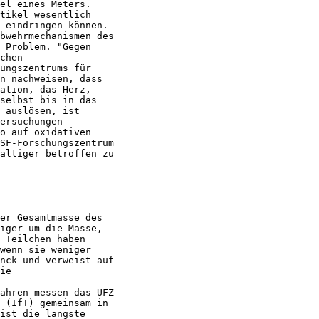
el eines Meters.

tikel wesentlich

 eindringen können.

bwehrmechanismen des

 Problem. "Gegen

chen

ungszentrums für

n nachweisen, dass

ation, das Herz,

selbst bis in das

 auslösen, ist

ersuchungen

o auf oxidativen

SF-Forschungszentrum

ältiger betroffen zu

er Gesamtmasse des

iger um die Masse,

 Teilchen haben

wenn sie weniger

nck und verweist auf

ie

ahren messen das UFZ

 (IfT) gemeinsam in

ist die längste
