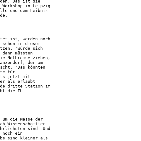
den. Das ist die

 Workshop in Leipzig

lle und dem Leibniz-

de.

tet ist, werden noch

 schon in diesem

tzen. "Würde sich

 dann müssten

ie Notbremse ziehen,

anzendorf, der am

scht. "Das könnten

te für

ts jetzt mit

er als erlaubt

de dritte Station im

ht die EU-

 um die Masse der

ch Wissenschaftler

hrlichsten sind. Und

 noch ein

be sind kleiner als
