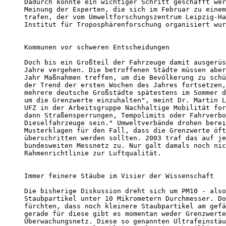
Dadurch könnte ein wichtiger Schritt geschafft wer
Meinung der Experten, die sich im Februar zu einem
trafen, der vom Umweltforschungszentrum Leipzig-Ha
Institut für Troposphärenforschung organisiert wur
Kommunen vor schweren Entscheidungen

Doch bis ein Großteil der Fahrzeuge damit ausgerüs
Jahre vergehen. Die betroffenen Städte müssen aber
Jahr Maßnahmen treffen, um die Bevölkerung zu schü
der Trend der ersten Wochen des Jahres fortsetzen,
mehrere deutsche Großstädte spätestens im Sommer d
um die Grenzwerte einzuhalten", meint Dr. Martin L
UFZ in der Arbeitsgruppe Nachhaltige Mobilität for
dann Straßensperrungen, Tempolimits oder Fahrverbo
Dieselfahrzeuge sein." Umweltverbände drohen berei
Musterklagen für den Fall, dass die Grenzwerte öft
überschritten werden sollten. 2003 traf das auf je
bundesweiten Messnetz zu. Nur galt damals noch nic
Rahmenrichtlinie zur Luftqualität.

Immer feinere Stäube im Visier der Wissenschaft

Die bisherige Diskussion dreht sich um PM10 - also
Staubpartikel unter 10 Mikrometern Durchmesser. Do
fürchten, dass noch kleinere Staubpartikel am gefä
gerade für diese gibt es momentan weder Grenzwerte
Überwachungsnetz. Diese so genannten Ultrafeinstäu