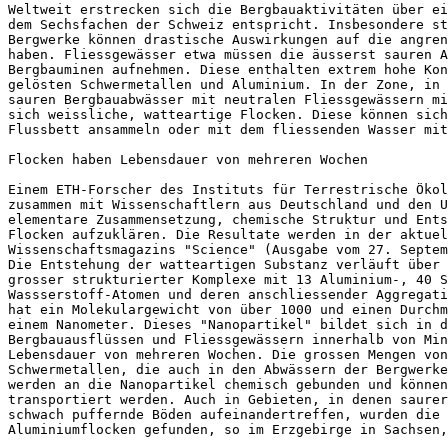
Weltweit erstrecken sich die Bergbauaktivitäten über ei
dem Sechsfachen der Schweiz entspricht. Insbesondere st
Bergwerke können drastische Auswirkungen auf die angren
haben. Fliessgewässer etwa müssen die äusserst sauren A
Bergbauminen aufnehmen. Diese enthalten extrem hohe Kon
gelösten Schwermetallen und Aluminium. In der Zone, in 
sauren Bergbauabwässer mit neutralen Fliessgewässern mi
sich weissliche, watteartige Flocken. Diese können sich
Flussbett ansammeln oder mit dem fliessenden Wasser mit
Flocken haben Lebensdauer von mehreren Wochen

Einem ETH-Forscher des Instituts für Terrestrische Ökol
zusammen mit Wissenschaftlern aus Deutschland und den U
elementare Zusammensetzung, chemische Struktur und Ents
Flocken aufzuklären. Die Resultate werden in der aktuel
Wissenschaftsmagazins "Science" (Ausgabe vom 27. Septem
Die Entstehung der watteartigen Substanz verläuft über 
grosser strukturierter Komplexe mit 13 Aluminium-, 40 S
Wassserstoff-Atomen und deren anschliessender Aggregati
hat ein Molekulargewicht von über 1000 und einen Durchm
einem Nanometer. Dieses "Nanopartikel" bildet sich in d
Bergbauausflüssen und Fliessgewässern innerhalb von Min
Lebensdauer von mehreren Wochen. Die grossen Mengen von
Schwermetallen, die auch in den Abwässern der Bergwerke
werden an die Nanopartikel chemisch gebunden und können
transportiert werden. Auch in Gebieten, in denen saurer
schwach puffernde Böden aufeinandertreffen, wurden die 
Aluminiumflocken gefunden, so im Erzgebirge in Sachsen,