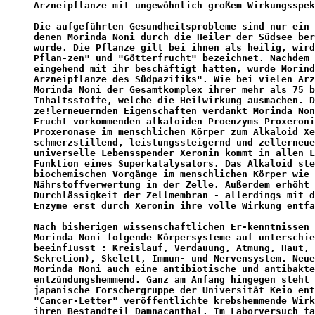
Arzneipflanze mit ungewöhnlich großem Wirkungsspek
Die aufgeführten Gesundheitsprobleme sind nur ein 
denen Morinda Noni durch die Heiler der Südsee ber
wurde. Die Pflanze gilt bei ihnen als heilig, wird
Pflan-zen" und "Götterfrucht" bezeichnet. Nachdem 
eingehend mit ihr beschäftigt hatten, wurde Morind
Arzneipflanze des Südpazifiks". Wie bei vielen Arz
Morinda Noni der Gesamtkomplex ihrer mehr als 75 b
Inhaltsstoffe, welche die Heilwirkung ausmachen. D
ze!lerneuernden Eigenschaften verdankt Morinda Non
Frucht vorkommenden alkaloiden Proenzyms Proxeroni
Proxeronase im menschlichen Körper zum Alkaloid Xe
schmerzstillend, leistungssteigernd und zellerneue
universelle Lebensspender Xeronin kommt in allen L
Funktion eines Superkatalysators. Das Alkaloid ste
biochemischen Vorgänge im menschlichen Körper wie 
Nährstoffverwertung in der Zelle. Außerdem erhöht 
Durchlässigkeit der Zellmembran - allerdings mit d
Enzyme erst durch Xeronin ihre volle Wirkung entfa
Nach bisherigen wissenschaftlichen Er-kenntnissen 
Morinda Noni folgende Körpersysteme auf unterschie
beeinfIusst : Kreislauf, Verdauung, Atmung, Haut, 
Sekretion), Skelett, Immun- und Nervensystem. Neue
Morinda Noni auch eine antibiotische und antibakte
entzündungshemmend. Ganz am Anfang hingegen steht 
japanische Forschergruppe der Universität Keio ent
"Cancer-Letter" veröffentlichte krebshemmende Wirk
ihren Bestandteil Damnacanthal. Im Laborversuch fa