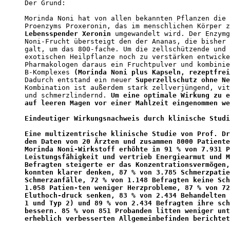
Der Grund: 

Morinda Noni hat von allen bekannten Pflanzen die 
Proenzyms Proxeronin, das im menschlichen Körper z
Lebensspender Xeronin
 umgewandelt wird. Der Enzymg
Noni-Frucht übersteigt den der Ananas, die bisher 
galt, um das 800-fache. Um die zellschützende und 
exotischen Heilpflanze noch zu verstärken entwicke
Pharmakologen daraus ein Fruchtpulver und kombinie
B-Komplexes 
(Morinda Noni plus Kapseln, rezeptfrei
Dadurch entstand ein neuer 
Superzellschutz ohne Ne
Kombination ist außerdem stark zellverjüngend, vit
und schmerzlindernd. 
Um eine optimale Wirkung zu e
auf leeren Magen vor einer Mahlzeit eingenommen we
Eindeutiger Wirkungsnachweis durch klinische Studi
Eine multizentrische klinische Studie von Prof. Dr
den Daten von 20 Ärzten und zusammen 8000 Patiente
Morinda Noni-Wirkstoff erhöhte in 91 % von 7.931 P
Leistungsfähigkeit und vertrieb Energiearmut und M
Befragten steigerte er das Konzentrationsvermögen,
konnten klarer denken, 87 % von 3.785 Schmerzpatie
Schmerzanfälle, 72 % von 1.148 Befragten keine Sch
1.058 Patien-ten weniger Herzprobleme, 87 % von 72
Eluthoch-druck senken, 83 % von 2.434 Behandelten 
1 und Typ 2) und 89 % von 2.434 Befragten ihre sch
bessern. 85 % von 851 Probanden litten weniger unt
erheblich verbesserten Allgemeinbefinden berichtet