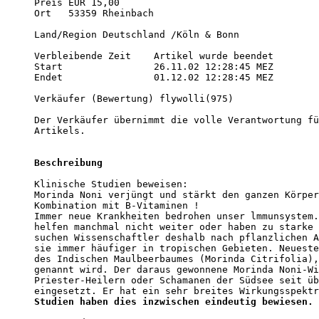
Preis EUR 15,00 

Ort   53359 Rheinbach

Land/Region Deutschland /Köln & Bonn

Verbleibende Zeit    Artikel wurde beendet 

Start                26.11.02 12:28:45 MEZ 

Endet                01.12.02 12:28:45 MEZ 

Verkäufer (Bewertung) flywolli(975)

Der Verkäufer übernimmt die volle Verantwortung fü
Artikels. 

Beschreibung 
Klinische Studien beweisen: 

Morinda Noni verjüngt und stärkt den ganzen Körper
Kombination mit B-Vitaminen ! 

Immer neue Krankheiten bedrohen unser lmmunsystem.
helfen manchmal nicht weiter oder haben zu starke 
suchen Wissenschaftler deshalb nach pflanzlichen A
sie immer häufiger in tropischen Gebieten. Neueste
des Indischen Maulbeerbaumes (Morinda Citrifolia),
genannt wird. Der daraus gewonnene Morinda Noni-Wi
Priester-Heilern oder Schamanen der Südsee seit üb
eingesetzt. Er hat ein sehr breites Wirkungsspektr
Studien haben dies inzwischen eindeutig bewiesen.