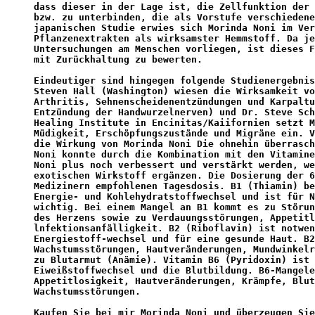
dass dieser in der Lage ist, die Zellfunktion der 
bzw. zu unterbinden, die als Vorstufe verschiedene
japanischen Studie erwies sich Morinda Noni im Ver
Pflanzenextrakten als wirksamster Hemmstoff. Da je
Untersuchungen am Menschen vorliegen, ist dieses F
mit Zurückhaltung zu bewerten.
Eindeutiger sind hingegen folgende Studienergebnis
Steven Hall (Washington) wiesen die Wirksamkeit vo
Arthritis, Sehnenscheidenentzündungen und Karpaltu
Entzündung der Handwurzelnerven) und Dr. Steve Sch
Healing Institute in Encinitas/Kaiifornien setzt M
Müdigkeit, Erschöpfungszustände und Migräne ein. V
die Wirkung von Morinda Noni Die ohnehin überrasch
Noni konnte durch die Kombination mit den Vitamine
Noni plus noch verbessert und verstärkt werden, we
exotischen Wirkstoff ergänzen. Die Dosierung der 6
Medizinern empfohlenen Tagesdosis. B1 (Thiamin) be
Energie- und Kohlehydratstoffwechsel und ist für N
wichtig. Bei einem Mangel an B1 kommt es zu Störun
des Herzens sowie zu Verdauungsstörungen, Appetitl
lnfektionsanfälligkeit. B2 (Riboflavin) ist notwen
Energiestoff-wechsel und für eine gesunde Haut. B2
Wachstumsstörungen, Hautveränderungen, Mundwinkelr
zu Blutarmut (Anämie). Vitamin B6 (Pyridoxin) ist 
Eiweißstoffwechsel und die Blutbildung. B6-Mangele
Appetitlosigkeit, Hautveränderungen, Krämpfe, Blut
Wachstumsstörungen.
Kaufen Sie bei mir Morinda Noni und überzeugen Sie