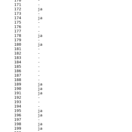
170       - 

171       - 

172       ja

173       - 

174       ja

175       - 

176       - 

177       - 

178       ja

179       - 

180       ja

181       - 

182       - 

183       - 

184       - 

185       - 

186       - 

187       - 

188       - 

189       ja

190       ja

191       ja

192       - 

193       - 

194       - 

195       ja

196       ja

197       - 

198       ja

199       ja
