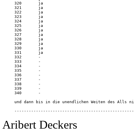
320       ja

321       ja

322       ja

323       ja

324       ja

325       ja

326       ja

327       ja

328       ja

329       ja

330       ja

331       ja

332       - 

333       - 

334       - 

335       - 

336       - 

337       - 

338       - 

339       - 

340       - 

und dann bis in die unendlichen Weiten des Alls ni
--------------------------------------------------
Aribert Deckers