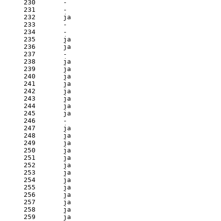
230       - 

231       - 

232       ja

233       - 

234       - 

235       ja

236       ja

237       - 

238       ja

239       ja

240       ja

241       ja

242       ja

243       ja

244       ja

245       ja

246       - 

247       ja

248       ja

249       ja

250       ja

251       ja

252       ja

253       ja

254       ja

255       ja

256       ja

257       ja

258       ja

259       ja
