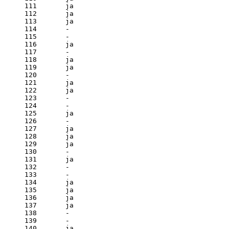
111       ja

112       ja

113       ja

114       - 

115       - 

116       ja

117       - 

118       ja

119       ja

120       - 

121       ja

122       ja

123       - 

124       - 

125       ja

126       - 

127       ja

128       ja

129       ja

130       - 

131       ja

132       - 

133       - 

134       ja

135       ja

136       ja

137       ja

138       - 

139       - 

140       ja
