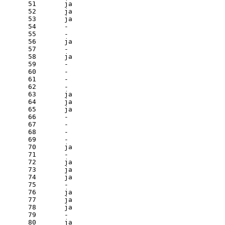
 51       ja

 52       ja

 53       ja

 54       - 

 55       - 

 56       ja

 57       - 

 58       ja

 59       - 

 60       - 

 61       - 

 62       - 

 63       ja

 64       ja

 65       ja

 66       - 

 67       - 

 68       - 

 69       - 

 70       ja

 71       - 

 72       ja

 73       ja

 74       ja

 75       - 

 76       ja

 77       ja

 78       ja

 79       - 

 80       ja
