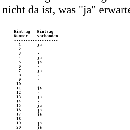
nicht da ist, was "ja" erwarte
--------------------------------------------------
Eintrag   Eintrag 

Nummer    vorhanden

-------------------

  1       ja

  2       - 

  3       - 

  4       ja

  5       ja

  6       - 

  7       ja

  8       - 

  9       - 

 10       - 

 11       ja

 12       - 

 13       ja

 14       - 

 15       ja

 16       ja

 17       ja

 18       - 

 19       ja

 20       ja
