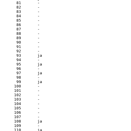
 81       - 

 82       - 

 83       - 

 84       - 

 85       - 

 86       - 

 87       - 

 88       - 

 89       - 

 90       - 

 91       - 

 92       - 

 93       ja

 94       - 

 95       ja

 96       - 

 97       ja

 98       - 

 99       ja

100       - 

101       - 

102       - 

103       - 

104       - 

105       - 

106       - 

107       - 

108       ja

109       - 

110       ja
