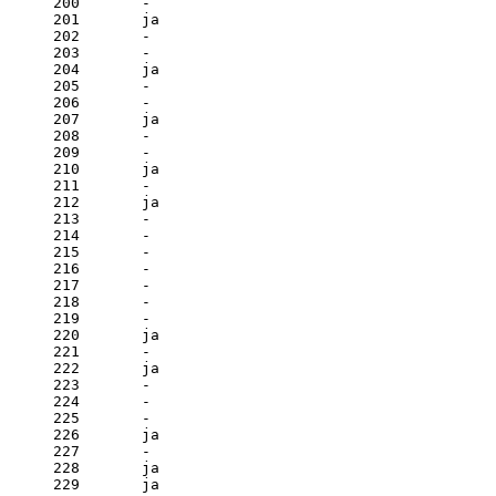
200       - 

201       ja

202       - 

203       - 

204       ja

205       - 

206       - 

207       ja

208       - 

209       - 

210       ja

211       - 

212       ja

213       - 

214       - 

215       - 

216       - 

217       - 

218       - 

219       - 

220       ja

221       - 

222       ja

223       - 

224       - 

225       - 

226       ja

227       - 

228       ja

229       ja
