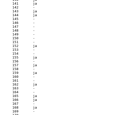
141       ja

142       - 

143       ja

144       ja

145       - 

146       - 

147       - 

148       - 

149       - 

150       - 

151       - 

152       ja

153       - 

154       - 

155       ja

156       - 

157       ja

158       - 

159       ja

160       - 

161       - 

162       ja

163       - 

164       - 

165       ja

166       ja

167       - 

168       ja

169       - 
