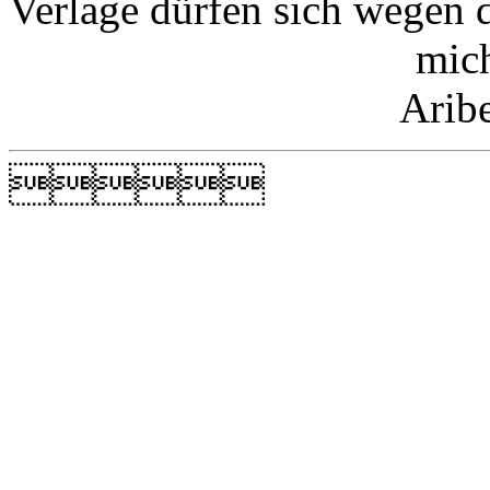
Verlage dürfen sich wegen 
mic
Arib
