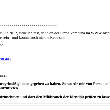
-----------------------------
5.12.2012, stelle ich fest, daß von der Firma Verdelina im WWW nichts
sein - und konnte auch nie die Rede sein!
009
em-aus/
eisen:
nregelmäßigkeiten gegeben zu haben. So wurde mir von Personen b
ufzutreten.
aufzunehmen und dort den Mißbrauch der Identität prüfen zu lasse