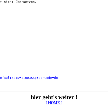
t nicht übersetzen. 

efault&BID=11003&SprachCode=de
hier geht's weiter !
[
HOME
]