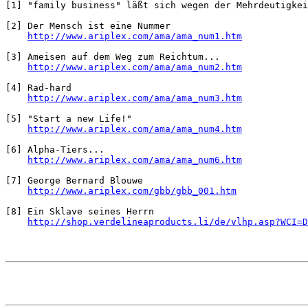
[1] "family business" läßt sich wegen der Mehrdeutigkei
[2] Der Mensch ist eine Nummer

http://www.ariplex.com/ama/ama_num1.htm
[3] Ameisen auf dem Weg zum Reichtum...

http://www.ariplex.com/ama/ama_num2.htm
[4] Rad-hard

http://www.ariplex.com/ama/ama_num3.htm
[5] "Start a new Life!"

http://www.ariplex.com/ama/ama_num4.htm
[6] Alpha-Tiers... 

http://www.ariplex.com/ama/ama_num6.htm
[7] George Bernard Blouwe

http://www.ariplex.com/gbb/gbb_001.htm
[8] Ein Sklave seines Herrn

http://shop.verdelineaproducts.li/de/vlhp.asp?WCI=D