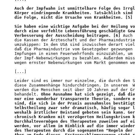
Auch der Impfwahn ist unmittelbare Folge des Irrgl
Körper eindringende Krankheiten. Tatsächlich sind 
die Folge, nicht die Ursache von Krankheiten. [5]
Sie haben eine wichtige Aufgabe bei der Heilung vo
durch eine verfehlte Lebensführung geschädigte Gew
Verbesserung der Ausscheidung beitragen. [6]
 Auch 
die Kassen der Ärzteschaft und der Pharmaindustrie
umzukippen: In den USA sind inzwischen derart viel
daß die Pharmaindustrie vom Gesetzgeber gezwungen 
Impfungen in einen Feuerwehrfonds einzuzahlen, um 
der Impf-Nebenwirkungen zu bezahlen. Außerdem müss
wegen ernster Nebenwirkungen vom Markt genommen we
[...]

Leider sind es immer nur einzelne, die durch den S
diese Zusammenhänge hindurchdringen. In unserem  W
werden die Menschen seit über 10 Jahren auf der Gr
behandelt. 
Ohne Ausnahme hat sich gezeigt, daß die
nur eine wunderbar transparente Theorie, sondern e
sind, die sich in der Praxis ausnahmslos bestätigt
Selbstheilung zwar sehr dramatisch, häufig sogar l
weshalb ärztlicher Beistand geboten sein kann. Ger
chronisch Kranken mit verzögerten Heilungskrisen k
Durchhaltevermögen des Therapeuten zuweilen auf ei
werden, vor allem im Hinblick auf die immer wieder
des Therapeuten durch die sogenannten "Regeln der 
Aber am Ende dieser  Erstverschlimmerungen steht r