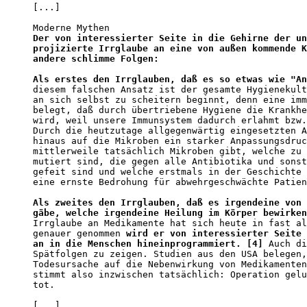
[...]

Der von interessierter Seite in die Gehirne der un
projizierte Irrglaube an eine von außen kommende K
andere schlimme Folgen:

Als erstes den Irrglauben, daß es so etwas wie "An
diesem falschen Ansatz ist der gesamte Hygienekult
an sich selbst zu scheitern beginnt, denn eine imm
belegt, daß durch übertriebene Hygiene die Krankhe
wird, weil unsere Immunsystem dadurch erlahmt bzw.
Durch die heutzutage allgegenwärtig eingesetzten A
hinaus auf die Mikroben ein starker Anpassungsdruc
mittlerweile tatsächlich Mikroben gibt, welche zu 
mutiert sind, die gegen alle Antibiotika und sonst
gefeit sind und welche erstmals in der Geschichte 
eine ernste Bedrohung für abwehrgeschwächte Patien
Als zweites den Irrglauben, daß es irgendeine von 
gäbe, welche irgendeine Heilung im Körper bewirken
Irrglaube an Medikamente hat sich heute in fast al
genauer genommen 
wird er von interessierter Seite 
an in die Menschen hineinprogrammiert. [4]
 Auch di
Spätfolgen zu zeigen. Studien aus den USA belegen,
Todesursache auf die Nebenwirkung von Medikamenten
stimmt also inzwischen tatsächlich: Operation gelu
tot. 

[...]
