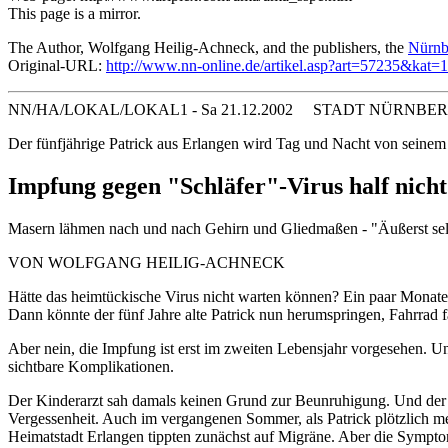
This page is a mirror.
The Author, Wolfgang Heilig-Achneck, and the publishers, the
Nürnb
Original-URL:
http://www.nn-online.de/artikel.asp?art=57235&kat=
NN/HA/LOKAL/LOKAL1 - Sa 21.12.2002 STADT NÜRNBE
Der fünfjährige Patrick aus Erlangen wird Tag und Nacht von seinem 
Impfung gegen "Schläfer"-Virus half nich
Masern lähmen nach und nach Gehirn und Gliedmaßen - "Äußerst selt
VON WOLFGANG HEILIG-ACHNECK
Hätte das heimtückische Virus nicht warten können? Ein paar Monat
Dann könnte der fünf Jahre alte Patrick nun herumspringen, Fahrrad f
Aber nein, die Impfung ist erst im zweiten Lebensjahr vorgesehen. Un
sichtbare Komplikationen.
Der Kinderarzt sah damals keinen Grund zur Beunruhigung. Und der B
Vergessenheit. Auch im vergangenen Sommer, als Patrick plötzlich me
Heimatstadt Erlangen tippten zunächst auf Migräne. Aber die Symptom