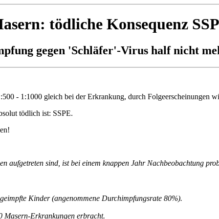
asern: tödliche Konsequenz SS
pfung gegen 'Schläfer'-Virus half nicht m
1:500 - 1:1000 gleich bei der Erkrankung, durch Folgeerscheinungen w
bsolut tödlich ist: SSPE.
en!
n aufgetreten sind, ist bei einem knappen Jahr Nachbeobachtung prob
 ungeimpfte Kinder (angenommene Durchimpfungsrate 80%).
00 Masern-Erkrankungen erbracht.