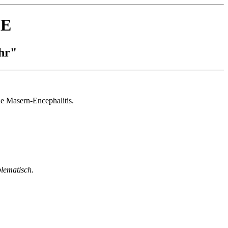
PE
ehr"
ie Masern-Encephalitis.
lematisch.