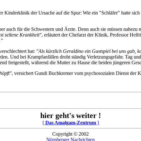
Kinderklinik der Ursache auf die Spur: Wie ein "Schläfer" hatte sich 
 aber auch für die Schwestern und Ärzte. Denn auch sie müssen nahezu
rst seltene Krankheit"
, erläutert der Chefarzt der Klinik, Professor Helf
."
verschlechtert hat:
"Als kürzlich Geraldino ein Gastspiel bei uns gab, 
rden. Und bei Krampfanfällen droht ständig Verletzungsgefahr. Tag und 
nd freigestellt, während die Mutter zu Hause die beiden jüngeren Gesc
höpft"
, versichert Gundi Buchkremer vom psychosozialen Dienst der K
hier geht's weiter !
[
Das Amalgam-Zentrum
]
Copyright © 2002
Nürnberger Nachrichten