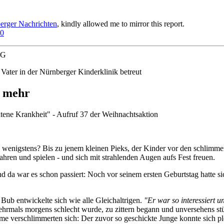
erger Nachrichten
, kindly allowed me to mirror this report.
10
RG
Vater in der Nürnberger Kinderklinik betreut
t mehr
ene Krankheit" - Aufruf 37 der Weihnachtsaktion
e wenigstens? Bis zu jenem kleinen Pieks, der Kinder vor den schlim
ahren und spielen - und sich mit strahlenden Augen aufs Fest freuen.
d da war es schon passiert: Noch vor seinem ersten Geburtstag hatte si
ub entwickelte sich wie alle Gleichaltrigen.
"Er war so interessiert u
hrmals morgens schlecht wurde, zu zittern begann und unversehens stü
e verschlimmerten sich: Der zuvor so geschickte Junge konnte sich plö