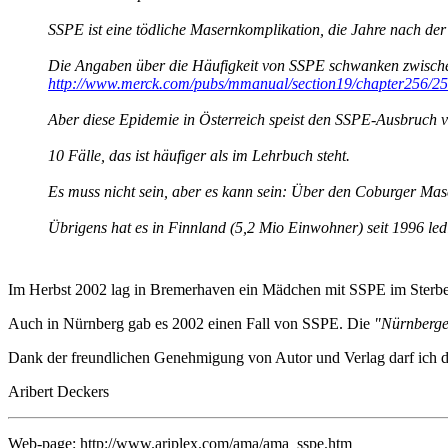
SSPE ist eine tödliche Masernkomplikation, die Jahre nach der
Die Angaben über die Häufigkeit von SSPE schwanken zwische
http://www.merck.com/pubs/mmanual/section19/chapter256/25
Aber diese Epidemie in Österreich speist den SSPE-Ausbruch v
10 Fälle, das ist häufiger als im Lehrbuch steht.
Es muss nicht sein, aber es kann sein: Über den Coburger Mas
Übrigens hat es in Finnland (5,2 Mio Einwohner) seit 1996 le
Im Herbst 2002 lag in Bremerhaven ein Mädchen mit SSPE im Sterb
Auch in Nürnberg gab es 2002 einen Fall von SSPE. Die
"Nürnberge
Dank der freundlichen Genehmigung von Autor und Verlag darf ich di
Aribert Deckers
Web-page: http://www.ariplex.com/ama/ama_sspe.htm