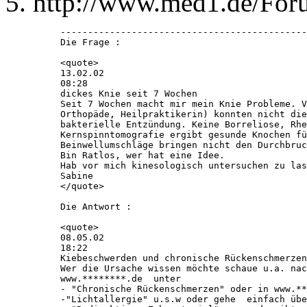
http://www.med1.de/Foru
---------------------------------------------
Die Frage : 

<quote>

13.02.02

08:28

dickes Knie seit 7 Wochen 

Seit 7 Wochen macht mir mein Knie Probleme. V
Orthopäde, Heilpraktikerin) konnten nicht die
bakterielle Entzündung. Keine Borreliose, Rhe
Kernspinntomografie ergibt gesunde Knochen fü
Beinwellumschläge bringen nicht den Durchbruc
Bin Ratlos, wer hat eine Idee.

Hab vor mich kinesologisch untersuchen zu las
Sabine

</quote>

Die Antwort : 

<quote>

08.05.02

18:22

Kiebeschwerden und chronische Rückenschmerzen
Wer die Ursache wissen möchte schaue u.a. nac
www.********.de  unter 

- "Chronische Rückenschmerzen" oder in www.**
-"Lichtallergie" u.s.w oder gehe  einfach übe