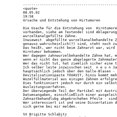
---------------------------------------------
<quote>

08.05.02

19:58

Ursache und Entstehung von Hirtumoren 

Die Usache für die Entstehung von  Hirntumore
vorhanden, siehe am Textende) sind Ablagerung
wurzelkanalgefüllte Zähne. 

Inwieweit  abgefüllte wurzelkanalbehandelte Z
genauso wahrscheinlich(?) sind, steht noch zu
Das heißt, wer nicht beim Zahnarzt war, wird 
Hirntumor bekommen.

Wer dagegen zahnwurzelbehandelte Zähne hat, m
wenn er nicht das ganze abgelagerte Zahnmater
Wer das nicht tut, hat ziemlich sicher eine t
Ich selber leite inzwisschen seit  n e u n Ja
hauptsächlich jedoch über den Galle-Blasen - 
Devitalisationspaste TOXAVIT, hinzu kommt meh
Wuzelfüllmaterial aus einigen Zähnen erfolgre
Dies funktioniert jedoch nur durch ein selbst
Ausleitungsverfahren.

Der überwiegende Teil der Partikel mit Austri
Datumsangaben, einschließlich einer ausgeleit
Zahnaztbehandlubg abgebrochehen Pfeile - sind
Wer interessiert ist und seine Dissertation d
sich gerne bei mir melden.

SV Brigitte Schlabitz
