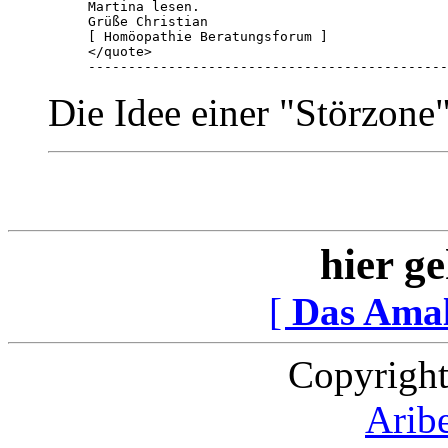
Martina lesen.

Grüße Christian

[ Homöopathie Beratungsforum ]

</quote>

---------------------------------------------
Die Idee einer "Störzone
hier ge
[
Das Ama
Copyright
Arib