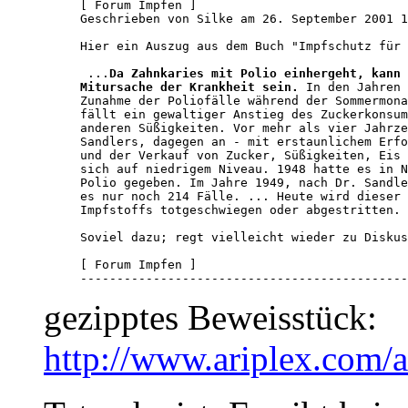
[ Forum Impfen ]

Geschrieben von Silke am 26. September 2001 1
Hier ein Auszug aus dem Buch "Impfschutz für 
 ...
Da Zahnkaries mit Polio einhergeht, kann 
Mitursache der Krankheit sein.
 In den Jahren 
Zunahme der Poliofälle während der Sommermona
fällt ein gewaltiger Anstieg des Zuckerkonsum
anderen Süßigkeiten. Vor mehr als vier Jahrze
Sandlers, dagegen an - mit erstaunlichem Erfo
und der Verkauf von Zucker, Süßigkeiten, Eis 
sich auf niedrigem Niveau. 1948 hatte es in N
Polio gegeben. Im Jahre 1949, nach Dr. Sandle
es nur noch 214 Fälle. ... Heute wird dieser 
Impfstoffs totgeschwiegen oder abgestritten.

Soviel dazu; regt vielleicht wieder zu Diskus
[ Forum Impfen ]

---------------------------------------------
gezipptes Beweisstück:
http://www.ariplex.com