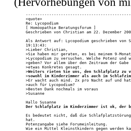
(Hervorhebungen von mi
---------------------------------------------
<quote>

Re: Lycopodium 

[ Homöopathie Beratungsforum ] 

Geschrieben von Christian am 22. Dezember 200
Als Antwort auf: Lycopodium geschrieben von S
19:13:43:

>Lieber Christian,

>Sie haben mir geraten, es bei meinem 9-Monat
>Lycopodium zu versuchen. Welche Potenz und w
>geben? Vor allem über den Zeitraum der Gabe 
>etwas Konkretes gesagt.

>
Weiters rieten Sie uns, den Schlafplatz zu 
>
sowohl im Kinderzimmer als auch im Schlafzim
>Er wacht auch mind. 2x pro Nacht auf und hat
>auch für Lycopodium?

>Besten Dank nochmals im voraus

>Susanne

Der Schlafplatz im Kinderzimmer ist ok, der b
Es bedeutet nicht, daß die Schlafplatzstörung
hat.

Potenzangabe siehe Forumeinleitung.

Wie ein Mittel Kleinstkindern gegen werden ka