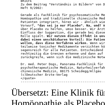
BRIEFE

Zu dem Beitrag "Verständnis in Bildern" von D
Heft 9/2002:

Gerade als Fachklinik für psychosomatische Me
Homöopathie und traditionelle chinesische Med
Patienten integriert, hören wir - ähnlich wie
Vorwurf, 
"das sei ja nur Placebo". Na, und?
 W
über Placebo zu helfen, umso besser. Wir Ärzt
Einfluss der Suggestion, die gerade bei diese
Rolle spielt. 
Wir nutzen diesen Effekt in uns
dabei einen unschätzbaren Vorteil: Die Patien
wollen, dass diese Verfahren wirken.
 Wenn wir
teilweise toxischer Medikamente verzichten kö
segensreich für alle Patienten. Entscheidend 
rechtzeitig die Grenzen erkenne und dann auf 
zurückgreife, wenn sich die medizinische Notw
Dr. med. Peter Dogs, Panorama-Fachklinik für 
psychotherapeutische Medizin, Naturheilverfah
chinesische Medizin, 88175 Scheidegg/Allgäu 

(c)Deutscher Ärzte-Verlag

</quote>

---------------------------------------------
Übersetzt: Eine Klinik fü
Homöopathie als Placebo 