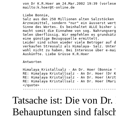
von Dr K.R.Hoer am 24.Mar.2002 19:39 (vorlese
mailto:k.hoer@t-online.de

Liebe Bonnie,

Salz aus den 250 Millionen alten Salzstöcken 
Arzneimittel, sondern "nur" ein äusserst wert
Sinne des Wortes. Es beinhaltet ALLE bisher i
macht somit die Einnahme von sog. Nahrungserg
Selen überflüssig. Wir empfehlen es grundsätz
eine günstige Bezugsquelle ermittelt.

Leider sind schon wieder viele Betrüger auf d
verkaufen Streusalz als Himalaya- Salz. Unter
wohl nicht zu haben. Bei Interesse über e-mai
Auskünfte. Liebe Grüsse K.R.Hoer

Antworten

Himalaya Kristallsalz - An Dr. Hoer (Bonnie '
RE: Himalaya Kristallsalz - An Dr. Hoer (Dr K
RE: Himalaya Kristallsalz - An Dr. Hoer (Arzt
RE: Himalaya Kristallsalz - An Dr. Hoer (Mari
</quote>

---------------------------------------------
Tatsache ist: Die von Dr
Behauptungen sind falsc