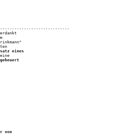
-----------------------------

erdankt 

m 

rinkmann" 

ten 

satz eines 

geheuert
r von 
