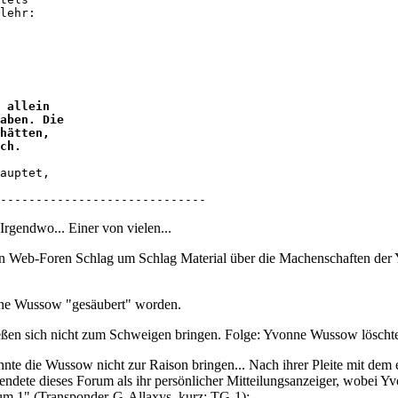
lehr: 

 allein 

aben. Die 

hätten, 

ch.
auptet, 

-----------------------------
rgendwo... Einer von vielen...
n Web-Foren Schlag um Schlag Material über die Machenschaften der 
nne Wussow "gesäubert" worden.
ßen sich nicht zum Schweigen bringen. Folge: Yvonne Wussow löschte
te die Wussow nicht zur Raison bringen... Nach ihrer Pleite mit dem ei
o endete dieses Forum als ihr persönlicher Mitteilungsanzeiger, wobei Y
rum 1" (Transponder-G-Allaxys, kurz: TG-1):