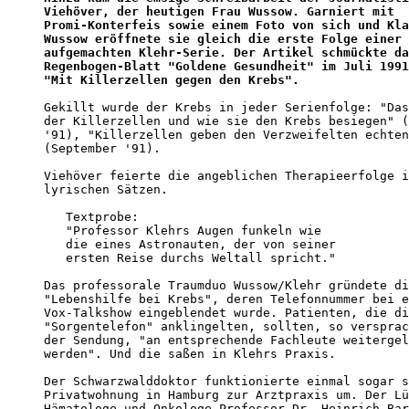
Viehöver, der heutigen Frau Wussow. Garniert mit 

Promi-Konterfeis sowie einem Foto von sich und Kla
Wussow eröffnete sie gleich die erste Folge einer 
aufgemachten Klehr-Serie. Der Artikel schmückte da
Regenbogen-Blatt "Goldene Gesundheit" im Juli 1991
"Mit Killerzellen gegen den Krebs".
Gekillt wurde der Krebs in jeder Serienfolge: "Das
der Killerzellen und wie sie den Krebs besiegen" (
'91), "Killerzellen geben den Verzweifelten echten
(September '91). 

Viehöver feierte die angeblichen Therapieerfolge i
lyrischen Sätzen. 

   Textprobe:

   "Professor Klehrs Augen funkeln wie 

   die eines Astronauten, der von seiner

   ersten Reise durchs Weltall spricht."

Das professorale Traumduo Wussow/Klehr gründete di
"Lebenshilfe bei Krebs", deren Telefonnummer bei e
Vox-Talkshow eingeblendet wurde. Patienten, die di
"Sorgentelefon" anklingelten, sollten, so versprac
der Sendung, "an entsprechende Fachleute weitergel
werden". Und die saßen in Klehrs Praxis.

Der Schwarzwalddoktor funktionierte einmal sogar s
Privatwohnung in Hamburg zur Arztpraxis um. Der Lü
Hämatologe und Onkologe Professor Dr. Heinrich Bar