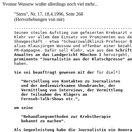
Yvonne Wussow wußte allerdings noch viel mehr...
"Stern", Nr. 17, 18.4.1996, Seite 268
(Hervorhebungen von mir)
--------------------------------------------------
Seinen steilen Aufstieg zum gefeierten Krebsarzt v
Klehr vor allem dem Einsatz von Prominenten aus de
Showgeschäft - etwa "Schwarzwaldklinik-Professor B
alias Klausjürgen Wussow und offenbar einer bezahl
PR-Kampagne. Dafür soll Klehr, wie aus dem 
Schrift
Anwaltes an das Landgericht München I
prominente "Journalistin aus der Klatschpresse" an
haben. 

Sie sei beauftragt gewesen mit der
 für die[*] 

"Herstellung von Kontakten zu Journalisten

   und der medienwirksamen Showbranche, der 

   Vermittlung von Interviews, der Vermittlung 

   der Teilnahme des Klägers an 

   Fernseh-Talk-Shows etc.", 

um seine 

   "Behandlungsmethoden zur Krebstherapie 

   bekannt zu machen". 

Als Gegenleistung habe die Journalistin ein Honora