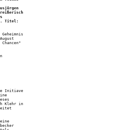
usjürgen 

reißerisch 

s 

. Titel: 

 Geheimnis 

August 

 Chancen" 

n 

e Initiave 

ine 

eses 

h Klehr in 

eitet 

eine 

becker 

tels 
