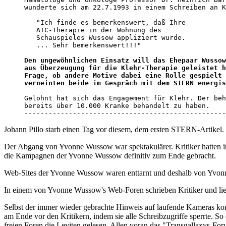
wunderte sich am 22.7.1993 in einem Schreiben an K
   "Ich finde es bemerkenswert, daß Ihre 

   ATC-Therapie in der Wohnung des 

   Schauspieles Wussow appliziert wurde. 

   ... Sehr bemerkenswert!!!"

Den ungewöhnlichen Einsatz will das Ehepaar Wussow
aus Überzeugung für die Klehr-Therapie geleistet h
Frage, ob andere Motive dabei eine Rolle gespielt 
verneinten beide im Gespräch mit dem STERN energis
Gelohnt hat sich das Engagement für Klehr. Der beh
bereits über 10.000 Kranke behandelt zu haben.

--------------------------------------------------
Johann Pillo starb einen Tag vor diesem, dem ersten STERN-Artikel. I
Der Abgang von Yvonne Wussow war spektakulärer. Kritiker hatten i
die Kampagnen der Yvonne Wussow definitiv zum Ende gebracht.
Web-Sites der Yvonne Wussow waren enttarnt und deshalb von Yvo
In einem von Yvonne Wussow's Web-Foren schrieben Kritiker und lie
Selbst der immer wieder gebrachte Hinweis auf laufende Kameras konn
am Ende vor den Kritikern, indem sie alle Schreibzugriffe sperrte. S
freien Foren die Leviten gelesen. Allen voran das "Transgallaxys-Fo