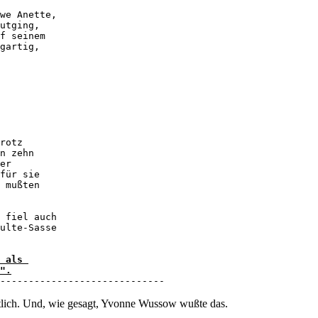
 

we Anette, 

utging, 

f seinem 

gartig, 

rotz 

n zehn 

er 

für sie 

 mußten 

 fiel auch 

ulte-Sasse 

 als 

".
------------------------------
utlich. Und, wie gesagt, Yvonne Wussow wußte das.