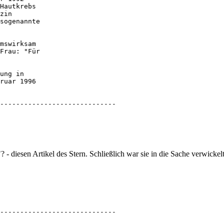
Hautkrebs 

zin 

sogenannte 

mswirksam 

Frau: "Für 

ung in 

ruar 1996 

 

-----------------------------
- diesen Artikel des Stern. Schließlich war sie in die Sache verwickelt
-----------------------------
