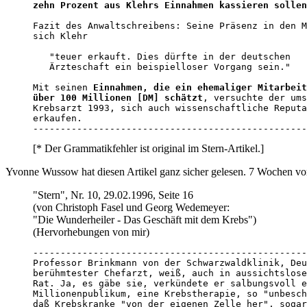
zehn Prozent aus Klehrs Einnahmen kassieren sollen
Fazit des Anwaltschreibens: Seine Präsenz in den M
sich Klehr 

   "teuer erkauft. Dies dürfte in der deutschen 

   Ärzteschaft ein beispielloser Vorgang sein."

Mit seinen 
Einnahmen, die ein ehemaliger Mitarbeit
über 100 Millionen [DM] schätzt
, versuchte der ums
Krebsarzt 1993, sich auch wissenschaftliche Reputa
erkaufen. 

--------------------------------------------------
[* Der Grammatikfehler ist original im Stern-Artikel.]
Yvonne Wussow hat diesen Artikel ganz sicher gelesen. 7 Wochen vorh
"Stern", Nr. 10, 29.02.1996, Seite 16
(von Christoph Fasel und Georg Wedemeyer:
"Die Wunderheiler - Das Geschäft mit dem Krebs")
(Hervorhebungen von mir)
--------------------------------------------------
Professor Brinkmann von der Schwarzwaldklinik, Deu
berühmtester Chefarzt, weiß, auch in aussichtslose
Rat. Ja, es gäbe sie, verkündete er salbungsvoll e
Millionenpublikum, eine Krebstherapie, so "unbesch
daß Krebskranke "von der eigenen Zelle her", sogar