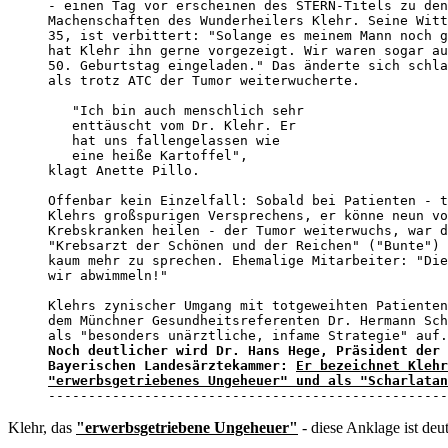
- einen Tag vor erscheinen des STERN-Titels zu den
Machenschaften des Wunderheilers Klehr. Seine Witt
35, ist verbittert: "Solange es meinem Mann noch g
hat Klehr ihn gerne vorgezeigt. Wir waren sogar au
50. Geburtstag eingeladen." Das änderte sich schla
als trotz ATC der Tumor weiterwucherte. 

   "Ich bin auch menschlich sehr 

   enttäuscht vom Dr. Klehr. Er 

   hat uns fallengelassen wie 

   eine heiße Kartoffel", 

klagt Anette Pillo.

Offenbar kein Einzelfall: Sobald bei Patienten - t
Klehrs großspurigen Versprechens, er könne neun vo
Krebskranken heilen - der Tumor weiterwuchs, war d
"Krebsarzt der Schönen und der Reichen" ("Bunte") 
kaum mehr zu sprechen. Ehemalige Mitarbeiter: "Die
wir abwimmeln!"

Klehrs zynischer Umgang mit totgeweihten Patienten
dem Münchner Gesundheitsreferenten Dr. Hermann Sch
Noch deutlicher wird Dr. Hans Hege, Präsident der 

Bayerischen Landesärztekammer: 
Er bezeichnet Klehr
"erwerbsgetriebenes Ungeheuer" und als "Scharlatan

-------------------------------------------------
Klehr, das
"erwerbsgetriebene Ungeheuer"
- diese Anklage ist de