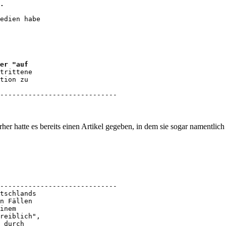
.
edien habe 

er "auf 

trittene 

tion zu 

-----------------------------
er hatte es bereits einen Artikel gegeben, in dem sie sogar namentlic
-----------------------------

tschlands 

n Fällen 

inem 

reiblich", 

 durch 
