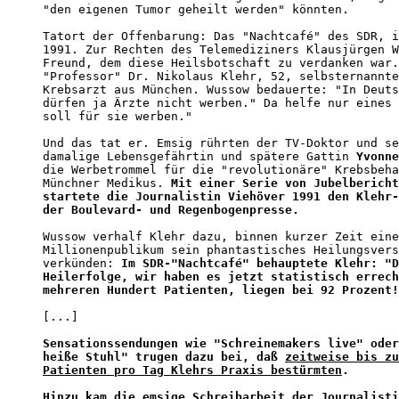
"den eigenen Tumor geheilt werden" könnten.

Tatort der Offenbarung: Das "Nachtcafé" des SDR, i
1991. Zur Rechten des Telemediziners Klausjürgen W
Freund, dem diese Heilsbotschaft zu verdanken war.
"Professor" Dr. Nikolaus Klehr, 52, selbsternannte
Krebsarzt aus München. Wussow bedauerte: "In Deuts
dürfen ja Ärzte nicht werben." Da helfe nur eines 
soll für sie werben."

Und das tat er. Emsig rührten der TV-Doktor und se
damalige Lebensgefährtin und spätere Gattin 
Yvonne
die Werbetrommel für die "revolutionäre" Krebsbeha
Münchner Medikus. 
Mit einer Serie von Jubelbericht
startete die Journalistin Viehöver 1991 den Klehr-
der Boulevard- und Regenbogenpresse.
Wussow verhalf Klehr dazu, binnen kurzer Zeit eine
Millionenpublikum sein phantastisches Heilungsvers
verkünden: 
Im SDR-"Nachtcafé" behauptete Klehr: "D
Heilerfolge, wir haben es jetzt statistisch errech
mehreren Hundert Patienten, liegen bei 92 Prozent!
[...]

Sensationssendungen wie "Schreinemakers live" oder
heiße Stuhl" trugen dazu bei, daß 
zeitweise bis zu
Patienten pro Tag Klehrs Praxis bestürmten
. 

Hinzu kam die emsige Schreibarbeit der Journalisti