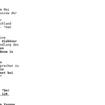
m Mai 

ussow der 

 

r 

chland 

- "man 

ine 

 Viehöver
ndlung des 

en 

Boom in 

m 

prechen zu 

ie 

net bei 

"
 "Der 

 120 

n Yvonne 
