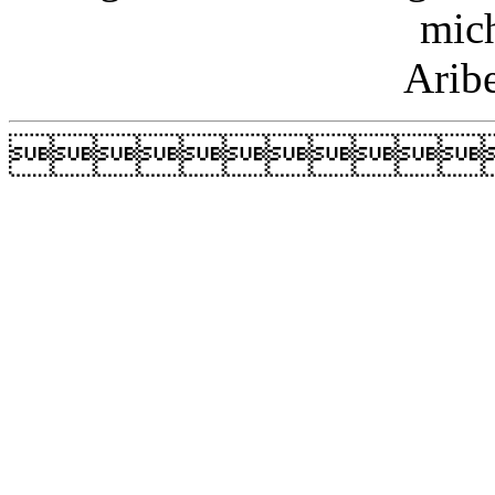
mic
Arib
