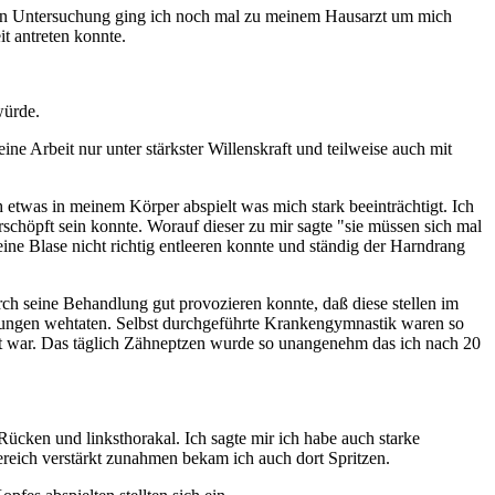
hen Untersuchung ging ich noch mal zu meinem Hausarzt um mich
it antreten konnte.
würde.
ine Arbeit nur unter stärkster Willenskraft und teilweise auch mit
etwas in meinem Körper abspielt was mich stark beeinträchtigt. Ich
chöpft sein konnte. Worauf dieser zu mir sagte "sie müssen sich mal
ne Blase nicht richtig entleeren konnte und ständig der Harndrang
 seine Behandlung gut provozieren konnte, daß diese stellen im
ungen wehtaten. Selbst durchgeführte Krankengymnastik waren so
öpft war. Das täglich Zähneptzen wurde so unangenehm das ich nach 20
cken und linksthorakal. Ich sagte mir ich habe auch starke
eich verstärkt zunahmen bekam ich auch dort Spritzen.