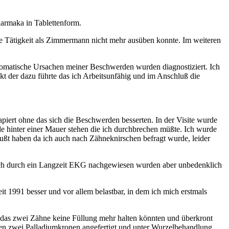
armaka in Tablettenform.
e Tätigkeit als Zimmermann nicht mehr ausüben konnte. Im weiteren
somatische Ursachen meiner Beschwerden wurden diagnostiziert. Ich
 der dazu führte das ich Arbeitsunfähig und im Anschluß die
iert ohne das sich die Beschwerden besserten. In der Visite wurde
 hinter einer Mauer stehen die ich durchbrechen müßte. Ich wurde
ußt haben da ich auch nach Zähneknirschen befragt wurde, leider
 auch durch ein Langzeit EKG nachgewiesen wurden aber unbedenklich
 1991 besser und vor allem belastbar, in dem ich mich erstmals
ir das zwei Zähne keine Füllung mehr halten könnten und überkront
den zwei Palladiumkronen angefertigt und unter Wurzelbehandlung