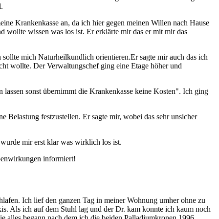
.
 meine Krankenkasse an, da ich hier gegen meinen Willen nach Hause
wollte wissen was los ist. Er erklärte mir das er mit mir das
sollte mich Naturheilkundlich orientieren.Er sagte mir auch das ich
icht wollte. Der Verwaltungschef ging eine Etage höher und
hen lassen sonst übernimmt die Krankenkasse keine Kosten". Ich ging
 Belastung festzustellen. Er sagte mir, wobei das sehr unsicher
urde mir erst klar was wirklich los ist.
benwirkungen informiert!
hlafen. Ich lief den ganzen Tag in meiner Wohnung umher ohne zu
axis. Als ich auf dem Stuhl lag und der Dr. kam konnte ich kaum noch
ie alles begann nach dem ich die beiden Palladiumkronen 1996