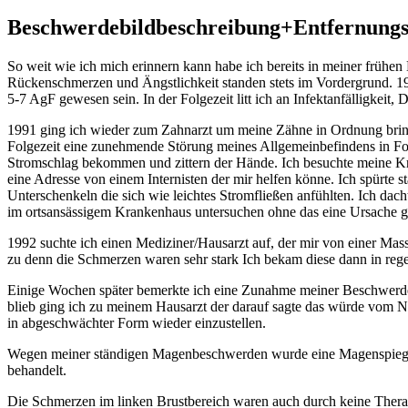
Beschwerdebildbeschreibung+Entfernungs
So weit wie ich mich erinnern kann habe ich bereits in meiner frühe
Rückenschmerzen und Ängstlichkeit standen stets im Vordergrund. 19
5-7 AgF gewesen sein. In der Folgezeit litt ich an Infektanfälligkei
1991 ging ich wieder zum Zahnarzt um meine Zähne in Ordnung bring
Folgezeit eine zunehmende Störung meines Allgemeinbefindens in Fo
Stromschlag bekommen und zittern der Hände. Ich besuchte meine Kr
eine Adresse von einem Internisten der mir helfen könne. Ich spürte 
Unterschenkeln die sich wie leichtes Stromfließen anfühlten. Ich dac
im ortsansässigem Krankenhaus untersuchen ohne das eine Ursache 
1992 suchte ich einen Mediziner/Hausarzt auf, der mir von einer Mas
zu denn die Schmerzen waren sehr stark Ich bekam diese dann in rege
Einige Wochen später bemerkte ich eine Zunahme meiner Beschwerden
blieb ging ich zu meinem Hausarzt der darauf sagte das würde vom 
in abgeschwächter Form wieder einzustellen.
Wegen meiner ständigen Magenbeschwerden wurde eine Magenspiegelu
behandelt.
Die Schmerzen im linken Brustbereich waren auch durch keine Ther