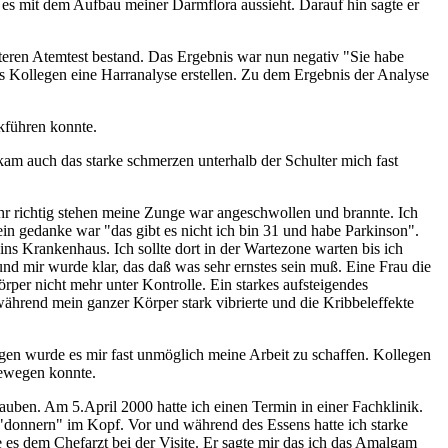
e es mit dem Aufbau meiner Darmflora aussieht. Darauf hin sagte er
iteren Atemtest bestand. Das Ergebnis war nun negativ "Sie habe
es Kollegen eine Harranalyse erstellen. Zu dem Ergebnis der Analyse
ckführen konnte.
am auch das starke schmerzen unterhalb der Schulter mich fast
hr richtig stehen meine Zunge war angeschwollen und brannte. Ich
n gedanke war "das gibt es nicht ich bin 31 und habe Parkinson".
s Krankenhaus. Ich sollte dort in der Wartezone warten bis ich
und mir wurde klar, das daß was sehr ernstes sein muß. Eine Frau die
örper nicht mehr unter Kontrolle. Ein starkes aufsteigendes
hrend mein ganzer Körper stark vibrierte und die Kribbeleffekte
gen wurde es mir fast unmöglich meine Arbeit zu schaffen. Kollegen
bewegen konnte.
auben. Am 5.April 2000 hatte ich einen Termin in einer Fachklinik.
"donnern" im Kopf. Vor und während des Essens hatte ich starke
 es dem Chefarzt bei der Visite. Er sagte mir das ich das Amalgam