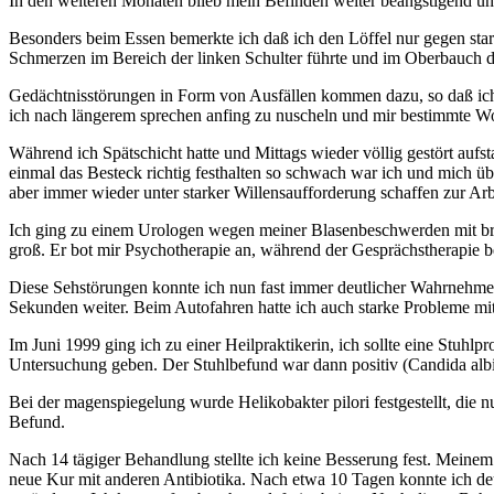
In den weiteren Monaten blieb mein Befinden weiter beängstigend un
Besonders beim Essen bemerkte ich daß ich den Löffel nur gegen stark
Schmerzen im Bereich der linken Schulter führte und im Oberbauch di
Gedächtnisstörungen in Form von Ausfällen kommen dazu, so daß ich 
ich nach längerem sprechen anfing zu nuscheln und mir bestimmte Wort
Während ich Spätschicht hatte und Mittags wieder völlig gestört aufst
einmal das Besteck richtig festhalten so schwach war ich und mich übe
aber immer wieder unter starker Willensaufforderung schaffen zur Arb
Ich ging zu einem Urologen wegen meiner Blasenbeschwerden mit br
groß. Er bot mir Psychotherapie an, während der Gesprächstherapie b
Diese Sehstörungen konnte ich nun fast immer deutlicher Wahrnehme
Sekunden weiter. Beim Autofahren hatte ich auch starke Probleme mit
Im Juni 1999 ging ich zu einer Heilpraktikerin, ich sollte eine Stuh
Untersuchung geben. Der Stuhlbefund war dann positiv (Candida al
Bei der magenspiegelung wurde Helikobakter pilori festgestellt, di
Befund.
Nach 14 tägiger Behandlung stellte ich keine Besserung fest. Meinem 
neue Kur mit anderen Antibiotika. Nach etwa 10 Tagen konnte ich deu