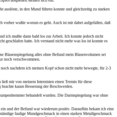
es abspielten stellten sich ein.
kt auslöste, in den Mund führen konnte und gleichzeitig zu starken
 vorher wußte worum es geht. Auch ist mir dabei aufgefallen, daß
und ich mußte dann bald los zur Arbeit. Ich konnte jedoch nicht
t geschlafen hatte. Ich verstand nicht mehr was los ist konnte es
ne Blasenspiegelung alles ohne Befund mein Blasenvolumen sei
s nur noch verschwommen.
, noch nachdem ich meinen Kopf schon nicht mehr bewegte, für 2-3
 ließ mir von meinem Internisten einen Termin für diese
ng brachte kaum Besserung der Beschwerden.
inem Pumpenhemmer behandelt wurden. Die Darmspiegelung war ohne
te ein und der Befund war wiederum positiv. Daraufhin bekam ich eine
der ständige faulige Mundgeschmack in einen starken Metallgeschmack