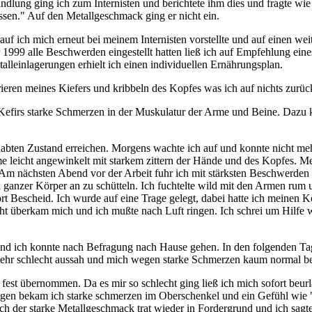
andlung ging ich zum Internisten und berichtete ihm dies und fragte wi
ssen." Auf den Metallgeschmack ging er nicht ein.
uf ich mich erneut bei meinem Internisten vorstellte und auf einen we
r 1999 alle Beschwerden eingestellt hatten ließ ich auf Empfehlung ein
leinlagerungen erhielt ich einen individuellen Ernährungsplan.
rieren meines Kiefers und kribbeln des Kopfes was ich auf nichts zurü
Kefirs starke Schmerzen in der Muskulatur der Arme und Beine. Dazu k
abten Zustand erreichen. Morgens wachte ich auf und konnte nicht me
leicht angewinkelt mit starkem zittern der Hände und des Kopfes. Mei
 nächsten Abend vor der Arbeit fuhr ich mit stärksten Beschwerden in
n ganzer Körper an zu schütteln. Ich fuchtelte wild mit den Armen rum 
rt Bescheid. Ich wurde auf eine Trage gelegt, dabei hatte ich meinen K
überkam mich und ich mußte nach Luft ringen. Ich schrei um Hilfe wä
und ich konnte nach Befragung nach Hause gehen. In den folgenden Ta
h sehr schlecht aussah und mich wegen starke Schmerzen kaum normal 
fest übernommen. Da es mir so schlecht ging ließ ich mich sofort beurl
agen bekam ich starke schmerzen im Oberschenkel und ein Gefühl wie 
ch der starke Metallgeschmack trat wieder in Fordergrund und ich sagte