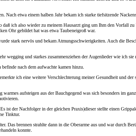
ieren. Nach etwa einem halben Jahr bekam ich starke tiefsitzende Nacke
 daß ich also wieder zu meinem Hausarzt ging um Ihm den Vorfall zu
linken Ohr gebildet hat was etwa Taubeneigroß war.
ch wurde stark nervös und bekam Atmungsschwierigkeiten. Auch die Bes
r wegging und starkes zusammenziehen der Augenlieder wie ich sie noc
ch befinde nach dem aufwachte kamen hinzu.
bemerkte ich eine weitere Verschlechterung meiner Gesundheit und de
ig warmes aufsteigen aus der Bauchgegend was sich besonders im ganze
otivieren.
s ist der Nachfolger in der gleichen Praxis)dieser stellte einen Gripp
e Tinktur.
lter. Das brennen strahlte dann in die Oberarme aus und war durch Ber
behandeln konnte.