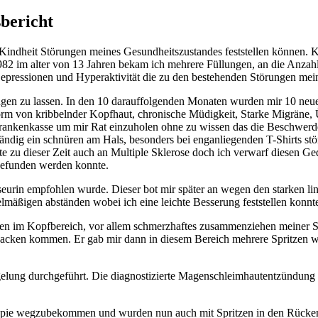
bericht
n Kindheit Störungen meines Gesundheitszustandes feststellen können. K
82 im alter von 13 Jahren bekam ich mehrere Füllungen, an die Anzahl
t, Depressionen und Hyperaktivität die zu den bestehenden Störungen me
en zu lassen. In den 10 darauffolgenden Monaten wurden mir 10 neue 
rm von kribbelnder Kopfhaut, chronische Müdigkeit, Starke Migräne, 
ankenkasse um mir Rat einzuholen ohne zu wissen das die Beschwerden
ständig ein schnüren am Hals, besonders bei enganliegenden T-Shirts st
hte zu dieser Zeit auch an Multiple Sklerose doch ich verwarf diesen 
gefunden werden konnte.
seurin empfohlen wurde. Dieser bot mir später an wegen den starken li
lmäßigen abständen wobei ich eine leichte Besserung feststellen konnt
 im Kopfbereich, vor allem schmerzhaftes zusammenziehen meiner Stri
Nacken kommen. Er gab mir dann in diesem Bereich mehrere Spritzen w
ng durchgeführt. Die diagnostizierte Magenschleimhautentzündung wu
apie wegzubekommen und wurden nun auch mit Spritzen in den Rücken