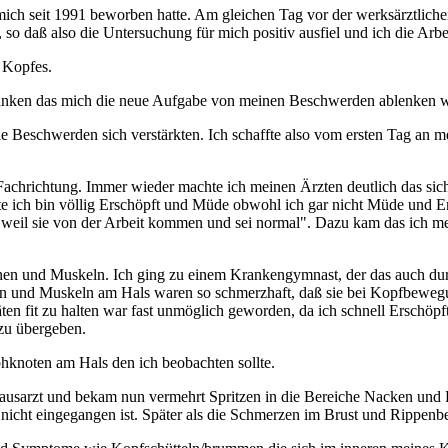
mich seit 1991 beworben hatte. Am gleichen Tag vor der werksärztlic
 so daß also die Untersuchung für mich positiv ausfiel und ich die Arbe
 Kopfes.
danken das mich die neue Aufgabe von meinen Beschwerden ablenken 
ie Beschwerden sich verstärkten. Ich schaffte also vom ersten Tag an me
achrichtung. Immer wieder machte ich meinen Ärzten deutlich das sich 
e ich bin völlig Erschöpft und Müde obwohl ich gar nicht Müde und Ers
t weil sie von der Arbeit kommen und sei normal". Dazu kam das ich mei
 und Muskeln. Ich ging zu einem Krankengymnast, der das auch durch
n und Muskeln am Hals waren so schmerzhaft, daß sie bei Kopfbeweg
täten fit zu halten war fast unmöglich geworden, da ich schnell Ersch
zu übergeben.
phknoten am Hals den ich beobachten sollte.
sarzt und bekam nun vermehrt Spritzen in die Bereiche Nacken und Rü
cht eingegangen ist. Später als die Schmerzen im Brust und Rippenber