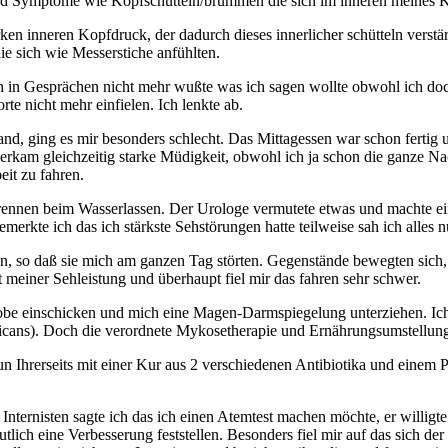
d Symptome wie Kopfschütteln/brummen die sich im inneren meines Kopf
en inneren Kopfdruck, der dadurch dieses innerlicher schütteln verstär
e sich wie Messerstiche anfühlten.
in Gesprächen nicht mehr wußte was ich sagen wollte obwohl ich doch
e nicht mehr einfielen. Ich lenkte ab.
and, ging es mir besonders schlecht. Das Mittagessen war schon fertig 
rkam gleichzeitig starke Müdigkeit, obwohl ich ja schon die ganze Nach
eit zu fahren.
ennen beim Wasserlassen. Der Urologe vermutete etwas und machte ei
emerkte ich das ich stärkste Sehstörungen hatte teilweise sah ich alle
n, so daß sie mich am ganzen Tag störten. Gegenstände bewegten sich
 meiner Sehleistung und überhaupt fiel mir das fahren sehr schwer.
lprobe einschicken und mich eine Magen-Darmspiegelung unterziehen. Ich
bicans). Doch die verordnete Mykosetherapie und Ernährungsumstellu
e nun Ihrerseits mit einer Kur aus 2 verschiedenen Antibiotika und e
Internisten sagte ich das ich einen Atemtest machen möchte, er willig
tlich eine Verbesserung feststellen. Besonders fiel mir auf das sich 