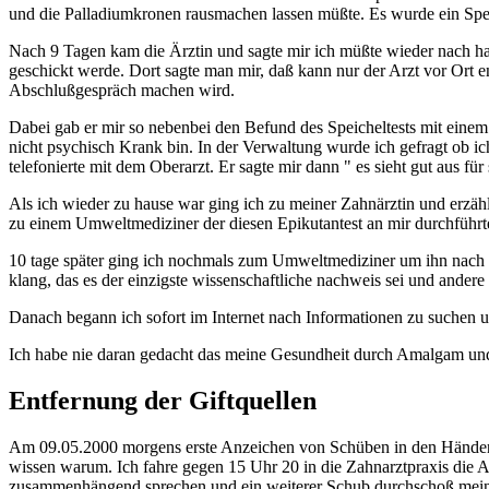
und die Palladiumkronen rausmachen lassen müßte. Es wurde ein Spei
Nach 9 Tagen kam die Ärztin und sagte mir ich müßte wieder nach hau
geschickt werde. Dort sagte man mir, daß kann nur der Arzt vor Ort en
Abschlußgespräch machen wird.
Dabei gab er mir so nebenbei den Befund des Speicheltests mit einem 
nicht psychisch Krank bin. In der Verwaltung wurde ich gefragt ob i
telefonierte mit dem Oberarzt. Er sagte mir dann " es sieht gut aus fü
Als ich wieder zu hause war ging ich zu meiner Zahnärztin und erzähl
zu einem Umweltmediziner der diesen Epikutantest an mir durchführte.
10 tage später ging ich nochmals zum Umweltmediziner um ihn nach die
klang, das es der einzigste wissenschaftliche nachweis sei und ander
Danach begann ich sofort im Internet nach Informationen zu suchen und
Ich habe nie daran gedacht das meine Gesundheit durch Amalgam und
Entfernung der Giftquellen
Am 09.05.2000 morgens erste Anzeichen von Schüben in den Händen. 
wissen warum. Ich fahre gegen 15 Uhr 20 in die Zahnarztpraxis die Adr
zusammenhängend sprechen und ein weiterer Schub durchschoß meinen