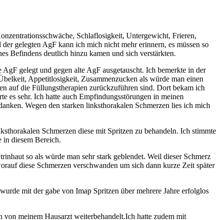
onzentrationsschwäche, Schlaflosigkeit, Untergewicht, Frieren,
 der gelegten AgF kann ich mich nicht mehr erinnern, es müssen so
ines Befindens deutlich hinzu kamen und sich verstärkten.
AgF gelegt und gegen alte AgF ausgetauscht. Ich bemerkte in der
Übelkeit, Appetitlosigkeit, Zusammenzucken als würde man einen
 auf die Füllungstherapien zurückzuführen sind. Dort bekam ich
örte es sehr. Ich hatte auch Empfindungsstörungen in meinen
Gedanken. Wegen den starken linksthorakalen Schmerzen lies ich mich
nksthorakalen Schmerzen diese mit Spritzen zu behandeln. Ich stimmte
e in diesem Bereich.
nhaut so als würde man sehr stark geblendet. Weil dieser Schmerz
orauf diese Schmerzen verschwanden um sich dann kurze Zeit später
rde mit der gabe von Imap Spritzen über mehrere Jahre erfolglos
 von meinem Hausarzt weiterbehandelt.Ich hatte zudem mit