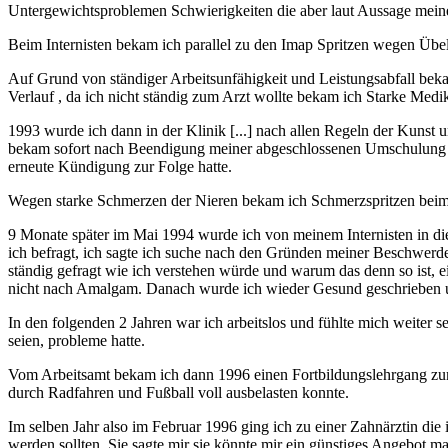
Untergewichtsproblemen Schwierigkeiten die aber laut Aussage meines
Beim Internisten bekam ich parallel zu den Imap Spritzen wegen Üb
Auf Grund von ständiger Arbeitsunfähigkeit und Leistungsabfall be
Verlauf , da ich nicht ständig zum Arzt wollte bekam ich Starke Med
1993 wurde ich dann in der Klinik [...] nach allen Regeln der Kuns
bekam sofort nach Beendigung meiner abgeschlossenen Umschulung ein
erneute Kündigung zur Folge hatte.
Wegen starke Schmerzen der Nieren bekam ich Schmerzspritzen beim 
9 Monate später im Mai 1994 wurde ich von meinem Internisten in di
ich befragt, ich sagte ich suche nach den Gründen meiner Beschwerd
ständig gefragt wie ich verstehen würde und warum das denn so ist, 
nicht nach Amalgam. Danach wurde ich wieder Gesund geschrieben und
In den folgenden 2 Jahren war ich arbeitslos und fühlte mich weite
seien, probleme hatte.
Vom Arbeitsamt bekam ich dann 1996 einen Fortbildungslehrgang zum 
durch Radfahren und Fußball voll ausbelasten konnte.
Im selben Jahr also im Februar 1996 ging ich zu einer Zahnärztin die
werden sollten. Sie sagte mir sie könnte mir ein günstiges Angebot