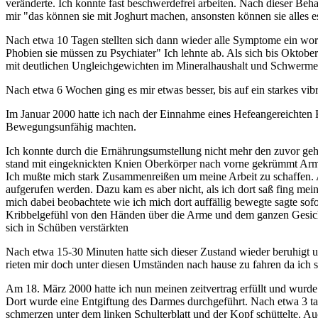
veränderte. Ich konnte fast beschwerdefrei arbeiten. Nach dieser Beh
mir "das können sie mit Joghurt machen, ansonsten können sie alles e
Nach etwa 10 Tagen stellten sich dann wieder alle Symptome ein wora
Phobien sie müssen zu Psychiater" Ich lehnte ab. Als sich bis Oktobe
mit deutlichen Ungleichgewichten im Mineralhaushalt und Schwermetal
Nach etwa 6 Wochen ging es mir etwas besser, bis auf ein starkes vib
Im Januar 2000 hatte ich nach der Einnahme eines Hefeangereichten 
Bewegungsunfähig machten.
Ich konnte durch die Ernährungsumstellung nicht mehr den zuvor geh
stand mit eingeknickten Knien Oberkörper nach vorne gekrümmt Arme 
Ich mußte mich stark Zusammenreißen um meine Arbeit zu schaffen. Am
aufgerufen werden. Dazu kam es aber nicht, als ich dort saß fing mei
mich dabei beobachtete wie ich mich dort auffällig bewegte sagte sofo
Kribbelgefühl von den Händen über die Arme und dem ganzen Gesicht 
sich in Schüben verstärkten
Nach etwa 15-30 Minuten hatte sich dieser Zustand wieder beruhigt 
rieten mir doch unter diesen Umständen nach hause zu fahren da ic
Am 18. März 2000 hatte ich nun meinen zeitvertrag erfüllt und wurde 
Dort wurde eine Entgiftung des Darmes durchgeführt. Nach etwa 3 t
schmerzen unter dem linken Schulterblatt und der Kopf schüttelte. Au