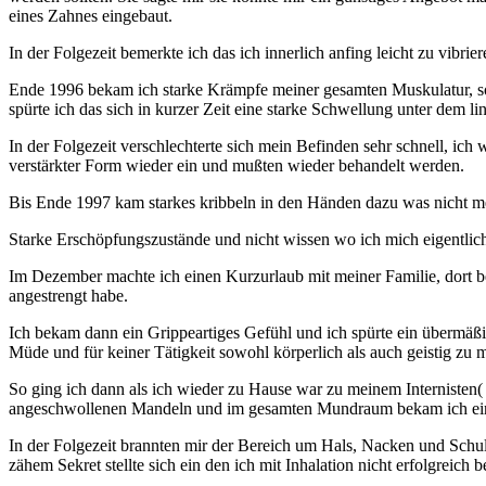
eines Zahnes eingebaut.
In der Folgezeit bemerkte ich das ich innerlich anfing leicht zu vibr
Ende 1996 bekam ich starke Krämpfe meiner gesamten Muskulatur, so
spürte ich das sich in kurzer Zeit eine starke Schwellung unter dem 
In der Folgezeit verschlechterte sich mein Befinden sehr schnell, i
verstärkter Form wieder ein und mußten wieder behandelt werden.
Bis Ende 1997 kam starkes kribbeln in den Händen dazu was nicht meh
Starke Erschöpfungszustände und nicht wissen wo ich mich eigentli
Im Dezember machte ich einen Kurzurlaub mit meiner Familie, dort 
angestrengt habe.
Ich bekam dann ein Grippeartiges Gefühl und ich spürte ein übermäß
Müde und für keiner Tätigkeit sowohl körperlich als auch geistig zu m
So ging ich dann als ich wieder zu Hause war zu meinem Internisten( E
angeschwollenen Mandeln und im gesamten Mundraum bekam ich ein
In der Folgezeit brannten mir der Bereich um Hals, Nacken und Schu
zähem Sekret stellte sich ein den ich mit Inhalation nicht erfolgreich 