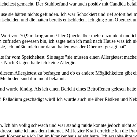
cheltest gemacht. Der Stuhlbefund war auch positiv mit Candida befall
se sie hätten nichts gefunden. Ich war Schockiert und rief sofort bei
tscheiden und die hatten bereits entschieden. Ich ging zum Oberarzt und 
Wert von 70,9 mikrogramm / liter Quecksilber mehr dazu nicht und ich 
ch zufrieden gewesen bin, ich sagte nein ich muß nach Hause was ich n
r sie, ich müßte mich nur daran halten was der Oberarzt gesagt hat".
te ihr vom Speicheltest. Sie sagte "sie müssen einen Allergietest mac
 Nach 3 tagen hatte ich keine Allergie.
sem Allergietest zu befragen und ob es andere Möglichkeiten gibt eine
e Methoden sind ihm nicht bekannt.
 wurde fündig. Als ich einen Bericht eines Betroffenen gelesen hatte w
 Palladium geschädigt wird! Ich wurde auch nie über Risiken und Ne
Ich bin völlig schwach und war ständig müde konnte jedoch nicht sc
esse hatte ich aus dem Internet. Mit letzter Kraft erreichte ich die Pr
 Körper wie ich Ihn im Krankenhaus erlebt hatte. Ich erzählte ihm w