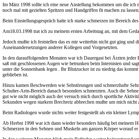
Im März 1998 sollte ich eine neue Anstellung bekommen um die ich 
noch mal mit gezielten Spritzen und Handgriffen fit machen zu lassen,
Beim Einstellungsgespräch hatte ich starke schmerzen im Bereich des
Am18.03.1998 trat ich zu meinem ersten Arbeitstag an, mit dem Ge
Jedoch mußte ich feststellen das es mir weiterhin nicht gut ging und d
Auseinandersetzungen anderer Kollegen und Vorgesetzten.
In den darauffolgenden Monaten war ich Dauergast bei Ärzten jeder F
saß mit geschlossenen Augen wie betrunken beim Internisten und sagt
unter die Sonnenbank legen . Ihr Blutzucker ist zu niedrig das komm
geblieben ist.
Hinzu kamen Beschwerden wie Sehstörungen und schmerzhafte Sehnen
Schulter-Arm-Bereich danach besonders schmerzten. Auch die Sehne
gut wie nicht möglich auch der versuch mich durch sportliche Aktivi
Sekunden wegen starkem Brechreiz abbrechen mußte um mich nicht 
Beim Radiologen wurde nichts weiter festgestellt als ein kleiner Lym
Ab Herbst 1998 war ich dann wieder besonders häufig bei meinem Hau
Schmerzen in den Sehnen und Muskeln am ganzen Körper worauf er ni