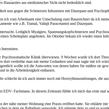
 Hausarztes aus medizinischer Sicht nicht bedenklich sind.
elkeit nun gegen die Schmerzen Infusionen mit Diazepam und Psychoph
kam ich vom Arbeitsamt eine Umschulung zum Bauzeichner da ich mein
ikamente wie z.B. Tramal, Valiqit Paracetamol und Diazepam.
t untersucht. Lediglich Myalgien, Spannungskopfschmerzen und Psycho
en Arbeitsplatz angeboten. Im Oktober bekam ich wieder einen Infekt
Internisten.
e Psychosomatische Klinik überwiesen. 9 Wochen wurde ich dort Therap
en dort verdrehte man mir meine Gedanken und man sagte mir ich würde
eigentlich wollte ich die Antworten von denen haben Sie müßen sie gew
 in die Arbeitslosigkeit entlassen.
r sehr schlecht da ich auch immer noch mit Herzrythmusstörungen, die
EDV- Fachmann. In diesem Zeitraum fühlte ich mich das erste mal seit
 in der nähe meiner Wohnung eine Praxis eröffnet hatte. Sie erklärte m
 machen in dem sie Palladium verwende. Ich stimmte dem zu und es wur