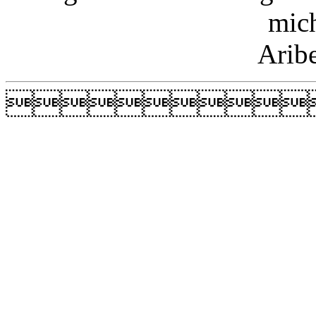
mic
Arib
