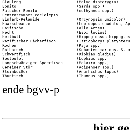
Blauleng                        (Molva dipterygia)  

Bonito                          (Sarda spp.)

Falscher Bonito                 (euthynnus spp.)

Centroscymnes coelolepis  

Einfarb-Pelamide                (Orcynopsis unicolor)

Haarschwänze                    (Lepidopus caudatus, Ap
Haifische                       (alle Arten)

Hecht                           (Esox lucius)  

Heilbutt                        (Hippoglossus hippoglos
Pazifischer Fächerfisch         (Istiophorus platypteru
Rochen                          (Raja spp.)  

Rotbarsch                       (Sebastes marinus, S. m
Schwertfisch                    (Xiphias gladius)

Seeteufel                       (Lophius spp.)  

Langschwänziger Speerfisch      (Makaira spp.)

Gemeiner Stör                   (Acipenser spp.)  

Steinbeißer                     (Anarhichas lupus)  

Thunfisch                       (Thunnus spp.)  
ende bgvv-p
hier ge