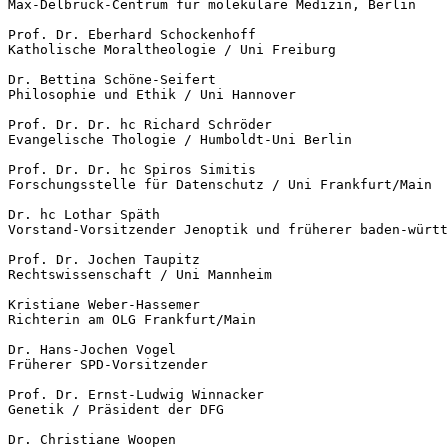
Max-Delbrück-Centrum für molekulare Medizin, Berlin 

Prof. Dr. Eberhard Schockenhoff

Katholische Moraltheologie / Uni Freiburg 

Dr. Bettina Schöne-Seifert

Philosophie und Ethik / Uni Hannover 

Prof. Dr. Dr. hc Richard Schröder

Evangelische Thologie / Humboldt-Uni Berlin 

Prof. Dr. Dr. hc Spiros Simitis

Forschungsstelle für Datenschutz / Uni Frankfurt/Main

Dr. hc Lothar Späth

Vorstand-Vorsitzender Jenoptik und früherer baden-württ
Prof. Dr. Jochen Taupitz 

Rechtswissenschaft / Uni Mannheim 

Kristiane Weber-Hassemer

Richterin am OLG Frankfurt/Main 

Dr. Hans-Jochen Vogel 

Früherer SPD-Vorsitzender 

Prof. Dr. Ernst-Ludwig Winnacker 

Genetik / Präsident der DFG

Dr. Christiane Woopen
