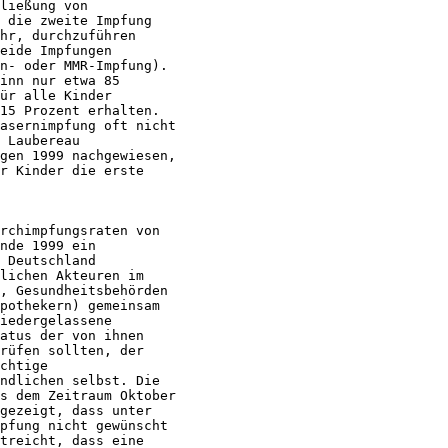
ließung von

 die zweite Impfung

hr, durchzuführen

eide Impfungen

n- oder MMR-Impfung).

inn nur etwa 85

ür alle Kinder

15 Prozent erhalten.

asernimpfung oft nicht

 Laubereau

gen 1999 nachgewiesen,

r Kinder die erste

rchimpfungsraten von

nde 1999 ein

 Deutschland

lichen Akteuren im

, Gesundheitsbehörden

pothekern) gemeinsam

iedergelassene

atus der von ihnen

rüfen sollten, der

chtige

ndlichen selbst. Die

s dem Zeitraum Oktober

gezeigt, dass unter

pfung nicht gewünscht

treicht, dass eine
