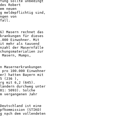
fung sollte unbedingt

des Robert

em neuen

g meldepflichtig sind,

ngen von

fall.

G) Masern rechnet das

krankungen für dieses

.000 Einwohner. Mit

it mehr als tausend

nzahl der Masernfälle

chungsmaterialien zur

 Masern, Mumps,

n Masernerkrankungen

 pro 100.000 Einwohner

er) hatten Bayern mit

5 (236 ),

rg mit 6,2 (645).

ländern durchweg unter

01: 5093). Solche

m vergangenen Jahr

Deutschland ist eine

pfkommission (STIKO)

g nach dem vollendeten
