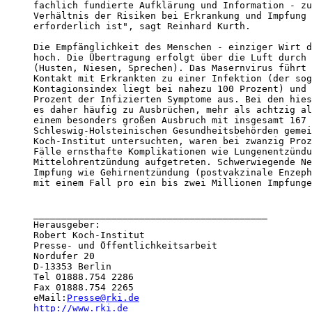
fachlich fundierte Aufklärung und Information - zu
Verhältnis der Risiken bei Erkrankung und Impfung 
erforderlich ist", sagt Reinhard Kurth.

Die Empfänglichkeit des Menschen - einziger Wirt d
hoch. Die Übertragung erfolgt über die Luft durch 
(Husten, Niesen, Sprechen). Das Masernvirus führt 
Kontakt mit Erkrankten zu einer Infektion (der sog
Kontagionsindex liegt bei nahezu 100 Prozent) und 
Prozent der Infizierten Symptome aus. Bei den hies
es daher häufig zu Ausbrüchen, mehr als achtzig al
einem besonders großen Ausbruch mit insgesamt 167 
Schleswig-Holsteinischen Gesundheitsbehörden gemei
Koch-Institut untersuchten, waren bei zwanzig Proz
Fälle ernsthafte Komplikationen wie Lungenentzündu
Mittelohrentzündung aufgetreten. Schwerwiegende Ne
Impfung wie Gehirnentzündung (postvakzinale Enzeph
mit einem Fall pro ein bis zwei Millionen Impfunge
__________________________________________

Herausgeber:

Robert Koch-Institut

Presse- und Öffentlichkeitsarbeit

Nordufer 20

D-13353 Berlin

Tel 01888.754 2286

Fax 01888.754 2265

eMail:
Presse@rki.de
http://www.rki.de