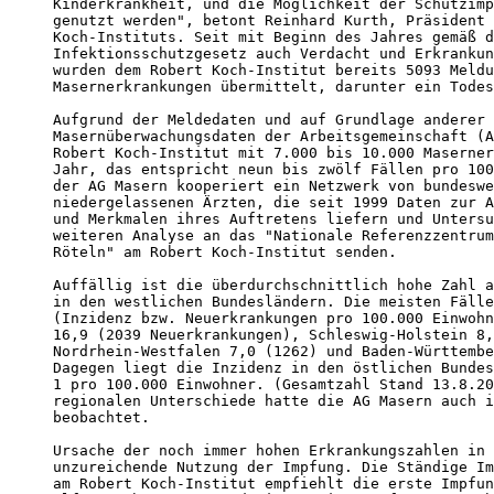
Kinderkrankheit, und die Möglichkeit der Schutzimp
genutzt werden", betont Reinhard Kurth, Präsident 
Koch-Instituts. Seit mit Beginn des Jahres gemäß d
Infektionsschutzgesetz auch Verdacht und Erkrankun
wurden dem Robert Koch-Institut bereits 5093 Meldu
Masernerkrankungen übermittelt, darunter ein Todes
Aufgrund der Meldedaten und auf Grundlage anderer

Masernüberwachungsdaten der Arbeitsgemeinschaft (A
Robert Koch-Institut mit 7.000 bis 10.000 Maserner
Jahr, das entspricht neun bis zwölf Fällen pro 100
der AG Masern kooperiert ein Netzwerk von bundeswe
niedergelassenen Ärzten, die seit 1999 Daten zur A
und Merkmalen ihres Auftretens liefern und Untersu
weiteren Analyse an das "Nationale Referenzzentrum
Röteln" am Robert Koch-Institut senden.

Auffällig ist die überdurchschnittlich hohe Zahl a
in den westlichen Bundesländern. Die meisten Fälle
(Inzidenz bzw. Neuerkrankungen pro 100.000 Einwohn
16,9 (2039 Neuerkrankungen), Schleswig-Holstein 8,
Nordrhein-Westfalen 7,0 (1262) und Baden-Württembe
Dagegen liegt die Inzidenz in den östlichen Bundes
1 pro 100.000 Einwohner. (Gesamtzahl Stand 13.8.20
regionalen Unterschiede hatte die AG Masern auch i
beobachtet.

Ursache der noch immer hohen Erkrankungszahlen in 
unzureichende Nutzung der Impfung. Die Ständige Im
am Robert Koch-Institut empfiehlt die erste Impfun