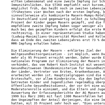
elften Lebensmonat und eine zweite Impfung zur Sch
Immunitätslücken. Die STIKO empfiehlt seit kurzem,
möglichst früh, das heißt noch im zweiten Lebensja
(frühestens vier Wochen nach der ersten Impfung, b
sinnvollerweise als kombinierte Masern-Mumps-Rötel
In Deutschland sind gegenwärtig selbst zu Schulbeg
Prozent der Kinder gegen Masern geimpft, und die f
empfohlene zweite Impfung haben sogar weniger als 
Auch bei den geimpften Kindern erfolgt die erste M
rechtzeitig. In einer repräsentativen Studie haben
(Ludwig-Maximilians-Universität München) und Kolle
dass am Ende des zweiten Lebensjahres erst 73 % de
MMR-Impfung erhalten haben.

Die Eliminierung der Masern - erklärtes Ziel der

Weltgesundheitsorganisation - ist möglich, wenn Du
mehr als 95 Prozent erreicht werden. Daher wurde E
nationales Programm zur Eliminierung der Masern in
verkündet, das vom Robert Koch-Institut mit wesent
Gesundheitswesen (Bundesministerium für Gesundheit
der Länder, Vertreter von Ärzten, Krankenkassen, A
erarbeitet worden ist. Hauptzielgruppen sind die n
Ärzteschaft, vor allem Kinderärzte, die den Impfst
betreuten Kinder und Jugendlichen regelmäßig überp
öffentliche Gesundheitsdienst, der vor Ort eine wi
Moderatorenrolle einnimmt, und die Eltern und Juge
Auswertung der Erfassungsberichte der AG Masern au
1999 bis März 2001 mit fast 1300 Masernfällen hat 
den Ungeimpften der Anteil derjenigen, die eine Im
hatten, mit 35 Prozent sehr hoch war. "Dies unters