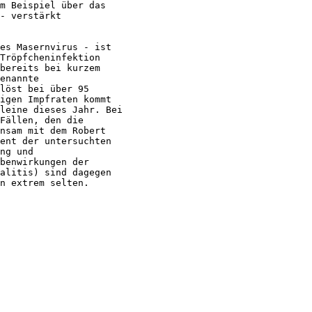
m Beispiel über das

- verstärkt

es Masernvirus - ist

Tröpfcheninfektion

bereits bei kurzem

enannte

löst bei über 95

igen Impfraten kommt

leine dieses Jahr. Bei

Fällen, den die

nsam mit dem Robert

ent der untersuchten

ng und

benwirkungen der

alitis) sind dagegen

n extrem selten.
