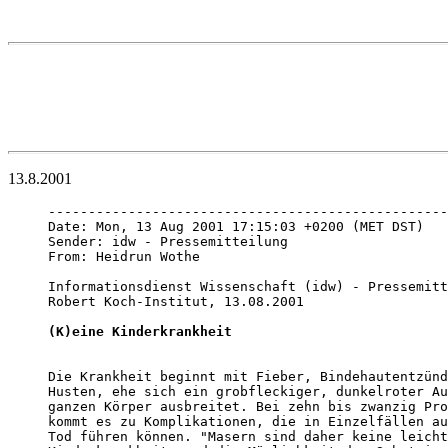
13.8.2001
--------------------------------------------------
Date: Mon, 13 Aug 2001 17:15:03 +0200 (MET DST)

Sender: idw - Pressemitteilung 
From: Heidrun Wothe 
Informationsdienst Wissenschaft (idw) - Pressemitt
Robert Koch-Institut, 13.08.2001

(K)eine Kinderkrankheit
Die Krankheit beginnt mit Fieber, Bindehautentzünd
Husten, ehe sich ein grobfleckiger, dunkelroter Au
ganzen Körper ausbreitet. Bei zehn bis zwanzig Pro
kommt es zu Komplikationen, die in Einzelfällen au
Tod führen können. "Masern sind daher keine leicht