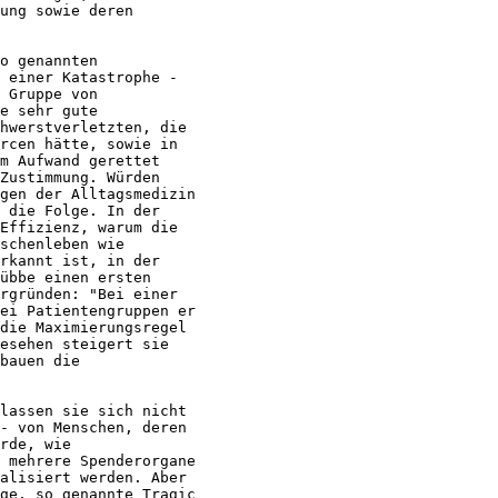
ung sowie deren

o genannten

 einer Katastrophe -

 Gruppe von

e sehr gute

hwerstverletzten, die

rcen hätte, sowie in

m Aufwand gerettet

Zustimmung. Würden

gen der Alltagsmedizin

 die Folge. In der

Effizienz, warum die

schenleben wie

rkannt ist, in der

übbe einen ersten

rgründen: "Bei einer

ei Patientengruppen er

die Maximierungsregel

esehen steigert sie

bauen die

lassen sie sich nicht

- von Menschen, deren

rde, wie

 mehrere Spenderorgane

alisiert werden. Aber

ge, so genannte Tragic
