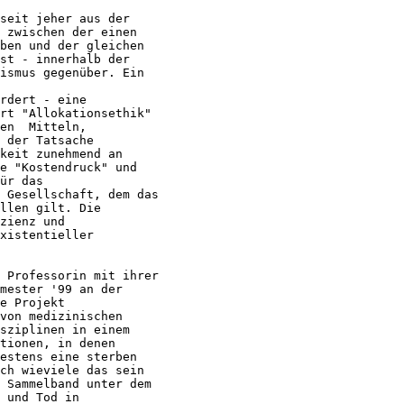
seit jeher aus der

 zwischen der einen

ben und der gleichen

st - innerhalb der

ismus gegenüber. Ein

rdert - eine

rt "Allokationsethik"

en  Mitteln,

 der Tatsache

keit zunehmend an

e "Kostendruck" und

ür das

 Gesellschaft, dem das

llen gilt. Die

zienz und

xistentieller

 Professorin mit ihrer

mester '99 an der

e Projekt

von medizinischen

sziplinen in einem

tionen, in denen

estens eine sterben

ch wieviele das sein

 Sammelband unter dem

 und Tod in
