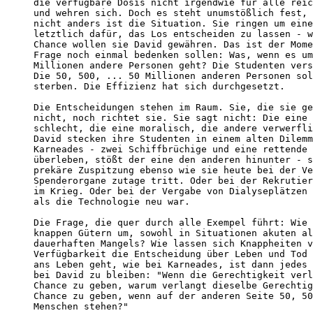
die verfügbare Dosis nicht irgendwie für alle reic
und wehren sich. Doch es steht unumstößlich fest, 
nicht anders ist die Situation. Sie ringen um eine
letztlich dafür, das Los entscheiden zu lassen - w
Chance wollen sie David gewähren. Das ist der Mome
Frage noch einmal bedenken sollen: Was, wenn es um
Millionen andere Personen geht? Die Studenten vers
Die 50, 500, ... 50 Millionen anderen Personen sol
sterben. Die Effizienz hat sich durchgesetzt.

Die Entscheidungen stehen im Raum. Sie, die sie ge
nicht, noch richtet sie. Sie sagt nicht: Die eine 
schlecht, die eine moralisch, die andere verwerfli
David stecken ihre Studenten in einem alten Dilemm
Karneades - zwei Schiffbrüchige und eine rettende 
überleben, stößt der eine den anderen hinunter - s
prekäre Zuspitzung ebenso wie sie heute bei der Ve
Spenderorgane zutage tritt. Oder bei der Rekrutier
im Krieg. Oder bei der Vergabe von Dialyseplätzen 
als die Technologie neu war.

Die Frage, die quer durch alle Exempel führt: Wie 
knappen Gütern um, sowohl in Situationen akuten al
dauerhaften Mangels? Wie lassen sich Knappheiten v
Verfügbarkeit die Entscheidung über Leben und Tod 
ans Leben geht, wie bei Karneades, ist dann jedes 
bei David zu bleiben: "Wenn die Gerechtigkeit verl
Chance zu geben, warum verlangt dieselbe Gerechtig
Chance zu geben, wenn auf der anderen Seite 50, 50
Menschen stehen?" 
