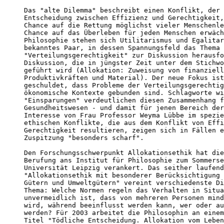
Das "alte Dilemma" beschreibt einen Konflikt, der 
Entscheidung zwischen Effizienz und Gerechtigkeit,
Chance auf die Rettung möglichst vieler Menschenle
Chance auf das Überleben für jeden Menschen erwäch
Philosophie stehen sich Utilitarismus und Egalitar
bekanntes Paar, in dessen Spannungsfeld das Thema

"Verteilungsgerechtigkeit" zur Diskussion herausfo
Diskussion, die in jüngster Zeit unter dem Stichwo
geführt wird (Allokation: Zuweisung von finanziell
Produktivkräften und Material). Der neue Fokus ist
geschuldet, dass Probleme der Verteilungsgerechtig
ökonomische Kontexte gebunden sind. Schlagworte wi
"Einsparungen" verdeutlichen diesen Zusammenhang f
Gesundheitswesen - und damit für jenen Bereich der
Interesse von Frau Professor Weyma Lübbe im spezie
ethischen Konflikte, die aus dem Konflikt von Effi
Gerechtigkeit resultieren, zeigen sich in Fällen e
Zuspitzung "besonders scharf".

Den Forschungsschwerpunkt Allokationsethik hat die
Berufung ans Institut für Philosophie zum Sommerse
Universität Leipzig verankert. Das seither laufend
"Allokationsethik mit besonderer Berücksichtigung 
Gütern und Umweltgütern" vereint verschiedenste Di
Thema: Welche Normen regeln das Verhalten in Situa
unvermeidlich ist, dass von mehreren Personen mind
wird, während beeinflusst werden kann, wer oder au
werden? Für 2003 arbeitet die Philosophin an einem
Titel "Tödliche Entscheidung. Allokation vom Leben