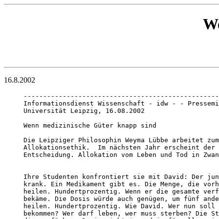
We
16.8.2002
--------------------------------------------------
Informationsdienst Wissenschaft - idw - - Pressemi
Universität Leipzig, 16.08.2002

Wenn medizinische Güter knapp sind

Die Leipziger Philosophin Weyma Lübbe arbeitet zum
Allokationsethik.  Im nächsten Jahr erscheint der 
Entscheidung. Allokation vom Leben und Tod in Zwan
Ihre Studenten konfrontiert sie mit David: Der jun
krank. Ein Medikament gibt es. Die Menge, die vorh
heilen. Hundertprozentig. Wenn er die gesamte verf
bekäme. Die Dosis würde auch genügen, um fünf ande
heilen. Hundertprozentig. Wie David. Wer nun soll 
bekommen? Wer darf leben, wer muss sterben? Die St