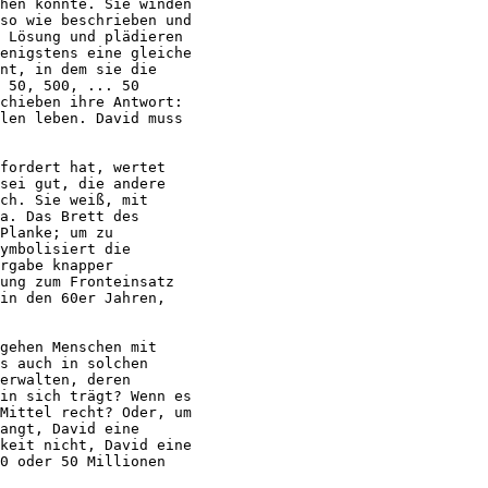
hen könnte. Sie winden

so wie beschrieben und

 Lösung und plädieren

enigstens eine gleiche

nt, in dem sie die

 50, 500, ... 50

chieben ihre Antwort:

len leben. David muss

fordert hat, wertet

sei gut, die andere

ch. Sie weiß, mit

a. Das Brett des

Planke; um zu

ymbolisiert die

rgabe knapper

ung zum Fronteinsatz

in den 60er Jahren,

gehen Menschen mit

s auch in solchen

erwalten, deren

in sich trägt? Wenn es

Mittel recht? Oder, um

angt, David eine

keit nicht, David eine

0 oder 50 Millionen
