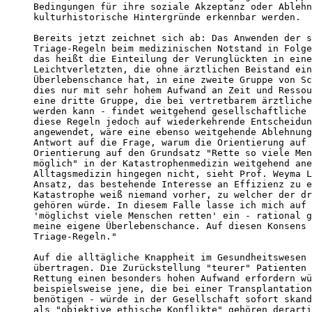
Bedingungen für ihre soziale Akzeptanz oder Ablehn
kulturhistorische Hintergründe erkennbar werden.

Bereits jetzt zeichnet sich ab: Das Anwenden der s
Triage-Regeln beim medizinischen Notstand in Folge
das heißt die Einteilung der Verunglückten in eine
Leichtverletzten, die ohne ärztlichen Beistand ein
Überlebenschance hat, in eine zweite Gruppe von Sc
dies nur mit sehr hohem Aufwand an Zeit und Ressou
eine dritte Gruppe, die bei vertretbarem ärztliche
werden kann - findet weitgehend gesellschaftliche 
diese Regeln jedoch auf wiederkehrende Entscheidun
angewendet, wäre eine ebenso weitgehende Ablehnung
Antwort auf die Frage, warum die Orientierung auf 
Orientierung auf den Grundsatz "Rette so viele Men
möglich" in der Katastrophenmedizin weitgehend ane
Alltagsmedizin hingegen nicht, sieht Prof. Weyma L
Ansatz, das bestehende Interesse an Effizienz zu e
Katastrophe weiß niemand vorher, zu welcher der dr
gehören würde. In diesem Falle lasse ich mich auf 
'möglichst viele Menschen retten' ein - rational g
meine eigene Überlebenschance. Auf diesen Konsens 
Triage-Regeln."

Auf die alltägliche Knappheit im Gesundheitswesen 
übertragen. Die Zurückstellung "teurer" Patienten 
Rettung einen besonders hohen Aufwand erfordern wü
beispielsweise jene, die bei einer Transplantation
benötigen - würde in der Gesellschaft sofort skand
als "objektive ethische Konflikte" gehören derarti