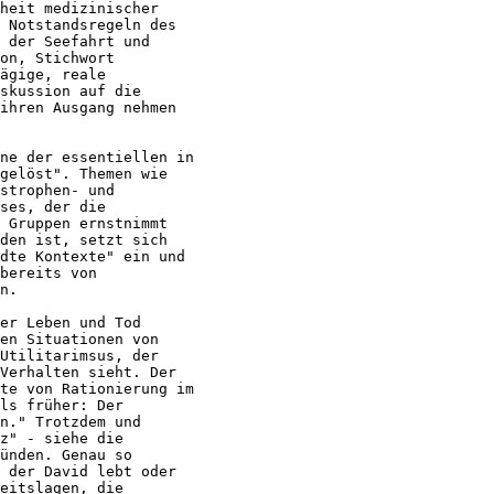
heit medizinischer

 Notstandsregeln des

 der Seefahrt und

on, Stichwort

ägige, reale

skussion auf die

ihren Ausgang nehmen

ne der essentiellen in

gelöst". Themen wie

strophen- und

ses, der die

 Gruppen ernstnimmt

den ist, setzt sich

dte Kontexte" ein und

bereits von

n.

er Leben und Tod

en Situationen von

Utilitarimsus, der

Verhalten sieht. Der

te von Rationierung im

ls früher: Der

n." Trotzdem und

z" - siehe die

ünden. Genau so

 der David lebt oder

eitslagen, die
