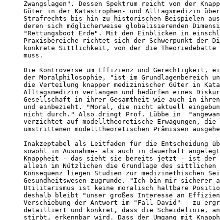
Zwangslagen". Dessen Spektrum reicht von der Knapp
Güter in der Katastrophen- und Alltagsmedizin über
Strafrechts bis hin zu historischen Beispielen aus
deren sich möglicherweise globalisierenden Dimensi
"Rettungsboot Erde". Mit den Einblicken in einschl
Praxisbereiche richtet sich der Schwerpunkt der Di
konkrete Sittlichkeit, von der die Theoriedebatte 
muss. 

Die Kontroverse um Effizienz und Gerechtigkeit, ei
der Moralphilosophie, "ist im Grundlagenbereich un
die Verteilung knapper medizinischer Güter in Kata
Alltagsmedizin verlangen und bedürfen eines Diskur
Gesellschaft in ihrer Gesamtheit wie auch in ihren
und einbezieht. "Moral, die nicht aktuell eingebun
nicht durch." Also dringt Prof. Lübbe in  "angewan
verzichtet auf modelltheoretische Erwägungen, die 
umstrittenen modelltheoretischen Prämissen ausgehe
Inakzeptabel als Leitfaden für die Entscheidung üb
sowohl in Ausnahme- als auch in dauerhaft angelegt
Knappheit - das sieht sie bereits jetzt - ist der 
allein im Nützlichen die Grundlage des sittlichen 
Konsequenz liegen Studien zur medizinethischen Sei
Gesundheitswesen zugrunde. "Ich bin mir sicherer a
Utilitarismus ist keine moralisch haltbare Positio
deshalb bleibt "unser großes Interesse an Effizien
Verschiebung der Antwort im "Fall David" - zu ergr
detailliert und konkret, dass die Scheidelinie, an
stirbt, erkennbar wird. Dass der Umgang mit Knapph