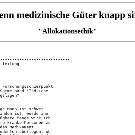
nn medizinische Güter knapp s
"Allokationsethik"
-----------------------------

tteilung

 Forschungsschwerpunkt

Sammelband "Tödliche

gslagen" 

ge Mann ist schwer

anden ist, würde ihn

ügbare Menge wirklich

re kranke Personen zu

das Medikament

udenten überlegen, ob
