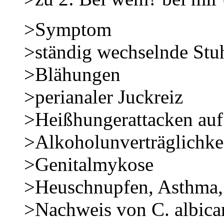
>Symptom S
>ständig wechselnde Stuh
>Blähungen
>perianaler Juckre
>Heißhungerattacken a
>Alkoholunverträgli
>Genitalmykos
>Heuschnupfen, Asthma, 
>Nachweis von C. albica