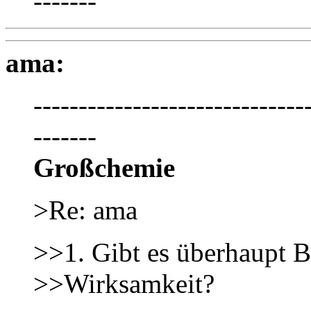
-------
ama:
------------------------------
-------
Großchemie
>Re: ama
>>1. Gibt es überhaupt B
>>Wirksamkeit?