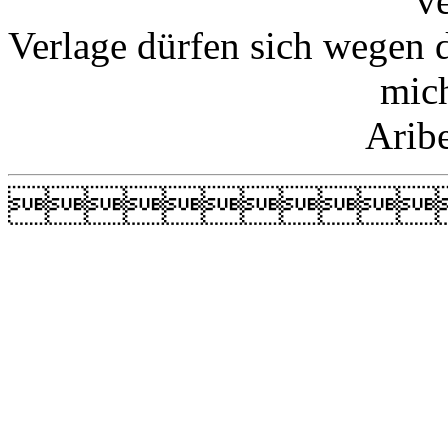
v
Verlage dürfen sich wegen 
mic
Arib
