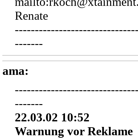
mailto:rkoch@xtainment
Renate
------------------------------
-------
ama:
------------------------------
-------
22.03.02 10:52
Warnung vor Reklame