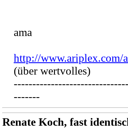
ama
http://www.ariplex.com/
(über wertvolles)
------------------------------
-------
Renate Koch, fast identi