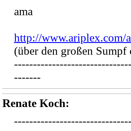
ama
http://www.ariplex.com
(über den großen Sumpf 
------------------------------
-------
Renate Koch:
------------------------------