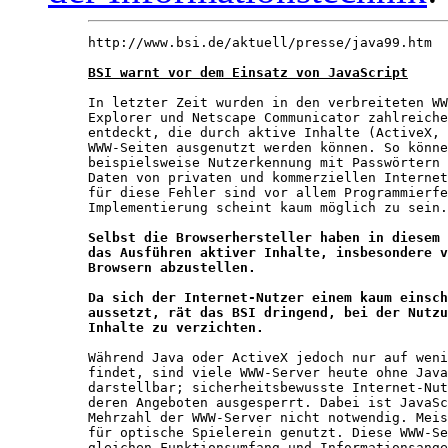
http://www.bsi.de/aktuell/presse/java99.htm

BSI warnt vor dem Einsatz von JavaScript
In letzter Zeit wurden in den verbreiteten WW
Explorer und Netscape Communicator zahlreiche
entdeckt, die durch aktive Inhalte (ActiveX, 
WWW-Seiten ausgenutzt werden können. So könne
beispielsweise Nutzerkennung mit Passwörtern 
Daten von privaten und kommerziellen Internet
für diese Fehler sind vor allem Programmierfe
Implementierung scheint kaum möglich zu sein.
Selbst die Browserhersteller haben in diesem 
das Ausführen aktiver Inhalte, insbesondere v
Browsern abzustellen.
Da sich der Internet-Nutzer einem kaum einsch
aussetzt, rät das BSI dringend, bei der Nutzu
Inhalte zu verzichten.
Während Java oder ActiveX jedoch nur auf weni
findet, sind viele WWW-Server heute ohne Java
darstellbar; sicherheitsbewusste Internet-Nut
deren Angeboten ausgesperrt. Dabei ist JavaSc
Mehrzahl der WWW-Server nicht notwendig. Meis
für optische Spielerein genutzt. Diese WWW-Se
gleichen Funktionsumfang und Informationsange