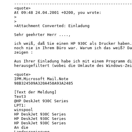
--------------------------------------------------
<quote>

At 09:48 24.04.2001 +0200, you wrote:

>

>

>Attachment Converted: Einladung

Sehr geehrter Herr ...., 

ich weiß, daß Sie einen HP 930C als Drucker haben.
noch nie in Ihrem Büro war. Warum ich das weiß? Da
zeigen : 

Aus Ihrer Einladung habe ich mit einem Programm di
herausgefiltert (wobei die Umlaute des Windows-Zei
<quote>

IPM.Microsoft Mail.Note

98B324509A320A458A93A2485 

[Text der Meldung]

Text3

@HP DeskJet 930C Series

LPT1:

winspool

HP DeskJet 930C Series

HP DeskJet 930C Series

HP DeskJet 930C Series

An die

Landesregierung
