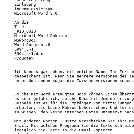
Einladung

Innenministerium

Microsoft Word 8.0

An die

Titel

_PID_GUID

Microsoft Word-Dokument

MSWordDoc

Word.Document.8

6994_E~1_

6994_e~1.doc

</quote>

Ich kann sogar sehen, mit welchem Namen Ihr Text b
gespeichert ist. Wenn Sie mehrere Versionen des Te
unter Umständen sogar die Zwischenversionen sehen.
Solche mit Word erzeugten Docs können Viren übertr
es sehr gefährlich, solche Docs mit dem dafür vorg
Deshalb ist es für die Empfänger von Mitteilungen 
arbeiten, die keine Makros beherrschen. Und für di
zu wissen, daß keine internen Daten unbemerkt nach
Mit anderen Worten : Bitte verschicken Sie Ihre Me
Email. Mit welchem Programm Sie die Texte schreibe
lediglich die Texte in die Email kopieren. 
