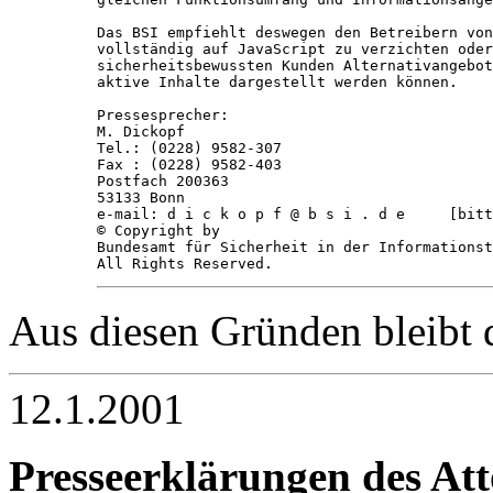
Das BSI empfiehlt deswegen den Betreibern von
vollständig auf JavaScript zu verzichten oder
sicherheitsbewussten Kunden Alternativangebot
aktive Inhalte dargestellt werden können. 

Pressesprecher: 

M. Dickopf 

Tel.: (0228) 9582-307 

Fax : (0228) 9582-403 

Postfach 200363

53133 Bonn 

e-mail: d i c k o p f @ b s i . d e     [bitt
© Copyright by 

Bundesamt für Sicherheit in der Informationst
Aus diesen Gründen bleibt d
12.1.2001
Presseerklärungen des Att